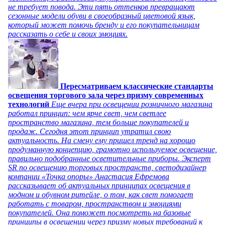
не требует повода. Эти пять оттенков превращают
сезонные модели обуви в своеобразный цветовой язык,
который может помочь бренду и его покупательницам
рассказать о себе и своих эмоциях.
Пересматриваем классические стандарты
освещения торгового зала через призму современных
технологий
Еще вчера при освещении розничного магазина
работал принцип: чем ярче свет, чем светлее
пространство магазина, тем больше покупателей и
продаж. Сегодня этот принцип утратил свою
актуальность. На смену ему пришел тренд на хорошо
продуманную концепцию, грамотно используемое освещение,
правильно подобранные осветительные приборы. Эксперт
SR по освещению торговых пространств, светодизайнер
компании «Точка опоры» Анастасия Ефремова
рассказывает об актуальных принципах освещения в
модном и обувном ритейле, о том, как свет помогает
работать с товаром, пространством и эмоциями
покупателей. Она поможет посмотреть на базовые
принципы в освещении через призму новых требований к