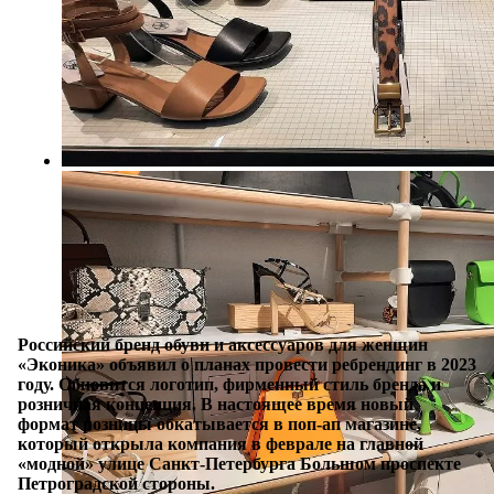
Российский бренд обуви и аксессуаров для женщин
«Эконика» объявил о планах провести ребрендинг в 2023
году. Обновится логотип, фирменный стиль бренда и
розничная концепция. В настоящее время новый
формат розницы обкатывается в поп-ап магазине,
который открыла компания в феврале на главной
«модной» улице Санкт-Петербурга Большом проспекте
Петроградской стороны.