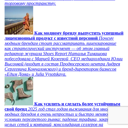
торговому пространству.
Как модному бренду выпустить успешный
лицензионный продукт с известной персоной
Почему
модным брендам стоит рассматривать лицензирование
как стратегический инструмент — об этом главный
редактор журнала Shoes Report Наталья Тимашова
побеседовала с Марией Козеевой, СЕО медиахолдинга Юлии
Высоцкой (входит в состав Продюсерского центра Андрея
Сергеевича Кончаловского) и бренд-директором бизнесов
«Едим Дома» и Julia Vysotskaya.
Как усилить и сделать более устойчивым
свой бренд
2025 год стал годом выживания для многих
модных брендов в очень непростых и быстро меняющихся
условиях перегретого рынка: падение трафика, закрытие
целых сетей и компаний, консолидация селлеров на