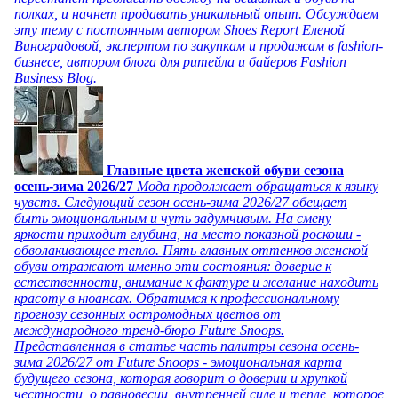
полках, и начнет продавать уникальный опыт. Обсуждаем
эту тему с постоянным автором Shoes Report Еленой
Виноградовой, экспертом по закупкам и продажам в fashion-
бизнесе, автором блога для ритейла и байеров Fashion
Business Blog.
Главные цвета женской обуви сезона
осень-зима 2026/27
Мода продолжает обращаться к языку
чувств. Следующий сезон осень-зима 2026/27 обещает
быть эмоциональным и чуть задумчивым. На смену
яркости приходит глубина, на место показной роскоши -
обволакивающее тепло. Пять главных оттенков женской
обуви отражают именно эти состояния: доверие к
естественности, внимание к фактуре и желание находить
красоту в нюансах. Обратимся к профессиональному
прогнозу сезонных остромодных цветов от
международного тренд-бюро Future Snoops.
Представленная в статье часть палитры сезона осень-
зима 2026/27 от Future Snoops - эмоциональная карта
будущего сезона, которая говорит о доверии и хрупкой
честности, о равновесии, внутренней силе и тепле, которое