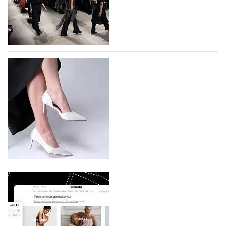
На участие в Московской неделе моды
подано 1047 заявок
На участие в седьмой Московской неделе моды,
которая пройдет в российской столице с 26 сентября
по 1 октября, уже подано 1047 заявок. Примерно
половину из них (494) прислали дизайнеры,
коллекции которых не были представлены в…
07.08.2026
613
BALLINA представит свои новинки на Euro
Shoes
Компания BALLINA Guangzhou Lihuang Footwear