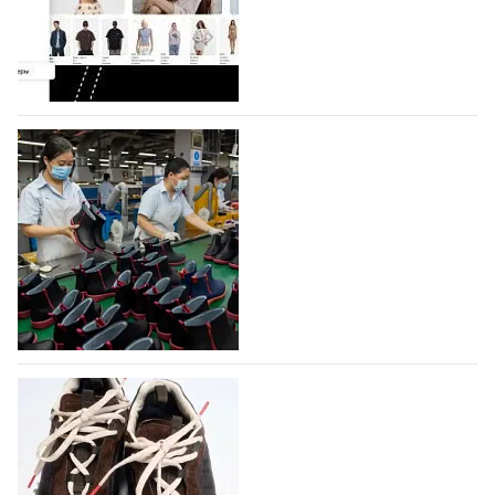
Co., Ltd., основанная в 2011 году и расположенная в
Гуанчжоу, столице моды Китая, является
профессиональной обувной компанией,
объединяющей разработку, производство и…
07.08.2026
471
На платформе Lamoda - новый раздел и
условия продвижения локальных
дизайнерских марок
Российский маркетплейс Lamoda решил обновить
раздел для продажи продукции локальных
дизайнерских марок одежды, обуви и аксессуаров.
Бренды также получат маркетинговую…
06.08.2026
635
Объем мирового производства обуви в
2025 году практически не увеличился
В 2025 году мировое производство обуви