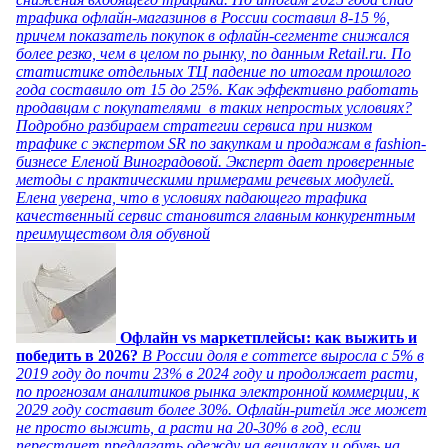
трафика офлайн-магазинов в России составил 8-15 %,
причем показатель покупок в офлайн-сегменте снижался
более резко, чем в целом по рынку, по данным Retail.ru. По
статистике отдельных ТЦ падение по итогам прошлого
года составило от 15 до 25%. Как эффективно работать
продавцам с покупателями в таких непростых условиях?
Подробно разбираем стратегии сервиса при низком
трафике с экспертом SR по закупкам и продажам в fashion-
бизнесе Еленой Виноградовой. Эксперт дает проверенные
методы с практическими примерами речевых модулей.
Елена уверена, что в условиях падающего трафика
качественный сервис становится главным конкурентным
преимуществом для обувной
Офлайн vs маркетплейсы: как выжить и
победить в 2026?
В России доля e commerce выросла с 5% в
2019 году до почти 23% в 2024 году и продолжает расти,
по прогнозам аналитиков рынка электронной коммерции, к
2029 году составит более 30%. Офлайн-ритейл же может
не просто выжить, а расти на 20-30% в год, если
перестанет предлагать одежду на вешалках и обувь на