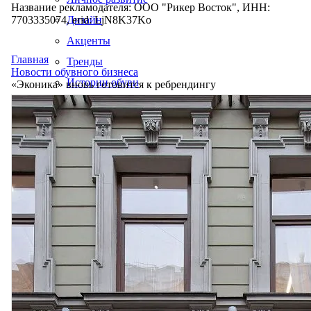
Название рекламодателя: ООО "Рикер Восток", ИНН:
7703335074, erid: LjN8K37Ko
Дизайн
Акценты
Главная
Тренды
Новости обувного бизнеса
Истории обуви
«Эконика» вновь готовится к ребрендингу
Производство