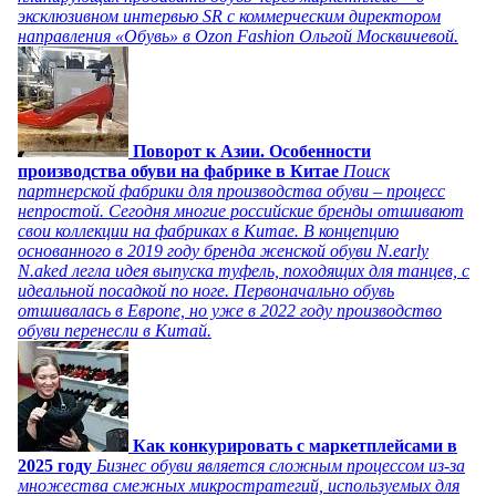
эксклюзивном интервью SR с коммерческим директором
направления «Обувь» в Ozon Fashion Ольгой Москвичевой.
Поворот к Азии. Особенности
производства обуви на фабрике в Китае
Поиск
партнерской фабрики для производства обуви – процесс
непростой. Сегодня многие российские бренды отшивают
свои коллекции на фабриках в Китае. В концепцию
основанного в 2019 году бренда женской обуви N.early
N.aked легла идея выпуска туфель, походящих для танцев, с
идеальной посадкой по ноге. Первоначально обувь
отшивалась в Европе, но уже в 2022 году производство
обуви перенесли в Китай.
Как конкурировать с маркетплейсами в
2025 году
Бизнес обуви является сложным процессом из-за
множества смежных микростратегий, используемых для