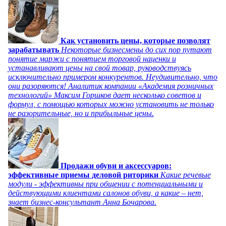
Как установить цены, которые позволят
зарабатывать
Некоторые бизнесмены до сих пор путают
понятие маржи с понятием торговой наценки и
устанавливают цены на свой товар, руководствуясь
исключительно примером конкурентов. Неудивительно, что
они разоряются! Аналитик компании «Академия розничных
технологий» Максим Горшков дает несколько советов и
формул, с помощью которых можно установить не только
не разорительные, но и прибыльные цены.
Продажи обуви и аксессуаров:
эффективные приемы деловой риторики
Какие речевые
модули - эффективны при общении с потенциальными и
действующими клиентами салонов обуви, а какие – нет,
знает бизнес-консультант Анна Бочарова.