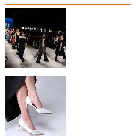
На участие в Московской неделе моды
подано 1047 заявок
На участие в седьмой Московской неделе моды,
которая пройдет в российской столице с 26 сентября
по 1 октября, уже подано 1047 заявок. Примерно
половину из них (494) прислали дизайнеры,
коллекции которых не были представлены в…