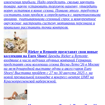
извлечения прибыли. Надо определить, сколько закупить
товара, какую установить торговую наценку, утвердить
норму остатков в конце сезона. Помимо этого, требуется
составить план продаж и определиться с маркетинговыми
акциями, учитывающими сезонный спрос и конкурентное
окружение, настроить систему мотивации персонала и
правильно расставить точки контроля.
Rieker и Remonte представят свои новые
коллекции на Euro Shoes!
Бренды Rieker и Remonte,
входящие в число ведущих обувных компаний Германии,
представят свои коллекции сезона Весна-Лето’26 в Москве
на международной выставке обуви и аксессуаров Euro
Shoes! Выставка пройдет c 27 по 30 августа 2025 г. на
новой премиальной площадке в конгресс-центре ЦМТ на
Краснопресненской набережной.