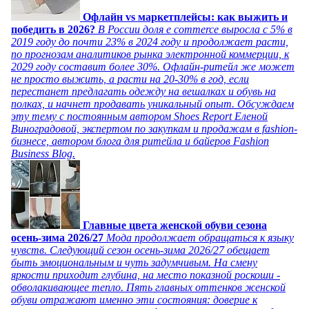
Офлайн vs маркетплейсы: как выжить и
победить в 2026?
В России доля e commerce выросла с 5% в
2019 году до почти 23% в 2024 году и продолжает расти,
по прогнозам аналитиков рынка электронной коммерции, к
2029 году составит более 30%. Офлайн-ритейл же может
не просто выжить, а расти на 20-30% в год, если
перестанет предлагать одежду на вешалках и обувь на
полках, и начнет продавать уникальный опыт. Обсуждаем
эту тему с постоянным автором Shoes Report Еленой
Виноградовой, экспертом по закупкам и продажам в fashion-
бизнесе, автором блога для ритейла и байеров Fashion
Business Blog.
Главные цвета женской обуви сезона
осень-зима 2026/27
Мода продолжает обращаться к языку
чувств. Следующий сезон осень-зима 2026/27 обещает
быть эмоциональным и чуть задумчивым. На смену
яркости приходит глубина, на место показной роскоши -
обволакивающее тепло. Пять главных оттенков женской
обуви отражают именно эти состояния: доверие к