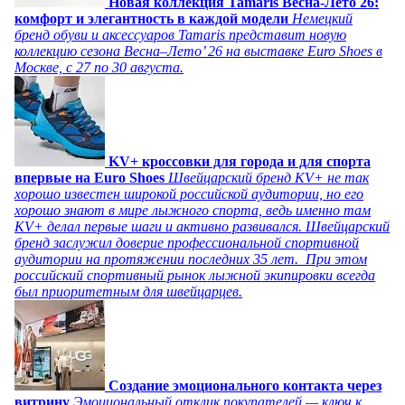
Новая коллекция Tamaris Весна-Лето 26:
комфорт и элегантность в каждой модели
Немецкий
бренд обуви и аксессуаров Tamaris представит новую
коллекцию сезона Весна–Лето’ 26 на выставке Euro Shoes в
Москве, с 27 по 30 августа.
KV+ кроссовки для города и для спорта
впервые на Euro Shoes
Швейцарский бренд KV+ не так
хорошо известен широкой российской аудитории, но его
хорошо знают в мире лыжного спорта, ведь именно там
KV+ делал первые шаги и активно развивался. Швейцарский
бренд заслужил доверие профессиональной спортивной
аудитории на протяжении последних 35 лет. При этом
российский спортивный рынок лыжной экипировки всегда
был приоритетным для швейцарцев.
Создание эмоционального контакта через
витрину
Эмоциональный отклик покупателей — ключ к