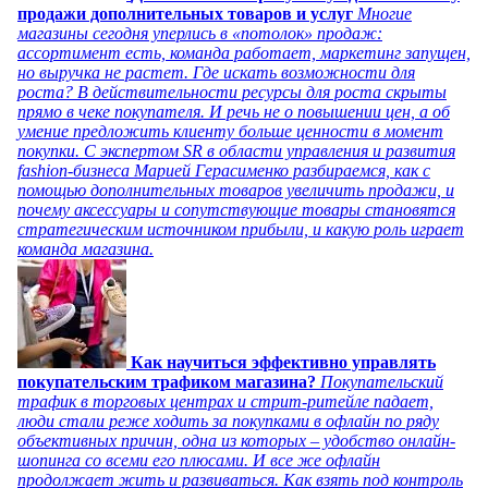
продажи дополнительных товаров и услуг
Многие
магазины сегодня уперлись в «потолок» продаж:
ассортимент есть, команда работает, маркетинг запущен,
но выручка не растет. Где искать возможности для
роста? В действительности ресурсы для роста скрыты
прямо в чеке покупателя. И речь не о повышении цен, а об
умение предложить клиенту больше ценности в момент
покупки. С экспертом SR в области управления и развития
fashion-бизнеса Марией Герасименко разбираемся, как с
помощью дополнительных товаров увеличить продажи, и
почему аксессуары и сопутствующие товары становятся
стратегическим источником прибыли, и какую роль играет
команда магазина.
Как научиться эффективно управлять
покупательским трафиком магазина?
Покупательский
трафик в торговых центрах и стрит-ритейле падает,
люди стали реже ходить за покупками в офлайн по ряду
объективных причин, одна из которых – удобство онлайн-
шопинга со всеми его плюсами. И все же офлайн
продолжает жить и развиваться. Как взять под контроль