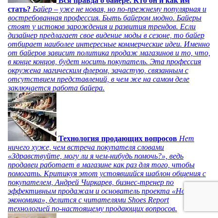
Вся правда о байере. Кто он и как им
стать?
Байер – уже не новая, но по-прежнему популярная и
востребованная профессия. Быть байером модно. Байеры
стоят у истоков зарождения и развития трендов. Если
дизайнер предлагает свое видение моды в сезоне, то байер
отбирает наиболее интересные коммерческие идеи. Именно
от байеров зависит политика продаж магазинов и то, что,
в конце концов, будет носить покупатель. Эта профессия
окружена магическим флером, зачастую, связанным с
отсутствием представлений, в чем же на самом деле
заключается работа байера.
Технология продающих вопросов
Нет
ничего хуже, чем встреча покупателя словами
«Здравствуйте, могу ли я чем-нибудь помочь?», ведь
продавец работает в магазине как раз для того, чтобы
помогать. Критикуя этот устоявшийся шаблон общения с
покупателем, Андрей Чиркарев, бизнес-тренер по
эффективным продажам и основатель проекта «Новая
экономика», делится с читателями Shoes Report
технологией по-настоящему продающих вопросов.