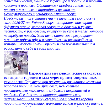
естественности, внимание к фактуре и желание находить
красоту в нюансах. Обратимся к профессиональному
прогнозу сезонных остромодных цветов от
международного тренд-бюро Future Snoops.
Представленная в статье часть палитры сезона осень-
зима 2026/27 от Future Snoops - эмоциональная карта
будущего сезона, которая говорит о доверии и хрупкой
честности, о равновесии, внутренней силе и тепле, которое
не требует повода. Эти пять оттенков превращают
сезонные модели обуви в своеобразный цветовой язык,
который может помочь бренду и его покупательницам
рассказать о себе и своих эмоциях.
Пересматриваем классические стандарты
освещения торгового зала через призму современных
технологий
Еще вчера при освещении розничного магазина
работал принцип: чем ярче свет, чем светлее
пространство магазина, тем больше покупателей и
продаж. Сегодня этот принцип утратил свою
актуальность. На смену ему пришел тренд на хорошо
продуманную концепцию, грамотно используемое освещение,