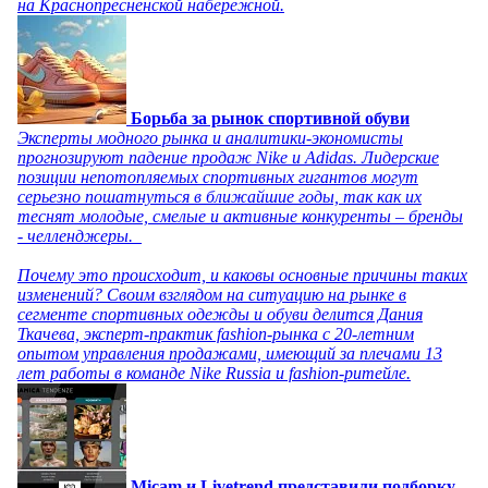
на Краснопресненской набережной.
Борьба за рынок спортивной обуви
Эксперты модного рынка и аналитики-экономисты
прогнозируют падение продаж Nike и Adidas. Лидерские
позиции непотопляемых спортивных гигантов могут
серьезно пошатнуться в ближайшие годы, так как их
теснят молодые, смелые и активные конкуренты – бренды
- челленджеры.
Почему это происходит, и каковы основные причины таких
изменений? Своим взглядом на ситуацию на рынке в
сегменте спортивных одежды и обуви делится Дания
Ткачева, эксперт-практик fashion-рынка с 20-летним
опытом управления продажами, имеющий за плечами 13
лет работы в команде Nike Russia и fashion-ритейле.
Micam и Livetrend представили подборку