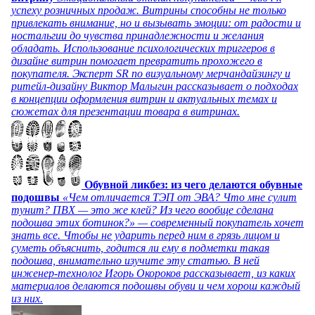
успеху розничных продаж. Витрины способны не только
привлекать внимание, но и вызывать эмоции: от радости и
ностальгии до чувства принадлежности и желания
обладать. Использование психологических триггеров в
дизайне витрин помогает превратить прохожего в
покупателя. Эксперт SR по визуальному мерчандайзингу и
ритейл-дизайну Виктор Малыгин рассказывает о подходах
в концепции оформления витрин и актуальных темах и
сюжетах для презентации товара в витринах.
Обувной ликбез: из чего делаются обувные
подошвы
«Чем отличается ТЭП от ЭВА? Что мне сулит
тунит? ПВХ — это же клей? Из чего вообще сделана
подошва этих ботинок?» — современный покупатель хочет
знать все. Чтобы не ударить перед ним в грязь лицом и
суметь объяснить, годится ли ему в подметки такая
подошва, внимательно изучите эту статью. В ней
инженер-технолог Игорь Окороков рассказывает, из каких
материалов делаются подошвы обуви и чем хорош каждый
из них.