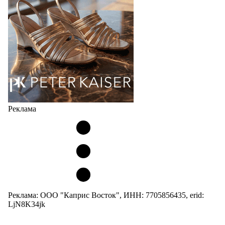
Но в модели Miu Miu Bubble присутствует еще и…
05.08.2026
3016
Реклама
Реклама: ООО "Каприс Восток", ИНН: 7705856435, erid:
LjN8K34jk