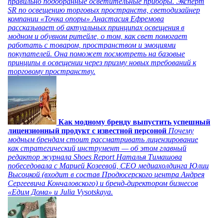
правильно подобранные осветительные приборы. Эксперт
SR по освещению торговых пространств, светодизайнер
компании «Точка опоры» Анастасия Ефремова
рассказывает об актуальных принципах освещения в
модном и обувном ритейле, о том, как свет помогает
работать с товаром, пространством и эмоциями
покупателей. Она поможет посмотреть на базовые
принципы в освещении через призму новых требований к
торговому пространству.
Как модному бренду выпустить успешный
лицензионный продукт с известной персоной
Почему
модным брендам стоит рассматривать лицензирование
как стратегический инструмент — об этом главный
редактор журнала Shoes Report Наталья Тимашова
побеседовала с Марией Козеевой, СЕО медиахолдинга Юлии
Высоцкой (входит в состав Продюсерского центра Андрея
Сергеевича Кончаловского) и бренд-директором бизнесов
«Едим Дома» и Julia Vysotskaya.