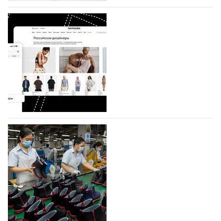
07.08.2026
637
BALLINA представит свои новинки на Euro
Shoes
Компания BALLINA Guangzhou Lihuang Footwear
Co., Ltd., основанная в 2011 году и расположенная в
Гуанчжоу, столице моды Китая, является
профессиональной обувной компанией,
объединяющей разработку, производство и…
07.08.2026
496
На платформе Lamoda - новый раздел и
условия продвижения локальных
дизайнерских марок
Российский маркетплейс Lamoda решил обновить
раздел для продажи продукции локальных
дизайнерских марок одежды, обуви и аксессуаров.
Бренды также получат маркетинговую…