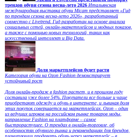
трендов обуви сезона весна-лето 2026
Итальянская
международная выставка обуви Micam представляет «Гид
по трендам сезона весна-лето 2026», разработанный
совместно с Livetrend. Гид разработан на основе анализа
социальных сетей, онлайн-маркетплейсов и модных показов,
а также с помощью новых технологий, таких как
искусственный интеллект и Big Data.
Доля маркетплейсов будет расти
Категория обуви на Ozon Fashion демонстрирует
устойчивый рост
Доля онлайн-продаж в fashion растет, и в прошлом году
составила уже более 54%. Покупатели все больше и чаще
приобретают одежду и обувь в интернете, и львиная доля
этих покупок совершается на маркетплейсах. Ozon – один
из ведущих игроков на российском рынке товаров моды,
направление Fashion на платформе – самое
быстрорастущее. О трендах в онлайн-торговле, об
особенностях обувного рынка и рекомендациях для брендов,
планирующих продавать обувь через маркетплейс – в