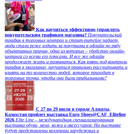
Как научиться эффективно управлять
покупательским трафиком магазина?
Покупательский
трафик в торговых центрах и стрит-ритейле падает,
люди стали реже ходить за покупками в офлайн по ряду
объективных причин, одна из которых – удобство онлайн-
шопинга со всеми его плюсами. И все же офлайн
продолжает жить и развиваться. Как взять под контроль
трафик в магазинах, научиться правильно рассчитывать и
влиять на то количество людей, которое приходит в
торговые точки, чтобы они были прибыльными?
C 27 по 29 июля в городе Алматы,
Казахстан пройдет выставка Euro Shoes@CAF_Eliteline
2026
Elite Line – международная специализированная
выставка обуви, меха, кожи и аксессуаров. На выставке
будут представлены коллекции зарубежных и