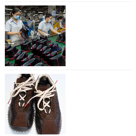
07.08.2026
192
На платформе Lamoda - новый раздел и
условия продвижения локальных
дизайнерских марок
Российский маркетплейс Lamoda решил обновить
раздел для продажи продукции локальных
дизайнерских марок одежды, обуви и аксессуаров.
Бренды также получат маркетинговую…
06.08.2026
426
Объем мирового производства обуви в
2025 году практически не увеличился
В 2025 году мировое производство обуви
практически не изменилось, зафиксировав
незначительный рост на 0,1% до 24,6 млрд пар, -
данные опубликованы в аналитическом вестнике
«Всемирный ежегодник обуви 2026», Португальской