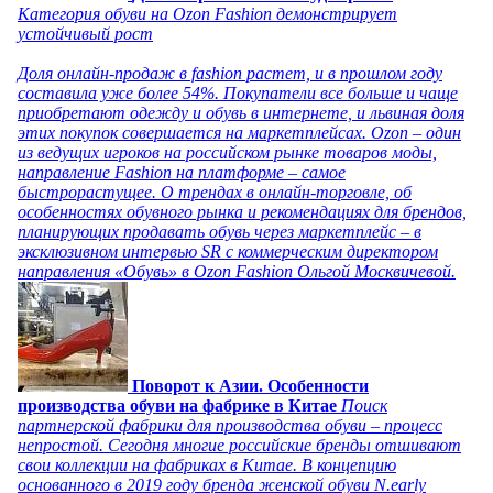
Категория обуви на Ozon Fashion демонстрирует
устойчивый рост
Доля онлайн-продаж в fashion растет, и в прошлом году
составила уже более 54%. Покупатели все больше и чаще
приобретают одежду и обувь в интернете, и львиная доля
этих покупок совершается на маркетплейсах. Ozon – один
из ведущих игроков на российском рынке товаров моды,
направление Fashion на платформе – самое
быстрорастущее. О трендах в онлайн-торговле, об
особенностях обувного рынка и рекомендациях для брендов,
планирующих продавать обувь через маркетплейс – в
эксклюзивном интервью SR с коммерческим директором
направления «Обувь» в Ozon Fashion Ольгой Москвичевой.
Поворот к Азии. Особенности
производства обуви на фабрике в Китае
Поиск
партнерской фабрики для производства обуви – процесс
непростой. Сегодня многие российские бренды отшивают
свои коллекции на фабриках в Китае. В концепцию
основанного в 2019 году бренда женской обуви N.early