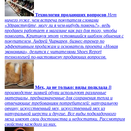
Технология продающих вопросов
Нет
ничего хуже, чем встреча покупателя словами
«Здравствуйте, могу ли я чем-нибудь помочь?», ведь
продавец работает в магазине как раз для того, чтобы
помогать. Критикуя этот устоявшийся шаблон общения с
покупателем, Андрей Чиркарев, бизнес-тренер по
эффективным продажам и основатель проекта «Новая
экономика», делится с читателями Shoes Report
технологией по-настоящему продающих вопросов.
Мех, да не только: виды подклада
В
производстве зимней обуви используют различные
материалы, предназначенные для сохранения тепла и
отвечающие требованиям потребителей: натуральную
овчину, искусственный мех, искусственный мех из
натуральной шерсти и другие. Все виды подкладочного
меха имеют свои достоинства и недостатки. Рассмотрим
свойства каждого из них.