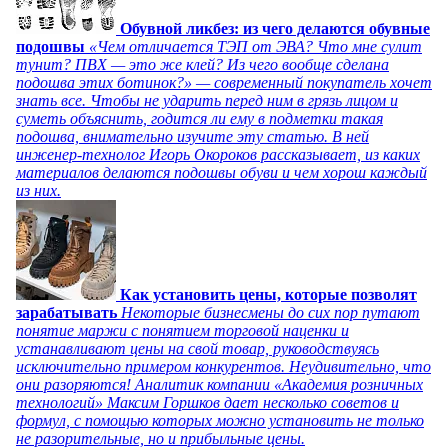
Обувной ликбез: из чего делаются обувные
подошвы
«Чем отличается ТЭП от ЭВА? Что мне сулит
тунит? ПВХ — это же клей? Из чего вообще сделана
подошва этих ботинок?» — современный покупатель хочет
знать все. Чтобы не ударить перед ним в грязь лицом и
суметь объяснить, годится ли ему в подметки такая
подошва, внимательно изучите эту статью. В ней
инженер-технолог Игорь Окороков рассказывает, из каких
материалов делаются подошвы обуви и чем хорош каждый
из них.
Как установить цены, которые позволят
зарабатывать
Некоторые бизнесмены до сих пор путают
понятие маржи с понятием торговой наценки и
устанавливают цены на свой товар, руководствуясь
исключительно примером конкурентов. Неудивительно, что
они разоряются! Аналитик компании «Академия розничных
технологий» Максим Горшков дает несколько советов и
формул, с помощью которых можно установить не только
не разорительные, но и прибыльные цены.