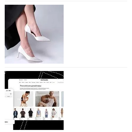
На участие в Московской неделе моды
подано 1047 заявок
На участие в седьмой Московской неделе моды,
которая пройдет в российской столице с 26 сентября
по 1 октября, уже подано 1047 заявок. Примерно
половину из них (494) прислали дизайнеры,
коллекции которых не были представлены в…
07.08.2026
248
BALLINA представит свои новинки на Euro
Shoes
Компания BALLINA Guangzhou Lihuang Footwear
Co., Ltd., основанная в 2011 году и расположенная в
Гуанчжоу, столице моды Китая, является
профессиональной обувной компанией,
объединяющей разработку, производство и…