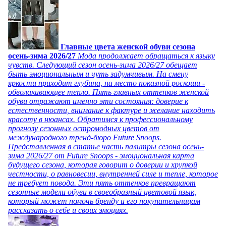
Главные цвета женской обуви сезона
осень-зима 2026/27
Мода продолжает обращаться к языку
чувств. Следующий сезон осень-зима 2026/27 обещает
быть эмоциональным и чуть задумчивым. На смену
яркости приходит глубина, на место показной роскоши -
обволакивающее тепло. Пять главных оттенков женской
обуви отражают именно эти состояния: доверие к
естественности, внимание к фактуре и желание находить
красоту в нюансах. Обратимся к профессиональному
прогнозу сезонных остромодных цветов от
международного тренд-бюро Future Snoops.
Представленная в статье часть палитры сезона осень-
зима 2026/27 от Future Snoops - эмоциональная карта
будущего сезона, которая говорит о доверии и хрупкой
честности, о равновесии, внутренней силе и тепле, которое
не требует повода. Эти пять оттенков превращают
сезонные модели обуви в своеобразный цветовой язык,
который может помочь бренду и его покупательницам
рассказать о себе и своих эмоциях.