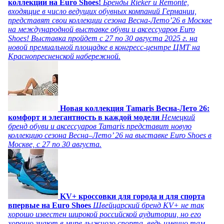
коллекции на Euro Shoes!
Бренды Rieker и Remonte,
входящие в число ведущих обувных компаний Германии,
представят свои коллекции сезона Весна-Лето’26 в Москве
на международной выставке обуви и аксессуаров Euro
Shoes! Выставка пройдет c 27 по 30 августа 2025 г. на
новой премиальной площадке в конгресс-центре ЦМТ на
Краснопресненской набережной.
Новая коллекция Tamaris Весна-Лето 26:
комфорт и элегантность в каждой модели
Немецкий
бренд обуви и аксессуаров Tamaris представит новую
коллекцию сезона Весна–Лето’ 26 на выставке Euro Shoes в
Москве, с 27 по 30 августа.
KV+ кроссовки для города и для спорта
впервые на Euro Shoes
Швейцарский бренд KV+ не так
хорошо известен широкой российской аудитории, но его
хорошо знают в мире лыжного спорта, ведь именно там