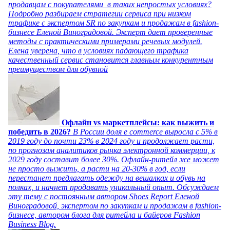
продавцам с покупателями в таких непростых условиях?
Подробно разбираем стратегии сервиса при низком
трафике с экспертом SR по закупкам и продажам в fashion-
бизнесе Еленой Виноградовой. Эксперт дает проверенные
методы с практическими примерами речевых модулей.
Елена уверена, что в условиях падающего трафика
качественный сервис становится главным конкурентным
преимуществом для обувной
Офлайн vs маркетплейсы: как выжить и
победить в 2026?
В России доля e commerce выросла с 5% в
2019 году до почти 23% в 2024 году и продолжает расти,
по прогнозам аналитиков рынка электронной коммерции, к
2029 году составит более 30%. Офлайн-ритейл же может
не просто выжить, а расти на 20-30% в год, если
перестанет предлагать одежду на вешалках и обувь на
полках, и начнет продавать уникальный опыт. Обсуждаем
эту тему с постоянным автором Shoes Report Еленой
Виноградовой, экспертом по закупкам и продажам в fashion-
бизнесе, автором блога для ритейла и байеров Fashion
Business Blog.