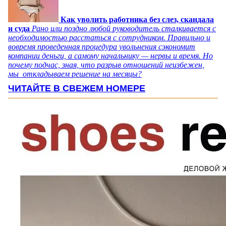
Как уволить работника без слез, скандала
и суда
Рано или поздно любой руководитель сталкивается с
необходимостью расстаться с сотрудником. Правильно и
вовремя проведенная процедура увольнения сэкономит
компании деньги, а самому начальнику — нервы и время. Но
почему подчас, зная, что разрыв отношений неизбежен,
мы откладываем решение на месяцы?
ЧИТАЙТЕ В СВЕЖЕМ НОМЕРЕ