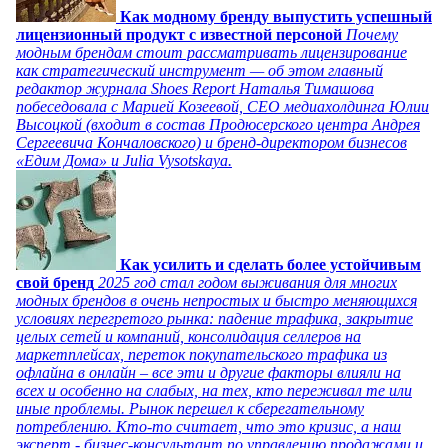
Как модному бренду выпустить успешный
лицензионный продукт с известной персоной
Почему
модным брендам стоит рассматривать лицензирование
как стратегический инструмент — об этом главный
редактор журнала Shoes Report Наталья Тимашова
побеседовала с Марией Козеевой, СЕО медиахолдинга Юлии
Высоцкой (входит в состав Продюсерского центра Андрея
Сергеевича Кончаловского) и бренд-директором бизнесов
«Едим Дома» и Julia Vysotskaya.
Как усилить и сделать более устойчивым
свой бренд
2025 год стал годом выживания для многих
модных брендов в очень непростых и быстро меняющихся
условиях перегретого рынка: падение трафика, закрытие
целых сетей и компаний, консолидация селлеров на
маркетплейсах, переток покупательского трафика из
офлайна в онлайн – все эти и другие факторы влияли на
всех и особенно на слабых, на тех, кто переживал те или
иные проблемы. Рынок перешел к сберегательному
потреблению. Кто-то считает, что это кризис, а наш
эксперт - бизнес-консультант по управлению продажами и