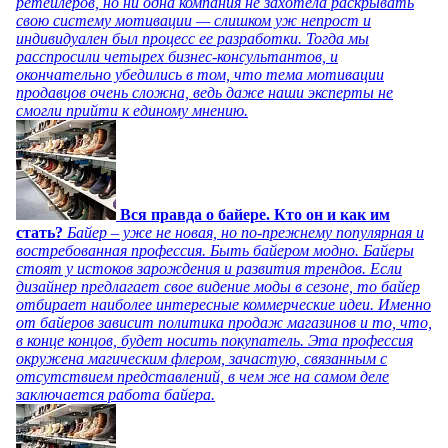
ретейлеров, но ни одна компания не захотела раскрывать
свою систему мотивации — слишком уж непрост и
индивидуален был процесс ее разработки. Тогда мы
расспросили четырех бизнес-консультантов, и
окончательно убедились в том, что тема мотивации
продавцов очень сложна, ведь даже наши эксперты не
смогли прийти к единому мнению.
Вся правда о байере. Кто он и как им
стать?
Байер – уже не новая, но по-прежнему популярная и
востребованная профессия. Быть байером модно. Байеры
стоят у истоков зарождения и развития трендов. Если
дизайнер предлагает свое видение моды в сезоне, то байер
отбирает наиболее интересные коммерческие идеи. Именно
от байеров зависит политика продаж магазинов и то, что,
в конце концов, будет носить покупатель. Эта профессия
окружена магическим флером, зачастую, связанным с
отсутствием представлений, в чем же на самом деле
заключается работа байера.