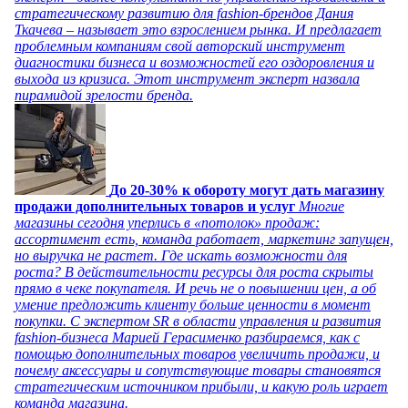
стратегическому развитию для fashion-брендов Дания
Ткачева – называет это взрослением рынка. И предлагает
проблемным компаниям свой авторский инструмент
диагностики бизнеса и возможностей его оздоровления и
выхода из кризиса. Этот инструмент эксперт назвала
пирамидой зрелости бренда.
До 20-30% к обороту могут дать магазину
продажи дополнительных товаров и услуг
Многие
магазины сегодня уперлись в «потолок» продаж:
ассортимент есть, команда работает, маркетинг запущен,
но выручка не растет. Где искать возможности для
роста? В действительности ресурсы для роста скрыты
прямо в чеке покупателя. И речь не о повышении цен, а об
умение предложить клиенту больше ценности в момент
покупки. С экспертом SR в области управления и развития
fashion-бизнеса Марией Герасименко разбираемся, как с
помощью дополнительных товаров увеличить продажи, и
почему аксессуары и сопутствующие товары становятся
стратегическим источником прибыли, и какую роль играет
команда магазина.