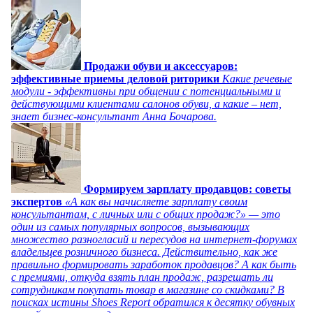
Продажи обуви и аксессуаров:
эффективные приемы деловой риторики
Какие речевые
модули - эффективны при общении с потенциальными и
действующими клиентами салонов обуви, а какие – нет,
знает бизнес-консультант Анна Бочарова.
Формируем зарплату продавцов: советы
экспертов
«А как вы начисляете зарплату своим
консультантам, с личных или с общих продаж?» — это
один из самых популярных вопросов, вызывающих
множество разногласий и пересудов на интернет-форумах
владельцев розничного бизнеса. Действительно, как же
правильно формировать заработок продавцов? А как быть
с премиями, откуда взять план продаж, разрешать ли
сотрудникам покупать товар в магазине со скидками? В
поисках истины Shoes Report обратился к десятку обувных