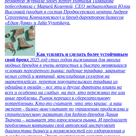
редактор журнала Shoes Report Наталья Тимашова
побеседовала с Марией Козеевой, СЕО медиахолдинга Юлии
Высоцкой (входит в состав Продюсерского центра Андрея
Сергеевича Кончаловского) и бренд-директором бизнесов
«Едим Дома» и Julia Vysotskaya.
Как усилить и сделать более устойчивым
свой бренд
2025 год стал годом выживания для многих
модных брендов в очень непростых и быстро меняющихся
условиях перегретого рынка: падение трафика, закрытие
целых сетей и компаний, консолидация селлеров на
маркетплейсах, переток покупательского трафика из
офлайна в онлайн – все эти и другие факторы влияли на
всех и особенно на слабых, на тех, кто переживал те или
иные проблемы. Рынок перешел к сберегательному
потреблению. Кто-то считает, что это кризис, а наш
эксперт - бизнес-консультант по управлению продажами и
стратегическому развитию для fashion-брендов Дания
Ткачева – называет это взрослением рынка. И предлагает
проблемным компаниям свой авторский инструмент
диагностики бизнеса и возможностей его оздоровления и