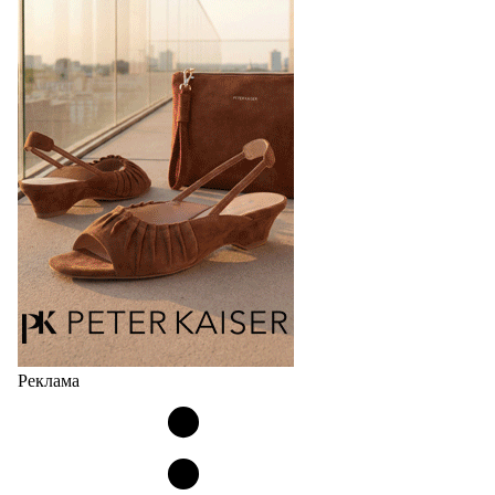
Bubble
Популярный силуэт бренда,1999 года выпуска,
соответствует сегодняшнему тренду на
сникерины (гибридный вариант балеток и
кроссовок обтекаемой формы и с тонкой подошвой).
Но в модели Miu Miu Bubble присутствует еще и…
05.08.2026
3144
Реклама