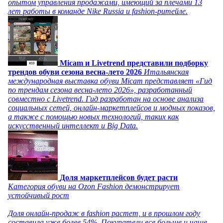
опытом управления продажами, имеющий за плечами 13
лет работы в команде Nike Russia и fashion-ритейле.
Micam и Livetrend представили подборку
трендов обуви сезона весна-лето 2026
Итальянская
международная выставка обуви Micam представляет «Гид
по трендам сезона весна-лето 2026», разработанный
совместно с Livetrend. Гид разработан на основе анализа
социальных сетей, онлайн-маркетплейсов и модных показов,
а также с помощью новых технологий, таких как
искусственный интеллект и Big Data.
Доля маркетплейсов будет расти
Категория обуви на Ozon Fashion демонстрирует
устойчивый рост
Доля онлайн-продаж в fashion растет, и в прошлом году
составила уже более 54%. Покупатели все больше и чаще