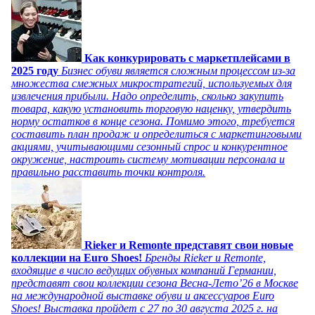
Как конкурировать с маркетплейсами в
2025 году
Бизнес обуви является сложным процессом из-за
множества смежных микростратегий, используемых для
извлечения прибыли. Надо определить, сколько закупить
товара, какую установить торговую наценку, утвердить
норму остатков в конце сезона. Помимо этого, требуется
составить план продаж и определиться с маркетинговыми
акциями, учитывающими сезонный спрос и конкурентное
окружение, настроить систему мотивации персонала и
правильно расставить точки контроля.
Rieker и Remonte представят свои новые
коллекции на Euro Shoes!
Бренды Rieker и Remonte,
входящие в число ведущих обувных компаний Германии,
представят свои коллекции сезона Весна-Лето’26 в Москве
на международной выставке обуви и аксессуаров Euro
Shoes! Выставка пройдет c 27 по 30 августа 2025 г. на