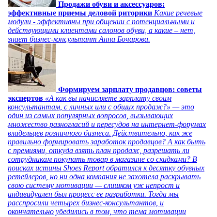
Продажи обуви и аксессуаров:
эффективные приемы деловой риторики
Какие речевые
модули - эффективны при общении с потенциальными и
действующими клиентами салонов обуви, а какие – нет,
знает бизнес-консультант Анна Бочарова.
Формируем зарплату продавцов: советы
экспертов
«А как вы начисляете зарплату своим
консультантам, с личных или с общих продаж?» — это
один из самых популярных вопросов, вызывающих
множество разногласий и пересудов на интернет-форумах
владельцев розничного бизнеса. Действительно, как же
правильно формировать заработок продавцов? А как быть
с премиями, откуда взять план продаж, разрешать ли
сотрудникам покупать товар в магазине со скидками? В
поисках истины Shoes Report обратился к десятку обувных
ретейлеров, но ни одна компания не захотела раскрывать
свою систему мотивации — слишком уж непрост и
индивидуален был процесс ее разработки. Тогда мы
расспросили четырех бизнес-консультантов, и
окончательно убедились в том, что тема мотивации