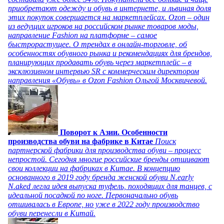
приобретают одежду и обувь в интернете, и львиная доля
этих покупок совершается на маркетплейсах. Ozon – один
из ведущих игроков на российском рынке товаров моды,
направление Fashion на платформе – самое
быстрорастущее. О трендах в онлайн-торговле, об
особенностях обувного рынка и рекомендациях для брендов,
планирующих продавать обувь через маркетплейс – в
эксклюзивном интервью SR с коммерческим директором
направления «Обувь» в Ozon Fashion Ольгой Москвичевой.
Поворот к Азии. Особенности
производства обуви на фабрике в Китае
Поиск
партнерской фабрики для производства обуви – процесс
непростой. Сегодня многие российские бренды отшивают
свои коллекции на фабриках в Китае. В концепцию
основанного в 2019 году бренда женской обуви N.early
N.aked легла идея выпуска туфель, походящих для танцев, с
идеальной посадкой по ноге. Первоначально обувь
отшивалась в Европе, но уже в 2022 году производство
обуви перенесли в Китай.