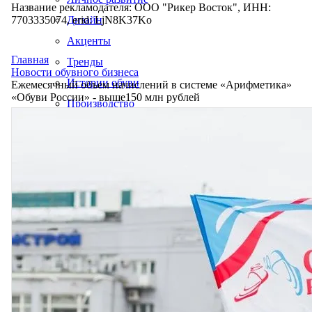
Название рекламодателя: ООО "Рикер Восток", ИНН:
7703335074, erid: LjN8K37Ko
Дизайн
Акценты
Главная
Тренды
Новости обувного бизнеса
Истории обуви
Ежемесячный объем начислений в системе «Арифметика»
«Обуви России» - выше150 млн рублей
Производство