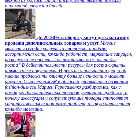
выхода из кризиса. Этот инструмент эксперт назвала
пирамидой зрелости бренда.
До 20-30% к обороту могут дать магазину
продажи дополнительных товаров и услуг
Многие
магазины сегодня уперлись в «потолок» продаж:
ассортимент есть, команда работает, маркетинг запущен,
но выручка не растет. Где искать возможности для
роста? В действительности ресурсы для роста скрыты
прямо в чеке покупателя. И речь не о повышении цен, а об
умение предложить клиенту больше ценности в момент
покупки. С экспертом SR в области управления и развития
fashion-бизнеса Марией Герасименко разбираемся, как с
помощью дополнительных товаров увеличить продажи, и
почему аксессуары и сопутствующие товары становятся
стратегическим источником прибыли, и какую роль играет
команда магазина.