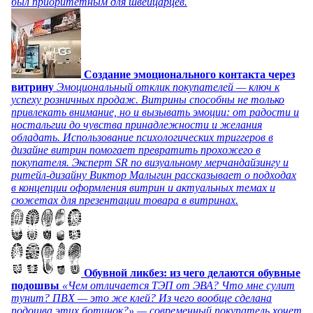
был приоритетным для швейцарцев.
Создание эмоционального контакта через
витрину
Эмоциональный отклик покупателей — ключ к
успеху розничных продаж. Витрины способны не только
привлекать внимание, но и вызывать эмоции: от радости и
ностальгии до чувства принадлежности и желания
обладать. Использование психологических триггеров в
дизайне витрин помогает превратить прохожего в
покупателя. Эксперт SR по визуальному мерчандайзингу и
ритейл-дизайну Виктор Малыгин рассказывает о подходах
в концепции оформления витрин и актуальных темах и
сюжетах для презентации товара в витринах.
Обувной ликбез: из чего делаются обувные
подошвы
«Чем отличается ТЭП от ЭВА? Что мне сулит
тунит? ПВХ — это же клей? Из чего вообще сделана
подошва этих ботинок?» — современный покупатель хочет