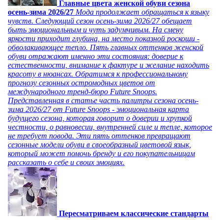
Главные цвета женской обуви сезона
осень-зима 2026/27
Мода продолжает обращаться к языку
чувств. Следующий сезон осень-зима 2026/27 обещает
быть эмоциональным и чуть задумчивым. На смену
яркости приходит глубина, на место показной роскоши -
обволакивающее тепло. Пять главных оттенков женской
обуви отражают именно эти состояния: доверие к
естественности, внимание к фактуре и желание находить
красоту в нюансах. Обратимся к профессиональному
прогнозу сезонных остромодных цветов от
международного тренд-бюро Future Snoops.
Представленная в статье часть палитры сезона осень-
зима 2026/27 от Future Snoops - эмоциональная карта
будущего сезона, которая говорит о доверии и хрупкой
честности, о равновесии, внутренней силе и тепле, которое
не требует повода. Эти пять оттенков превращают
сезонные модели обуви в своеобразный цветовой язык,
который может помочь бренду и его покупательницам
рассказать о себе и своих эмоциях.
Пересматриваем классические стандарты