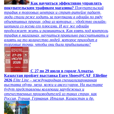
Как научиться эффективно управлять
покупательским трафиком магазина?
Покупательский
трафик в торговых центрах и стрит-ритейле падает,
люди стали реже ходить за покупками в офлайн по ряду
объективных причин, одна из которых – удобство онлайн-
шопинга со всеми его плюсами. И все же офлайн
продолжает жить и развиваться. Как взять под контроль
трафик в магазинах, научиться правильно рассчитывать и
влиять на то количество людей, которое приходит в
торговые точки, чтобы они были прибыльными?
C 27 по 29 июля в городе Алматы,
Казахстан пройдет выставка Euro Shoes@CAF_Eliteline
2026
Elite Line – международная специализированная
выставка обуви, меха, кожи и аксессуаров. На выставке
будут представлены коллекции зарубежных и
отечественных производителей из таких стран, как
Россия, Турция, Германия, Италия, Казахстан и др.