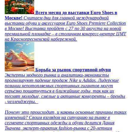
Всего месяц до выставки Euro Shoes в
Москве!
Считаем дни для главной международной
выставки обуви и аксессуаров Euro Shoes Premiere Collection
в Москве! Выставка пройдет с 27 по 30 августа на новой
премиальной площадке – в столичном конгресс-центре ЦМТ
на Краснопресненской набережной.
Борьба за рынок спортивной обуви
Эксперты модного рынка и аналитики-экономисты
прогнозируют падение продаж Nike и Adidas. Лидерские
позиции непотопляемых спортивных гигантов могут
серьезно пошатнуться в ближайшие годы, так как их
теснят молодые, смелые и активные конкуренты – бренды
- челленджеры.
Почему это происходит, и каковы основные причины таких
изменений? Своим взглядом на ситуацию на рынке в
сегменте спортивных одежды и обуви делится Дания
Ткачева, эксперт-практик fashion-рынка с 20-летним