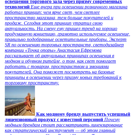
освещения торгового зала через призму современных
технологий
Еще вчера при освещении розничного магазина
работал принцип: чем ярче свет, чем светлее
пространство магазина, тем больше покупателей и
продаж. Сегодня этот принцип утратил свою
актуальность. На смену ему пришел тренд на хорошо
продуманную концепцию, грамотно используемое освещение,
правильно подобранные осветительные приборы. Эксперт
SR по освещению торговых пространств, светодизайнер
компании «Точка опоры» Анастасия Ефремова
рассказывает об актуальных принципах освещения в
модном и обувном ритейле, о том, как свет помогает
работать с товаром, пространством и эмоциями
покупателей. Она поможет посмотреть на базовые
принципы в освещении через призму новых требований к
торговому пространству.
Как модному бренду выпустить успешный
лицензионный продукт с известной персоной
Почему
модным брендам стоит рассматривать лицензирование
как стратегический инструмент — об этом главный