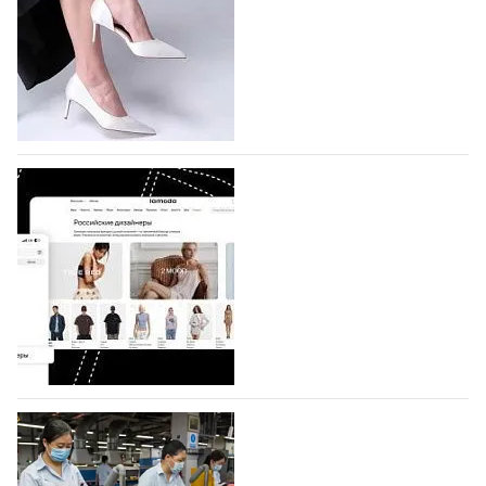
На участие в седьмой Московской неделе моды,
которая пройдет в российской столице с 26 сентября
по 1 октября, уже подано 1047 заявок. Примерно
половину из них (494) прислали дизайнеры,
коллекции которых не были представлены в…
07.08.2026
659
BALLINA представит свои новинки на Euro
Shoes
Компания BALLINA Guangzhou Lihuang Footwear
Co., Ltd., основанная в 2011 году и расположенная в
Гуанчжоу, столице моды Китая, является
профессиональной обувной компанией,
объединяющей разработку, производство и…
07.08.2026
518
На платформе Lamoda - новый раздел и
условия продвижения локальных