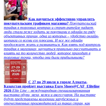
Как научиться эффективно управлять
покупательским трафиком магазина?
Покупательский
трафик в торговых центрах и стрит-ритейле падает,
люди стали реже ходить за покупками в офлайн по ряду
объективных причин, одна из которых – удобство онлайн-
шопинга со всеми его плюсами. И все же офлайн
продолжает жить и развиваться. Как взять под контроль
трафик в магазинах, научиться правильно рассчитывать и
влиять на то количество людей, которое приходит в
торговые точки, чтобы они были прибыльными?
C 27 по 29 июля в городе Алматы,
Казахстан пройдет выставка Euro Shoes@CAF_Eliteline
2026
Elite Line – международная специализированная
выставка обуви, меха, кожи и аксессуаров. На выставке
будут представлены коллекции зарубежных и
отечественных производителей из таких стран, как