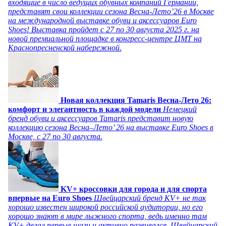
входящие в число ведущих обувных компаний Германии,
представят свои коллекции сезона Весна-Лето’26 в Москве
на международной выставке обуви и аксессуаров Euro
Shoes! Выставка пройдет c 27 по 30 августа 2025 г. на
новой премиальной площадке в конгресс-центре ЦМТ на
Краснопресненской набережной.
Новая коллекция Tamaris Весна-Лето 26:
комфорт и элегантность в каждой модели
Немецкий
бренд обуви и аксессуаров Tamaris представит новую
коллекцию сезона Весна–Лето’ 26 на выставке Euro Shoes в
Москве, с 27 по 30 августа.
KV+ кроссовки для города и для спорта
впервые на Euro Shoes
Швейцарский бренд KV+ не так
хорошо известен широкой российской аудитории, но его
хорошо знают в мире лыжного спорта, ведь именно там
KV+ делал первые шаги и активно развивался. Швейцарский