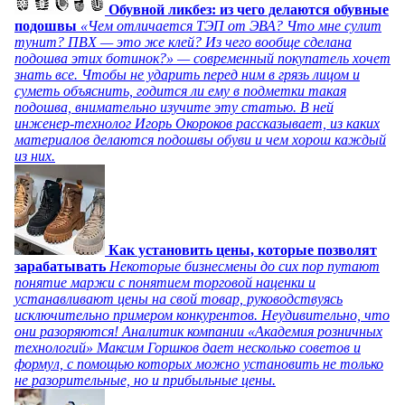
Обувной ликбез: из чего делаются обувные
подошвы
«Чем отличается ТЭП от ЭВА? Что мне сулит
тунит? ПВХ — это же клей? Из чего вообще сделана
подошва этих ботинок?» — современный покупатель хочет
знать все. Чтобы не ударить перед ним в грязь лицом и
суметь объяснить, годится ли ему в подметки такая
подошва, внимательно изучите эту статью. В ней
инженер-технолог Игорь Окороков рассказывает, из каких
материалов делаются подошвы обуви и чем хорош каждый
из них.
Как установить цены, которые позволят
зарабатывать
Некоторые бизнесмены до сих пор путают
понятие маржи с понятием торговой наценки и
устанавливают цены на свой товар, руководствуясь
исключительно примером конкурентов. Неудивительно, что
они разоряются! Аналитик компании «Академия розничных
технологий» Максим Горшков дает несколько советов и
формул, с помощью которых можно установить не только
не разорительные, но и прибыльные цены.