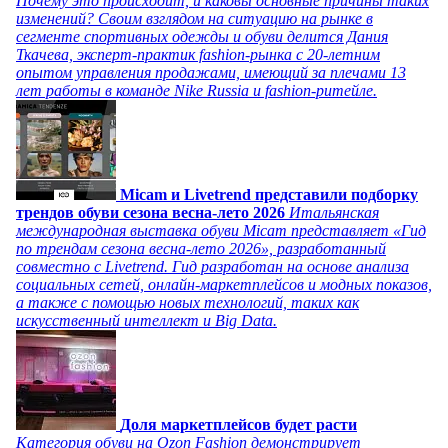
Почему это происходит, и каковы основные причины таких
изменений? Своим взглядом на ситуацию на рынке в
сегменте спортивных одежды и обуви делится Дания
Ткачева, эксперт-практик fashion-рынка с 20-летним
опытом управления продажами, имеющий за плечами 13
лет работы в команде Nike Russia и fashion-ритейле.
Micam и Livetrend представили подборку
трендов обуви сезона весна-лето 2026
Итальянская
международная выставка обуви Micam представляет «Гид
по трендам сезона весна-лето 2026», разработанный
совместно с Livetrend. Гид разработан на основе анализа
социальных сетей, онлайн-маркетплейсов и модных показов,
а также с помощью новых технологий, таких как
искусственный интеллект и Big Data.
Доля маркетплейсов будет расти
Категория обуви на Ozon Fashion демонстрирует