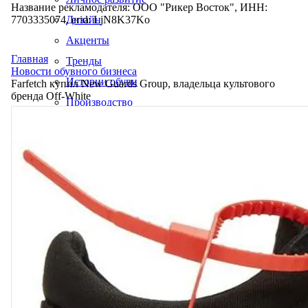
Название рекламодателя: ООО "Рикер Восток", ИНН:
7703335074, erid: LjN8K37Ko
Дизайн
Акценты
Главная
Тренды
Новости обувного бизнеса
Истории обуви
Farfetch купил New Guards Group, владельца культового
бренда Off-White
Производство