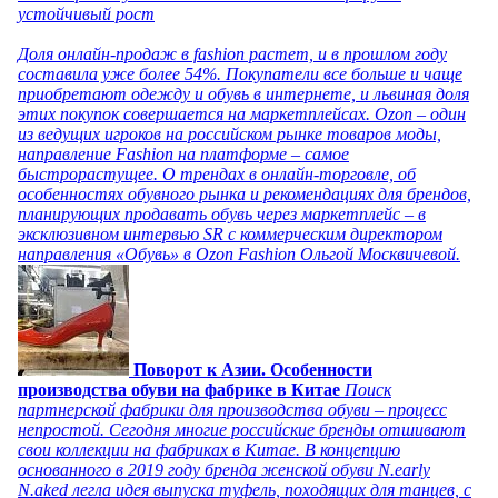
устойчивый рост
Доля онлайн-продаж в fashion растет, и в прошлом году
составила уже более 54%. Покупатели все больше и чаще
приобретают одежду и обувь в интернете, и львиная доля
этих покупок совершается на маркетплейсах. Ozon – один
из ведущих игроков на российском рынке товаров моды,
направление Fashion на платформе – самое
быстрорастущее. О трендах в онлайн-торговле, об
особенностях обувного рынка и рекомендациях для брендов,
планирующих продавать обувь через маркетплейс – в
эксклюзивном интервью SR с коммерческим директором
направления «Обувь» в Ozon Fashion Ольгой Москвичевой.
Поворот к Азии. Особенности
производства обуви на фабрике в Китае
Поиск
партнерской фабрики для производства обуви – процесс
непростой. Сегодня многие российские бренды отшивают
свои коллекции на фабриках в Китае. В концепцию
основанного в 2019 году бренда женской обуви N.early
N.aked легла идея выпуска туфель, походящих для танцев, с