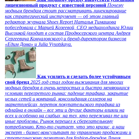
лицензионный продукт с известной персоной
Почему
модным брендам стоит рассматривать лицензирование
как стратегический инструмент — об этом главный
редактор журнала Shoes Report Наталья Тимашова
побеседовала с Марией Козеевой, СЕО медиахолдинга Юлии
Высоцкой (входит в состав Продюсерского центра Андрея
Сергеевича Кончаловского) и бренд-директором бизнесов
«Едим Дома» и Julia Vysotskaya.
Как усилить и сделать более устойчивым
свой бренд
2025 год стал годом выживания для многих
модных брендов в очень непростых и быстро меняющихся
условиях перегретого рынка: падение трафика, закрытие
целых сетей и компаний, консолидация селлеров на
маркетплейсах, переток покупательского трафика из
офлайна в онлайн – все эти и другие факторы влияли на
всех и особенно на слабых, на тех, кто переживал те или
иные проблемы. Рынок перешел к сберегательному
потреблению. Кто-то считает, что это кризис, а наш
эксперт - бизнес-консультант по управлению продажами и
стратегическому развитию для fashion-брендов Дания