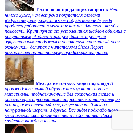
Технология продающих вопросов
Нет
ничего хуже, чем встреча покупателя словами
«Здравствуйте, могу ли я чем-нибудь помочь?», ведь
продавец работает в магазине как раз для того, чтобы
помогать. Критикуя этот устоявшийся шаблон общения с
покупателем, Андрей Чиркарев, бизнес-тренер по
эффективным продажам и основатель проекта «Новая
экономика», делится с читателями Shoes Report
технологией по-настоящему продающих вопросов.
Мех, да не только: виды подклада
В
производстве зимней обуви используют различные
материалы, предназначенные для сохранения тепла и
отвечающие требованиям потребителей: натуральную
овчину, искусственный мех, искусственный мех из
натуральной шерсти и другие. Все виды подкладочного
меха имеют свои достоинства и недостатки. Рассмотрим
свойства каждого из них.