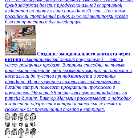
бренд заслужил доверие профессиональной спортивной
аудитории на протяжении последних 35 лет. При этом
российский спортивный рынок лыжной экипировки всегда
был приоритетным для швейцарцев.
Создание эмоционального контакта через
витрину
Эмоциональный отклик покупателей — ключ к
успеху розничных продаж. Витрины способны не только
привлекать внимание, но и вызывать эмоции: от радости и
ностальгии до чувства принадлежности и желания
обладать. Использование психологических триггеров в
дизайне витрин помогает превратить прохожего в
покупателя. Эксперт SR по визуальному мерчандайзингу и
ритейл-дизайну Виктор Малыгин рассказывает о подходах
в концепции оформления витрин и актуальных темах и
сюжетах для презентации товара в витринах.