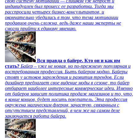
свою систему мотивации — слишком уж непрост и
индивидуален был процесс ее разработки. Тогда мы
расспросили четырех бизнес-консультантов, и
окончательно убедились в том, что тема мотивации
продавцов очень сложна, ведь даже наши эксперты не
смогли прийти к единому мнению.
Вся правда о байере. Кто он и как им
стать?
Байер – уже не новая, но по-прежнему популярная и
востребованная профессия. Быть байером модно. Байеры
стоят у истоков зарождения и развития трендов. Если
дизайнер предлагает свое видение моды в сезоне, то байер
отбирает наиболее интересные коммерческие идеи. Именно
от байеров зависит политика продаж магазинов и то, что,
в конце концов, будет носить покупатель. Эта профессия
окружена магическим флером, зачастую, связанным с
отсутствием представлений, в чем же на самом деле
заключается работа байера.