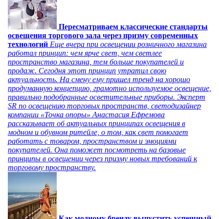
Пересматриваем классические стандарты
освещения торгового зала через призму современных
технологий
Еще вчера при освещении розничного магазина
работал принцип: чем ярче свет, чем светлее
пространство магазина, тем больше покупателей и
продаж. Сегодня этот принцип утратил свою
актуальность. На смену ему пришел тренд на хорошо
продуманную концепцию, грамотно используемое освещение,
правильно подобранные осветительные приборы. Эксперт
SR по освещению торговых пространств, светодизайнер
компании «Точка опоры» Анастасия Ефремова
рассказывает об актуальных принципах освещения в
модном и обувном ритейле, о том, как свет помогает
работать с товаром, пространством и эмоциями
покупателей. Она поможет посмотреть на базовые
принципы в освещении через призму новых требований к
торговому пространству.
Как модному бренду выпустить успешный