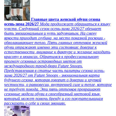
Главные цвета женской обуви сезона
осень-зима 2026/27
Мода продолжает обращаться к языку
чувств. Следующий сезон осень-зима 2026/27 обещает
быть эмоциональным и чуть задумчивым. На смену
яркости приходит глубина, на место показной роскоши -
обволакивающее тепло. Пять главных оттенков женской
обуви отражают именно эти состояния: доверие к
естественности, внимание к фактуре и желание находить
красоту в нюансах. Обратимся к профессиональному
прогнозу сезонных остромодных цветов от
международного тренд-бюро Future Snoops.
Представленная в статье часть палитры сезона осень-
зима 2026/27 от Future Snoops - эмоциональная карта
будущего сезона, которая говорит о доверии и хрупкой
честности, о равновесии, внутренней силе и тепле, которое
не требует повода. Эти пять оттенков превращают
сезонные модели обуви в своеобразный цветовой язык,
который может помочь бренду и его покупательницам
рассказать о себе и своих эмоциях.