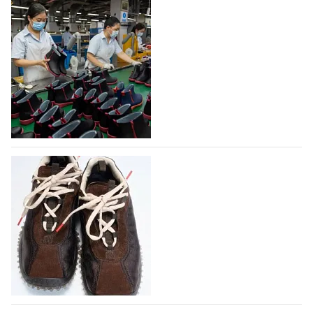
На платформе Lamoda - новый раздел и
условия продвижения локальных
дизайнерских марок
Российский маркетплейс Lamoda решил обновить
раздел для продажи продукции локальных
дизайнерских марок одежды, обуви и аксессуаров.
Бренды также получат маркетинговую…
06.08.2026
342
Объем мирового производства обуви в
2025 году практически не увеличился
В 2025 году мировое производство обуви
практически не изменилось, зафиксировав
незначительный рост на 0,1% до 24,6 млрд пар, -
данные опубликованы в аналитическом вестнике
«Всемирный ежегодник обуви 2026», Португальской
ассоциацией…