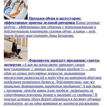
Продажи обуви и аксессуаров:
эффективные приемы деловой риторики
Какие речевые
модули - эффективны при общении с потенциальными и
действующими клиентами салонов обуви, а какие – нет,
знает бизнес-консультант Анна Бочарова.
Формируем зарплату продавцов: советы
экспертов
«А как вы начисляете зарплату своим
консультантам, с личных или с общих продаж?» — это
один из самых популярных вопросов, вызывающих
множество разногласий и пересудов на интернет-форумах
владельцев розничного бизнеса. Действительно, как же
правильно формировать заработок продавцов? А как быть
с премиями, откуда взять план продаж, разрешать ли
сотрудникам покупать товар в магазине со скидками? В
поисках истины Shoes Report обратился к десятку обувных
ретейлеров, но ни одна компания не захотела раскрывать