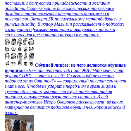
ностальгии до чувства принадлежности и желания
обладать. Использование психологических триггеров в
дизайне витрин помогает превратить прохожего в
покупателя. Эксперт SR по визуальному мерчандайзингу и
ритейл-дизайну Виктор Малыгин рассказывает о подходах
в концепции оформления витрин и актуальных темах и
сюжетах для презентации товара в витринах.
Обувной ликбез: из чего делаются обувные
подошвы
«Чем отличается ТЭП от ЭВА? Что мне сулит
тунит? ПВХ — это же клей? Из чего вообще сделана
подошва этих ботинок?» — современный покупатель хочет
знать все. Чтобы не ударить перед ним в грязь лицом и
суметь объяснить, годится ли ему в подметки такая
подошва, внимательно изучите эту статью. В ней
инженер-технолог Игорь Окороков рассказывает, из каких
материалов делаются подошвы обуви и чем хорош каждый
из них.