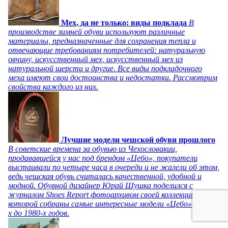
Мех, да не только: виды подклада
В
производстве зимней обуви используют различные
материалы, предназначенные для сохранения тепла и
отвечающие требованиям потребителей: натуральную
овчину, искусственный мех, искусственный мех из
натуральной шерсти и другие. Все виды подкладочного
меха имеют свои достоинства и недостатки. Рассмотрим
свойства каждого из них.
Лучшие модели чешской обуви прошлого
В советские времена за обувью из Чехословакии,
продававшейся у нас под брендом «Цебо», покупатели
выстаивали по четыре часа в очереди и не жалели об этом,
ведь чешская обувь считалась качественной, удобной и
модной. Обувной дизайнер Юрай Шушка поделился с
журналом Shoes Report фотоархивом своей коллекции, в
которой собраны самые интересные модели «Цебо» с 1940-
х до 1980-х годов.