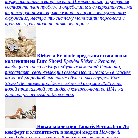
норму остатков в конце сезона. Помимо этого, требуется
составить план продаж и определиться с маркетинговыми
акциями, учитывающими сезонный спрос и конкурентное
окружение, настроить систему мотивации персонала и
правильно расставить точки контроля.
Rieker и Remonte представят свои новые
коллекции на Euro Shoes!
Бренды Rieker и Remonte,
входящие в число ведущих обувных компаний Германии,
представят свои коллекции сезона Весна-Лето’26 в Москве
на международной выставке обуви и аксессуаров Euro
Shoes! Выставка пройдет c 27 по 30 августа 2025 г. на
новой премиальной площадке в конгресс-центре ЦМТ на
Краснопресненской набережной.
Новая коллекция Tamaris Весна-Лето 26:
комфорт и элегантность в каждой модели
Немецкий
бренд обуви и аксессуаров Tamaris представит новую