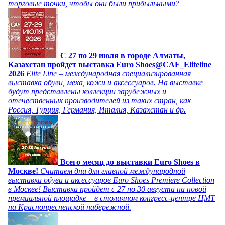
торговые точки, чтобы они были прибыльными?
C 27 по 29 июля в городе Алматы,
Казахстан пройдет выставка Euro Shoes@CAF_Eliteline
2026
Elite Line – международная специализированная
выставка обуви, меха, кожи и аксессуаров. На выставке
будут представлены коллекции зарубежных и
отечественных производителей из таких стран, как
Россия, Турция, Германия, Италия, Казахстан и др.
Всего месяц до выставки Euro Shoes в
Москве!
Считаем дни для главной международной
выставки обуви и аксессуаров Euro Shoes Premiere Collection
в Москве! Выставка пройдет с 27 по 30 августа на новой
премиальной площадке – в столичном конгресс-центре ЦМТ
на Краснопресненской набережной.