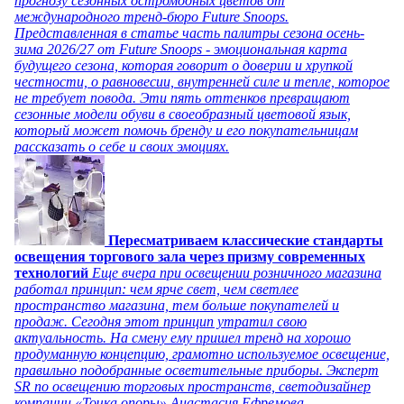
прогнозу сезонных остромодных цветов от
международного тренд-бюро Future Snoops.
Представленная в статье часть палитры сезона осень-
зима 2026/27 от Future Snoops - эмоциональная карта
будущего сезона, которая говорит о доверии и хрупкой
честности, о равновесии, внутренней силе и тепле, которое
не требует повода. Эти пять оттенков превращают
сезонные модели обуви в своеобразный цветовой язык,
который может помочь бренду и его покупательницам
рассказать о себе и своих эмоциях.
Пересматриваем классические стандарты
освещения торгового зала через призму современных
технологий
Еще вчера при освещении розничного магазина
работал принцип: чем ярче свет, чем светлее
пространство магазина, тем больше покупателей и
продаж. Сегодня этот принцип утратил свою
актуальность. На смену ему пришел тренд на хорошо
продуманную концепцию, грамотно используемое освещение,
правильно подобранные осветительные приборы. Эксперт
SR по освещению торговых пространств, светодизайнер
компании «Точка опоры» Анастасия Ефремова