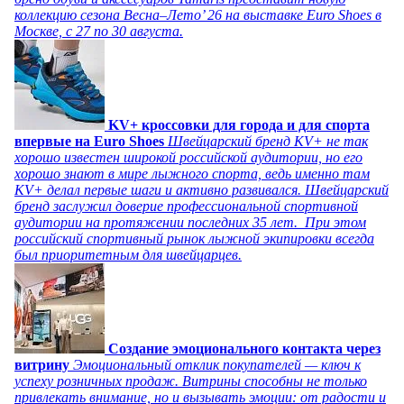
коллекцию сезона Весна–Лето’ 26 на выставке Euro Shoes в
Москве, с 27 по 30 августа.
KV+ кроссовки для города и для спорта
впервые на Euro Shoes
Швейцарский бренд KV+ не так
хорошо известен широкой российской аудитории, но его
хорошо знают в мире лыжного спорта, ведь именно там
KV+ делал первые шаги и активно развивался. Швейцарский
бренд заслужил доверие профессиональной спортивной
аудитории на протяжении последних 35 лет. При этом
российский спортивный рынок лыжной экипировки всегда
был приоритетным для швейцарцев.
Создание эмоционального контакта через
витрину
Эмоциональный отклик покупателей — ключ к
успеху розничных продаж. Витрины способны не только
привлекать внимание, но и вызывать эмоции: от радости и