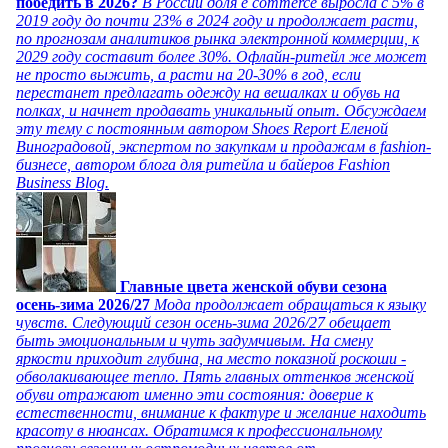
победить в 2026?
В России доля e commerce выросла с 5% в
2019 году до почти 23% в 2024 году и продолжает расти,
по прогнозам аналитиков рынка электронной коммерции, к
2029 году составит более 30%. Офлайн-ритейл же может
не просто выжить, а расти на 20-30% в год, если
перестанет предлагать одежду на вешалках и обувь на
полках, и начнет продавать уникальный опыт. Обсуждаем
эту тему с постоянным автором Shoes Report Еленой
Виноградовой, экспертом по закупкам и продажам в fashion-
бизнесе, автором блога для ритейла и байеров Fashion
Business Blog.
Главные цвета женской обуви сезона
осень-зима 2026/27
Мода продолжает обращаться к языку
чувств. Следующий сезон осень-зима 2026/27 обещает
быть эмоциональным и чуть задумчивым. На смену
яркости приходит глубина, на место показной роскоши -
обволакивающее тепло. Пять главных оттенков женской
обуви отражают именно эти состояния: доверие к
естественности, внимание к фактуре и желание находить
красоту в нюансах. Обратимся к профессиональному