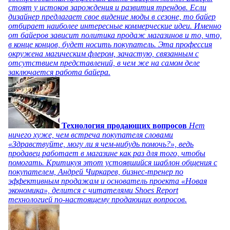
стоят у истоков зарождения и развития трендов. Если
дизайнер предлагает свое видение моды в сезоне, то байер
отбирает наиболее интересные коммерческие идеи. Именно
от байеров зависит политика продаж магазинов и то, что,
в конце концов, будет носить покупатель. Эта профессия
окружена магическим флером, зачастую, связанным с
отсутствием представлений, в чем же на самом деле
заключается работа байера.
Технология продающих вопросов
Нет
ничего хуже, чем встреча покупателя словами
«Здравствуйте, могу ли я чем-нибудь помочь?», ведь
продавец работает в магазине как раз для того, чтобы
помогать. Критикуя этот устоявшийся шаблон общения с
покупателем, Андрей Чиркарев, бизнес-тренер по
эффективным продажам и основатель проекта «Новая
экономика», делится с читателями Shoes Report
технологией по-настоящему продающих вопросов.