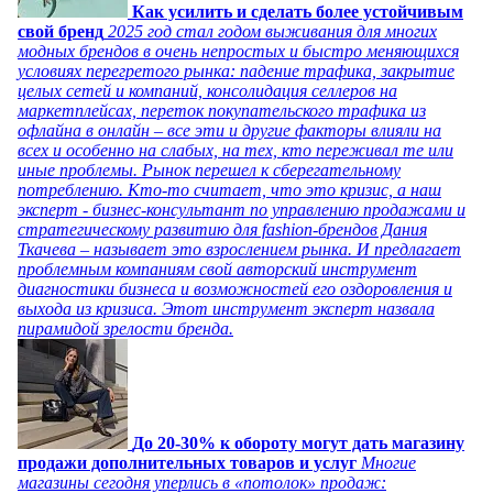
Как усилить и сделать более устойчивым
свой бренд
2025 год стал годом выживания для многих
модных брендов в очень непростых и быстро меняющихся
условиях перегретого рынка: падение трафика, закрытие
целых сетей и компаний, консолидация селлеров на
маркетплейсах, переток покупательского трафика из
офлайна в онлайн – все эти и другие факторы влияли на
всех и особенно на слабых, на тех, кто переживал те или
иные проблемы. Рынок перешел к сберегательному
потреблению. Кто-то считает, что это кризис, а наш
эксперт - бизнес-консультант по управлению продажами и
стратегическому развитию для fashion-брендов Дания
Ткачева – называет это взрослением рынка. И предлагает
проблемным компаниям свой авторский инструмент
диагностики бизнеса и возможностей его оздоровления и
выхода из кризиса. Этот инструмент эксперт назвала
пирамидой зрелости бренда.
До 20-30% к обороту могут дать магазину
продажи дополнительных товаров и услуг
Многие
магазины сегодня уперлись в «потолок» продаж: