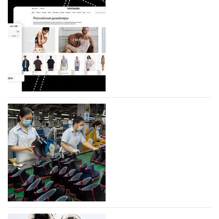
Shoes
Компания BALLINA Guangzhou Lihuang Footwear
Co., Ltd., основанная в 2011 году и расположенная в
Гуанчжоу, столице моды Китая, является
профессиональной обувной компанией,
объединяющей разработку, производство и…
07.08.2026
638
На платформе Lamoda - новый раздел и
условия продвижения локальных
дизайнерских марок
Российский маркетплейс Lamoda решил обновить
раздел для продажи продукции локальных
дизайнерских марок одежды, обуви и аксессуаров.
Бренды также получат маркетинговую…
06.08.2026
819