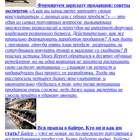
Формируем зарплату продавцов: советы
экспертов
«А как вы начисляете зарплату своим
консультантам, с личных или с общих продаж?» — это
один из самых популярных вопросов, вызывающих
множество разногласий и пересудов на интернет-форумах
владельцев розничного бизнеса. Действительно, как же
правильно формировать заработок продавцов? А как быть
с премиями, откуда взять план продаж, разрешать ли
сотрудникам покупать товар в магазине со скидками? В
поисках истины Shoes Report обратился к десятку обувных
ретейлеров, но ни одна компания не захотела раскрывать
свою систему мотивации — слишком уж непрост и
индивидуален был процесс ее разработки. Тогда мы
расспросили четырех бизнес-консультантов, и
окончательно убедились в том, что тема мотивации
продавцов очень сложна, ведь даже наши эксперты не
смогли прийти к единому мнению.
Вся правда о байере. Кто он и как им
стать?
Байер – уже не новая, но по-прежнему популярная и
востребованная профессия. Быть байером модно. Байеры