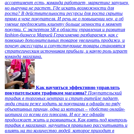
ассортимент есть, команда работает, маркетинг запущен,
но выручка не растет. Где искать возможности для
роста? В действительности ресурсы для роста скрыты
прямо в чеке покупателя. И речь не о повышении цен, а об
умение предложить клиенту больше ценности в момент
покупки. С экспертом SR в области управления и развития
fashion-бизнеса Марией Герасименко разбираемся, как с
помощью дополнительных товаров увеличить продажи, и
почему аксессуары и сопутствующие товары становятся
стратегическим источником прибыли, и какую роль играет
команда магазина.
Как научиться эффективно управлять
покупательским трафиком магазина?
Покупательский
трафик в торговых центрах и стрит-ритейле падает,
люди стали реже ходить за покупками в офлайн по ряду
объективных причин, одна из которых – удобство онлайн-
шопинга со всеми его плюсами. И все же офлайн
продолжает жить и развиваться. Как взять под контроль
трафик в магазинах, научиться правильно рассчитывать и
влиять на то количество людей, которое приходит в