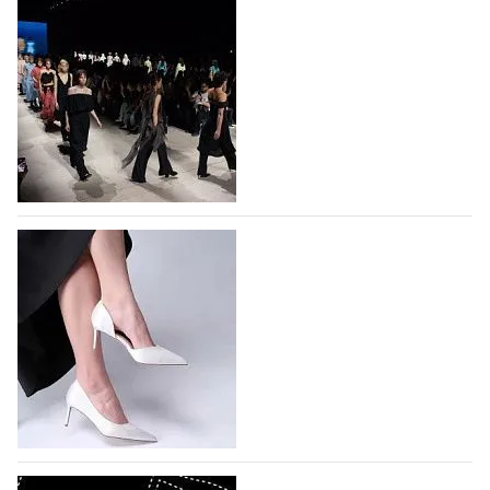
На участие в Московской неделе моды
подано 1047 заявок
На участие в седьмой Московской неделе моды,
которая пройдет в российской столице с 26 сентября
по 1 октября, уже подано 1047 заявок. Примерно
половину из них (494) прислали дизайнеры,
коллекции которых не были представлены в…
07.08.2026
769
BALLINA представит свои новинки на Euro