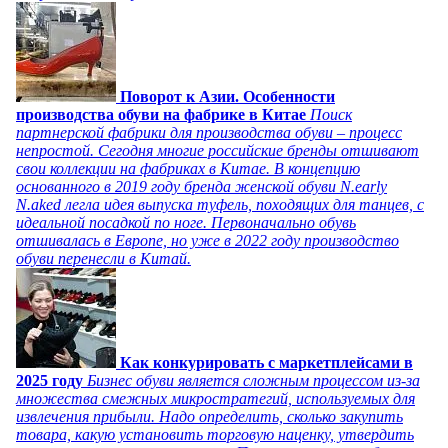
Поворот к Азии. Особенности
производства обуви на фабрике в Китае
Поиск
партнерской фабрики для производства обуви – процесс
непростой. Сегодня многие российские бренды отшивают
свои коллекции на фабриках в Китае. В концепцию
основанного в 2019 году бренда женской обуви N.early
N.aked легла идея выпуска туфель, походящих для танцев, с
идеальной посадкой по ноге. Первоначально обувь
отшивалась в Европе, но уже в 2022 году производство
обуви перенесли в Китай.
Как конкурировать с маркетплейсами в
2025 году
Бизнес обуви является сложным процессом из-за
множества смежных микростратегий, используемых для
извлечения прибыли. Надо определить, сколько закупить
товара, какую установить торговую наценку, утвердить