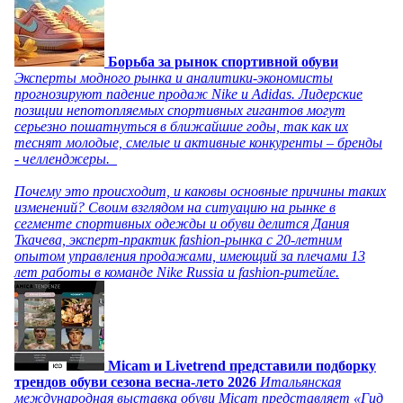
Борьба за рынок спортивной обуви
Эксперты модного рынка и аналитики-экономисты
прогнозируют падение продаж Nike и Adidas. Лидерские
позиции непотопляемых спортивных гигантов могут
серьезно пошатнуться в ближайшие годы, так как их
теснят молодые, смелые и активные конкуренты – бренды
- челленджеры.
Почему это происходит, и каковы основные причины таких
изменений? Своим взглядом на ситуацию на рынке в
сегменте спортивных одежды и обуви делится Дания
Ткачева, эксперт-практик fashion-рынка с 20-летним
опытом управления продажами, имеющий за плечами 13
лет работы в команде Nike Russia и fashion-ритейле.
Micam и Livetrend представили подборку
трендов обуви сезона весна-лето 2026
Итальянская
международная выставка обуви Micam представляет «Гид