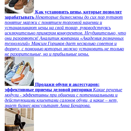
Как установить цены, которые позволят
зарабатывать
Некоторые бизнесмены до сих пор путают
понятие маржи с понятием торговой наценки и
устанавливают цены на свой товар, руководствуясь
исключительно примером конкурентов. Неудивительно, что
они разоряются! Аналитик компании «Академия розничных
технологий» Максим Горшков дает несколько советов и
формул, с помощью которых можно установить не только
не разорительные, но и прибыльные цены.
Продажи обуви и аксессуаров:
эффективные приемы деловой риторики
Какие речевые
модули - эффективны при общении с потенциальными и
действующими клиентами салонов обуви, а какие – нет,
знает бизнес-консультант Анна Бочарова.