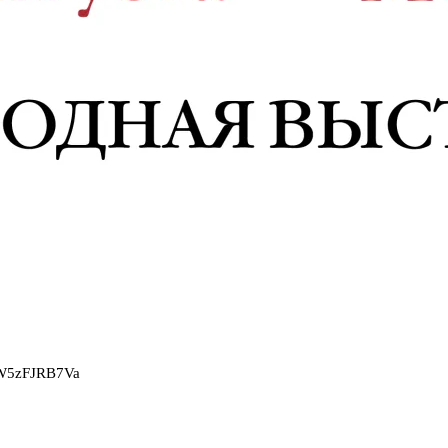
2W5zFJRB7Va