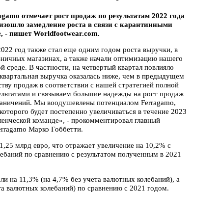
gamo отмечает рост продаж по результатам 2022 года
оизошло замедление роста в связи с карантинными
, - пишет Worldfootwear.com.
022 год также стал еще одним годом роста выручки, в
ничных магазинах, а также начали оптимизацию нашего
й среде. В частности, на четвертый квартал повлияло
 квартальная выручка оказалась ниже, чем в предыдущем
тву продаж в соответствии с нашей стратегией полной
льтатами и связываем большие надежды на рост продаж
граничений. Мы воодушевлены потенциалом Ferragamo,
которого будет постепенно увеличиваться в течение 2023
ленческой команде», - прокомментировал главный
erragamo Марко Гоббетти.
1,25 млрд евро, что отражает увеличение на 10,2% с
лебаний по сравнению с результатом полученным в 2021
и на 11,3% (на 4,7% без учета валютных колебаний), а
та валютных колебаний) по сравнению с 2021 годом.