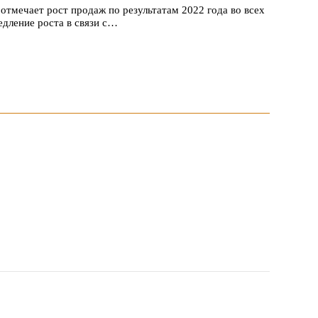
 отмечает рост продаж по результатам 2022 года во всех
едление роста в связи с…
 1047 заявок
 пройдет в российской столице с 26 сентября по 1