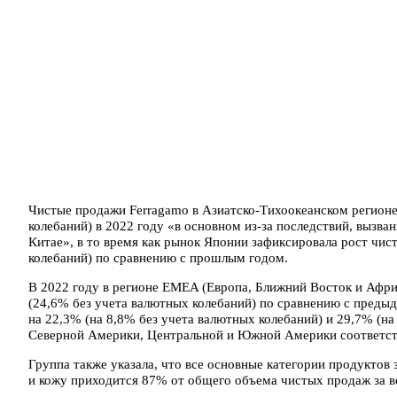
Чистые продажи Ferragamo в Азиатско-Тихоокеанском регионе
колебаний) в 2022 году «в основном из-за последствий, вызва
Китае», в то время как рынок Японии зафиксировала рост чис
колебаний) по сравнению с прошлым годом.
В 2022 году в регионе EMEA (Европа, Ближний Восток и Афри
(24,6% без учета валютных колебаний) по сравнению с пред
на 22,3% (на 8,8% без учета валютных колебаний) и 29,7% (на
Северной Америки, Центральной и Южной Америки соответств
Группа также указала, что все основные категории продуктов 
и кожу приходится 87% от общего объема чистых продаж за ве