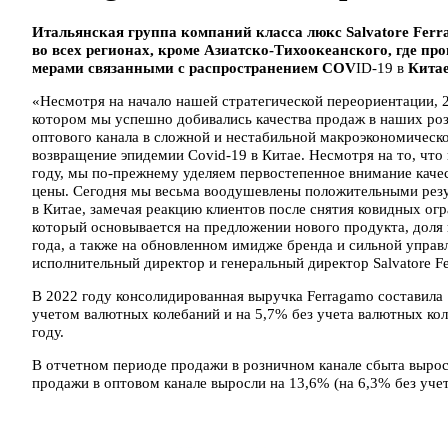
Итальянская группа компаний класса люкс Salvatore Ferra
во всех регионах, кроме Азиатско-Тихоокеанского, где пр
мерами связанными с распространением COV
ID-19 в
Китае
«Несмотря на начало нашей стратегической переориентации, 2
котором мы успешно добивались качества продаж в наших роз
оптового канала в сложной и нестабильной макроэкономическо
возвращение эпидемии Covid-19 в Китае. Несмотря на то, что
году, мы по-прежнему уделяем первостепенное внимание качес
цены. Сегодня мы весьма воодушевлены положительными резу
в Китае, замечая реакцию клиентов после снятия ковидных о
который основывается на предложении нового продукта, доля 
года, а также на обновленном имидже бренда и сильной управ
исполнительный директор и генеральный директор Salvatore F
В 2022 году консолидированная выручка Ferragamo составила 
учетом валютных колебаний и на 5,7% без учета валютных ко
году.
В отчетном периоде продажи в розничном канале сбыта выросл
продажи в оптовом канале выросли на 13,6% (на 6,3% без уче