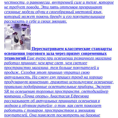
честности, о равновесии, внутренней силе и тепле, которое
не требует повода. Эти пять оттенков превращают
сезонные модели обуви в своеобразный цветовой язык,
который может помочь бренду и его покупательницам
рассказать о себе и своих эмоциях.
Пересматриваем классические стандарты
освещения торгового зала через призму современных
технологий
Еще вчера при освещении розничного магазина
работал принцип: чем ярче свет, чем светлее
пространство магазина, тем больше покупателей и
продаж. Сегодня этот принцип утратил свою
актуальность. На смену ему пришел тренд на хорошо
продуманную концепцию, грамотно используемое освещение,
правильно подобранные осветительные приборы. Эксперт
SR по освещению торговых пространств, светодизайнер
компании «Точка опоры» Анастасия Ефремова
рассказывает об актуальных принципах освещения в
модном и обувном ритейле, о том, как свет помогает
работать с товаром, пространством и эмоциями
покупателей. Она поможет посмотреть на базовые