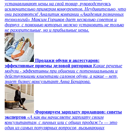
устанавливают цены на свой товар, руководствуясь
исключительно примером конкурентов. Неудивительно, что
они разоряются! Аналитик компании «Академия розничных
технологий» Максим Горшков дает несколько советов и
формул, с помощью которых можно установить не только
не разорительные, но и прибыльные цены.
Продажи обуви и аксессуаров:
эффективные приемы деловой риторики
Какие речевые
модули - эффективны при общении с потенциальными и
действующими клиентами салонов обуви, а какие – нет,
знает бизнес-консультант Анна Бочарова.
Формируем зарплату продавцов: советы
экспертов
«А как вы начисляете зарплату своим
консультантам, с личных или с общих продаж?» — это
один из самых популярных вопросов, вызывающих