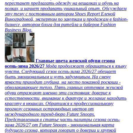
перестанет предлагать одежду на вешалках и обувь на
полках, и начнет продавать уникальный опыт. Обсуждаем
эту тему с постоянным автором Shoes Report Еленой
Виноградовой, экспертом по закупкам и продажам в fashion-
бизнесе, автором блога для ритейла и байеров Fashion
Business Blog.
Главные цвета женской обуви сезона
осень-зима 2026/27
Мода продолжает обращаться к языку
чувств. Следующий сезон осень-зима 2026/27 обещает
быть эмоциональным и чуть задумчивым. На смену
яркости приходит глубина, на место показной роскоши -
обволакивающее тепло. Пять главных оттенков женской
обуви отражают именно эти состояния: доверие к
естественности, внимание к фактуре и желание находить
красоту в нюансах. Обратимся к профессиональному
прогнозу сезонных остромодных цветов от
международного тренд-бюро Future Snoops.
Представленная в статье часть палитры сезона осень-
зима 2026/27 от Future Snoops - эмоциональная карта
будущего сезона, которая говорит о доверии и хрупкой