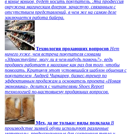
в конце концов, будет носить покупатель. Эта профессия
окружена магическим флером, зачастую, связанным с
отсутствием представлений, в чем же на самом деле
заключается работа байера.
Технология продающих вопросов
Нет
ничего хуже, чем встреча покупателя словами
«Здравствуйте, могу ли я чем-нибудь помочь?», ведь
продавец работает в магазине как раз для того, чтобы
помогать. Критикуя этот устоявшийся шаблон общения с
покупателем, Андрей Чиркарев, бизнес-тренер по
эффективным продажам и основатель проекта «Новая
экономика», делится с читателями Shoes Report
технологией по-настоящему продающих вопросов.
Мех, да не только: виды подклада
В
производстве зимней обуви используют различные
материалы, предназначенные для сохранения тепла и