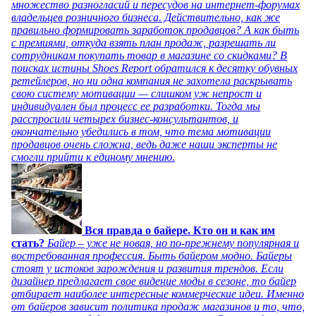
множество разногласий и пересудов на интернет-форумах
владельцев розничного бизнеса. Действительно, как же
правильно формировать заработок продавцов? А как быть
с премиями, откуда взять план продаж, разрешать ли
сотрудникам покупать товар в магазине со скидками? В
поисках истины Shoes Report обратился к десятку обувных
ретейлеров, но ни одна компания не захотела раскрывать
свою систему мотивации — слишком уж непрост и
индивидуален был процесс ее разработки. Тогда мы
расспросили четырех бизнес-консультантов, и
окончательно убедились в том, что тема мотивации
продавцов очень сложна, ведь даже наши эксперты не
смогли прийти к единому мнению.
Вся правда о байере. Кто он и как им
стать?
Байер – уже не новая, но по-прежнему популярная и
востребованная профессия. Быть байером модно. Байеры
стоят у истоков зарождения и развития трендов. Если
дизайнер предлагает свое видение моды в сезоне, то байер
отбирает наиболее интересные коммерческие идеи. Именно
от байеров зависит политика продаж магазинов и то, что,