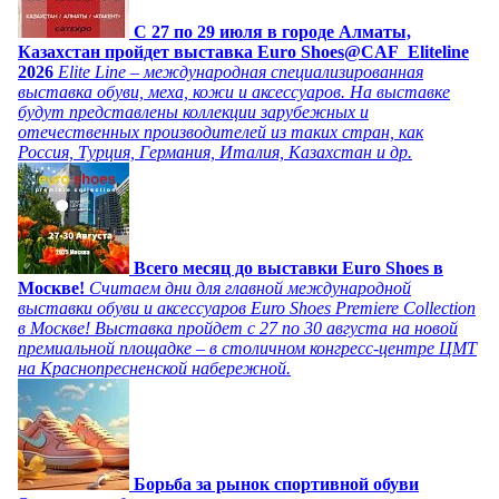
C 27 по 29 июля в городе Алматы,
Казахстан пройдет выставка Euro Shoes@CAF_Eliteline
2026
Elite Line – международная специализированная
выставка обуви, меха, кожи и аксессуаров. На выставке
будут представлены коллекции зарубежных и
отечественных производителей из таких стран, как
Россия, Турция, Германия, Италия, Казахстан и др.
Всего месяц до выставки Euro Shoes в
Москве!
Считаем дни для главной международной
выставки обуви и аксессуаров Euro Shoes Premiere Collection
в Москве! Выставка пройдет с 27 по 30 августа на новой
премиальной площадке – в столичном конгресс-центре ЦМТ
на Краснопресненской набережной.
Борьба за рынок спортивной обуви