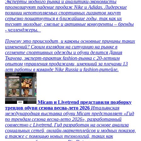
Эксперты модного рынка и аналитики-экономисты
прогнозируют падение продаж Nike и Adidas. Лидерские
позиции непотопляемых спортивных гигантов могут
серьезно пошатнуться в ближайшие годы, так как их
теснят молодые, смелые и активные конкуренты – бренды
- челленджеры.
Почему это происходит, и каковы основные причины таких
изменений? Своим взглядом на ситуацию на рынке в
сегменте спортивных одежды и обуви делится Дания
Ткачева, эксперт-практик fashion-рынка с 20-летним
опытом управления продажами, имеющий за плечами 13
лет работы в команде Nike Russia и fashion-ритейле.
Micam и Livetrend представили подборку
трендов обуви сезона весна-лето 2026
Итальянская
международная выставка обуви Micam представляет «Гид
по трендам сезона весна-лето 2026», разработанный
совместно с Livetrend. Гид разработан на основе анализа
социальных сетей, онлайн-маркетплейсов и модных показов,
а также с помощью новых технологий, таких как