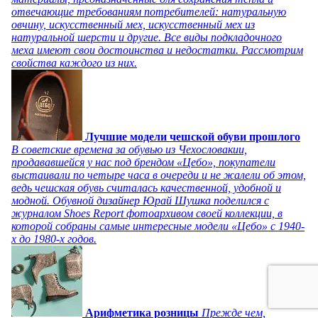
отвечающие требованиям потребителей: натуральную
овчину, искусственный мех, искусственный мех из
натуральной шерсти и другие. Все виды подкладочного
меха имеют свои достоинства и недостатки. Рассмотрим
свойства каждого из них.
Лучшие модели чешской обуви прошлого
В советские времена за обувью из Чехословакии,
продававшейся у нас под брендом «Цебо», покупатели
выстаивали по четыре часа в очереди и не жалели об этом,
ведь чешская обувь считалась качественной, удобной и
модной. Обувной дизайнер Юрай Шушка поделился с
журналом Shoes Report фотоархивом своей коллекции, в
которой собраны самые интересные модели «Цебо» с 1940-
х до 1980-х годов.
Арифметика розницы
Прежде чем,