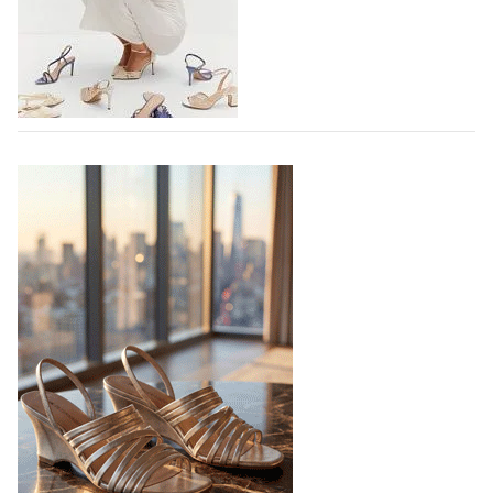
элементами ортопедии от белорусского
производителя (РУП «Белорусский протезно-
ортопедический восстановительный…
04.08.2026
418
TAMARIS SS27: 60 ЛЕТ УВЕРЕННОСТИ В
КАЖДОМ ШАГЕ
В 2027 году бренд TAMARIS отмечает 60-летний
юбилей. Шесть десятилетий доверия миллионов
покупателей, постоянного развития и понимания,
какой будет современная женщина завтра.
Юбилейная коллекция Весна–Лето 2027 открывает
не просто новый сезон, а…
04.08.2026
515