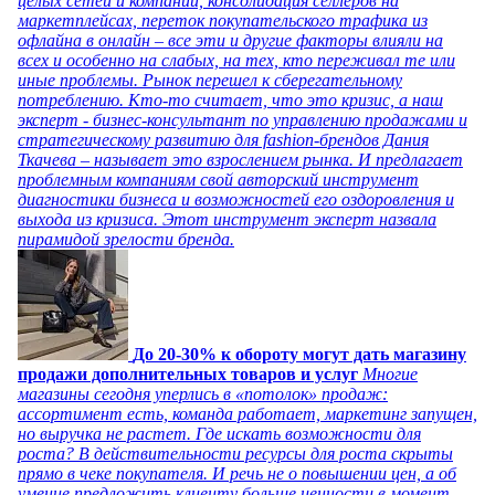
целых сетей и компаний, консолидация селлеров на
маркетплейсах, переток покупательского трафика из
офлайна в онлайн – все эти и другие факторы влияли на
всех и особенно на слабых, на тех, кто переживал те или
иные проблемы. Рынок перешел к сберегательному
потреблению. Кто-то считает, что это кризис, а наш
эксперт - бизнес-консультант по управлению продажами и
стратегическому развитию для fashion-брендов Дания
Ткачева – называет это взрослением рынка. И предлагает
проблемным компаниям свой авторский инструмент
диагностики бизнеса и возможностей его оздоровления и
выхода из кризиса. Этот инструмент эксперт назвала
пирамидой зрелости бренда.
До 20-30% к обороту могут дать магазину
продажи дополнительных товаров и услуг
Многие
магазины сегодня уперлись в «потолок» продаж:
ассортимент есть, команда работает, маркетинг запущен,
но выручка не растет. Где искать возможности для
роста? В действительности ресурсы для роста скрыты
прямо в чеке покупателя. И речь не о повышении цен, а об
умение предложить клиенту больше ценности в момент