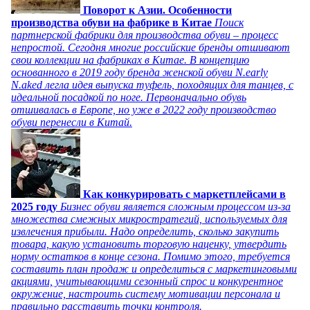
Поворот к Азии. Особенности
производства обуви на фабрике в Китае
Поиск
партнерской фабрики для производства обуви – процесс
непростой. Сегодня многие российские бренды отшивают
свои коллекции на фабриках в Китае. В концепцию
основанного в 2019 году бренда женской обуви N.early
N.aked легла идея выпуска туфель, походящих для танцев, с
идеальной посадкой по ноге. Первоначально обувь
отшивалась в Европе, но уже в 2022 году производство
обуви перенесли в Китай.
Как конкурировать с маркетплейсами в
2025 году
Бизнес обуви является сложным процессом из-за
множества смежных микростратегий, используемых для
извлечения прибыли. Надо определить, сколько закупить
товара, какую установить торговую наценку, утвердить
норму остатков в конце сезона. Помимо этого, требуется
составить план продаж и определиться с маркетинговыми
акциями, учитывающими сезонный спрос и конкурентное
окружение, настроить систему мотивации персонала и
правильно расставить точки контроля.