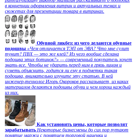
ритейл-дизайну Виктор Малыгин рассказывает о подходах
в концепции оформления витрин и актуальных темах и
сюжетах для презентации товара в витринах.
Обувной ликбез: из чего делаются обувные
подошвы
«Чем отличается ТЭП от ЭВА? Что мне сулит
тунит? ПВХ — это же клей? Из чего вообще сделана
подошва этих ботинок?» — современный покупатель хочет
знать все. Чтобы не ударить перед ним в грязь лицом и
суметь объяснить, годится ли ему в подметки такая
подошва, внимательно изучите эту статью. В ней
инженер-технолог Игорь Окороков рассказывает, из каких
материалов делаются подошвы обуви и чем хорош каждый
из них.
Как установить цены, которые позволят
зарабатывать
Некоторые бизнесмены до сих пор путают
понятие маржи с понятием торговой наценки и