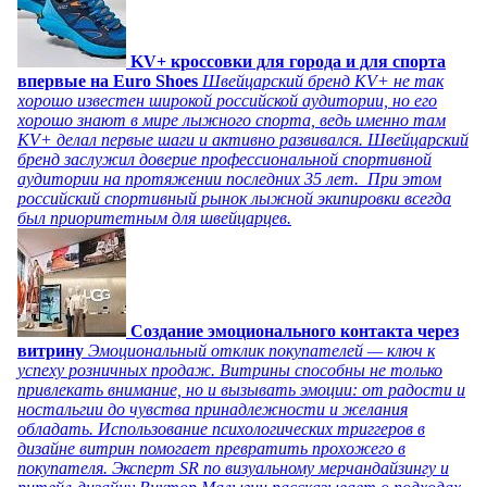
KV+ кроссовки для города и для спорта
впервые на Euro Shoes
Швейцарский бренд KV+ не так
хорошо известен широкой российской аудитории, но его
хорошо знают в мире лыжного спорта, ведь именно там
KV+ делал первые шаги и активно развивался. Швейцарский
бренд заслужил доверие профессиональной спортивной
аудитории на протяжении последних 35 лет. При этом
российский спортивный рынок лыжной экипировки всегда
был приоритетным для швейцарцев.
Создание эмоционального контакта через
витрину
Эмоциональный отклик покупателей — ключ к
успеху розничных продаж. Витрины способны не только
привлекать внимание, но и вызывать эмоции: от радости и
ностальгии до чувства принадлежности и желания
обладать. Использование психологических триггеров в
дизайне витрин помогает превратить прохожего в
покупателя. Эксперт SR по визуальному мерчандайзингу и