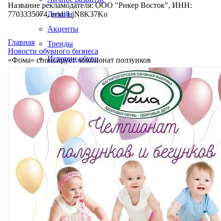
Название рекламодателя: ООО "Рикер Восток", ИНН:
7703335074, erid: LjN8K37Ko
Дизайн
Акценты
Главная
Тренды
Новости обувного бизнеса
Истории обуви
«Фома» спонсирует чемпионат ползунков
Производство