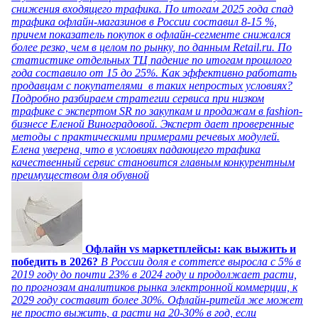
снижения входящего трафика. По итогам 2025 года спад
трафика офлайн-магазинов в России составил 8-15 %,
причем показатель покупок в офлайн-сегменте снижался
более резко, чем в целом по рынку, по данным Retail.ru. По
статистике отдельных ТЦ падение по итогам прошлого
года составило от 15 до 25%. Как эффективно работать
продавцам с покупателями в таких непростых условиях?
Подробно разбираем стратегии сервиса при низком
трафике с экспертом SR по закупкам и продажам в fashion-
бизнесе Еленой Виноградовой. Эксперт дает проверенные
методы с практическими примерами речевых модулей.
Елена уверена, что в условиях падающего трафика
качественный сервис становится главным конкурентным
преимуществом для обувной
Офлайн vs маркетплейсы: как выжить и
победить в 2026?
В России доля e commerce выросла с 5% в
2019 году до почти 23% в 2024 году и продолжает расти,
по прогнозам аналитиков рынка электронной коммерции, к
2029 году составит более 30%. Офлайн-ритейл же может
не просто выжить, а расти на 20-30% в год, если