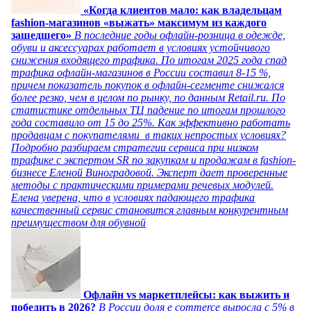
«Когда клиентов мало: как владельцам
fashion-магазинов «выжать» максимум из каждого
зашедшего»
В последние годы офлайн-розница в одежде,
обуви и аксессуарах работает в условиях устойчивого
снижения входящего трафика. По итогам 2025 года спад
трафика офлайн-магазинов в России составил 8-15 %,
причем показатель покупок в офлайн-сегменте снижался
более резко, чем в целом по рынку, по данным Retail.ru. По
статистике отдельных ТЦ падение по итогам прошлого
года составило от 15 до 25%. Как эффективно работать
продавцам с покупателями в таких непростых условиях?
Подробно разбираем стратегии сервиса при низком
трафике с экспертом SR по закупкам и продажам в fashion-
бизнесе Еленой Виноградовой. Эксперт дает проверенные
методы с практическими примерами речевых модулей.
Елена уверена, что в условиях падающего трафика
качественный сервис становится главным конкурентным
преимуществом для обувной
Офлайн vs маркетплейсы: как выжить и
победить в 2026?
В России доля e commerce выросла с 5% в