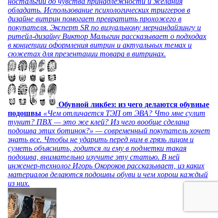
ностальгии до чувства принадлежности и желания
обладать. Использование психологических триггеров в
дизайне витрин помогает превратить прохожего в
покупателя. Эксперт SR по визуальному мерчандайзингу и
ритейл-дизайну Виктор Малыгин рассказывает о подходах
в концепции оформления витрин и актуальных темах и
сюжетах для презентации товара в витринах.
Обувной ликбез: из чего делаются обувные
подошвы
«Чем отличается ТЭП от ЭВА? Что мне сулит
тунит? ПВХ — это же клей? Из чего вообще сделана
подошва этих ботинок?» — современный покупатель хочет
знать все. Чтобы не ударить перед ним в грязь лицом и
суметь объяснить, годится ли ему в подметки такая
подошва, внимательно изучите эту статью. В ней
инженер-технолог Игорь Окороков рассказывает, из каких
материалов делаются подошвы обуви и чем хорош каждый
из них.