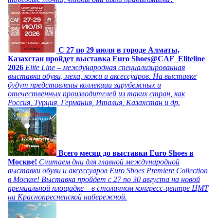
C 27 по 29 июля в городе Алматы,
Казахстан пройдет выставка Euro Shoes@CAF_Eliteline
2026
Elite Line – международная специализированная
выставка обуви, меха, кожи и аксессуаров. На выставке
будут представлены коллекции зарубежных и
отечественных производителей из таких стран, как
Россия, Турция, Германия, Италия, Казахстан и др.
Всего месяц до выставки Euro Shoes в
Москве!
Считаем дни для главной международной
выставки обуви и аксессуаров Euro Shoes Premiere Collection
в Москве! Выставка пройдет с 27 по 30 августа на новой
премиальной площадке – в столичном конгресс-центре ЦМТ
на Краснопресненской набережной.