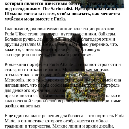
который является известным блогером, работающим
под псевдонимом The Sartorialist. Идея фотовыставки
Шумана состояла в том, чтобы показать, как меняется
мужская мода вместе с Furla.
Главными вдохновителями линии коллекции рюкзаков
Furla Ulisse стали авиаторы, путешественники, байкеры.
Большие ручки, лаконичный дизайн – благодаря этим и
другим деталям Ulisse выглядит настолько уверенно, что,
кажется, с ним можно отправиться в настоящую
экспедицию по неизведанным территориям.
Коллекция портфелей Furla Atlante – это оплот строгости и
стиля, но с нотками иронии. Металлическая застежка
отсылает нас к легендарной женской сумке-иконе
Metropolis, но в то же время своей правильной формой она
напоминает, что перед собой мы видим строгий портфель
для делового мужчины. Atlante – это сочетание
практичности с фантазией: портфель доступен не только в
классической черно-белой версии, но и украшен принтами
разных животных.
Еще один вариант решения для бизнеса – это портфель Furla
Marte, в стилистике которого отображается симбиоз
традиции и творчества. Мягкие линии и яркий дизайн,