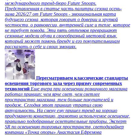
международного тренд-бюро Future Snoops.
Представленная в статье часть палитры сезона осень-
зима 2026/27 от Future Snoops - эмоциональная карта
будущего сезона, которая говорит о доверии и хрупкой
честности, о равновесии, внутренней силе и тепле, которое
не требует повода. Эти пять оттенков превращают
сезонные модели обуви в своеобразный цветовой язык,
который может помочь бренду и его покупательницам
рассказать о себе и своих эмоциях.
Пересматриваем классические стандарты
освещения торгового зала через призму современных
технологий
Еще вчера при освещении розничного магазина
работал принцип: чем ярче свет, чем светлее
пространство магазина, тем больше покупателей и
продаж. Сегодня этот принцип утратил свою
актуальность. На смену ему пришел тренд на хорошо
продуманную концепцию, грамотно используемое освещение,
правильно подобранные осветительные приборы. Эксперт
SR по освещению торговых пространств, светодизайнер
компании «Точка опоры» Анастасия Ефремова