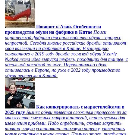
Поворот к Азии. Особенности
производства обуви на фабрике в Китае
Поиск
партнерской фабрики для производства обуви – процесс
непростой. Сегодня многие российские бренды отшивают
свои коллекции на фабриках в Китае. В концепцию
основанного в 2019 году бренда женской обуви N.early
N.aked легла идея выпуска туфель, походящих для танцев, с
идеальной посадкой по ноге. Первоначально обувь
отшивалась в Европе, но уже в 2022 году производство
обуви перенесли в Китай.
Как конкурировать с маркетплейсами в
2025 году
Бизнес обуви является сложным процессом из-за
множества смежных микростратегий, используемых для
извлечения прибыли. Надо определить, сколько закупить
товара, какую установить торговую наценку, утвердить
норму остатков в конце сезона. Помимо этого, требуется