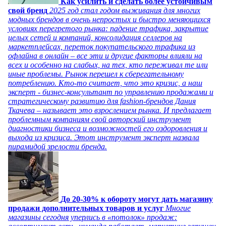
Как усилить и сделать более устойчивым
свой бренд
2025 год стал годом выживания для многих
модных брендов в очень непростых и быстро меняющихся
условиях перегретого рынка: падение трафика, закрытие
целых сетей и компаний, консолидация селлеров на
маркетплейсах, переток покупательского трафика из
офлайна в онлайн – все эти и другие факторы влияли на
всех и особенно на слабых, на тех, кто переживал те или
иные проблемы. Рынок перешел к сберегательному
потреблению. Кто-то считает, что это кризис, а наш
эксперт - бизнес-консультант по управлению продажами и
стратегическому развитию для fashion-брендов Дания
Ткачева – называет это взрослением рынка. И предлагает
проблемным компаниям свой авторский инструмент
диагностики бизнеса и возможностей его оздоровления и
выхода из кризиса. Этот инструмент эксперт назвала
пирамидой зрелости бренда.
До 20-30% к обороту могут дать магазину
продажи дополнительных товаров и услуг
Многие
магазины сегодня уперлись в «потолок» продаж: