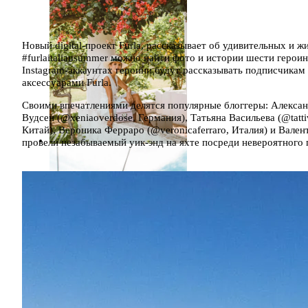
Новый digital-проект Furla, рассказывает об удивительных и 
#furlaitaliansummer можно найти фото и истории шести героинь
Instagram-аккаунтах героини будут рассказывать подписчикам 
аксессуарами Furla.
Своими впечатлениями делятся популярные блоггеры: Алексан
Вудсен (@xeniaoverdose, Германия), Татьяна Васильева (@tatt
Китай), Вероника Ферраро (@veronicaferraro, Италия) и Вален
провели незабываемый уик-энд на яхте посреди невероятного 