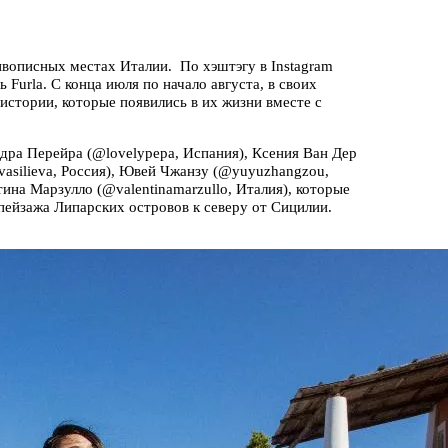
живописных местах Италии. По хэштэгу в Instagram
 Furla. С конца июля по начало августа, в своих
истории, которые появились в их жизни вместе с
дра Перейра (@lovelypepa, Испания), Ксения Ван Дер
ivasilieva, Россия), Ювей Чжанзу (@yuyuzhangzou,
тина Марзулло (@valentinamarzullo, Италия), которые
пейзажа Липарских островов к северу от Сицилии.