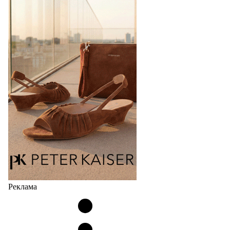
Bubble
Популярный силуэт бренда,1999 года выпуска,
соответствует сегодняшнему тренду на
сникерины (гибридный вариант балеток и
кроссовок обтекаемой формы и с тонкой подошвой).
Но в модели Miu Miu Bubble присутствует еще и…
05.08.2026
2118
Реклама