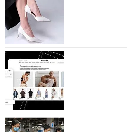
На участие в седьмой Московской неделе моды,
которая пройдет в российской столице с 26 сентября
по 1 октября, уже подано 1047 заявок. Примерно
половину из них (494) прислали дизайнеры,
коллекции которых не были представлены в…
07.08.2026
370
BALLINA представит свои новинки на Euro
Shoes
Компания BALLINA Guangzhou Lihuang Footwear
Co., Ltd., основанная в 2011 году и расположенная в
Гуанчжоу, столице моды Китая, является
профессиональной обувной компанией,
объединяющей разработку, производство и…
07.08.2026
284
На платформе Lamoda - новый раздел и
условия продвижения локальных