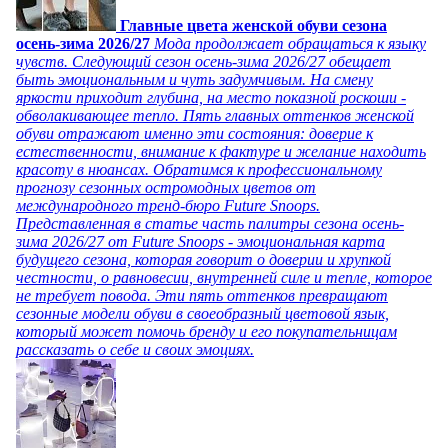
Главные цвета женской обуви сезона
осень-зима 2026/27
Мода продолжает обращаться к языку
чувств. Следующий сезон осень-зима 2026/27 обещает
быть эмоциональным и чуть задумчивым. На смену
яркости приходит глубина, на место показной роскоши -
обволакивающее тепло. Пять главных оттенков женской
обуви отражают именно эти состояния: доверие к
естественности, внимание к фактуре и желание находить
красоту в нюансах. Обратимся к профессиональному
прогнозу сезонных остромодных цветов от
международного тренд-бюро Future Snoops.
Представленная в статье часть палитры сезона осень-
зима 2026/27 от Future Snoops - эмоциональная карта
будущего сезона, которая говорит о доверии и хрупкой
честности, о равновесии, внутренней силе и тепле, которое
не требует повода. Эти пять оттенков превращают
сезонные модели обуви в своеобразный цветовой язык,
который может помочь бренду и его покупательницам
рассказать о себе и своих эмоциях.