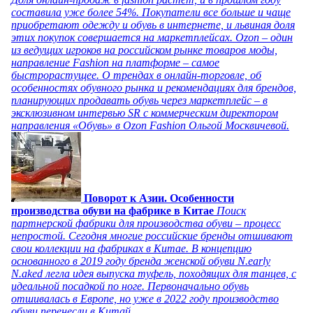
составила уже более 54%. Покупатели все больше и чаще
приобретают одежду и обувь в интернете, и львиная доля
этих покупок совершается на маркетплейсах. Ozon – один
из ведущих игроков на российском рынке товаров моды,
направление Fashion на платформе – самое
быстрорастущее. О трендах в онлайн-торговле, об
особенностях обувного рынка и рекомендациях для брендов,
планирующих продавать обувь через маркетплейс – в
эксклюзивном интервью SR с коммерческим директором
направления «Обувь» в Ozon Fashion Ольгой Москвичевой.
Поворот к Азии. Особенности
производства обуви на фабрике в Китае
Поиск
партнерской фабрики для производства обуви – процесс
непростой. Сегодня многие российские бренды отшивают
свои коллекции на фабриках в Китае. В концепцию
основанного в 2019 году бренда женской обуви N.early
N.aked легла идея выпуска туфель, походящих для танцев, с
идеальной посадкой по ноге. Первоначально обувь
отшивалась в Европе, но уже в 2022 году производство
обуви перенесли в Китай.