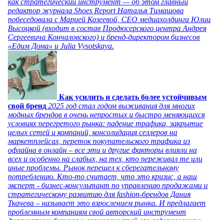
как стратегический инструмент — об этом главный
редактор журнала Shoes Report Наталья Тимашова
побеседовала с Марией Козеевой, СЕО медиахолдинга Юлии
Высоцкой (входит в состав Продюсерского центра Андрея
Сергеевича Кончаловского) и бренд-директором бизнесов
«Едим Дома» и Julia Vysotskaya.
Как усилить и сделать более устойчивым
свой бренд
2025 год стал годом выживания для многих
модных брендов в очень непростых и быстро меняющихся
условиях перегретого рынка: падение трафика, закрытие
целых сетей и компаний, консолидация селлеров на
маркетплейсах, переток покупательского трафика из
офлайна в онлайн – все эти и другие факторы влияли на
всех и особенно на слабых, на тех, кто переживал те или
иные проблемы. Рынок перешел к сберегательному
потреблению. Кто-то считает, что это кризис, а наш
эксперт - бизнес-консультант по управлению продажами и
стратегическому развитию для fashion-брендов Дания
Ткачева – называет это взрослением рынка. И предлагает
проблемным компаниям свой авторский инструмент