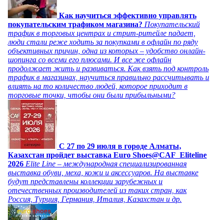
Как научиться эффективно управлять
покупательским трафиком магазина?
Покупательский
трафик в торговых центрах и стрит-ритейле падает,
люди стали реже ходить за покупками в офлайн по ряду
объективных причин, одна из которых – удобство онлайн-
шопинга со всеми его плюсами. И все же офлайн
продолжает жить и развиваться. Как взять под контроль
трафик в магазинах, научиться правильно рассчитывать и
влиять на то количество людей, которое приходит в
торговые точки, чтобы они были прибыльными?
C 27 по 29 июля в городе Алматы,
Казахстан пройдет выставка Euro Shoes@CAF_Eliteline
2026
Elite Line – международная специализированная
выставка обуви, меха, кожи и аксессуаров. На выставке
будут представлены коллекции зарубежных и
отечественных производителей из таких стран, как
Россия, Турция, Германия, Италия, Казахстан и др.