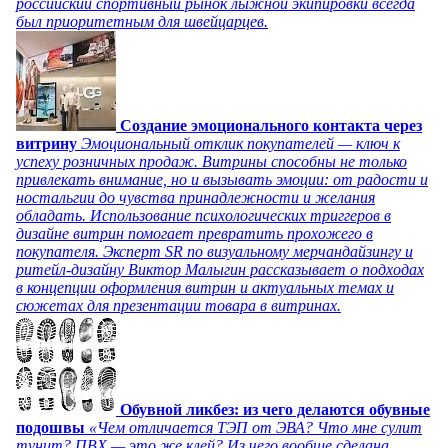
российский спортивный рынок лыжной экипировки всегда
был приоритетным для швейцарцев.
Создание эмоционального контакта через
витрину
Эмоциональный отклик покупателей — ключ к
успеху розничных продаж. Витрины способны не только
привлекать внимание, но и вызывать эмоции: от радости и
ностальгии до чувства принадлежности и желания
обладать. Использование психологических триггеров в
дизайне витрин помогает превратить прохожего в
покупателя. Эксперт SR по визуальному мерчандайзингу и
ритейл-дизайну Виктор Малыгин рассказывает о подходах
в концепции оформления витрин и актуальных темах и
сюжетах для презентации товара в витринах.
Обувной ликбез: из чего делаются обувные
подошвы
«Чем отличается ТЭП от ЭВА? Что мне сулит
тунит? ПВХ — это же клей? Из чего вообще сделана