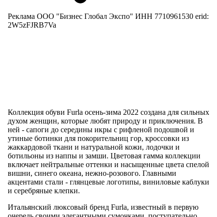
Реклама ООО "Бизнес Глобал Экспо" ИНН 7710961530 erid:
2W5zFJRB7Va
Коллекция обуви Furla осень-зима 2022 создана для сильных
духом женщин, которые любят природу и приключения. В
ней - сапоги до середины икры с рифленой подошвой и
утиные ботинки для покорительниц гор, кроссовки из
жаккардовой ткани и натуральной кожи, лодочки и
ботильоны из наппы и замши. Цветовая гамма коллекции
включает нейтральные оттенки и насыщенные цвета спелой
вишни, синего океана, нежно-розового. Главными
акцентами стали - глянцевые логотипы, виниловые каблуки
и серебряные клепки.
Итальянский люксовый бренд Furla, известный в первую
очередь своими элегантными сумочками, поступательно