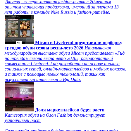
Ткачева, эксперт-практик fashion-рынка с 20-летним
опытом управления продажами, имеющий за плечами 13
лет работы в команде Nike Russia и fashion-ритейле.
Micam и Livetrend представили подборку
трендов обуви сезона весна-лето 2026
Итальянская
международная выставка обуви Micam представляет «Гид
по трендам сезона весна-лето 2026», разработанный
совместно с Livetrend. Гид разработан на основе анализа
социальных сетей, онлайн-маркетплейсов и модных показов,
а также с помощью новых технологий, таких как
искусственный интеллект и Big Data.
Доля маркетплейсов будет расти
Категория обуви на Ozon Fashion демонстрирует
устойчивый рост
Доля онлайн-продаж в fashion растет, и в прошлом году