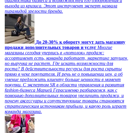
диагностики бизнеса и возможностей его оздоровления и
выхода из кризиса. Этот инструмент эксперт назвала
пирамидой зрелости бренда.
До 20-30% к обороту могут дать магазину
продажи дополнительных товаров и услуг
Многие
магазины сегодня уперлись в «потолок» продаж:
ассортимент есть, команда работает, маркетинг запущен,
но выручка не растет. Где искать возможности для
роста? В действительности ресурсы для роста скрыты
прямо в чеке покупателя. И речь не о повышении цен, а об
умение предложить клиенту больше ценности в момент
покупки. С экспертом SR в области управления и развития
fashion-бизнеса Марией Герасименко разбираемся, как с
помощью дополнительных товаров увеличить продажи, и
почему аксессуары и сопутствующие товары становятся
стратегическим источником прибыли, и какую роль играет
команда магазина.