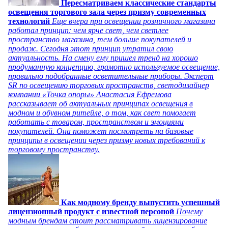
Пересматриваем классические стандарты
освещения торгового зала через призму современных
технологий
Еще вчера при освещении розничного магазина
работал принцип: чем ярче свет, чем светлее
пространство магазина, тем больше покупателей и
продаж. Сегодня этот принцип утратил свою
актуальность. На смену ему пришел тренд на хорошо
продуманную концепцию, грамотно используемое освещение,
правильно подобранные осветительные приборы. Эксперт
SR по освещению торговых пространств, светодизайнер
компании «Точка опоры» Анастасия Ефремова
рассказывает об актуальных принципах освещения в
модном и обувном ритейле, о том, как свет помогает
работать с товаром, пространством и эмоциями
покупателей. Она поможет посмотреть на базовые
принципы в освещении через призму новых требований к
торговому пространству.
Как модному бренду выпустить успешный
лицензионный продукт с известной персоной
Почему
модным брендам стоит рассматривать лицензирование