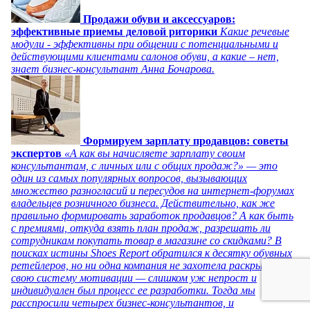
Продажи обуви и аксессуаров:
эффективные приемы деловой риторики
Какие речевые
модули - эффективны при общении с потенциальными и
действующими клиентами салонов обуви, а какие – нет,
знает бизнес-консультант Анна Бочарова.
Формируем зарплату продавцов: советы
экспертов
«А как вы начисляете зарплату своим
консультантам, с личных или с общих продаж?» — это
один из самых популярных вопросов, вызывающих
множество разногласий и пересудов на интернет-форумах
владельцев розничного бизнеса. Действительно, как же
правильно формировать заработок продавцов? А как быть
с премиями, откуда взять план продаж, разрешать ли
сотрудникам покупать товар в магазине со скидками? В
поисках истины Shoes Report обратился к десятку обувных
ретейлеров, но ни одна компания не захотела раскрывать
свою систему мотивации — слишком уж непрост и
индивидуален был процесс ее разработки. Тогда мы
расспросили четырех бизнес-консультантов, и