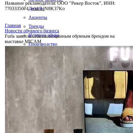
Название рекламодателя: ООО "Рикер Восток", ИНН:
7703335074, erid: LjN8K37Ko
Дизайн
Акценты
Главная
Тренды
Новости обувного бизнеса
Истории обуви
Furla заявила себя полноценным обувным брендом на
выставке MICAM
Производство