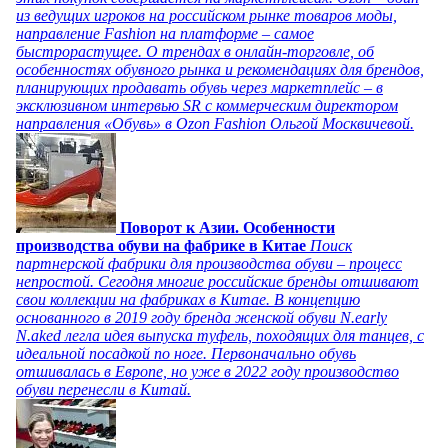
из ведущих игроков на российском рынке товаров моды,
направление Fashion на платформе – самое
быстрорастущее. О трендах в онлайн-торговле, об
особенностях обувного рынка и рекомендациях для брендов,
планирующих продавать обувь через маркетплейс – в
эксклюзивном интервью SR с коммерческим директором
направления «Обувь» в Ozon Fashion Ольгой Москвичевой.
Поворот к Азии. Особенности
производства обуви на фабрике в Китае
Поиск
партнерской фабрики для производства обуви – процесс
непростой. Сегодня многие российские бренды отшивают
свои коллекции на фабриках в Китае. В концепцию
основанного в 2019 году бренда женской обуви N.early
N.aked легла идея выпуска туфель, походящих для танцев, с
идеальной посадкой по ноге. Первоначально обувь
отшивалась в Европе, но уже в 2022 году производство
обуви перенесли в Китай.