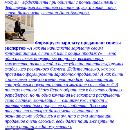
модули - эффективны при общении с потенциальными и
действующими клиентами салонов обуви, а какие – нет,
знает бизнес-консультант Анна Бочарова.
Формируем зарплату продавцов: советы
экспертов
«А как вы начисляете зарплату своим
консультантам, с личных или с общих продаж?» — это
один из самых популярных вопросов, вызывающих
множество разногласий и пересудов на интернет-форумах
владельцев розничного бизнеса. Действительно, как же
правильно формировать заработок продавцов? А как быть
с премиями, откуда взять план продаж, разрешать ли
сотрудникам покупать товар в магазине со скидками? В
поисках истины Shoes Report обратился к десятку обувных
ретейлеров, но ни одна компания не захотела раскрывать
свою систему мотивации — слишком уж непрост и
индивидуален был процесс ее разработки. Тогда мы
расспросили четырех бизнес-консультантов, и
окончательно убедились в том, что тема мотивации
продавцов очень сложна, ведь даже наши эксперты не
смогли прийти к единому мнению.