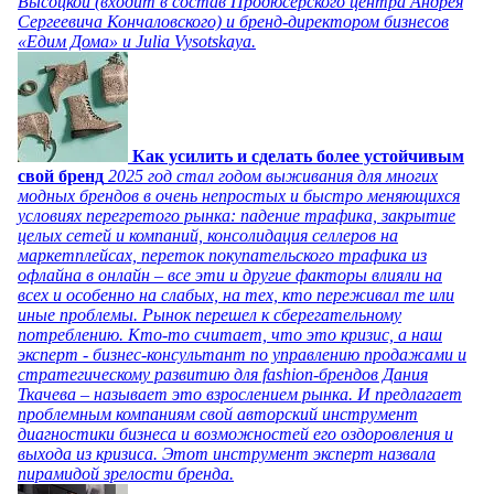
Высоцкой (входит в состав Продюсерского центра Андрея
Сергеевича Кончаловского) и бренд-директором бизнесов
«Едим Дома» и Julia Vysotskaya.
Как усилить и сделать более устойчивым
свой бренд
2025 год стал годом выживания для многих
модных брендов в очень непростых и быстро меняющихся
условиях перегретого рынка: падение трафика, закрытие
целых сетей и компаний, консолидация селлеров на
маркетплейсах, переток покупательского трафика из
офлайна в онлайн – все эти и другие факторы влияли на
всех и особенно на слабых, на тех, кто переживал те или
иные проблемы. Рынок перешел к сберегательному
потреблению. Кто-то считает, что это кризис, а наш
эксперт - бизнес-консультант по управлению продажами и
стратегическому развитию для fashion-брендов Дания
Ткачева – называет это взрослением рынка. И предлагает
проблемным компаниям свой авторский инструмент
диагностики бизнеса и возможностей его оздоровления и
выхода из кризиса. Этот инструмент эксперт назвала
пирамидой зрелости бренда.