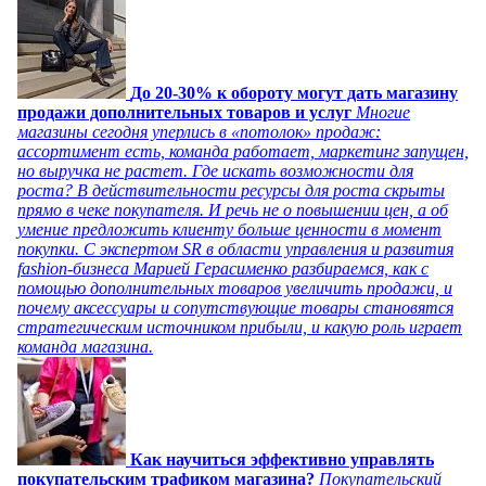
До 20-30% к обороту могут дать магазину
продажи дополнительных товаров и услуг
Многие
магазины сегодня уперлись в «потолок» продаж:
ассортимент есть, команда работает, маркетинг запущен,
но выручка не растет. Где искать возможности для
роста? В действительности ресурсы для роста скрыты
прямо в чеке покупателя. И речь не о повышении цен, а об
умение предложить клиенту больше ценности в момент
покупки. С экспертом SR в области управления и развития
fashion-бизнеса Марией Герасименко разбираемся, как с
помощью дополнительных товаров увеличить продажи, и
почему аксессуары и сопутствующие товары становятся
стратегическим источником прибыли, и какую роль играет
команда магазина.
Как научиться эффективно управлять
покупательским трафиком магазина?
Покупательский