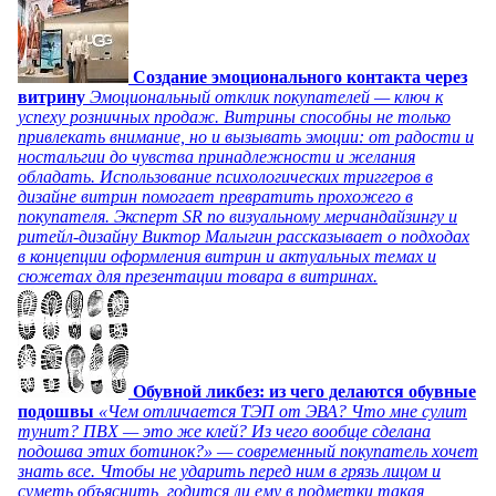
Создание эмоционального контакта через
витрину
Эмоциональный отклик покупателей — ключ к
успеху розничных продаж. Витрины способны не только
привлекать внимание, но и вызывать эмоции: от радости и
ностальгии до чувства принадлежности и желания
обладать. Использование психологических триггеров в
дизайне витрин помогает превратить прохожего в
покупателя. Эксперт SR по визуальному мерчандайзингу и
ритейл-дизайну Виктор Малыгин рассказывает о подходах
в концепции оформления витрин и актуальных темах и
сюжетах для презентации товара в витринах.
Обувной ликбез: из чего делаются обувные
подошвы
«Чем отличается ТЭП от ЭВА? Что мне сулит
тунит? ПВХ — это же клей? Из чего вообще сделана
подошва этих ботинок?» — современный покупатель хочет
знать все. Чтобы не ударить перед ним в грязь лицом и
суметь объяснить, годится ли ему в подметки такая