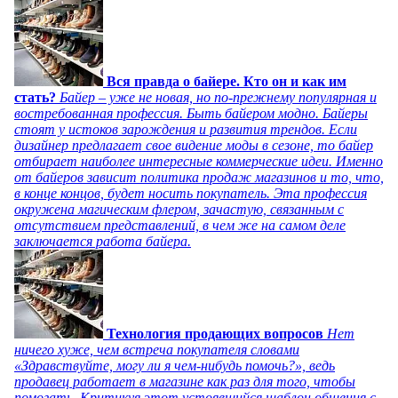
Вся правда о байере. Кто он и как им
стать?
Байер – уже не новая, но по-прежнему популярная и
востребованная профессия. Быть байером модно. Байеры
стоят у истоков зарождения и развития трендов. Если
дизайнер предлагает свое видение моды в сезоне, то байер
отбирает наиболее интересные коммерческие идеи. Именно
от байеров зависит политика продаж магазинов и то, что,
в конце концов, будет носить покупатель. Эта профессия
окружена магическим флером, зачастую, связанным с
отсутствием представлений, в чем же на самом деле
заключается работа байера.
Технология продающих вопросов
Нет
ничего хуже, чем встреча покупателя словами
«Здравствуйте, могу ли я чем-нибудь помочь?», ведь
продавец работает в магазине как раз для того, чтобы
помогать. Критикуя этот устоявшийся шаблон общения с