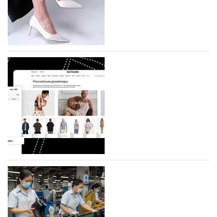
которая пройдет в российской столице с 26 сентября
по 1 октября, уже подано 1047 заявок. Примерно
половину из них (494) прислали дизайнеры,
коллекции которых не были представлены в…
07.08.2026
577
BALLINA представит свои новинки на Euro
Shoes
Компания BALLINA Guangzhou Lihuang Footwear
Co., Ltd., основанная в 2011 году и расположенная в
Гуанчжоу, столице моды Китая, является
профессиональной обувной компанией,
объединяющей разработку, производство и…
07.08.2026
432
На платформе Lamoda - новый раздел и
условия продвижения локальных
дизайнерских марок