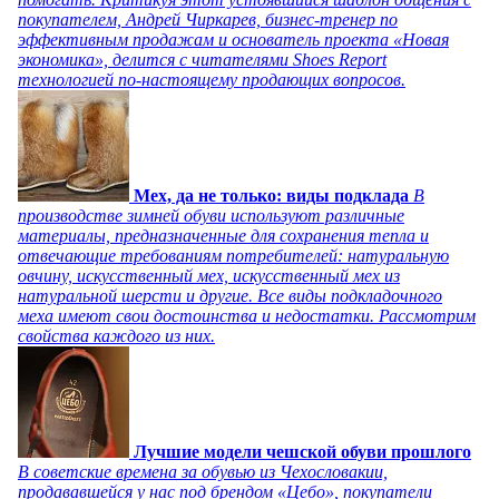
покупателем, Андрей Чиркарев, бизнес-тренер по
эффективным продажам и основатель проекта «Новая
экономика», делится с читателями Shoes Report
технологией по-настоящему продающих вопросов.
Мех, да не только: виды подклада
В
производстве зимней обуви используют различные
материалы, предназначенные для сохранения тепла и
отвечающие требованиям потребителей: натуральную
овчину, искусственный мех, искусственный мех из
натуральной шерсти и другие. Все виды подкладочного
меха имеют свои достоинства и недостатки. Рассмотрим
свойства каждого из них.
Лучшие модели чешской обуви прошлого
В советские времена за обувью из Чехословакии,
продававшейся у нас под брендом «Цебо», покупатели