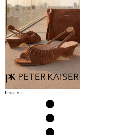
Популярный силуэт бренда,1999 года выпуска,
соответствует сегодняшнему тренду на
сникерины (гибридный вариант балеток и
кроссовок обтекаемой формы и с тонкой подошвой).
Но в модели Miu Miu Bubble присутствует еще и…
05.08.2026
2636
Реклама