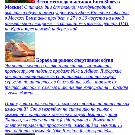
Всего месяц до выставки Euro Shoes в
Москве!
Считаем дни для главной международной
выставки обуви и аксессуаров Euro Shoes Premiere Collection
в Москве! Выставка пройдет с 27 по 30 августа на новой
премиальной площадке – в столичном конгресс-центре ЦМТ
на Краснопресненской набережной.
Борьба за рынок спортивной обуви
Эксперты модного рынка и аналитики-экономисты
прогнозируют падение продаж Nike и Adidas. Лидерские
позиции непотопляемых спортивных гигантов могут
серьезно пошатнуться в ближайшие годы, так как их
теснят молодые, смелые и активные конкуренты – бренды
- челленджеры.
Почему это происходит, и каковы основные причины таких
изменений? Своим взглядом на ситуацию на рынке в
сегменте спортивных одежды и обуви делится Дания
Ткачева, эксперт-практик fashion-рынка с 20-летним
опытом управления продажами, имеющий за плечами 13
лет работы в команде Nike Russia и fashion-ритейле.