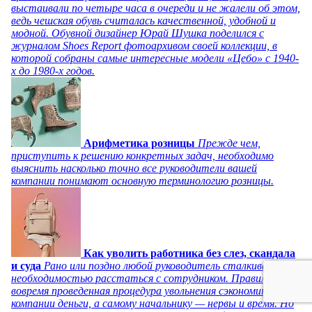
выстаивали по четыре часа в очереди и не жалели об этом,
ведь чешская обувь считалась качественной, удобной и
модной. Обувной дизайнер Юрай Шушка поделился с
журналом Shoes Report фотоархивом своей коллекции, в
которой собраны самые интересные модели «Цебо» с 1940-
х до 1980-х годов.
Арифметика розницы
Прежде чем,
приступить к решению конкретных задач, необходимо
выяснить насколько точно все руководители вашей
компании понимают основную терминологию розницы.
Как уволить работника без слез, скандала
и суда
Рано или поздно любой руководитель сталкивается с
необходимостью расстаться с сотрудником. Правильно и
вовремя проведенная процедура увольнения сэкономит
компании деньги, а самому начальнику — нервы и время. Но