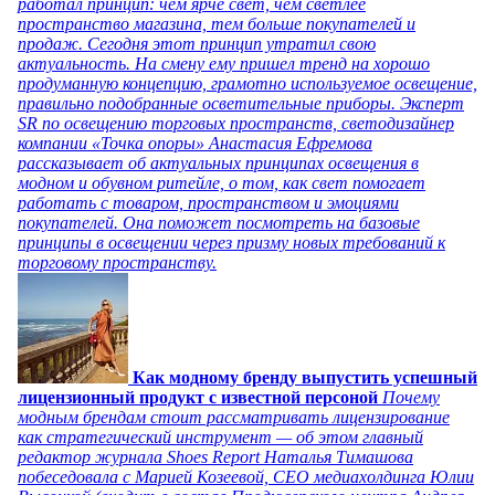
работал принцип: чем ярче свет, чем светлее
пространство магазина, тем больше покупателей и
продаж. Сегодня этот принцип утратил свою
актуальность. На смену ему пришел тренд на хорошо
продуманную концепцию, грамотно используемое освещение,
правильно подобранные осветительные приборы. Эксперт
SR по освещению торговых пространств, светодизайнер
компании «Точка опоры» Анастасия Ефремова
рассказывает об актуальных принципах освещения в
модном и обувном ритейле, о том, как свет помогает
работать с товаром, пространством и эмоциями
покупателей. Она поможет посмотреть на базовые
принципы в освещении через призму новых требований к
торговому пространству.
Как модному бренду выпустить успешный
лицензионный продукт с известной персоной
Почему
модным брендам стоит рассматривать лицензирование
как стратегический инструмент — об этом главный
редактор журнала Shoes Report Наталья Тимашова
побеседовала с Марией Козеевой, СЕО медиахолдинга Юлии