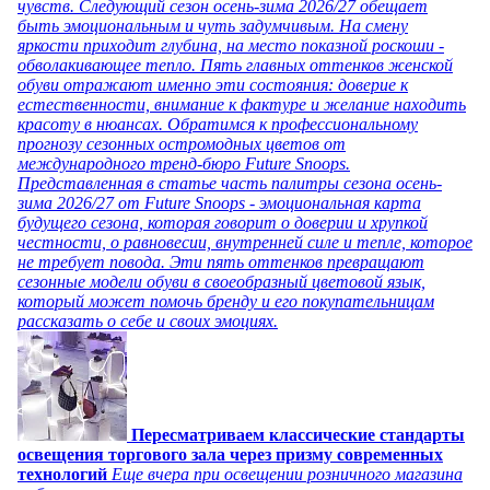
чувств. Следующий сезон осень-зима 2026/27 обещает
быть эмоциональным и чуть задумчивым. На смену
яркости приходит глубина, на место показной роскоши -
обволакивающее тепло. Пять главных оттенков женской
обуви отражают именно эти состояния: доверие к
естественности, внимание к фактуре и желание находить
красоту в нюансах. Обратимся к профессиональному
прогнозу сезонных остромодных цветов от
международного тренд-бюро Future Snoops.
Представленная в статье часть палитры сезона осень-
зима 2026/27 от Future Snoops - эмоциональная карта
будущего сезона, которая говорит о доверии и хрупкой
честности, о равновесии, внутренней силе и тепле, которое
не требует повода. Эти пять оттенков превращают
сезонные модели обуви в своеобразный цветовой язык,
который может помочь бренду и его покупательницам
рассказать о себе и своих эмоциях.
Пересматриваем классические стандарты
освещения торгового зала через призму современных
технологий
Еще вчера при освещении розничного магазина