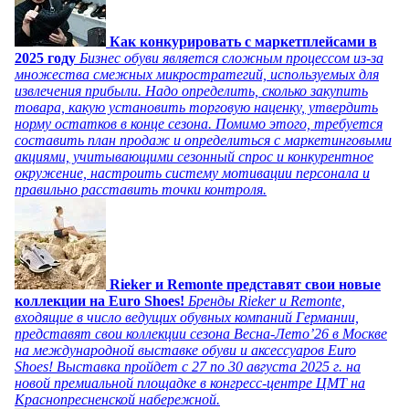
Как конкурировать с маркетплейсами в
2025 году
Бизнес обуви является сложным процессом из-за
множества смежных микростратегий, используемых для
извлечения прибыли. Надо определить, сколько закупить
товара, какую установить торговую наценку, утвердить
норму остатков в конце сезона. Помимо этого, требуется
составить план продаж и определиться с маркетинговыми
акциями, учитывающими сезонный спрос и конкурентное
окружение, настроить систему мотивации персонала и
правильно расставить точки контроля.
Rieker и Remonte представят свои новые
коллекции на Euro Shoes!
Бренды Rieker и Remonte,
входящие в число ведущих обувных компаний Германии,
представят свои коллекции сезона Весна-Лето’26 в Москве
на международной выставке обуви и аксессуаров Euro
Shoes! Выставка пройдет c 27 по 30 августа 2025 г. на
новой премиальной площадке в конгресс-центре ЦМТ на
Краснопресненской набережной.