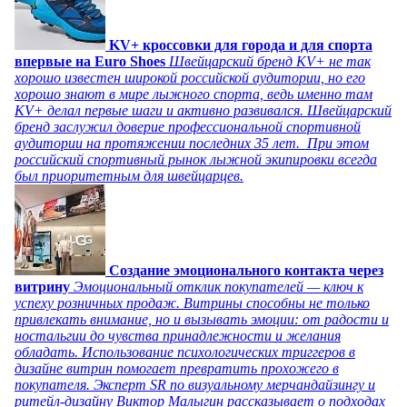
KV+ кроссовки для города и для спорта
впервые на Euro Shoes
Швейцарский бренд KV+ не так
хорошо известен широкой российской аудитории, но его
хорошо знают в мире лыжного спорта, ведь именно там
KV+ делал первые шаги и активно развивался. Швейцарский
бренд заслужил доверие профессиональной спортивной
аудитории на протяжении последних 35 лет. При этом
российский спортивный рынок лыжной экипировки всегда
был приоритетным для швейцарцев.
Создание эмоционального контакта через
витрину
Эмоциональный отклик покупателей — ключ к
успеху розничных продаж. Витрины способны не только
привлекать внимание, но и вызывать эмоции: от радости и
ностальгии до чувства принадлежности и желания
обладать. Использование психологических триггеров в
дизайне витрин помогает превратить прохожего в
покупателя. Эксперт SR по визуальному мерчандайзингу и
ритейл-дизайну Виктор Малыгин рассказывает о подходах