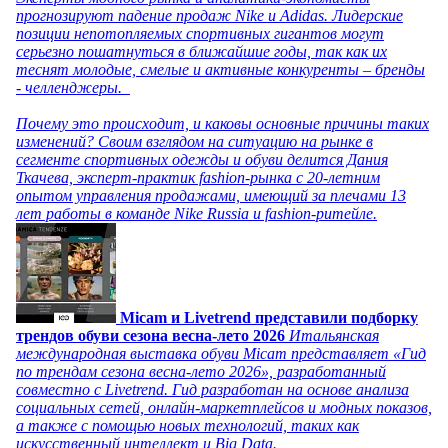
прогнозируют падение продаж Nike и Adidas. Лидерские
позиции непотопляемых спортивных гигантов могут
серьезно пошатнуться в ближайшие годы, так как их
теснят молодые, смелые и активные конкуренты – бренды
- челленджеры.
Почему это происходит, и каковы основные причины таких
изменений? Своим взглядом на ситуацию на рынке в
сегменте спортивных одежды и обуви делится Дания
Ткачева, эксперт-практик fashion-рынка с 20-летним
опытом управления продажами, имеющий за плечами 13
лет работы в команде Nike Russia и fashion-ритейле.
Micam и Livetrend представили подборку
трендов обуви сезона весна-лето 2026
Итальянская
международная выставка обуви Micam представляет «Гид
по трендам сезона весна-лето 2026», разработанный
совместно с Livetrend. Гид разработан на основе анализа
социальных сетей, онлайн-маркетплейсов и модных показов,
а также с помощью новых технологий, таких как
искусственный интеллект и Big Data.