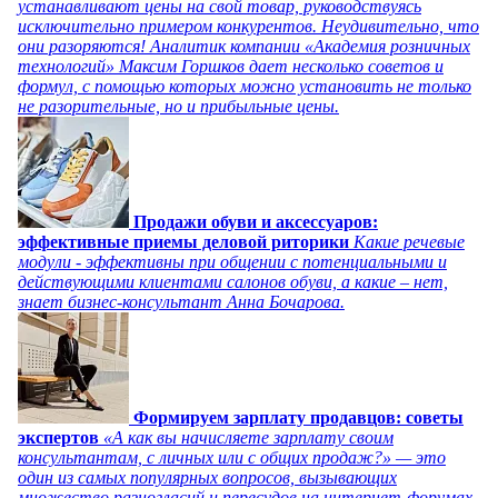
устанавливают цены на свой товар, руководствуясь
исключительно примером конкурентов. Неудивительно, что
они разоряются! Аналитик компании «Академия розничных
технологий» Максим Горшков дает несколько советов и
формул, с помощью которых можно установить не только
не разорительные, но и прибыльные цены.
Продажи обуви и аксессуаров:
эффективные приемы деловой риторики
Какие речевые
модули - эффективны при общении с потенциальными и
действующими клиентами салонов обуви, а какие – нет,
знает бизнес-консультант Анна Бочарова.
Формируем зарплату продавцов: советы
экспертов
«А как вы начисляете зарплату своим
консультантам, с личных или с общих продаж?» — это
один из самых популярных вопросов, вызывающих
множество разногласий и пересудов на интернет-форумах