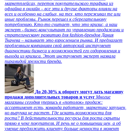
маркетплейсах, переток покупательского трафика из
офлайна в онлайн – все эти и другие факторы влияли на
всех и особенно на слабых, на тех, кто переживал те или
иные проблемы. Рынок перешел к сберегательному
потреблению. Кто-то считает, что это кризис, а наш
эксперт - бизнес-консультант по управлению продажами и
стратегическому развитию для fashion-брендов Дания
Ткачева – называет это взрослением рынка. И предлагает
проблемным компаниям свой авторский инструмент
диагностики бизнеса и возможностей его оздоровления и
выхода из кризиса. Этот инструмент эксперт назвала
пирамидой зрелости бренда.
До 20-30% к обороту могут дать магазину
продажи дополнительных товаров и услуг
Многие
магазины сегодня уперлись в «потолок» продаж:
ассортимент есть, команда работает, маркетинг запущен,
но выручка не растет. Где искать возможности для
роста? В действительности ресурсы для роста скрыты
прямо в чеке покупателя. И речь не о повышении цен, а об
умение предложить клиенту больше ценности в момент