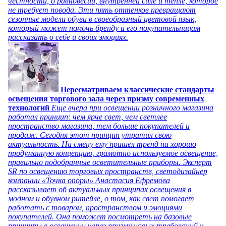
честности, о равновесии, внутренней силе и тепле, которое
не требует повода. Эти пять оттенков превращают
сезонные модели обуви в своеобразный цветовой язык,
который может помочь бренду и его покупательницам
рассказать о себе и своих эмоциях.
Пересматриваем классические стандарты
освещения торгового зала через призму современных
технологий
Еще вчера при освещении розничного магазина
работал принцип: чем ярче свет, чем светлее
пространство магазина, тем больше покупателей и
продаж. Сегодня этот принцип утратил свою
актуальность. На смену ему пришел тренд на хорошо
продуманную концепцию, грамотно используемое освещение,
правильно подобранные осветительные приборы. Эксперт
SR по освещению торговых пространств, светодизайнер
компании «Точка опоры» Анастасия Ефремова
рассказывает об актуальных принципах освещения в
модном и обувном ритейле, о том, как свет помогает
работать с товаром, пространством и эмоциями
покупателей. Она поможет посмотреть на базовые
принципы в освещении через призму новых требований к