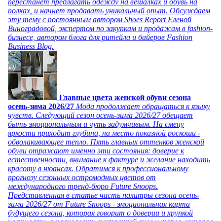
перестанет предлагать одежду на вешалках и обувь на
полках, и начнет продавать уникальный опыт. Обсуждаем
эту тему с постоянным автором Shoes Report Еленой
Виноградовой, экспертом по закупкам и продажам в fashion-
бизнесе, автором блога для ритейла и байеров Fashion
Business Blog.
Главные цвета женской обуви сезона
осень-зима 2026/27
Мода продолжает обращаться к языку
чувств. Следующий сезон осень-зима 2026/27 обещает
быть эмоциональным и чуть задумчивым. На смену
яркости приходит глубина, на место показной роскоши -
обволакивающее тепло. Пять главных оттенков женской
обуви отражают именно эти состояния: доверие к
естественности, внимание к фактуре и желание находить
красоту в нюансах. Обратимся к профессиональному
прогнозу сезонных остромодных цветов от
международного тренд-бюро Future Snoops.
Представленная в статье часть палитры сезона осень-
зима 2026/27 от Future Snoops - эмоциональная карта
будущего сезона, которая говорит о доверии и хрупкой