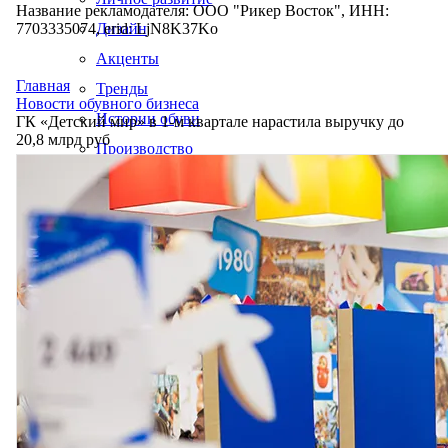
Название рекламодателя: ООО "Рикер Восток", ИНН:
7703335074, erid: LjN8K37Ko
Дизайн
Акценты
Главная
Тренды
Новости обувного бизнеса
Истории обуви
ГК «Детский мир» в 1-м квартале нарастила выручку до
20,8 млрд руб
Производство