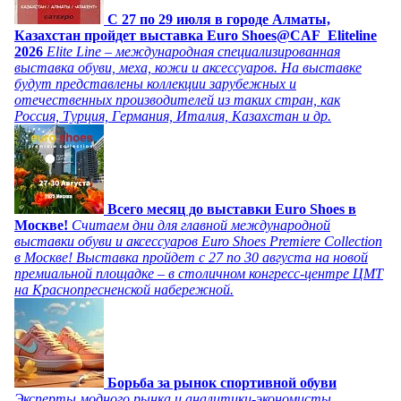
C 27 по 29 июля в городе Алматы,
Казахстан пройдет выставка Euro Shoes@CAF_Eliteline
2026
Elite Line – международная специализированная
выставка обуви, меха, кожи и аксессуаров. На выставке
будут представлены коллекции зарубежных и
отечественных производителей из таких стран, как
Россия, Турция, Германия, Италия, Казахстан и др.
Всего месяц до выставки Euro Shoes в
Москве!
Считаем дни для главной международной
выставки обуви и аксессуаров Euro Shoes Premiere Collection
в Москве! Выставка пройдет с 27 по 30 августа на новой
премиальной площадке – в столичном конгресс-центре ЦМТ
на Краснопресненской набережной.
Борьба за рынок спортивной обуви
Эксперты модного рынка и аналитики-экономисты