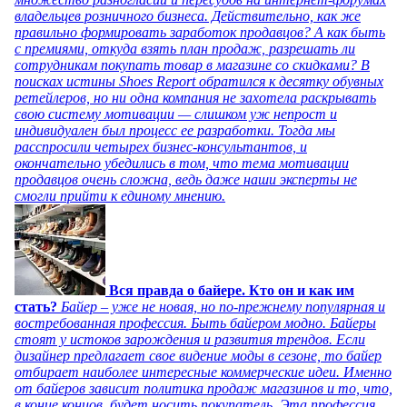
владельцев розничного бизнеса. Действительно, как же
правильно формировать заработок продавцов? А как быть
с премиями, откуда взять план продаж, разрешать ли
сотрудникам покупать товар в магазине со скидками? В
поисках истины Shoes Report обратился к десятку обувных
ретейлеров, но ни одна компания не захотела раскрывать
свою систему мотивации — слишком уж непрост и
индивидуален был процесс ее разработки. Тогда мы
расспросили четырех бизнес-консультантов, и
окончательно убедились в том, что тема мотивации
продавцов очень сложна, ведь даже наши эксперты не
смогли прийти к единому мнению.
Вся правда о байере. Кто он и как им
стать?
Байер – уже не новая, но по-прежнему популярная и
востребованная профессия. Быть байером модно. Байеры
стоят у истоков зарождения и развития трендов. Если
дизайнер предлагает свое видение моды в сезоне, то байер
отбирает наиболее интересные коммерческие идеи. Именно
от байеров зависит политика продаж магазинов и то, что,
в конце концов, будет носить покупатель. Эта профессия