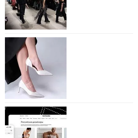
На участие в Московской неделе моды
подано 1047 заявок
На участие в седьмой Московской неделе моды,
которая пройдет в российской столице с 26 сентября
по 1 октября, уже подано 1047 заявок. Примерно
половину из них (494) прислали дизайнеры,
коллекции которых не были представлены в…
07.08.2026
483
BALLINA представит свои новинки на Euro
Shoes
Компания BALLINA Guangzhou Lihuang Footwear