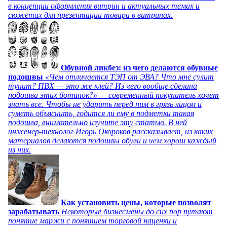
в концепции оформления витрин и актуальных темах и
сюжетах для презентации товара в витринах.
Обувной ликбез: из чего делаются обувные
подошвы
«Чем отличается ТЭП от ЭВА? Что мне сулит
тунит? ПВХ — это же клей? Из чего вообще сделана
подошва этих ботинок?» — современный покупатель хочет
знать все. Чтобы не ударить перед ним в грязь лицом и
суметь объяснить, годится ли ему в подметки такая
подошва, внимательно изучите эту статью. В ней
инженер-технолог Игорь Окороков рассказывает, из каких
материалов делаются подошвы обуви и чем хорош каждый
из них.
Как установить цены, которые позволят
зарабатывать
Некоторые бизнесмены до сих пор путают
понятие маржи с понятием торговой наценки и