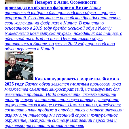
Поворот к Азии. Особенности
производства обуви на фабрике в Китае
Поиск
партнерской фабрики для производства обуви – процесс
непростой. Сегодня многие российские бренды отшивают
свои коллекции на фабриках в Китае. В концепцию
основанного в 2019 году бренда женской обуви N.early
N.aked легла идея выпуска туфель, походящих для танцев, с
идеальной посадкой по ноге. Первоначально обувь
отшивалась в Европе, но уже в 2022 году производство
обуви перенесли в Китай.
Как конкурировать с маркетплейсами в
2025 году
Бизнес обуви является сложным процессом из-за
множества смежных микростратегий, используемых для
извлечения прибыли. Надо определить, сколько закупить
товара, какую установить торговую наценку, утвердить
норму остатков в конце сезона. Помимо этого, требуется
составить план продаж и определиться с маркетинговыми
акциями, учитывающими сезонный спрос и конкурентное
окружение, настроить систему мотивации персонала и
правильно расставить точки контроля.