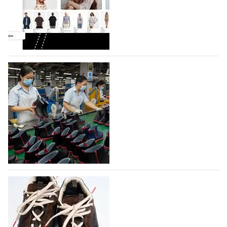
Co., Ltd., основанная в 2011 году и расположенная в
Гуанчжоу, столице моды Китая, является
профессиональной обувной компанией,
объединяющей разработку, производство и…
07.08.2026
338
На платформе Lamoda - новый раздел и
условия продвижения локальных
дизайнерских марок
Российский маркетплейс Lamoda решил обновить
раздел для продажи продукции локальных
дизайнерских марок одежды, обуви и аксессуаров.
Бренды также получат маркетинговую…
06.08.2026
505
Объем мирового производства обуви в
2025 году практически не увеличился
В 2025 году мировое производство обуви