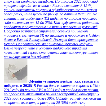
снижения входящего трафика. По итогам 2025 года спад
трафика офлайн-магазинов в России составил 8-15 %,
причем показатель покупок в офлайн-сегменте снижался
более резко, чем в целом по рынку, по данным Retail.ru. По
статистике отдельных ТЦ падение по итогам прошлого
года составило от 15 до 25%. Как эффективно работать
продавцам с покупателями в таких непростых условиях?
Подробно разбираем стратегии сервиса при низком
трафике с экспертом SR по закупкам и продажам в fashion-
бизнесе Еленой Виноградовой. Эксперт дает проверенные
методы с практическими примерами речевых модулей.
Елена уверена, что в условиях падающего трафика
качественный сервис становится главным конкурентным
преимуществом для обувной
Офлайн vs маркетплейсы: как выжить и
победить в 2026?
В России доля e commerce выросла с 5% в
2019 году до почти 23% в 2024 году и продолжает расти,
по прогнозам аналитиков рынка электронной коммерции, к
2029 году составит более 30%. Офлайн-ритейл же может
не просто выжить, а расти на 20-30% в год, если