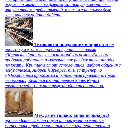
окружена магическим флером, зачастую, связанным с
отсутствием представлений, в чем же на самом деле
заключается работа байера.
Технология продающих вопросов
Нет
ничего хуже, чем встреча покупателя словами
«Здравствуйте, могу ли я чем-нибудь помочь?», ведь
продавец работает в магазине как раз для того, чтобы
помогать. Критикуя этот устоявшийся шаблон общения с
покупателем, Андрей Чиркарев, бизнес-тренер по
эффективным продажам и основатель проекта «Новая
экономика», делится с читателями Shoes Report
технологией по-настоящему продающих вопросов.
Мех, да не только: виды подклада
В
производстве зимней обуви используют различные
материалы, предназначенные для сохранения тепла и