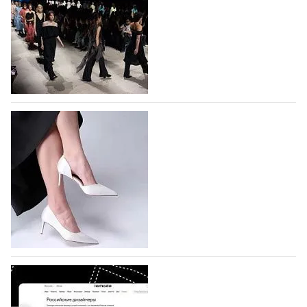
На участие в Московской неделе моды
подано 1047 заявок
На участие в седьмой Московской неделе моды,
которая пройдет в российской столице с 26 сентября
по 1 октября, уже подано 1047 заявок. Примерно
половину из них (494) прислали дизайнеры,
коллекции которых не были представлены в…
07.08.2026
781
BALLINA представит свои новинки на Euro
Shoes