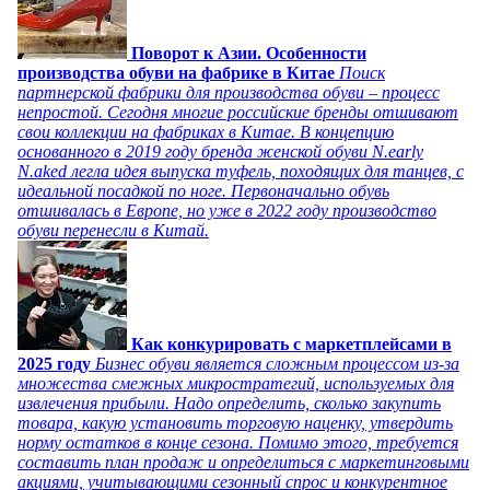
Поворот к Азии. Особенности
производства обуви на фабрике в Китае
Поиск
партнерской фабрики для производства обуви – процесс
непростой. Сегодня многие российские бренды отшивают
свои коллекции на фабриках в Китае. В концепцию
основанного в 2019 году бренда женской обуви N.early
N.aked легла идея выпуска туфель, походящих для танцев, с
идеальной посадкой по ноге. Первоначально обувь
отшивалась в Европе, но уже в 2022 году производство
обуви перенесли в Китай.
Как конкурировать с маркетплейсами в
2025 году
Бизнес обуви является сложным процессом из-за
множества смежных микростратегий, используемых для
извлечения прибыли. Надо определить, сколько закупить
товара, какую установить торговую наценку, утвердить
норму остатков в конце сезона. Помимо этого, требуется
составить план продаж и определиться с маркетинговыми
акциями, учитывающими сезонный спрос и конкурентное