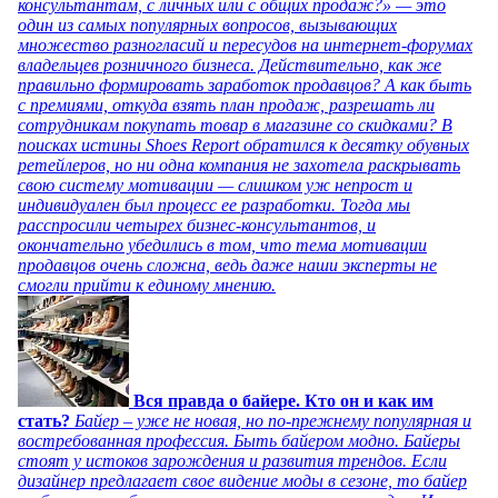
консультантам, с личных или с общих продаж?» — это
один из самых популярных вопросов, вызывающих
множество разногласий и пересудов на интернет-форумах
владельцев розничного бизнеса. Действительно, как же
правильно формировать заработок продавцов? А как быть
с премиями, откуда взять план продаж, разрешать ли
сотрудникам покупать товар в магазине со скидками? В
поисках истины Shoes Report обратился к десятку обувных
ретейлеров, но ни одна компания не захотела раскрывать
свою систему мотивации — слишком уж непрост и
индивидуален был процесс ее разработки. Тогда мы
расспросили четырех бизнес-консультантов, и
окончательно убедились в том, что тема мотивации
продавцов очень сложна, ведь даже наши эксперты не
смогли прийти к единому мнению.
Вся правда о байере. Кто он и как им
стать?
Байер – уже не новая, но по-прежнему популярная и
востребованная профессия. Быть байером модно. Байеры
стоят у истоков зарождения и развития трендов. Если
дизайнер предлагает свое видение моды в сезоне, то байер