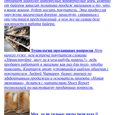
отбирает наиболее интересные коммерческие идеи. Именно
от байеров зависит политика продаж магазинов и то, что,
в конце концов, будет носить покупатель. Эта профессия
окружена магическим флером, зачастую, связанным с
отсутствием представлений, в чем же на самом деле
заключается работа байера.
Технология продающих вопросов
Нет
ничего хуже, чем встреча покупателя словами
«Здравствуйте, могу ли я чем-нибудь помочь?», ведь
продавец работает в магазине как раз для того, чтобы
помогать. Критикуя этот устоявшийся шаблон общения с
покупателем, Андрей Чиркарев, бизнес-тренер по
эффективным продажам и основатель проекта «Новая
экономика», делится с читателями Shoes Report
технологией по-настоящему продающих вопросов.
Мех, да не только: виды подклада
В