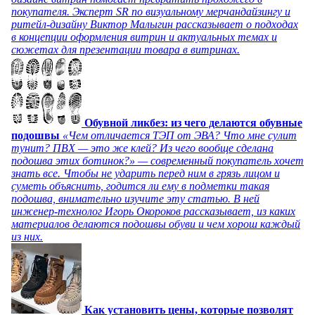
покупателя. Эксперт SR по визуальному мерчандайзингу и
ритейл-дизайну Виктор Малыгин рассказывает о подходах
в концепции оформления витрин и актуальных темах и
сюжетах для презентации товара в витринах.
Обувной ликбез: из чего делаются обувные
подошвы
«Чем отличается ТЭП от ЭВА? Что мне сулит
тунит? ПВХ — это же клей? Из чего вообще сделана
подошва этих ботинок?» — современный покупатель хочет
знать все. Чтобы не ударить перед ним в грязь лицом и
суметь объяснить, годится ли ему в подметки такая
подошва, внимательно изучите эту статью. В ней
инженер-технолог Игорь Окороков рассказывает, из каких
материалов делаются подошвы обуви и чем хорош каждый
из них.
Как установить цены, которые позволят