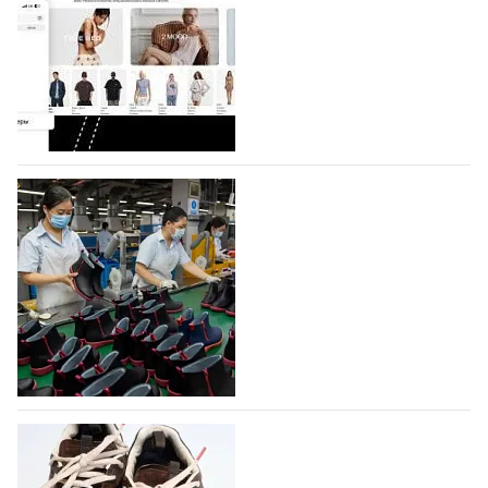
Компания BALLINA Guangzhou Lihuang Footwear
Co., Ltd., основанная в 2011 году и расположенная в
Гуанчжоу, столице моды Китая, является
профессиональной обувной компанией,
объединяющей разработку, производство и…
07.08.2026
651
На платформе Lamoda - новый раздел и
условия продвижения локальных
дизайнерских марок
Российский маркетплейс Lamoda решил обновить
раздел для продажи продукции локальных
дизайнерских марок одежды, обуви и аксессуаров.
Бренды также получат маркетинговую…
06.08.2026
832
Объем мирового производства обуви в
2025 году практически не увеличился