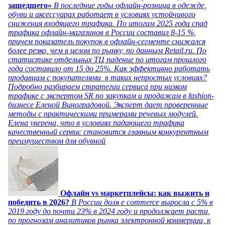
зашедшего»
В последние годы офлайн-розница в одежде,
обуви и аксессуарах работает в условиях устойчивого
снижения входящего трафика. По итогам 2025 года спад
трафика офлайн-магазинов в России составил 8-15 %,
причем показатель покупок в офлайн-сегменте снижался
более резко, чем в целом по рынку, по данным Retail.ru. По
статистике отдельных ТЦ падение по итогам прошлого
года составило от 15 до 25%. Как эффективно работать
продавцам с покупателями в таких непростых условиях?
Подробно разбираем стратегии сервиса при низком
трафике с экспертом SR по закупкам и продажам в fashion-
бизнесе Еленой Виноградовой. Эксперт дает проверенные
методы с практическими примерами речевых модулей.
Елена уверена, что в условиях падающего трафика
качественный сервис становится главным конкурентным
преимуществом для обувной
Офлайн vs маркетплейсы: как выжить и
победить в 2026?
В России доля e commerce выросла с 5% в
2019 году до почти 23% в 2024 году и продолжает расти,
по прогнозам аналитиков рынка электронной коммерции, к