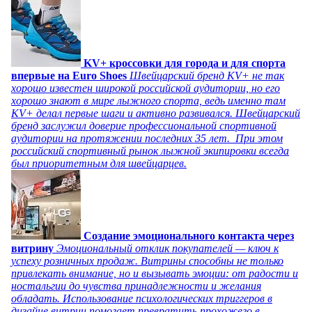
KV+ кроссовки для города и для спорта
впервые на Euro Shoes
Швейцарский бренд KV+ не так
хорошо известен широкой российской аудитории, но его
хорошо знают в мире лыжного спорта, ведь именно там
KV+ делал первые шаги и активно развивался. Швейцарский
бренд заслужил доверие профессиональной спортивной
аудитории на протяжении последних 35 лет. При этом
российский спортивный рынок лыжной экипировки всегда
был приоритетным для швейцарцев.
Создание эмоционального контакта через
витрину
Эмоциональный отклик покупателей — ключ к
успеху розничных продаж. Витрины способны не только
привлекать внимание, но и вызывать эмоции: от радости и
ностальгии до чувства принадлежности и желания
обладать. Использование психологических триггеров в
дизайне витрин помогает превратить прохожего в