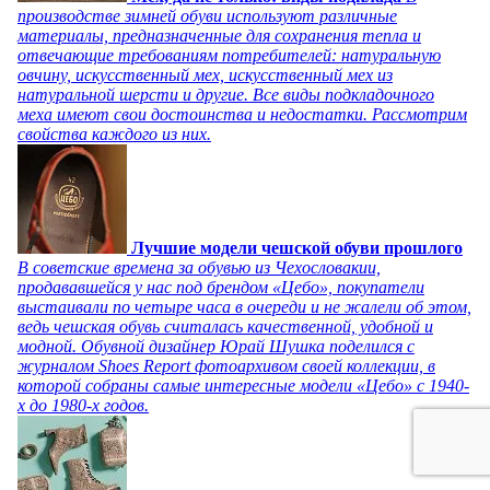
производстве зимней обуви используют различные
материалы, предназначенные для сохранения тепла и
отвечающие требованиям потребителей: натуральную
овчину, искусственный мех, искусственный мех из
натуральной шерсти и другие. Все виды подкладочного
меха имеют свои достоинства и недостатки. Рассмотрим
свойства каждого из них.
Лучшие модели чешской обуви прошлого
В советские времена за обувью из Чехословакии,
продававшейся у нас под брендом «Цебо», покупатели
выстаивали по четыре часа в очереди и не жалели об этом,
ведь чешская обувь считалась качественной, удобной и
модной. Обувной дизайнер Юрай Шушка поделился с
журналом Shoes Report фотоархивом своей коллекции, в
которой собраны самые интересные модели «Цебо» с 1940-
х до 1980-х годов.