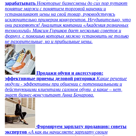
зарабатывать
Некоторые бизнесмены до сих пор путают
понятие маржи с понятием торговой наценки и
устанавливают цены на свой товар, руководствуясь
исключительно примером конкурентов. Неудивительно, что
они разоряются! Аналитик компании «Академия розничных
технологий» Максим Горшков дает несколько советов и
формул, с помощью которых можно установить не только
не разорительные, но и прибыльные цены.
Продажи обуви и аксессуаров:
эффективные приемы деловой риторики
Какие речевые
модули - эффективны при общении с потенциальными и
действующими клиентами салонов обуви, а какие – нет,
знает бизнес-консультант Анна Бочарова.
Формируем зарплату продавцов: советы
экспертов
«А как вы начисляете зарплату своим