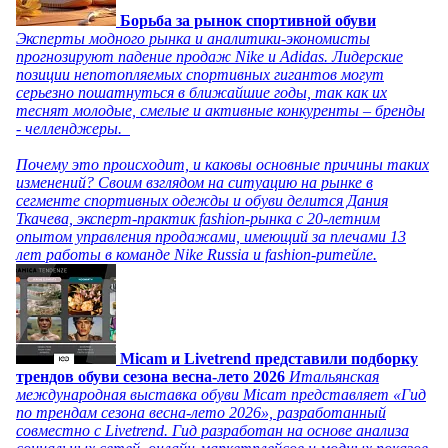
Борьба за рынок спортивной обуви
Эксперты модного рынка и аналитики-экономисты
прогнозируют падение продаж Nike и Adidas. Лидерские
позиции непотопляемых спортивных гигантов могут
серьезно пошатнуться в ближайшие годы, так как их
теснят молодые, смелые и активные конкуренты – бренды
- челленджеры.
Почему это происходит, и каковы основные причины таких
изменений? Своим взглядом на ситуацию на рынке в
сегменте спортивных одежды и обуви делится Дания
Ткачева, эксперт-практик fashion-рынка с 20-летним
опытом управления продажами, имеющий за плечами 13
лет работы в команде Nike Russia и fashion-ритейле.
Micam и Livetrend представили подборку
трендов обуви сезона весна-лето 2026
Итальянская
международная выставка обуви Micam представляет «Гид
по трендам сезона весна-лето 2026», разработанный
совместно с Livetrend. Гид разработан на основе анализа