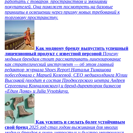
работать с товаром, пространством и эмоциями
покупателей. Она поможет посмотреть на базовые
принципы в освещении через призму новых требований к
торговому пространству.
Как модному бренду выпустить успешный
лицензионный продукт с известной персоной
Почему
модным брендам стоит рассматривать лицензирование
как стратегический инструмент — об этом главный
редактор журнала Shoes Report Наталья Тимашова
побеседовала с Марией Козеевой, СЕО медиахолдинга Юлии
Высоцкой (входит в состав Продюсерского центра Андрея
Сергеевича Кончаловского) и бренд-директором бизнесов
«Едим Дома» и Julia Vysotskaya.
Как усилить и сделать более устойчивым
свой бренд
2025 год стал годом выживания для многих
модных брендов в очень непростых и быстро меняющихся