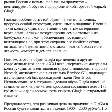
рынок России с новым необычным продуктом –
вентилируемой обувью под одноименной торговой маркой
Glagla.
Главная особенность этой обуви – в вентиляционных
прорезях особой геометрии, сделанных в подошве. Именно
такая конструкция, в сочетании с сетчатым материалом
верха обуви, а также воздухопроницаемой стелькой из
бамбуковых волокон, обеспечивает постоянную
вентиляцию ног, при этом сохраняя все свойства обуви,
оптимальной для активного отдыха: плотный охват ноги,
легкость, комфорт и демпфирование.
Помимо этого, в обуви Glagla применены и другие
современные технологии XXI века: сверхлегкие материалы
конструкции, запатентованная ударопоглощающая подошва
Neotech, антибактериальная стелька Bamboo GL, подкладка
из специальной быстросохнущей ткани Neo Tricot.
Использованные материалы сделали обувь Glagla одной из
самых легких на рынке: вес кроссовка составляет всего 175
граммов – и дали возможность стирать Glagla в стиральной
машине.
Предполагается, что розничная цена на продукцию GlaGla в
России будет находиться в пределах 1900 – 2500 рублей. По