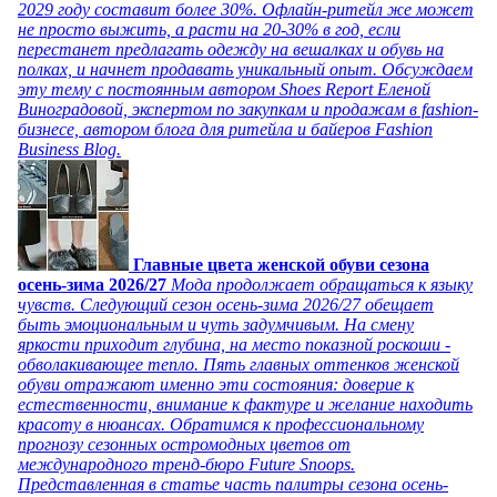
2029 году составит более 30%. Офлайн-ритейл же может
не просто выжить, а расти на 20-30% в год, если
перестанет предлагать одежду на вешалках и обувь на
полках, и начнет продавать уникальный опыт. Обсуждаем
эту тему с постоянным автором Shoes Report Еленой
Виноградовой, экспертом по закупкам и продажам в fashion-
бизнесе, автором блога для ритейла и байеров Fashion
Business Blog.
Главные цвета женской обуви сезона
осень-зима 2026/27
Мода продолжает обращаться к языку
чувств. Следующий сезон осень-зима 2026/27 обещает
быть эмоциональным и чуть задумчивым. На смену
яркости приходит глубина, на место показной роскоши -
обволакивающее тепло. Пять главных оттенков женской
обуви отражают именно эти состояния: доверие к
естественности, внимание к фактуре и желание находить
красоту в нюансах. Обратимся к профессиональному
прогнозу сезонных остромодных цветов от
международного тренд-бюро Future Snoops.
Представленная в статье часть палитры сезона осень-