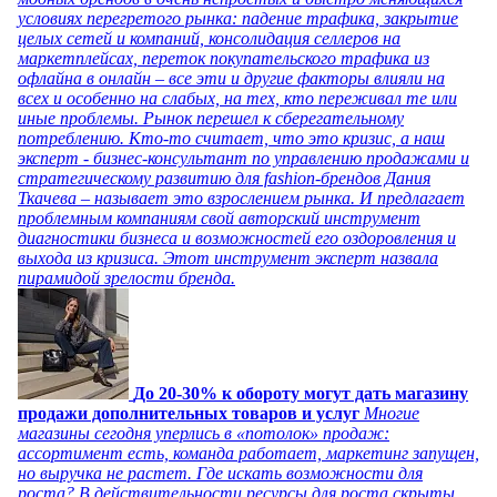
условиях перегретого рынка: падение трафика, закрытие
целых сетей и компаний, консолидация селлеров на
маркетплейсах, переток покупательского трафика из
офлайна в онлайн – все эти и другие факторы влияли на
всех и особенно на слабых, на тех, кто переживал те или
иные проблемы. Рынок перешел к сберегательному
потреблению. Кто-то считает, что это кризис, а наш
эксперт - бизнес-консультант по управлению продажами и
стратегическому развитию для fashion-брендов Дания
Ткачева – называет это взрослением рынка. И предлагает
проблемным компаниям свой авторский инструмент
диагностики бизнеса и возможностей его оздоровления и
выхода из кризиса. Этот инструмент эксперт назвала
пирамидой зрелости бренда.
До 20-30% к обороту могут дать магазину
продажи дополнительных товаров и услуг
Многие
магазины сегодня уперлись в «потолок» продаж:
ассортимент есть, команда работает, маркетинг запущен,
но выручка не растет. Где искать возможности для
роста? В действительности ресурсы для роста скрыты