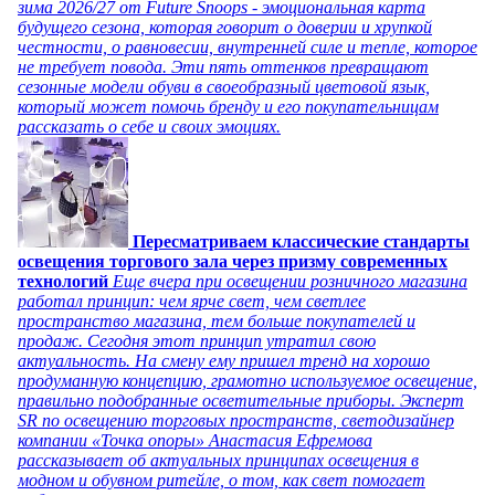
зима 2026/27 от Future Snoops - эмоциональная карта
будущего сезона, которая говорит о доверии и хрупкой
честности, о равновесии, внутренней силе и тепле, которое
не требует повода. Эти пять оттенков превращают
сезонные модели обуви в своеобразный цветовой язык,
который может помочь бренду и его покупательницам
рассказать о себе и своих эмоциях.
Пересматриваем классические стандарты
освещения торгового зала через призму современных
технологий
Еще вчера при освещении розничного магазина
работал принцип: чем ярче свет, чем светлее
пространство магазина, тем больше покупателей и
продаж. Сегодня этот принцип утратил свою
актуальность. На смену ему пришел тренд на хорошо
продуманную концепцию, грамотно используемое освещение,
правильно подобранные осветительные приборы. Эксперт
SR по освещению торговых пространств, светодизайнер
компании «Точка опоры» Анастасия Ефремова
рассказывает об актуальных принципах освещения в
модном и обувном ритейле, о том, как свет помогает