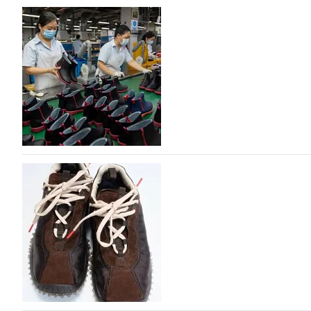
На платформе Lamoda - новый раздел и усл
дизайнерских марок
Российский маркетплейс Lamoda решил обновить разде
марок одежды, обуви и аксессуаров. Бренды также по
06.08.2026
207
Объем мирового производства обуви в 2025 г
В 2025 году мировое производство обуви практически н
на 0,1% до 24,6 млрд пар, - данные опубликованы в а
2026», Португальской ассоциацией…
06.08.2026
430