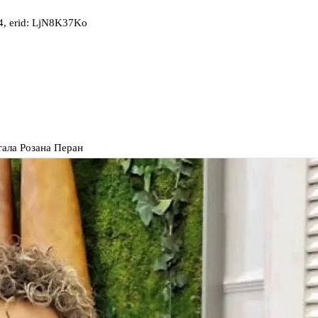
, erid: LjN8K37Ko
ала Розана Перан