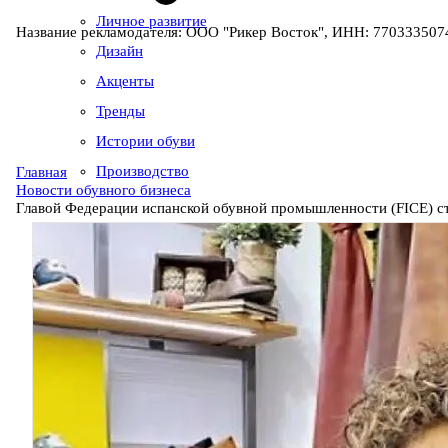
Личное развитие
Название рекламодателя: ООО "Рикер Восток", ИНН: 7703335074
Дизайн
Акценты
Тренды
Истории обуви
Производство
Главная
Новости обувного бизнеса
Главой Федерации испанской обувной промышленности (FICE) ст