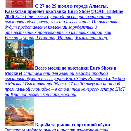
C 27 по 29 июля в городе Алматы,
Казахстан пройдет выставка Euro Shoes@CAF_Eliteline
2026
Elite Line – международная специализированная
выставка обуви, меха, кожи и аксессуаров. На выставке
будут представлены коллекции зарубежных и
отечественных производителей из таких стран, как
Россия, Турция, Германия, Италия, Казахстан и др.
Всего месяц до выставки Euro Shoes в
Москве!
Считаем дни для главной международной
выставки обуви и аксессуаров Euro Shoes Premiere Collection
в Москве! Выставка пройдет с 27 по 30 августа на новой
премиальной площадке – в столичном конгресс-центре ЦМТ
на Краснопресненской набережной.
Борьба за рынок спортивной обуви
Эксперты модного рынка и аналитики-экономисты