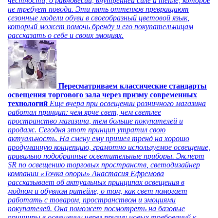
честности, о равновесии, внутренней силе и тепле, которое
не требует повода. Эти пять оттенков превращают
сезонные модели обуви в своеобразный цветовой язык,
который может помочь бренду и его покупательницам
рассказать о себе и своих эмоциях.
Пересматриваем классические стандарты
освещения торгового зала через призму современных
технологий
Еще вчера при освещении розничного магазина
работал принцип: чем ярче свет, чем светлее
пространство магазина, тем больше покупателей и
продаж. Сегодня этот принцип утратил свою
актуальность. На смену ему пришел тренд на хорошо
продуманную концепцию, грамотно используемое освещение,
правильно подобранные осветительные приборы. Эксперт
SR по освещению торговых пространств, светодизайнер
компании «Точка опоры» Анастасия Ефремова
рассказывает об актуальных принципах освещения в
модном и обувном ритейле, о том, как свет помогает
работать с товаром, пространством и эмоциями
покупателей. Она поможет посмотреть на базовые
принципы в освещении через призму новых требований к