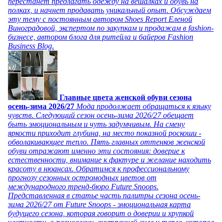
перестанет предлагать одежду на вешалках и обувь на
полках, и начнет продавать уникальный опыт. Обсуждаем
эту тему с постоянным автором Shoes Report Еленой
Виноградовой, экспертом по закупкам и продажам в fashion-
бизнесе, автором блога для ритейла и байеров Fashion
Business Blog.
Главные цвета женской обуви сезона
осень-зима 2026/27
Мода продолжает обращаться к языку
чувств. Следующий сезон осень-зима 2026/27 обещает
быть эмоциональным и чуть задумчивым. На смену
яркости приходит глубина, на место показной роскоши -
обволакивающее тепло. Пять главных оттенков женской
обуви отражают именно эти состояния: доверие к
естественности, внимание к фактуре и желание находить
красоту в нюансах. Обратимся к профессиональному
прогнозу сезонных остромодных цветов от
международного тренд-бюро Future Snoops.
Представленная в статье часть палитры сезона осень-
зима 2026/27 от Future Snoops - эмоциональная карта
будущего сезона, которая говорит о доверии и хрупкой