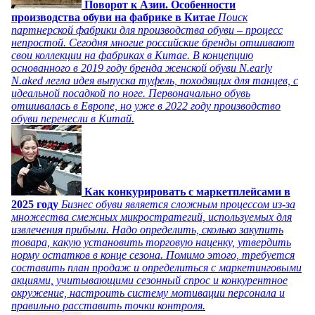
Поворот к Азии. Особенности
производства обуви на фабрике в Китае
Поиск
партнерской фабрики для производства обуви – процесс
непростой. Сегодня многие российские бренды отшивают
свои коллекции на фабриках в Китае. В концепцию
основанного в 2019 году бренда женской обуви N.early
N.aked легла идея выпуска туфель, походящих для танцев, с
идеальной посадкой по ноге. Первоначально обувь
отшивалась в Европе, но уже в 2022 году производство
обуви перенесли в Китай.
Как конкурировать с маркетплейсами в
2025 году
Бизнес обуви является сложным процессом из-за
множества смежных микростратегий, используемых для
извлечения прибыли. Надо определить, сколько закупить
товара, какую установить торговую наценку, утвердить
норму остатков в конце сезона. Помимо этого, требуется
составить план продаж и определиться с маркетинговыми
акциями, учитывающими сезонный спрос и конкурентное
окружение, настроить систему мотивации персонала и
правильно расставить точки контроля.