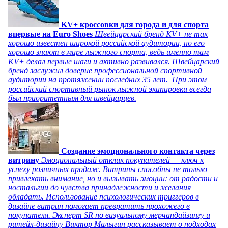
KV+ кроссовки для города и для спорта
впервые на Euro Shoes
Швейцарский бренд KV+ не так
хорошо известен широкой российской аудитории, но его
хорошо знают в мире лыжного спорта, ведь именно там
KV+ делал первые шаги и активно развивался. Швейцарский
бренд заслужил доверие профессиональной спортивной
аудитории на протяжении последних 35 лет. При этом
российский спортивный рынок лыжной экипировки всегда
был приоритетным для швейцарцев.
Создание эмоционального контакта через
витрину
Эмоциональный отклик покупателей — ключ к
успеху розничных продаж. Витрины способны не только
привлекать внимание, но и вызывать эмоции: от радости и
ностальгии до чувства принадлежности и желания
обладать. Использование психологических триггеров в
дизайне витрин помогает превратить прохожего в
покупателя. Эксперт SR по визуальному мерчандайзингу и
ритейл-дизайну Виктор Малыгин рассказывает о подходах