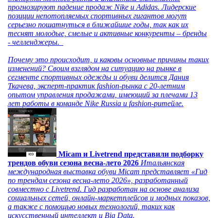
прогнозируют падение продаж Nike и Adidas. Лидерские
позиции непотопляемых спортивных гигантов могут
серьезно пошатнуться в ближайшие годы, так как их
теснят молодые, смелые и активные конкуренты – бренды
- челленджеры.
Почему это происходит, и каковы основные причины таких
изменений? Своим взглядом на ситуацию на рынке в
сегменте спортивных одежды и обуви делится Дания
Ткачева, эксперт-практик fashion-рынка с 20-летним
опытом управления продажами, имеющий за плечами 13
лет работы в команде Nike Russia и fashion-ритейле.
Micam и Livetrend представили подборку
трендов обуви сезона весна-лето 2026
Итальянская
международная выставка обуви Micam представляет «Гид
по трендам сезона весна-лето 2026», разработанный
совместно с Livetrend. Гид разработан на основе анализа
социальных сетей, онлайн-маркетплейсов и модных показов,
а также с помощью новых технологий, таких как
искусственный интеллект и Big Data.