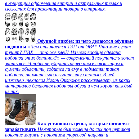
в концепции оформления витрин и актуальных темах и
сюжетах для презентации товара в витринах.
Обувной ликбез: из чего делаются обувные
подошвы
«Чем отличается ТЭП от ЭВА? Что мне сулит
тунит? ПВХ — это же клей? Из чего вообще сделана
подошва этих ботинок?» — современный покупатель хочет
знать все. Чтобы не ударить перед ним в грязь лицом и
суметь объяснить, годится ли ему в подметки такая
подошва, внимательно изучите эту статью. В ней
инженер-технолог Игорь Окороков рассказывает, из каких
материалов делаются подошвы обуви и чем хорош каждый
из них.
Как установить цены, которые позволят
зарабатывать
Некоторые бизнесмены до сих пор путают
понятие маржи с понятием торговой наценки и