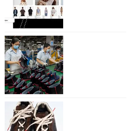
Co., Ltd., основанная в 2011 году и расположенная в
Гуанчжоу, столице моды Китая, является
профессиональной обувной компанией,
объединяющей разработку, производство и…
07.08.2026
473
На платформе Lamoda - новый раздел и
условия продвижения локальных
дизайнерских марок
Российский маркетплейс Lamoda решил обновить
раздел для продажи продукции локальных
дизайнерских марок одежды, обуви и аксессуаров.
Бренды также получат маркетинговую…
06.08.2026
638
Объем мирового производства обуви в
2025 году практически не увеличился
В 2025 году мировое производство обуви