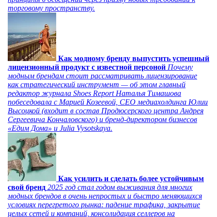
торговому пространству.
Как модному бренду выпустить успешный
лицензионный продукт с известной персоной
Почему
модным брендам стоит рассматривать лицензирование
как стратегический инструмент — об этом главный
редактор журнала Shoes Report Наталья Тимашова
побеседовала с Марией Козеевой, СЕО медиахолдинга Юлии
Высоцкой (входит в состав Продюсерского центра Андрея
Сергеевича Кончаловского) и бренд-директором бизнесов
«Едим Дома» и Julia Vysotskaya.
Как усилить и сделать более устойчивым
свой бренд
2025 год стал годом выживания для многих
модных брендов в очень непростых и быстро меняющихся
условиях перегретого рынка: падение трафика, закрытие
целых сетей и компаний, консолидация селлеров на