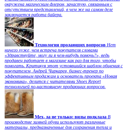
окружена магическим флером, зачастую, связанным с
отсутствием представлений, в чем же на самом деле
заключается работа байера.
Технология продающих вопросов
Нет
ничего хуже, чем встреча покупателя словами
«Здравствуйте, могу ли я чем-нибудь помочь?», ведь
продавец работает в магазине как раз для того, чтобы
помогать. Критикуя этот устоявшийся шаблон общения с
покупателем, Андрей Чиркарев, бизнес-тренер по
эффективным продажам и основатель проекта «Новая
экономика», делится с читателями Shoes Report
технологией по-настоящему продающих вопросов.
Мех, да не только: виды подклада
В
производстве зимней обуви используют различные
материалы, предназначенные для сохранения тепла и