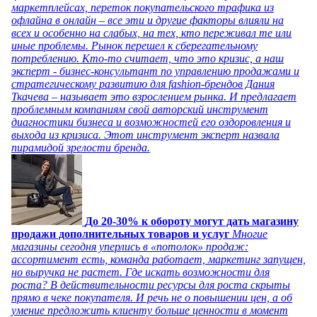
маркетплейсах, переток покупательского трафика из
офлайна в онлайн – все эти и другие факторы влияли на
всех и особенно на слабых, на тех, кто переживал те или
иные проблемы. Рынок перешел к сберегательному
потреблению. Кто-то считает, что это кризис, а наш
эксперт - бизнес-консультант по управлению продажами и
стратегическому развитию для fashion-брендов Дания
Ткачева – называет это взрослением рынка. И предлагает
проблемным компаниям свой авторский инструмент
диагностики бизнеса и возможностей его оздоровления и
выхода из кризиса. Этот инструмент эксперт назвала
пирамидой зрелости бренда.
До 20-30% к обороту могут дать магазину
продажи дополнительных товаров и услуг
Многие
магазины сегодня уперлись в «потолок» продаж:
ассортимент есть, команда работает, маркетинг запущен,
но выручка не растет. Где искать возможности для
роста? В действительности ресурсы для роста скрыты
прямо в чеке покупателя. И речь не о повышении цен, а об
умение предложить клиенту больше ценности в момент