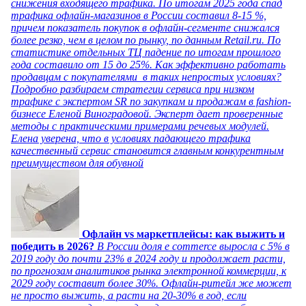
снижения входящего трафика. По итогам 2025 года спад
трафика офлайн-магазинов в России составил 8-15 %,
причем показатель покупок в офлайн-сегменте снижался
более резко, чем в целом по рынку, по данным Retail.ru. По
статистике отдельных ТЦ падение по итогам прошлого
года составило от 15 до 25%. Как эффективно работать
продавцам с покупателями в таких непростых условиях?
Подробно разбираем стратегии сервиса при низком
трафике с экспертом SR по закупкам и продажам в fashion-
бизнесе Еленой Виноградовой. Эксперт дает проверенные
методы с практическими примерами речевых модулей.
Елена уверена, что в условиях падающего трафика
качественный сервис становится главным конкурентным
преимуществом для обувной
Офлайн vs маркетплейсы: как выжить и
победить в 2026?
В России доля e commerce выросла с 5% в
2019 году до почти 23% в 2024 году и продолжает расти,
по прогнозам аналитиков рынка электронной коммерции, к
2029 году составит более 30%. Офлайн-ритейл же может
не просто выжить, а расти на 20-30% в год, если