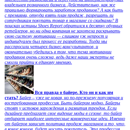
владельцев розничного бизнеса. Действительно, как же
правильно формировать заработок продавцов? А как быть
с премиями, откуда взять план продаж, разрешать ли
сотрудникам покупать товар в магазине со скидками? В
поисках истины Shoes Report обратился к десятку обувных
ретейлеров, но ни одна компания не захотела раскрывать
свою систему мотивации — слишком уж непрост и
индивидуален был процесс ее разработки. Тогда мы
расспросили четырех бизнес-консультантов, и
окончательно убедились в том, что тема мотивации
продавцов очень сложна, ведь даже наши эксперты не
смогли прийти к единому мнению.
Вся правда о байере. Кто он и как им
стать?
Байер – уже не новая, но по-прежнему популярная и
востребованная профессия. Быть байером модно. Байеры
стоят у истоков зарождения и развития трендов. Если
дизайнер предлагает свое видение моды в сезоне, то байер
отбирает наиболее интересные коммерческие идеи. Именно
от байеров зависит политика продаж магазинов и то, что,
в конце концов, будет носить покупатель. Эта профессия