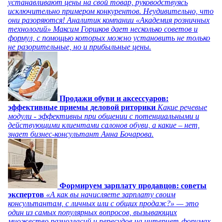
устанавливают цены на свой товар, руководствуясь
исключительно примером конкурентов. Неудивительно, что
они разоряются! Аналитик компании «Академия розничных
технологий» Максим Горшков дает несколько советов и
формул, с помощью которых можно установить не только
не разорительные, но и прибыльные цены.
Продажи обуви и аксессуаров:
эффективные приемы деловой риторики
Какие речевые
модули - эффективны при общении с потенциальными и
действующими клиентами салонов обуви, а какие – нет,
знает бизнес-консультант Анна Бочарова.
Формируем зарплату продавцов: советы
экспертов
«А как вы начисляете зарплату своим
консультантам, с личных или с общих продаж?» — это
один из самых популярных вопросов, вызывающих
множество разногласий и пересудов на интернет-форумах