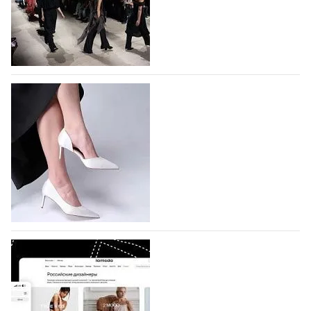
На участие в Московской неделе моды
подано 1047 заявок
На участие в седьмой Московской неделе моды,
которая пройдет в российской столице с 26 сентября
по 1 октября, уже подано 1047 заявок. Примерно
половину из них (494) прислали дизайнеры,
коллекции которых не были представлены в…
07.08.2026
615
BALLINA представит свои новинки на Euro
Shoes
Компания BALLINA Guangzhou Lihuang Footwear