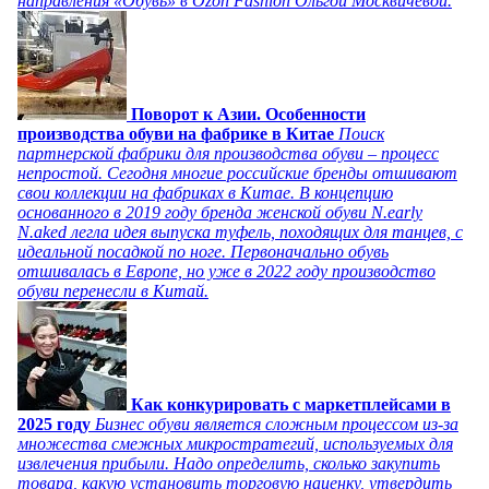
направления «Обувь» в Ozon Fashion Ольгой Москвичевой.
Поворот к Азии. Особенности
производства обуви на фабрике в Китае
Поиск
партнерской фабрики для производства обуви – процесс
непростой. Сегодня многие российские бренды отшивают
свои коллекции на фабриках в Китае. В концепцию
основанного в 2019 году бренда женской обуви N.early
N.aked легла идея выпуска туфель, походящих для танцев, с
идеальной посадкой по ноге. Первоначально обувь
отшивалась в Европе, но уже в 2022 году производство
обуви перенесли в Китай.
Как конкурировать с маркетплейсами в
2025 году
Бизнес обуви является сложным процессом из-за
множества смежных микростратегий, используемых для
извлечения прибыли. Надо определить, сколько закупить
товара, какую установить торговую наценку, утвердить