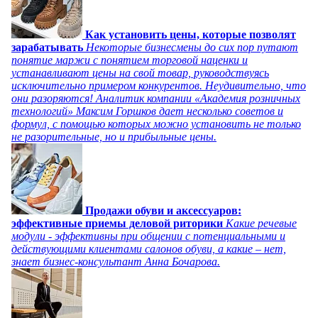
Как установить цены, которые позволят
зарабатывать
Некоторые бизнесмены до сих пор путают
понятие маржи с понятием торговой наценки и
устанавливают цены на свой товар, руководствуясь
исключительно примером конкурентов. Неудивительно, что
они разоряются! Аналитик компании «Академия розничных
технологий» Максим Горшков дает несколько советов и
формул, с помощью которых можно установить не только
не разорительные, но и прибыльные цены.
Продажи обуви и аксессуаров:
эффективные приемы деловой риторики
Какие речевые
модули - эффективны при общении с потенциальными и
действующими клиентами салонов обуви, а какие – нет,
знает бизнес-консультант Анна Бочарова.