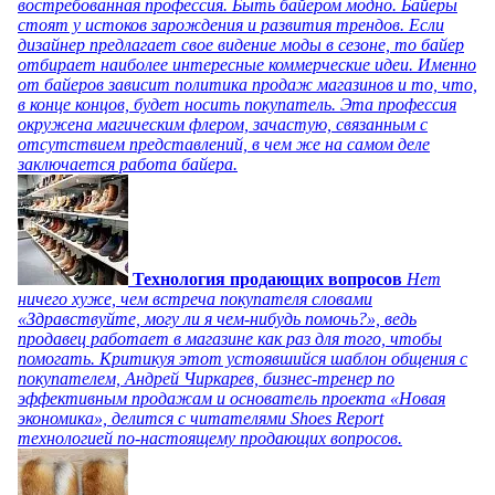
востребованная профессия. Быть байером модно. Байеры
стоят у истоков зарождения и развития трендов. Если
дизайнер предлагает свое видение моды в сезоне, то байер
отбирает наиболее интересные коммерческие идеи. Именно
от байеров зависит политика продаж магазинов и то, что,
в конце концов, будет носить покупатель. Эта профессия
окружена магическим флером, зачастую, связанным с
отсутствием представлений, в чем же на самом деле
заключается работа байера.
Технология продающих вопросов
Нет
ничего хуже, чем встреча покупателя словами
«Здравствуйте, могу ли я чем-нибудь помочь?», ведь
продавец работает в магазине как раз для того, чтобы
помогать. Критикуя этот устоявшийся шаблон общения с
покупателем, Андрей Чиркарев, бизнес-тренер по
эффективным продажам и основатель проекта «Новая
экономика», делится с читателями Shoes Report
технологией по-настоящему продающих вопросов.