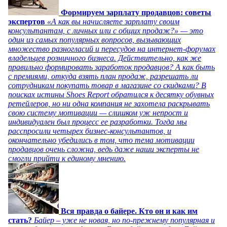
Формируем зарплату продавцов: советы
экспертов
«А как вы начисляете зарплату своим
консультантам, с личных или с общих продаж?» — это
один из самых популярных вопросов, вызывающих
множество разногласий и пересудов на интернет-форумах
владельцев розничного бизнеса. Действительно, как же
правильно формировать заработок продавцов? А как быть
с премиями, откуда взять план продаж, разрешать ли
сотрудникам покупать товар в магазине со скидками? В
поисках истины Shoes Report обратился к десятку обувных
ретейлеров, но ни одна компания не захотела раскрывать
свою систему мотивации — слишком уж непрост и
индивидуален был процесс ее разработки. Тогда мы
расспросили четырех бизнес-консультантов, и
окончательно убедились в том, что тема мотивации
продавцов очень сложна, ведь даже наши эксперты не
смогли прийти к единому мнению.
Вся правда о байере. Кто он и как им
стать?
Байер – уже не новая, но по-прежнему популярная и