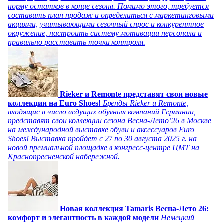
норму остатков в конце сезона. Помимо этого, требуется
составить план продаж и определиться с маркетинговыми
акциями, учитывающими сезонный спрос и конкурентное
окружение, настроить систему мотивации персонала и
правильно расставить точки контроля.
Rieker и Remonte представят свои новые
коллекции на Euro Shoes!
Бренды Rieker и Remonte,
входящие в число ведущих обувных компаний Германии,
представят свои коллекции сезона Весна-Лето’26 в Москве
на международной выставке обуви и аксессуаров Euro
Shoes! Выставка пройдет c 27 по 30 августа 2025 г. на
новой премиальной площадке в конгресс-центре ЦМТ на
Краснопресненской набережной.
Новая коллекция Tamaris Весна-Лето 26:
комфорт и элегантность в каждой модели
Немецкий