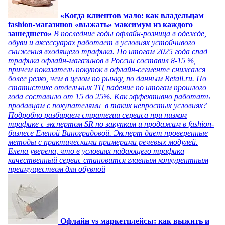
«Когда клиентов мало: как владельцам
fashion-магазинов «выжать» максимум из каждого
зашедшего»
В последние годы офлайн-розница в одежде,
обуви и аксессуарах работает в условиях устойчивого
снижения входящего трафика. По итогам 2025 года спад
трафика офлайн-магазинов в России составил 8-15 %,
причем показатель покупок в офлайн-сегменте снижался
более резко, чем в целом по рынку, по данным Retail.ru. По
статистике отдельных ТЦ падение по итогам прошлого
года составило от 15 до 25%. Как эффективно работать
продавцам с покупателями в таких непростых условиях?
Подробно разбираем стратегии сервиса при низком
трафике с экспертом SR по закупкам и продажам в fashion-
бизнесе Еленой Виноградовой. Эксперт дает проверенные
методы с практическими примерами речевых модулей.
Елена уверена, что в условиях падающего трафика
качественный сервис становится главным конкурентным
преимуществом для обувной
Офлайн vs маркетплейсы: как выжить и