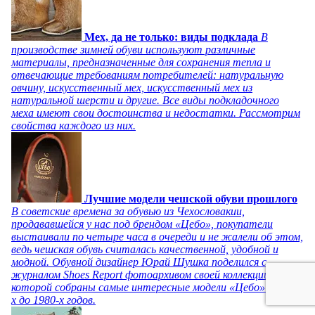
Мех, да не только: виды подклада
В
производстве зимней обуви используют различные
материалы, предназначенные для сохранения тепла и
отвечающие требованиям потребителей: натуральную
овчину, искусственный мех, искусственный мех из
натуральной шерсти и другие. Все виды подкладочного
меха имеют свои достоинства и недостатки. Рассмотрим
свойства каждого из них.
Лучшие модели чешской обуви прошлого
В советские времена за обувью из Чехословакии,
продававшейся у нас под брендом «Цебо», покупатели
выстаивали по четыре часа в очереди и не жалели об этом,
ведь чешская обувь считалась качественной, удобной и
модной. Обувной дизайнер Юрай Шушка поделился с
журналом Shoes Report фотоархивом своей коллекции, в
которой собраны самые интересные модели «Цебо» с 1940-
х до 1980-х годов.