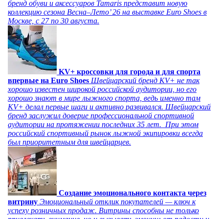
бренд обуви и аксессуаров Tamaris представит новую
коллекцию сезона Весна–Лето’ 26 на выставке Euro Shoes в
Москве, с 27 по 30 августа.
KV+ кроссовки для города и для спорта
впервые на Euro Shoes
Швейцарский бренд KV+ не так
хорошо известен широкой российской аудитории, но его
хорошо знают в мире лыжного спорта, ведь именно там
KV+ делал первые шаги и активно развивался. Швейцарский
бренд заслужил доверие профессиональной спортивной
аудитории на протяжении последних 35 лет. При этом
российский спортивный рынок лыжной экипировки всегда
был приоритетным для швейцарцев.
Создание эмоционального контакта через
витрину
Эмоциональный отклик покупателей — ключ к
успеху розничных продаж. Витрины способны не только