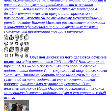
привлекать внимание, но и вызывать эмоции: от радости и
ностальгии до чувства принадлежности и желания
обладать. Использование психологических триггеров в
дизайне витрин помогает превратить прохожего в
покупателя. Эксперт SR по визуальному мерчандайзингу и
ритейл-дизайну Виктор Малыгин рассказывает о подходах
в концепции оформления витрин и актуальных темах и
сюжетах для презентации товара в витринах.
Обувной ликбез: из чего делаются обувные
подошвы
«Чем отличается ТЭП от ЭВА? Что мне сулит
тунит? ПВХ — это же клей? Из чего вообще сделана
подошва этих ботинок?» — современный покупатель хочет
знать все. Чтобы не ударить перед ним в грязь лицом и
суметь объяснить, годится ли ему в подметки такая
подошва, внимательно изучите эту статью. В ней
инженер-технолог Игорь Окороков рассказывает, из каких
материалов делаются подошвы обуви и чем хорош каждый
из них.