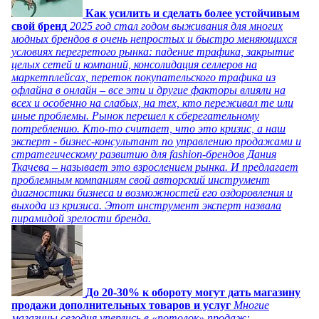
Как усилить и сделать более устойчивым
свой бренд
2025 год стал годом выживания для многих
модных брендов в очень непростых и быстро меняющихся
условиях перегретого рынка: падение трафика, закрытие
целых сетей и компаний, консолидация селлеров на
маркетплейсах, переток покупательского трафика из
офлайна в онлайн – все эти и другие факторы влияли на
всех и особенно на слабых, на тех, кто переживал те или
иные проблемы. Рынок перешел к сберегательному
потреблению. Кто-то считает, что это кризис, а наш
эксперт - бизнес-консультант по управлению продажами и
стратегическому развитию для fashion-брендов Дания
Ткачева – называет это взрослением рынка. И предлагает
проблемным компаниям свой авторский инструмент
диагностики бизнеса и возможностей его оздоровления и
выхода из кризиса. Этот инструмент эксперт назвала
пирамидой зрелости бренда.
До 20-30% к обороту могут дать магазину
продажи дополнительных товаров и услуг
Многие
магазины сегодня уперлись в «потолок» продаж: