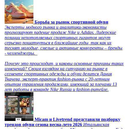
Борьба за рынок спортивной обуви
Эксперты модного рынка и аналитики-экономисты
прогнозируют падение продаж Nike и Adidas. Лидерские
позиции непотопляемых спортивных гигантов могут
серьезно пошатнуться в ближайшие годы, так как их
теснят молодые, смелые и активные конкуренты – бренды
- челленджеры.
Почему это происходит, и каковы основные причины таких
изменений? Своим взглядом на ситуацию на рынке в
сегменте спортивных одежды и обуви делится Дания
Ткачева, эксперт-практик fashion-рынка с 20-летним
опытом управления продажами, имеющий за плечами 13
лет работы в команде Nike Russia и fashion-ритейле.
Micam и Livetrend представили подборку
трендов обуви сезона весна-лето 2026
Итальянская