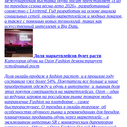
международная выставка обуви Micam представляет «Гид
по трендам сезона весна-лето 2026», разработанный
совместно с Livetrend. Гид разработан на основе анализа
социальных сетей, онлайн-маркетплейсов и модных показов,
а также с помощью новых технологий, таких как
искусственный интеллект и Big Data.
Доля маркетплейсов будет расти
Категория обуви на Ozon Fashion демонстрирует
устойчивый рост
Доля онлайн-продаж в fashion растет, и в прошлом году
составила уже более 54%. Покупатели все больше и чаще
приобретают одежду и обувь в интернете, и львиная доля
этих покупок совершается на маркетплейсах. Ozon – один
из ведущих игроков на российском рынке товаров моды,
направление Fashion на платформе – самое
быстрорастущее. О трендах в онлайн-торговле, об
особенностях обувного рынка и рекомендациях для брендов,
планирующих продавать обувь через маркетплейс – в
эксклюзивном интервью SR с коммерческим директором