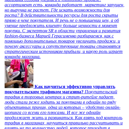
ассортимент есть, команда работает, маркетинг запущен,
но выручка не растет. Где искать возможности для
роста? В действительности ресурсы для роста скрыты
прямо в чеке покупателя. И речь не о повышении цен, а об
умение предложить клиенту больше ценности в момент
покупки. С экспертом SR в области управления и развития
fashion-бизнеса Марией Герасименко разбираемся, как с
помощью дополнительных товаров увеличить продажи, и
почему аксессуары и сопутствующие товары становятся
стратегическим источником прибыли, и какую роль играет
команда магазина.
Как научиться эффективно управлять
покупательским трафиком магазина?
Покупательский
трафик в торговых центрах и стрит-ритейле падает,
люди стали реже ходить за покупками в офлайн по ряду
объективных причин, одна из которых – удобство онлайн-
шопинга со всеми его плюсами. И все же офлайн
продолжает жить и развиваться. Как взять под контроль
трафик в магазинах, научиться правильно рассчитывать и
влиять на то количество людей, которое приходит в