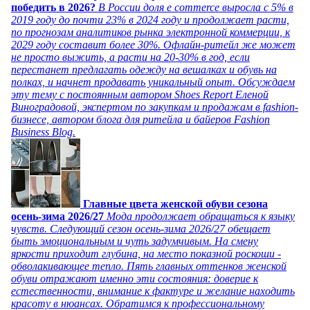
победить в 2026?
В России доля e commerce выросла с 5% в
2019 году до почти 23% в 2024 году и продолжает расти,
по прогнозам аналитиков рынка электронной коммерции, к
2029 году составит более 30%. Офлайн-ритейл же может
не просто выжить, а расти на 20-30% в год, если
перестанет предлагать одежду на вешалках и обувь на
полках, и начнет продавать уникальный опыт. Обсуждаем
эту тему с постоянным автором Shoes Report Еленой
Виноградовой, экспертом по закупкам и продажам в fashion-
бизнесе, автором блога для ритейла и байеров Fashion
Business Blog.
Главные цвета женской обуви сезона
осень-зима 2026/27
Мода продолжает обращаться к языку
чувств. Следующий сезон осень-зима 2026/27 обещает
быть эмоциональным и чуть задумчивым. На смену
яркости приходит глубина, на место показной роскоши -
обволакивающее тепло. Пять главных оттенков женской
обуви отражают именно эти состояния: доверие к
естественности, внимание к фактуре и желание находить
красоту в нюансах. Обратимся к профессиональному