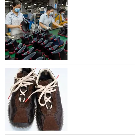
Объем мирового производства обуви в
2025 году практически не увеличился
В 2025 году мировое производство обуви
практически не изменилось, зафиксировав
незначительный рост на 0,1% до 24,6 млрд пар, -
данные опубликованы в аналитическом вестнике
«Всемирный ежегодник обуви 2026», Португальской
ассоциацией…