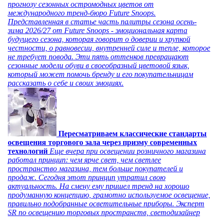
прогнозу сезонных остромодных цветов от
международного тренд-бюро Future Snoops.
Представленная в статье часть палитры сезона осень-
зима 2026/27 от Future Snoops - эмоциональная карта
будущего сезона, которая говорит о доверии и хрупкой
честности, о равновесии, внутренней силе и тепле, которое
не требует повода. Эти пять оттенков превращают
сезонные модели обуви в своеобразный цветовой язык,
который может помочь бренду и его покупательницам
рассказать о себе и своих эмоциях.
Пересматриваем классические стандарты
освещения торгового зала через призму современных
технологий
Еще вчера при освещении розничного магазина
работал принцип: чем ярче свет, чем светлее
пространство магазина, тем больше покупателей и
продаж. Сегодня этот принцип утратил свою
актуальность. На смену ему пришел тренд на хорошо
продуманную концепцию, грамотно используемое освещение,
правильно подобранные осветительные приборы. Эксперт
SR по освещению торговых пространств, светодизайнер