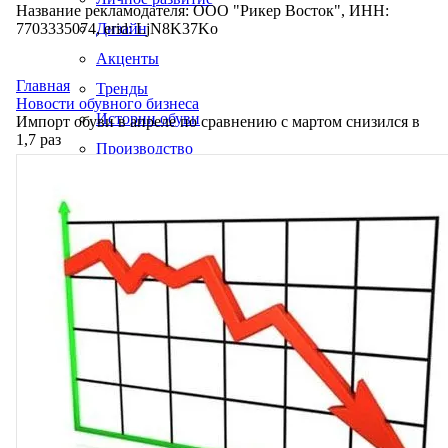
Название рекламодателя: ООО "Рикер Восток", ИНН:
7703335074, erid: LjN8K37Ko
Дизайн
Акценты
Главная
Тренды
Новости обувного бизнеса
Истории обуви
Импорт обуви в апреле по сравнению с мартом снизился в
1,7 раз
Производство