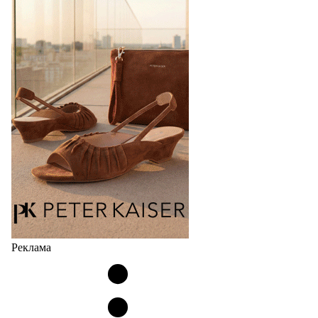
Bubble
Популярный силуэт бренда,1999 года выпуска,
соответствует сегодняшнему тренду на
сникерины (гибридный вариант балеток и
кроссовок обтекаемой формы и с тонкой подошвой).
Но в модели Miu Miu Bubble присутствует еще и…
05.08.2026
2996
Реклама