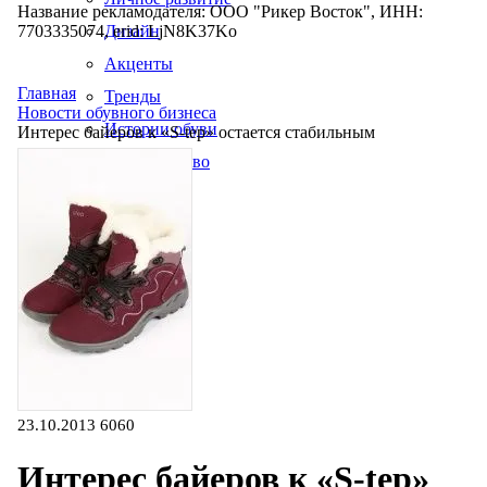
Название рекламодателя: ООО "Рикер Восток", ИНН:
7703335074, erid: LjN8K37Ko
Дизайн
Акценты
Главная
Тренды
Новости обувного бизнеса
Истории обуви
Интерес байеров к «S-tep» остается стабильным
Производство
23.10.2013
6060
Интерес байеров к «S-tep»