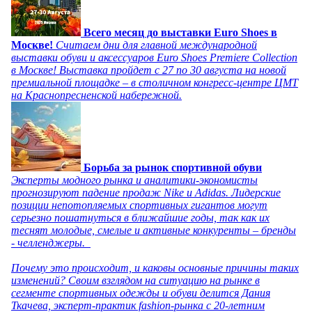
Всего месяц до выставки Euro Shoes в
Москве!
Считаем дни для главной международной
выставки обуви и аксессуаров Euro Shoes Premiere Collection
в Москве! Выставка пройдет с 27 по 30 августа на новой
премиальной площадке – в столичном конгресс-центре ЦМТ
на Краснопресненской набережной.
Борьба за рынок спортивной обуви
Эксперты модного рынка и аналитики-экономисты
прогнозируют падение продаж Nike и Adidas. Лидерские
позиции непотопляемых спортивных гигантов могут
серьезно пошатнуться в ближайшие годы, так как их
теснят молодые, смелые и активные конкуренты – бренды
- челленджеры.
Почему это происходит, и каковы основные причины таких
изменений? Своим взглядом на ситуацию на рынке в
сегменте спортивных одежды и обуви делится Дания
Ткачева, эксперт-практик fashion-рынка с 20-летним