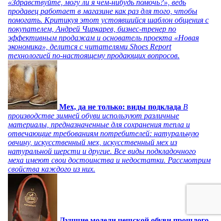
«Здравствуйте, могу ли я чем-нибудь помочь?», ведь
продавец работает в магазине как раз для того, чтобы
помогать. Критикуя этот устоявшийся шаблон общения с
покупателем, Андрей Чиркарев, бизнес-тренер по
эффективным продажам и основатель проекта «Новая
экономика», делится с читателями Shoes Report
технологией по-настоящему продающих вопросов.
Мех, да не только: виды подклада
В
производстве зимней обуви используют различные
материалы, предназначенные для сохранения тепла и
отвечающие требованиям потребителей: натуральную
овчину, искусственный мех, искусственный мех из
натуральной шерсти и другие. Все виды подкладочного
меха имеют свои достоинства и недостатки. Рассмотрим
свойства каждого из них.
Лучшие модели чешской обуви прошлого