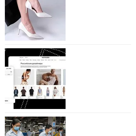
На участие в седьмой Московской неделе моды,
которая пройдет в российской столице с 26 сентября
по 1 октября, уже подано 1047 заявок. Примерно
половину из них (494) прислали дизайнеры,
коллекции которых не были представлены в…
07.08.2026
634
BALLINA представит свои новинки на Euro
Shoes
Компания BALLINA Guangzhou Lihuang Footwear
Co., Ltd., основанная в 2011 году и расположенная в
Гуанчжоу, столице моды Китая, является
профессиональной обувной компанией,
объединяющей разработку, производство и…
07.08.2026
493
На платформе Lamoda - новый раздел и
условия продвижения локальных