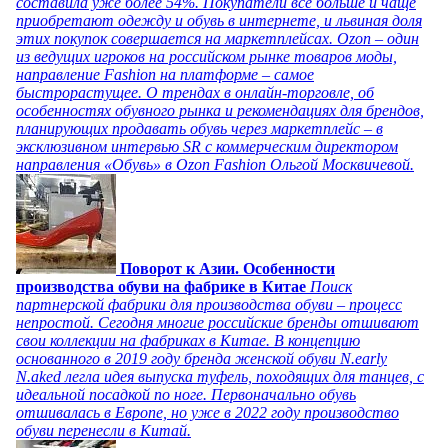
составила уже более 54%. Покупатели все больше и чаще
приобретают одежду и обувь в интернете, и львиная доля
этих покупок совершается на маркетплейсах. Ozon – один
из ведущих игроков на российском рынке товаров моды,
направление Fashion на платформе – самое
быстрорастущее. О трендах в онлайн-торговле, об
особенностях обувного рынка и рекомендациях для брендов,
планирующих продавать обувь через маркетплейс – в
эксклюзивном интервью SR с коммерческим директором
направления «Обувь» в Ozon Fashion Ольгой Москвичевой.
Поворот к Азии. Особенности
производства обуви на фабрике в Китае
Поиск
партнерской фабрики для производства обуви – процесс
непростой. Сегодня многие российские бренды отшивают
свои коллекции на фабриках в Китае. В концепцию
основанного в 2019 году бренда женской обуви N.early
N.aked легла идея выпуска туфель, походящих для танцев, с
идеальной посадкой по ноге. Первоначально обувь
отшивалась в Европе, но уже в 2022 году производство
обуви перенесли в Китай.