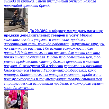
выхода из кризиса. Этот инструмент эксперт назвала
пирамидой зрелости бренда.
До 20-30% к обороту могут дать магазину
продажи дополнительных товаров и услуг
Многие
магазины сегодня уперлись в «потолок» продаж:
ассортимент есть, команда работает, маркетинг запущен,
но выручка не растет. Где искать возможности для
роста? В действительности ресурсы для роста скрыты
прямо в чеке покупателя. И речь не о повышении цен, а об
умение предложить клиенту больше ценности в момент
покупки. С экспертом SR в области управления и развития
fashion-бизнеса Марией Герасименко разбираемся, как с
помощью дополнительных товаров увеличить продажи, и
почему аксессуары и сопутствующие товары становятся
стратегическим источником прибыли, и какую роль играет
команда магазина.