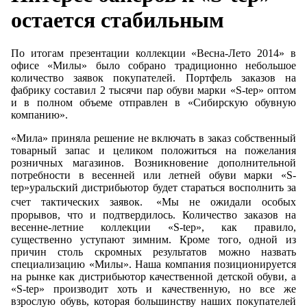
остается стабильным
По итогам презентации коллекции «Весна-Лето 2014» в
офисе «Милы» было собрано традиционно небольшое
количество заявок покупателей. Портфель заказов на
фабрику составил 2 тысячи пар обуви марки «S-tep» оптом
и в полном объеме отправлен в «Сибирскую обувную
компанию».
«Мила» приняла решение не включать в заказ собственный
товарный запас и целиком положиться на пожелания
розничных магазинов. Возникновение дополнительной
потребности в весенней или летней обуви марки «S-
tep»уральский дистрибьютор будет стараться восполнить за
счет тактических заявок. «Мы не ожидали особых
прорывов, что и подтвердилось. Количество заказов на
весенне-летние коллекции «S-tep», как правило,
существенно уступают зимним. Кроме того, одной из
причин столь скромных результатов можно назвать
специализацию «Милы». Наша компания позиционируется
на рынке как дистрибьютор качественной детской обуви, а
«S-tep» производит хоть и качественную, но все же
взрослую обувь, которая большинству наших покупателей