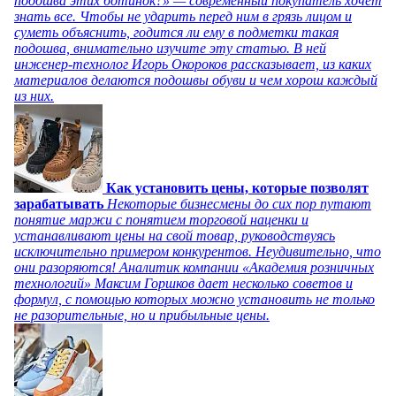
подошва этих ботинок?» — современный покупатель хочет
знать все. Чтобы не ударить перед ним в грязь лицом и
суметь объяснить, годится ли ему в подметки такая
подошва, внимательно изучите эту статью. В ней
инженер-технолог Игорь Окороков рассказывает, из каких
материалов делаются подошвы обуви и чем хорош каждый
из них.
Как установить цены, которые позволят
зарабатывать
Некоторые бизнесмены до сих пор путают
понятие маржи с понятием торговой наценки и
устанавливают цены на свой товар, руководствуясь
исключительно примером конкурентов. Неудивительно, что
они разоряются! Аналитик компании «Академия розничных
технологий» Максим Горшков дает несколько советов и
формул, с помощью которых можно установить не только
не разорительные, но и прибыльные цены.