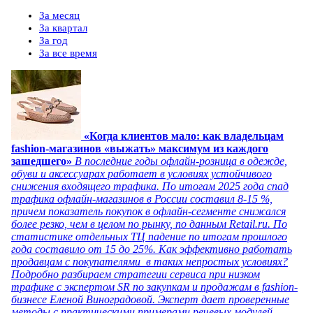
За месяц
За квартал
За год
За все время
«Когда клиентов мало: как владельцам
fashion-магазинов «выжать» максимум из каждого
зашедшего»
В последние годы офлайн-розница в одежде,
обуви и аксессуарах работает в условиях устойчивого
снижения входящего трафика. По итогам 2025 года спад
трафика офлайн-магазинов в России составил 8-15 %,
причем показатель покупок в офлайн-сегменте снижался
более резко, чем в целом по рынку, по данным Retail.ru. По
статистике отдельных ТЦ падение по итогам прошлого
года составило от 15 до 25%. Как эффективно работать
продавцам с покупателями в таких непростых условиях?
Подробно разбираем стратегии сервиса при низком
трафике с экспертом SR по закупкам и продажам в fashion-
бизнесе Еленой Виноградовой. Эксперт дает проверенные
методы с практическими примерами речевых модулей.