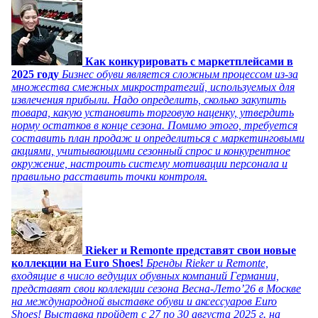
Как конкурировать с маркетплейсами в
2025 году
Бизнес обуви является сложным процессом из-за
множества смежных микростратегий, используемых для
извлечения прибыли. Надо определить, сколько закупить
товара, какую установить торговую наценку, утвердить
норму остатков в конце сезона. Помимо этого, требуется
составить план продаж и определиться с маркетинговыми
акциями, учитывающими сезонный спрос и конкурентное
окружение, настроить систему мотивации персонала и
правильно расставить точки контроля.
Rieker и Remonte представят свои новые
коллекции на Euro Shoes!
Бренды Rieker и Remonte,
входящие в число ведущих обувных компаний Германии,
представят свои коллекции сезона Весна-Лето’26 в Москве
на международной выставке обуви и аксессуаров Euro
Shoes! Выставка пройдет c 27 по 30 августа 2025 г. на