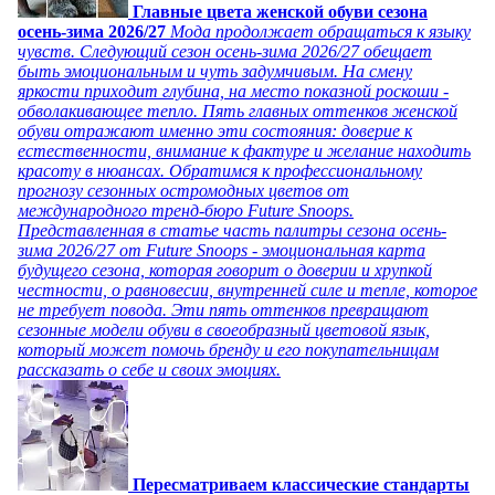
Главные цвета женской обуви сезона
осень-зима 2026/27
Мода продолжает обращаться к языку
чувств. Следующий сезон осень-зима 2026/27 обещает
быть эмоциональным и чуть задумчивым. На смену
яркости приходит глубина, на место показной роскоши -
обволакивающее тепло. Пять главных оттенков женской
обуви отражают именно эти состояния: доверие к
естественности, внимание к фактуре и желание находить
красоту в нюансах. Обратимся к профессиональному
прогнозу сезонных остромодных цветов от
международного тренд-бюро Future Snoops.
Представленная в статье часть палитры сезона осень-
зима 2026/27 от Future Snoops - эмоциональная карта
будущего сезона, которая говорит о доверии и хрупкой
честности, о равновесии, внутренней силе и тепле, которое
не требует повода. Эти пять оттенков превращают
сезонные модели обуви в своеобразный цветовой язык,
который может помочь бренду и его покупательницам
рассказать о себе и своих эмоциях.
Пересматриваем классические стандарты