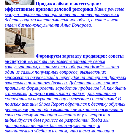
Продажи обуви и аксессуаров:
эффективные приемы деловой риторики
Какие речевые
модули - эффективны при общении с потенциальными и
действующими клиентами салонов обуви, а какие – нет,
знает бизнес-консультант Анна Бочарова.
Формируем зарплату продавцов: советы
экспертов
«А как вы начисляете зарплату своим
консультантам, с личных или с общих продаж?» — это
один из самых популярных вопросов, вызывающих
множество разногласий и пересудов на интернет-форумах
владельцев розничного бизнеса. Действительно, как же
правильно формировать заработок продавцов? А как быть
с премиями, откуда взять план продаж, разрешать ли
сотрудникам покупать товар в магазине со скидками? В
поисках истины Shoes Report обратился к десятку обувных
ретейлеров, но ни одна компания не захотела раскрывать
свою систему мотивации — слишком уж непрост и
индивидуален был процесс ее разработки. Тогда мы
расспросили четырех бизнес-консультантов, и
окончательно убедились в том, что тема мотивации