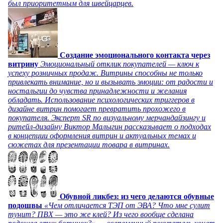
был приоритетным для швейцарцев.
Создание эмоционального контакта через
витрину
Эмоциональный отклик покупателей — ключ к
успеху розничных продаж. Витрины способны не только
привлекать внимание, но и вызывать эмоции: от радости и
ностальгии до чувства принадлежности и желания
обладать. Использование психологических триггеров в
дизайне витрин помогает превратить прохожего в
покупателя. Эксперт SR по визуальному мерчандайзингу и
ритейл-дизайну Виктор Малыгин рассказывает о подходах
в концепции оформления витрин и актуальных темах и
сюжетах для презентации товара в витринах.
Обувной ликбез: из чего делаются обувные
подошвы
«Чем отличается ТЭП от ЭВА? Что мне сулит
тунит? ПВХ — это же клей? Из чего вообще сделана