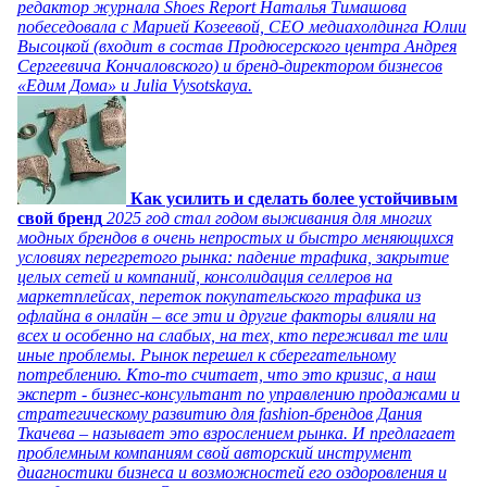
редактор журнала Shoes Report Наталья Тимашова
побеседовала с Марией Козеевой, СЕО медиахолдинга Юлии
Высоцкой (входит в состав Продюсерского центра Андрея
Сергеевича Кончаловского) и бренд-директором бизнесов
«Едим Дома» и Julia Vysotskaya.
Как усилить и сделать более устойчивым
свой бренд
2025 год стал годом выживания для многих
модных брендов в очень непростых и быстро меняющихся
условиях перегретого рынка: падение трафика, закрытие
целых сетей и компаний, консолидация селлеров на
маркетплейсах, переток покупательского трафика из
офлайна в онлайн – все эти и другие факторы влияли на
всех и особенно на слабых, на тех, кто переживал те или
иные проблемы. Рынок перешел к сберегательному
потреблению. Кто-то считает, что это кризис, а наш
эксперт - бизнес-консультант по управлению продажами и
стратегическому развитию для fashion-брендов Дания
Ткачева – называет это взрослением рынка. И предлагает
проблемным компаниям свой авторский инструмент
диагностики бизнеса и возможностей его оздоровления и