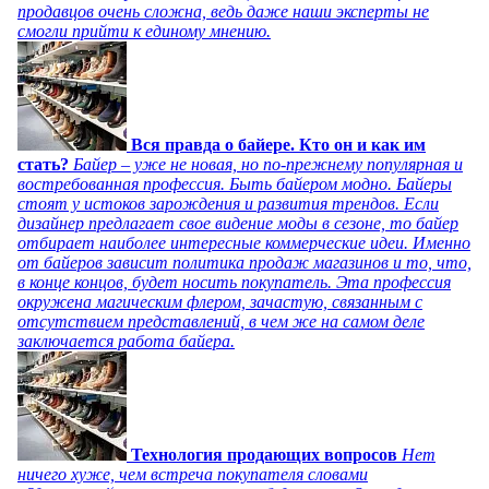
продавцов очень сложна, ведь даже наши эксперты не
смогли прийти к единому мнению.
Вся правда о байере. Кто он и как им
стать?
Байер – уже не новая, но по-прежнему популярная и
востребованная профессия. Быть байером модно. Байеры
стоят у истоков зарождения и развития трендов. Если
дизайнер предлагает свое видение моды в сезоне, то байер
отбирает наиболее интересные коммерческие идеи. Именно
от байеров зависит политика продаж магазинов и то, что,
в конце концов, будет носить покупатель. Эта профессия
окружена магическим флером, зачастую, связанным с
отсутствием представлений, в чем же на самом деле
заключается работа байера.
Технология продающих вопросов
Нет
ничего хуже, чем встреча покупателя словами