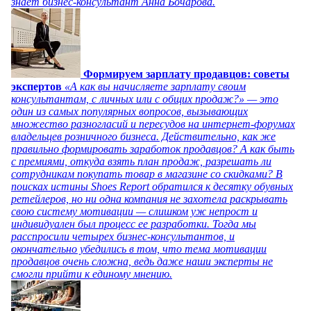
знает бизнес-консультант Анна Бочарова.
Формируем зарплату продавцов: советы
экспертов
«А как вы начисляете зарплату своим
консультантам, с личных или с общих продаж?» — это
один из самых популярных вопросов, вызывающих
множество разногласий и пересудов на интернет-форумах
владельцев розничного бизнеса. Действительно, как же
правильно формировать заработок продавцов? А как быть
с премиями, откуда взять план продаж, разрешать ли
сотрудникам покупать товар в магазине со скидками? В
поисках истины Shoes Report обратился к десятку обувных
ретейлеров, но ни одна компания не захотела раскрывать
свою систему мотивации — слишком уж непрост и
индивидуален был процесс ее разработки. Тогда мы
расспросили четырех бизнес-консультантов, и
окончательно убедились в том, что тема мотивации
продавцов очень сложна, ведь даже наши эксперты не
смогли прийти к единому мнению.