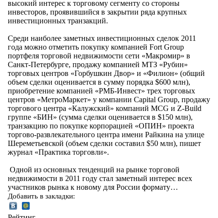
высокий интерес к торговому сегменту со стороны
инвесторов, проявившийся в закрытии ряда крупных
инвестиционных транзакций.
Среди наиболее заметных инвестиционных сделок 2011
года можно отметить покупку компанией Fort Group
портфеля торговой недвижимости сети «Макромир» в
Санкт-Петербурге, продажу компанией МТЗ «Рубин»
торговых центров «Горбушкин Двор» и «Филион» (общий
объем сделки оценивается в сумму порядка $600 млн),
приобретение компанией «РМБ-Инвест» трех торговых
центров «МетроМаркет» у компании Capital Group, продажу
торгового центра «Калужский» компаний MCG и Z-Build
группе «БИН» (сумма сделки оценивается в $150 млн),
транзакцию по покупке корпорацией «ОПИН» проекта
торгово-развлекательного центра имени Райкина на улице
Шереметьевской (объем сделки составил $50 млн), пишет
журнал «Практика торговли».
Одной из основных тенденций на рынке торговой
недвижимости в 2011 году стал заметный интерес всех
участников рынка к новому для России формату…
Добавить в закладки:
Рейтинг