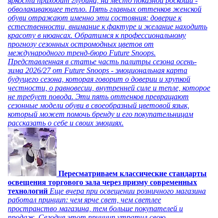
яркости приходит глубина, на место показной роскоши -
обволакивающее тепло. Пять главных оттенков женской
обуви отражают именно эти состояния: доверие к
естественности, внимание к фактуре и желание находить
красоту в нюансах. Обратимся к профессиональному
прогнозу сезонных остромодных цветов от
международного тренд-бюро Future Snoops.
Представленная в статье часть палитры сезона осень-
зима 2026/27 от Future Snoops - эмоциональная карта
будущего сезона, которая говорит о доверии и хрупкой
честности, о равновесии, внутренней силе и тепле, которое
не требует повода. Эти пять оттенков превращают
сезонные модели обуви в своеобразный цветовой язык,
который может помочь бренду и его покупательницам
рассказать о себе и своих эмоциях.
Пересматриваем классические стандарты
освещения торгового зала через призму современных
технологий
Еще вчера при освещении розничного магазина
работал принцип: чем ярче свет, чем светлее
пространство магазина, тем больше покупателей и
продаж. Сегодня этот принцип утратил свою