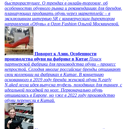
быстрорастущее. О трендах в онлайн-торговле, об
особенностях обувного рынка и рекомендациях для брендов,
планирующих продавать обувь через маркетплейс – в
эксклюзивном интервью SR с коммерческим директором
направления «Обувь» в Ozon Fashion Ольгой Москвичевой.
Поворот к Азии. Особенности
производства обуви на фабрике в Китае
Поиск
партнерской фабрики для производства обуви – процесс
непростой. Сегодня многие российские бренды отшивают
свои коллекции на фабриках в Китае. В концепцию
основанного в 2019 году бренда женской обуви N.early
N.aked легла идея выпуска туфель, походящих для танцев, с
идеальной посадкой по ноге. Первоначально обувь
отшивалась в Европе, но уже в 2022 году производство
обуви перенесли в Китай.