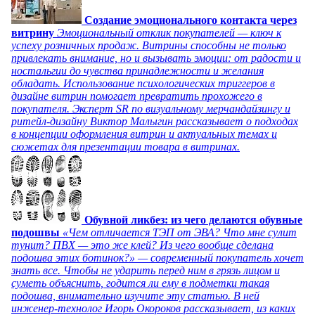
Создание эмоционального контакта через
витрину
Эмоциональный отклик покупателей — ключ к
успеху розничных продаж. Витрины способны не только
привлекать внимание, но и вызывать эмоции: от радости и
ностальгии до чувства принадлежности и желания
обладать. Использование психологических триггеров в
дизайне витрин помогает превратить прохожего в
покупателя. Эксперт SR по визуальному мерчандайзингу и
ритейл-дизайну Виктор Малыгин рассказывает о подходах
в концепции оформления витрин и актуальных темах и
сюжетах для презентации товара в витринах.
Обувной ликбез: из чего делаются обувные
подошвы
«Чем отличается ТЭП от ЭВА? Что мне сулит
тунит? ПВХ — это же клей? Из чего вообще сделана
подошва этих ботинок?» — современный покупатель хочет
знать все. Чтобы не ударить перед ним в грязь лицом и
суметь объяснить, годится ли ему в подметки такая
подошва, внимательно изучите эту статью. В ней
инженер-технолог Игорь Окороков рассказывает, из каких