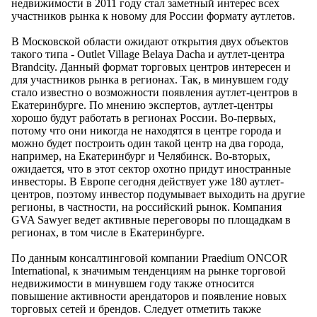
недвижимости в 2011 году стал заметный интерес всех
участников рынка к новому для России формату аутлетов.
В Московской области ожидают открытия двух объектов
такого типа - Outlet Village Belaya Dacha и аутлет-центра
Brandcity. Данный формат торговых центров интересен и
для участников рынка в регионах. Так, в минувшем году
стало известно о возможности появления аутлет-центров в
Екатеринбурге. По мнению экспертов, аутлет-центры
хорошо будут работать в регионах России. Во-первых,
потому что они никогда не находятся в центре города и
можно будет построить один такой центр на два города,
например, на Екатеринбург и Челябинск. Во-вторых,
ожидается, что в этот сектор охотно придут иностранные
инвесторы. В Европе сегодня действует уже 180 аутлет-
центров, поэтому инвестор подумывает выходить на другие
регионы, в частности, на российский рынок. Компания
GVA Sawyer ведет активные переговоры по площадкам в
регионах, в том числе в Екатеринбурге.
По данным консалтинговой компании Praedium ONCOR
International, к значимым тенденциям на рынке торговой
недвижимости в минувшем году также относится
повышение активности арендаторов и появление новых
торговых сетей и брендов. Следует отметить также