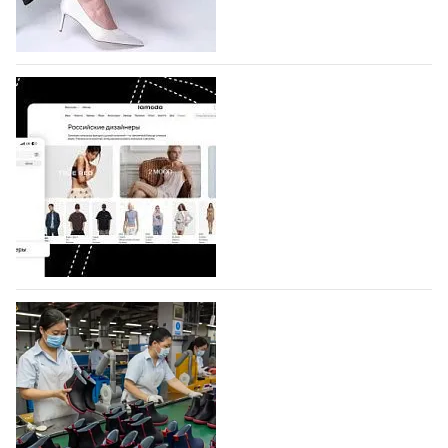
половину из них (494) прислали дизайнеры,
коллекции которых не были представлены в…
07.08.2026
747
BALLINA представит свои новинки на Euro
Shoes
Компания BALLINA Guangzhou Lihuang Footwear
Co., Ltd., основанная в 2011 году и расположенная в
Гуанчжоу, столице моды Китая, является
профессиональной обувной компанией,
объединяющей разработку, производство и…
07.08.2026
615
На платформе Lamoda - новый раздел и
условия продвижения локальных
дизайнерских марок
Российский маркетплейс Lamoda решил обновить
раздел для продажи продукции локальных