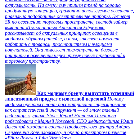
актуальность. На смену ему пришел тренд на хорошо
продуманную концепцию, грамотно используемое освещение,
правильно подобранные осветительные приборы. Эксперт
SR по освещению торговых пространств, светодизайнер
компании «Точка опоры» Анастасия Ефремова
рассказывает об актуальных принципах освещения в
модном и обувном ритейле, о том, как свет помогает
работать с товаром, пространством и эмоциями
покупателей. Она поможет посмотреть на базовые
принципы в освещении через призму новых требований к
торговому пространству.
Как модному бренду выпустить успешный
лицензионный продукт с известной персоной
Почему
модным брендам стоит рассматривать лицензирование
как стратегический инструмент — об этом главный
редактор журнала Shoes Report Наталья Тимашова
побеседовала с Марией Козеевой, СЕО медиахолдинга Юлии
Высоцкой (входит в состав Продюсерского центра Андрея
Сергеевича Кончаловского) и бренд-директором бизнесов
«Едим Дома» и Julia Vysotskaya.