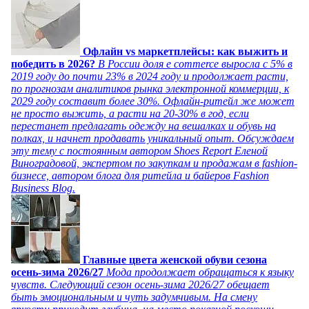
Офлайн vs маркетплейсы: как выжить и
победить в 2026?
В России доля e commerce выросла с 5% в
2019 году до почти 23% в 2024 году и продолжает расти,
по прогнозам аналитиков рынка электронной коммерции, к
2029 году составит более 30%. Офлайн-ритейл же может
не просто выжить, а расти на 20-30% в год, если
перестанет предлагать одежду на вешалках и обувь на
полках, и начнет продавать уникальный опыт. Обсуждаем
эту тему с постоянным автором Shoes Report Еленой
Виноградовой, экспертом по закупкам и продажам в fashion-
бизнесе, автором блога для ритейла и байеров Fashion
Business Blog.
Главные цвета женской обуви сезона
осень-зима 2026/27
Мода продолжает обращаться к языку
чувств. Следующий сезон осень-зима 2026/27 обещает
быть эмоциональным и чуть задумчивым. На смену