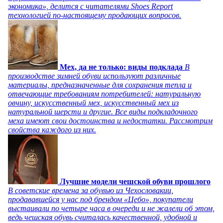
экономика», делится с читателями Shoes Report
технологией по-настоящему продающих вопросов.
Мех, да не только: виды подклада
В
производстве зимней обуви используют различные
материалы, предназначенные для сохранения тепла и
отвечающие требованиям потребителей: натуральную
овчину, искусственный мех, искусственный мех из
натуральной шерсти и другие. Все виды подкладочного
меха имеют свои достоинства и недостатки. Рассмотрим
свойства каждого из них.
Лучшие модели чешской обуви прошлого
В советские времена за обувью из Чехословакии,
продававшейся у нас под брендом «Цебо», покупатели
выстаивали по четыре часа в очереди и не жалели об этом,
ведь чешская обувь считалась качественной, удобной и