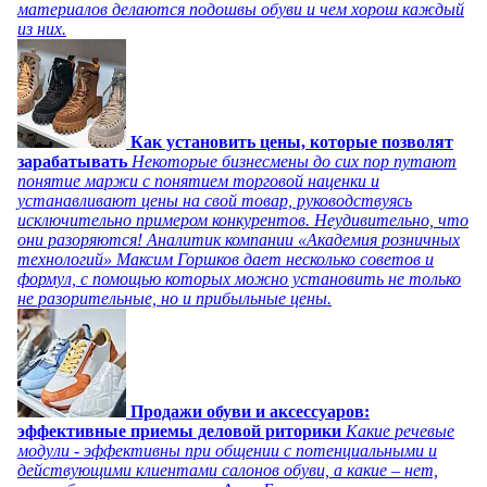
материалов делаются подошвы обуви и чем хорош каждый
из них.
Как установить цены, которые позволят
зарабатывать
Некоторые бизнесмены до сих пор путают
понятие маржи с понятием торговой наценки и
устанавливают цены на свой товар, руководствуясь
исключительно примером конкурентов. Неудивительно, что
они разоряются! Аналитик компании «Академия розничных
технологий» Максим Горшков дает несколько советов и
формул, с помощью которых можно установить не только
не разорительные, но и прибыльные цены.
Продажи обуви и аксессуаров:
эффективные приемы деловой риторики
Какие речевые
модули - эффективны при общении с потенциальными и
действующими клиентами салонов обуви, а какие – нет,