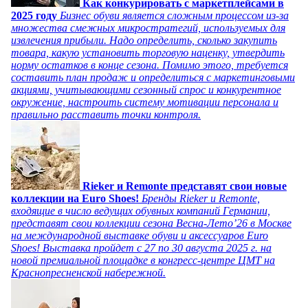
Как конкурировать с маркетплейсами в
2025 году
Бизнес обуви является сложным процессом из-за
множества смежных микростратегий, используемых для
извлечения прибыли. Надо определить, сколько закупить
товара, какую установить торговую наценку, утвердить
норму остатков в конце сезона. Помимо этого, требуется
составить план продаж и определиться с маркетинговыми
акциями, учитывающими сезонный спрос и конкурентное
окружение, настроить систему мотивации персонала и
правильно расставить точки контроля.
Rieker и Remonte представят свои новые
коллекции на Euro Shoes!
Бренды Rieker и Remonte,
входящие в число ведущих обувных компаний Германии,
представят свои коллекции сезона Весна-Лето’26 в Москве
на международной выставке обуви и аксессуаров Euro
Shoes! Выставка пройдет c 27 по 30 августа 2025 г. на
новой премиальной площадке в конгресс-центре ЦМТ на
Краснопресненской набережной.