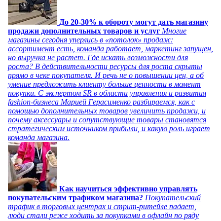
До 20-30% к обороту могут дать магазину
продажи дополнительных товаров и услуг
Многие
магазины сегодня уперлись в «потолок» продаж:
ассортимент есть, команда работает, маркетинг запущен,
но выручка не растет. Где искать возможности для
роста? В действительности ресурсы для роста скрыты
прямо в чеке покупателя. И речь не о повышении цен, а об
умение предложить клиенту больше ценности в момент
покупки. С экспертом SR в области управления и развития
fashion-бизнеса Марией Герасименко разбираемся, как с
помощью дополнительных товаров увеличить продажи, и
почему аксессуары и сопутствующие товары становятся
стратегическим источником прибыли, и какую роль играет
команда магазина.
Как научиться эффективно управлять
покупательским трафиком магазина?
Покупательский
трафик в торговых центрах и стрит-ритейле падает,
люди стали реже ходить за покупками в офлайн по ряду