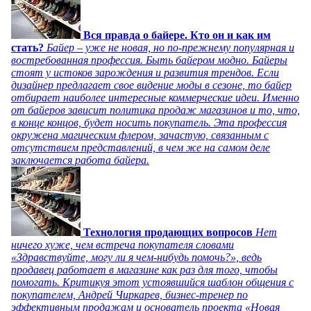
Вся правда о байере. Кто он и как им
стать?
Байер – уже не новая, но по-прежнему популярная и
востребованная профессия. Быть байером модно. Байеры
стоят у истоков зарождения и развития трендов. Если
дизайнер предлагает свое видение моды в сезоне, то байер
отбирает наиболее интересные коммерческие идеи. Именно
от байеров зависит политика продаж магазинов и то, что,
в конце концов, будет носить покупатель. Эта профессия
окружена магическим флером, зачастую, связанным с
отсутствием представлений, в чем же на самом деле
заключается работа байера.
Технология продающих вопросов
Нет
ничего хуже, чем встреча покупателя словами
«Здравствуйте, могу ли я чем-нибудь помочь?», ведь
продавец работает в магазине как раз для того, чтобы
помогать. Критикуя этот устоявшийся шаблон общения с
покупателем, Андрей Чиркарев, бизнес-тренер по
эффективным продажам и основатель проекта «Новая