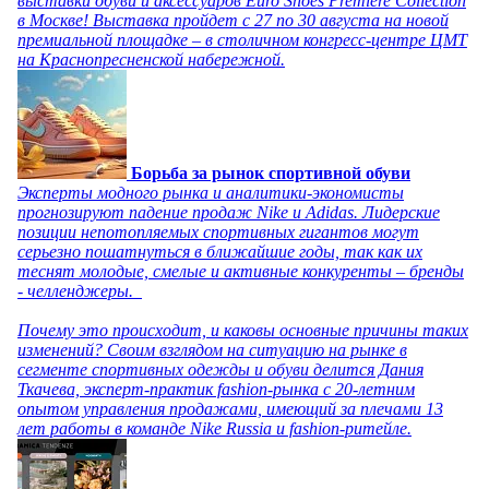
выставки обуви и аксессуаров Euro Shoes Premiere Collection
в Москве! Выставка пройдет с 27 по 30 августа на новой
премиальной площадке – в столичном конгресс-центре ЦМТ
на Краснопресненской набережной.
Борьба за рынок спортивной обуви
Эксперты модного рынка и аналитики-экономисты
прогнозируют падение продаж Nike и Adidas. Лидерские
позиции непотопляемых спортивных гигантов могут
серьезно пошатнуться в ближайшие годы, так как их
теснят молодые, смелые и активные конкуренты – бренды
- челленджеры.
Почему это происходит, и каковы основные причины таких
изменений? Своим взглядом на ситуацию на рынке в
сегменте спортивных одежды и обуви делится Дания
Ткачева, эксперт-практик fashion-рынка с 20-летним
опытом управления продажами, имеющий за плечами 13
лет работы в команде Nike Russia и fashion-ритейле.