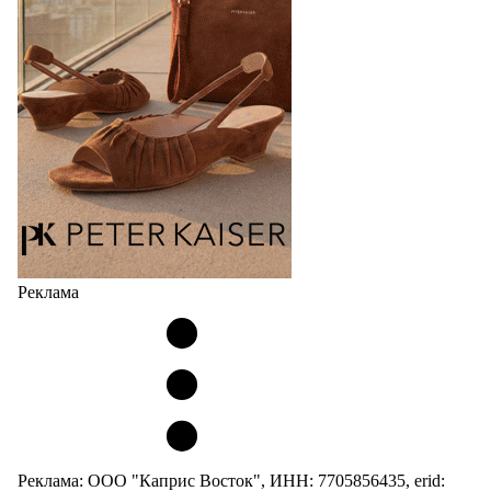
сникерины (гибридный вариант балеток и
кроссовок обтекаемой формы и с тонкой подошвой).
Но в модели Miu Miu Bubble присутствует еще и…
05.08.2026
3940
Реклама
Реклама: ООО "Каприс Восток", ИНН: 7705856435, erid: