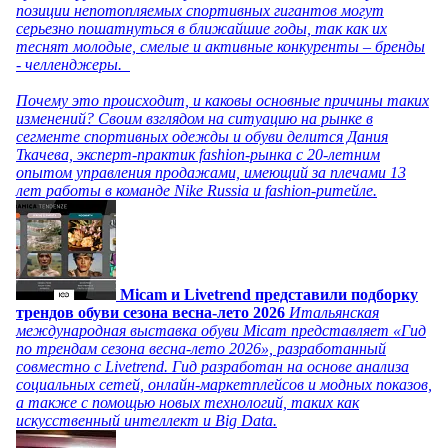
позиции непотопляемых спортивных гигантов могут
серьезно пошатнуться в ближайшие годы, так как их
теснят молодые, смелые и активные конкуренты – бренды
- челленджеры.
Почему это происходит, и каковы основные причины таких
изменений? Своим взглядом на ситуацию на рынке в
сегменте спортивных одежды и обуви делится Дания
Ткачева, эксперт-практик fashion-рынка с 20-летним
опытом управления продажами, имеющий за плечами 13
лет работы в команде Nike Russia и fashion-ритейле.
Micam и Livetrend представили подборку
трендов обуви сезона весна-лето 2026
Итальянская
международная выставка обуви Micam представляет «Гид
по трендам сезона весна-лето 2026», разработанный
совместно с Livetrend. Гид разработан на основе анализа
социальных сетей, онлайн-маркетплейсов и модных показов,
а также с помощью новых технологий, таких как
искусственный интеллект и Big Data.