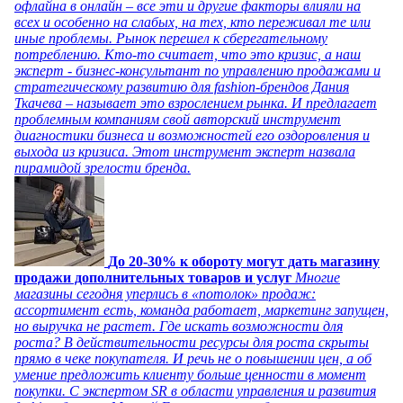
офлайна в онлайн – все эти и другие факторы влияли на
всех и особенно на слабых, на тех, кто переживал те или
иные проблемы. Рынок перешел к сберегательному
потреблению. Кто-то считает, что это кризис, а наш
эксперт - бизнес-консультант по управлению продажами и
стратегическому развитию для fashion-брендов Дания
Ткачева – называет это взрослением рынка. И предлагает
проблемным компаниям свой авторский инструмент
диагностики бизнеса и возможностей его оздоровления и
выхода из кризиса. Этот инструмент эксперт назвала
пирамидой зрелости бренда.
До 20-30% к обороту могут дать магазину
продажи дополнительных товаров и услуг
Многие
магазины сегодня уперлись в «потолок» продаж:
ассортимент есть, команда работает, маркетинг запущен,
но выручка не растет. Где искать возможности для
роста? В действительности ресурсы для роста скрыты
прямо в чеке покупателя. И речь не о повышении цен, а об
умение предложить клиенту больше ценности в момент
покупки. С экспертом SR в области управления и развития