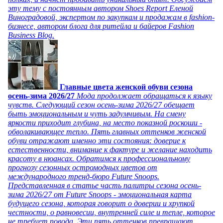
эту тему с постоянным автором Shoes Report Еленой
Виноградовой, экспертом по закупкам и продажам в fashion-
бизнесе, автором блога для ритейла и байеров Fashion
Business Blog.
Главные цвета женской обуви сезона
осень-зима 2026/27
Мода продолжает обращаться к языку
чувств. Следующий сезон осень-зима 2026/27 обещает
быть эмоциональным и чуть задумчивым. На смену
яркости приходит глубина, на место показной роскоши -
обволакивающее тепло. Пять главных оттенков женской
обуви отражают именно эти состояния: доверие к
естественности, внимание к фактуре и желание находить
красоту в нюансах. Обратимся к профессиональному
прогнозу сезонных остромодных цветов от
международного тренд-бюро Future Snoops.
Представленная в статье часть палитры сезона осень-
зима 2026/27 от Future Snoops - эмоциональная карта
будущего сезона, которая говорит о доверии и хрупкой
честности, о равновесии, внутренней силе и тепле, которое
не требует повода. Эти пять оттенков превращают