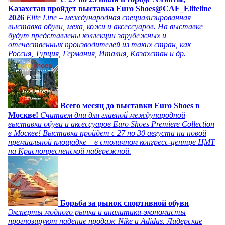
Казахстан пройдет выставка Euro Shoes@CAF_Eliteline
2026
Elite Line – международная специализированная
выставка обуви, меха, кожи и аксессуаров. На выставке
будут представлены коллекции зарубежных и
отечественных производителей из таких стран, как
Россия, Турция, Германия, Италия, Казахстан и др.
Всего месяц до выставки Euro Shoes в
Москве!
Считаем дни для главной международной
выставки обуви и аксессуаров Euro Shoes Premiere Collection
в Москве! Выставка пройдет с 27 по 30 августа на новой
премиальной площадке – в столичном конгресс-центре ЦМТ
на Краснопресненской набережной.
Борьба за рынок спортивной обуви
Эксперты модного рынка и аналитики-экономисты
прогнозируют падение продаж Nike и Adidas. Лидерские