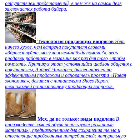
отсутствием представлений, в чем же на самом деле
заключается работа байера.
Технология продающих вопросов
Нет
ничего хуже, чем встреча покупателя словами
«Здравствуйте, могу ли я чем-нибудь помочь?», ведь
продавец работает в магазине как раз для того, чтобы
помогать. Критикуя этот устоявшийся шаблон общения с
покупателем, Андрей Чиркарев, бизнес-тренер по
эффективным продажам и основатель проекта «Новая
экономика», делится с читателями Shoes Report
технологией по-настоящему продающих вопросов.
Мех, да не только: виды подклада
В
производстве зимней обуви используют различные
материалы, предназначенные для сохранения тепла и
отвечающие требованиям потребителей: натуральную