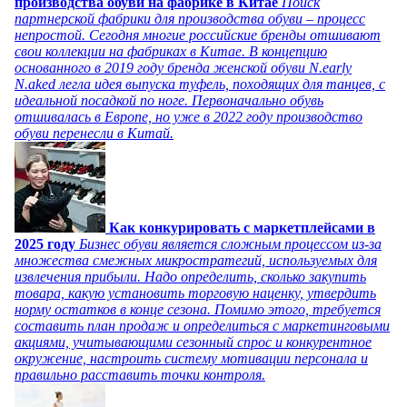
производства обуви на фабрике в Китае
Поиск
партнерской фабрики для производства обуви – процесс
непростой. Сегодня многие российские бренды отшивают
свои коллекции на фабриках в Китае. В концепцию
основанного в 2019 году бренда женской обуви N.early
N.aked легла идея выпуска туфель, походящих для танцев, с
идеальной посадкой по ноге. Первоначально обувь
отшивалась в Европе, но уже в 2022 году производство
обуви перенесли в Китай.
Как конкурировать с маркетплейсами в
2025 году
Бизнес обуви является сложным процессом из-за
множества смежных микростратегий, используемых для
извлечения прибыли. Надо определить, сколько закупить
товара, какую установить торговую наценку, утвердить
норму остатков в конце сезона. Помимо этого, требуется
составить план продаж и определиться с маркетинговыми
акциями, учитывающими сезонный спрос и конкурентное
окружение, настроить систему мотивации персонала и
правильно расставить точки контроля.