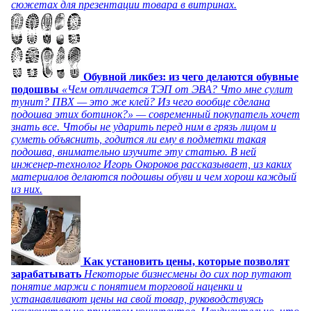
сюжетах для презентации товара в витринах.
Обувной ликбез: из чего делаются обувные
подошвы
«Чем отличается ТЭП от ЭВА? Что мне сулит
тунит? ПВХ — это же клей? Из чего вообще сделана
подошва этих ботинок?» — современный покупатель хочет
знать все. Чтобы не ударить перед ним в грязь лицом и
суметь объяснить, годится ли ему в подметки такая
подошва, внимательно изучите эту статью. В ней
инженер-технолог Игорь Окороков рассказывает, из каких
материалов делаются подошвы обуви и чем хорош каждый
из них.
Как установить цены, которые позволят
зарабатывать
Некоторые бизнесмены до сих пор путают
понятие маржи с понятием торговой наценки и
устанавливают цены на свой товар, руководствуясь