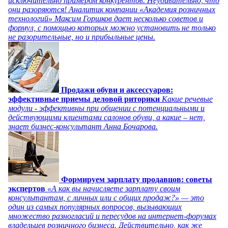
исключительно примером конкурентов. Неудивительно, что
они разоряются! Аналитик компании «Академия розничных
технологий» Максим Горшков дает несколько советов и
формул, с помощью которых можно установить не только
не разорительные, но и прибыльные цены.
Продажи обуви и аксессуаров:
эффективные приемы деловой риторики
Какие речевые
модули - эффективны при общении с потенциальными и
действующими клиентами салонов обуви, а какие – нет,
знает бизнес-консультант Анна Бочарова.
Формируем зарплату продавцов: советы
экспертов
«А как вы начисляете зарплату своим
консультантам, с личных или с общих продаж?» — это
один из самых популярных вопросов, вызывающих
множество разногласий и пересудов на интернет-форумах
владельцев розничного бизнеса. Действительно, как же