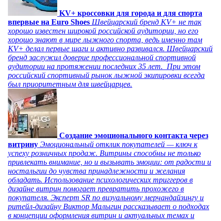
KV+ кроссовки для города и для спорта
впервые на Euro Shoes
Швейцарский бренд KV+ не так
хорошо известен широкой российской аудитории, но его
хорошо знают в мире лыжного спорта, ведь именно там
KV+ делал первые шаги и активно развивался. Швейцарский
бренд заслужил доверие профессиональной спортивной
аудитории на протяжении последних 35 лет. При этом
российский спортивный рынок лыжной экипировки всегда
был приоритетным для швейцарцев.
Создание эмоционального контакта через
витрину
Эмоциональный отклик покупателей — ключ к
успеху розничных продаж. Витрины способны не только
привлекать внимание, но и вызывать эмоции: от радости и
ностальгии до чувства принадлежности и желания
обладать. Использование психологических триггеров в
дизайне витрин помогает превратить прохожего в
покупателя. Эксперт SR по визуальному мерчандайзингу и
ритейл-дизайну Виктор Малыгин рассказывает о подходах
в концепции оформления витрин и актуальных темах и