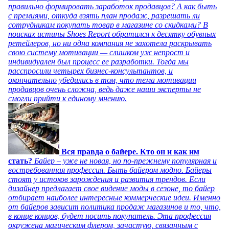
правильно формировать заработок продавцов? А как быть
с премиями, откуда взять план продаж, разрешать ли
сотрудникам покупать товар в магазине со скидками? В
поисках истины Shoes Report обратился к десятку обувных
ретейлеров, но ни одна компания не захотела раскрывать
свою систему мотивации — слишком уж непрост и
индивидуален был процесс ее разработки. Тогда мы
расспросили четырех бизнес-консультантов, и
окончательно убедились в том, что тема мотивации
продавцов очень сложна, ведь даже наши эксперты не
смогли прийти к единому мнению.
Вся правда о байере. Кто он и как им
стать?
Байер – уже не новая, но по-прежнему популярная и
востребованная профессия. Быть байером модно. Байеры
стоят у истоков зарождения и развития трендов. Если
дизайнер предлагает свое видение моды в сезоне, то байер
отбирает наиболее интересные коммерческие идеи. Именно
от байеров зависит политика продаж магазинов и то, что,
в конце концов, будет носить покупатель. Эта профессия
окружена магическим флером, зачастую, связанным с