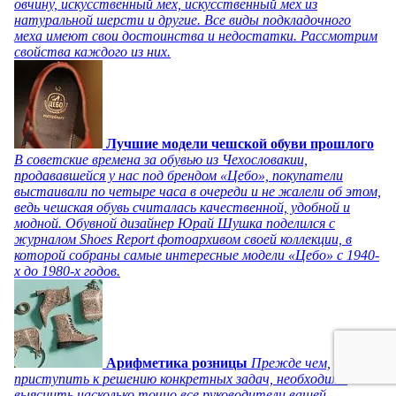
овчину, искусственный мех, искусственный мех из
натуральной шерсти и другие. Все виды подкладочного
меха имеют свои достоинства и недостатки. Рассмотрим
свойства каждого из них.
Лучшие модели чешской обуви прошлого
В советские времена за обувью из Чехословакии,
продававшейся у нас под брендом «Цебо», покупатели
выстаивали по четыре часа в очереди и не жалели об этом,
ведь чешская обувь считалась качественной, удобной и
модной. Обувной дизайнер Юрай Шушка поделился с
журналом Shoes Report фотоархивом своей коллекции, в
которой собраны самые интересные модели «Цебо» с 1940-
х до 1980-х годов.
Арифметика розницы
Прежде чем,
приступить к решению конкретных задач, необходимо
выяснить насколько точно все руководители вашей