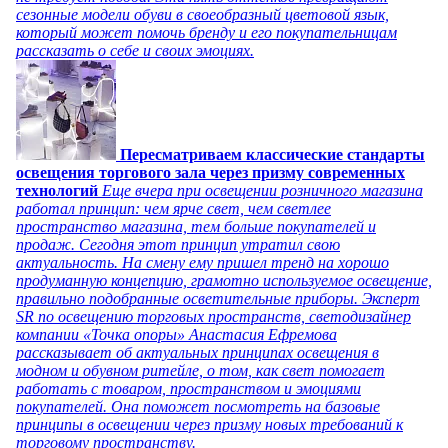
сезонные модели обуви в своеобразный цветовой язык,
который может помочь бренду и его покупательницам
рассказать о себе и своих эмоциях.
Пересматриваем классические стандарты
освещения торгового зала через призму современных
технологий
Еще вчера при освещении розничного магазина
работал принцип: чем ярче свет, чем светлее
пространство магазина, тем больше покупателей и
продаж. Сегодня этот принцип утратил свою
актуальность. На смену ему пришел тренд на хорошо
продуманную концепцию, грамотно используемое освещение,
правильно подобранные осветительные приборы. Эксперт
SR по освещению торговых пространств, светодизайнер
компании «Точка опоры» Анастасия Ефремова
рассказывает об актуальных принципах освещения в
модном и обувном ритейле, о том, как свет помогает
работать с товаром, пространством и эмоциями
покупателей. Она поможет посмотреть на базовые
принципы в освещении через призму новых требований к
торговому пространству.