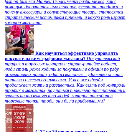
fashion-бизнеса Марией Герасименко разбираемся, как с
помощью дополнительных товаров увеличить продажи, и
почему аксессуары и сопутствующие товары становятся
стратегическим источником прибыли, и какую роль играет
команда магазина.
Как научиться эффективно управлять
покупательским трафиком магазина?
Покупательский
трафик в торговых центрах и стрит-ритейле падает,
люди стали реже ходить за покупками в офлайн по ряду
объективных причин, одна из которых – удобство онлайн-
шопинга со всеми его плюсами. И все же офлайн
продолжает жить и развиваться. Как взять под контроль
трафик в магазинах, научиться правильно рассчитывать и
влиять на то количество людей, которое приходит в
торговые точки, чтобы они были прибыльными?
C 27 по 29 июля в городе Алматы,