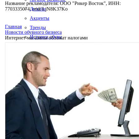
Название рекламодателя: ООО "Рикер Восток", ИНН:
7703335074, erid: LjN8K37Ko
Дизайн
Акценты
Главная
Тренды
Новости обувного бизнеса
Истории обуви
Интернет-магазины обложат налогами
Производство