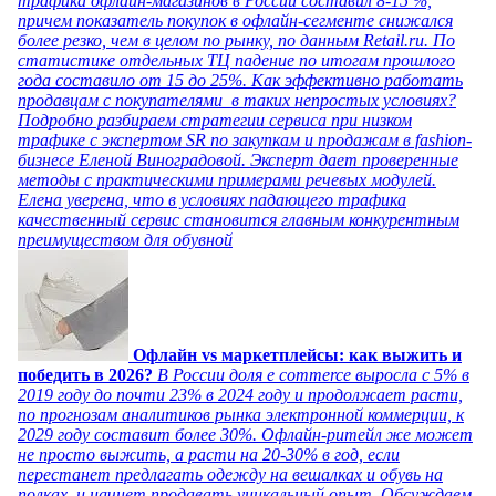
трафика офлайн-магазинов в России составил 8-15 %,
причем показатель покупок в офлайн-сегменте снижался
более резко, чем в целом по рынку, по данным Retail.ru. По
статистике отдельных ТЦ падение по итогам прошлого
года составило от 15 до 25%. Как эффективно работать
продавцам с покупателями в таких непростых условиях?
Подробно разбираем стратегии сервиса при низком
трафике с экспертом SR по закупкам и продажам в fashion-
бизнесе Еленой Виноградовой. Эксперт дает проверенные
методы с практическими примерами речевых модулей.
Елена уверена, что в условиях падающего трафика
качественный сервис становится главным конкурентным
преимуществом для обувной
Офлайн vs маркетплейсы: как выжить и
победить в 2026?
В России доля e commerce выросла с 5% в
2019 году до почти 23% в 2024 году и продолжает расти,
по прогнозам аналитиков рынка электронной коммерции, к
2029 году составит более 30%. Офлайн-ритейл же может
не просто выжить, а расти на 20-30% в год, если
перестанет предлагать одежду на вешалках и обувь на
полках, и начнет продавать уникальный опыт. Обсуждаем