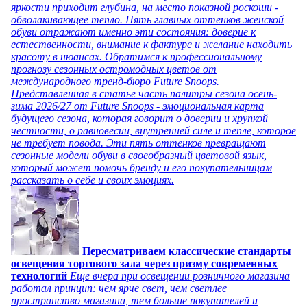
яркости приходит глубина, на место показной роскоши -
обволакивающее тепло. Пять главных оттенков женской
обуви отражают именно эти состояния: доверие к
естественности, внимание к фактуре и желание находить
красоту в нюансах. Обратимся к профессиональному
прогнозу сезонных остромодных цветов от
международного тренд-бюро Future Snoops.
Представленная в статье часть палитры сезона осень-
зима 2026/27 от Future Snoops - эмоциональная карта
будущего сезона, которая говорит о доверии и хрупкой
честности, о равновесии, внутренней силе и тепле, которое
не требует повода. Эти пять оттенков превращают
сезонные модели обуви в своеобразный цветовой язык,
который может помочь бренду и его покупательницам
рассказать о себе и своих эмоциях.
Пересматриваем классические стандарты
освещения торгового зала через призму современных
технологий
Еще вчера при освещении розничного магазина
работал принцип: чем ярче свет, чем светлее
пространство магазина, тем больше покупателей и