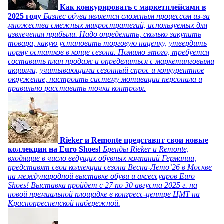
Как конкурировать с маркетплейсами в
2025 году
Бизнес обуви является сложным процессом из-за
множества смежных микростратегий, используемых для
извлечения прибыли. Надо определить, сколько закупить
товара, какую установить торговую наценку, утвердить
норму остатков в конце сезона. Помимо этого, требуется
составить план продаж и определиться с маркетинговыми
акциями, учитывающими сезонный спрос и конкурентное
окружение, настроить систему мотивации персонала и
правильно расставить точки контроля.
Rieker и Remonte представят свои новые
коллекции на Euro Shoes!
Бренды Rieker и Remonte,
входящие в число ведущих обувных компаний Германии,
представят свои коллекции сезона Весна-Лето’26 в Москве
на международной выставке обуви и аксессуаров Euro
Shoes! Выставка пройдет c 27 по 30 августа 2025 г. на
новой премиальной площадке в конгресс-центре ЦМТ на
Краснопресненской набережной.