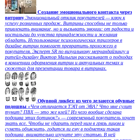
Создание эмоционального контакта через
витрину
Эмоциональный отклик покупателей — ключ к
успеху розничных продаж. Витрины способны не только
привлекать внимание, но и вызывать эмоции: от радости и
ностальгии до чувства принадлежности и желания
обладать. Использование психологических триггеров в
дизайне витрин помогает превратить прохожего в
покупателя. Эксперт SR по визуальному мерчандайзингу и
ритейл-дизайну Виктор Малыгин рассказывает о подходах
в концепции оформления витрин и актуальных темах и
сюжетах для презентации товара в витринах.
Обувной ликбез: из чего делаются обувные
подошвы
«Чем отличается ТЭП от ЭВА? Что мне сулит
тунит? ПВХ — это же клей? Из чего вообще сделана
подошва этих ботинок?» — современный покупатель хочет
знать все. Чтобы не ударить перед ним в грязь лицом и
суметь объяснить, годится ли ему в подметки такая
подошва, внимательно изучите эту статью. В ней