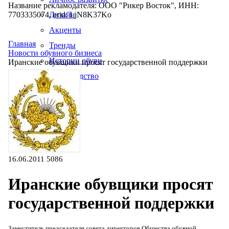
Название рекламодателя: ООО "Рикер Восток", ИНН:
7703335074, erid: LjN8K37Ko
Дизайн
Акценты
Главная
Тренды
Новости обувного бизнеса
Истории обуви
Иранские обувщики просят государственной поддержки
Производство
16.06.2011
5086
Иранские обувщики просят
государственной поддержки
Заместитель председателя совета директоров Общества обувной