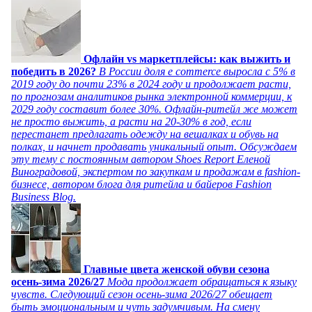
Офлайн vs маркетплейсы: как выжить и
победить в 2026?
В России доля e commerce выросла с 5% в
2019 году до почти 23% в 2024 году и продолжает расти,
по прогнозам аналитиков рынка электронной коммерции, к
2029 году составит более 30%. Офлайн-ритейл же может
не просто выжить, а расти на 20-30% в год, если
перестанет предлагать одежду на вешалках и обувь на
полках, и начнет продавать уникальный опыт. Обсуждаем
эту тему с постоянным автором Shoes Report Еленой
Виноградовой, экспертом по закупкам и продажам в fashion-
бизнесе, автором блога для ритейла и байеров Fashion
Business Blog.
Главные цвета женской обуви сезона
осень-зима 2026/27
Мода продолжает обращаться к языку
чувств. Следующий сезон осень-зима 2026/27 обещает
быть эмоциональным и чуть задумчивым. На смену