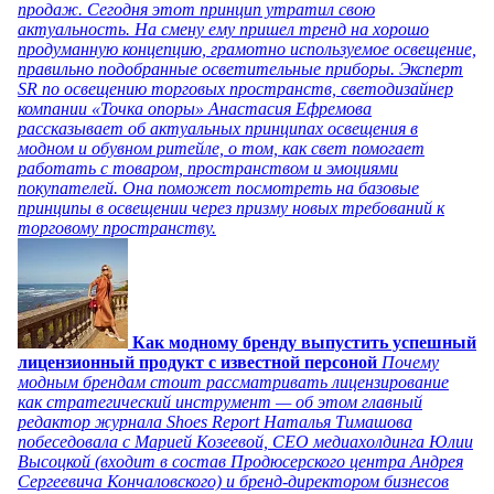
продаж. Сегодня этот принцип утратил свою
актуальность. На смену ему пришел тренд на хорошо
продуманную концепцию, грамотно используемое освещение,
правильно подобранные осветительные приборы. Эксперт
SR по освещению торговых пространств, светодизайнер
компании «Точка опоры» Анастасия Ефремова
рассказывает об актуальных принципах освещения в
модном и обувном ритейле, о том, как свет помогает
работать с товаром, пространством и эмоциями
покупателей. Она поможет посмотреть на базовые
принципы в освещении через призму новых требований к
торговому пространству.
Как модному бренду выпустить успешный
лицензионный продукт с известной персоной
Почему
модным брендам стоит рассматривать лицензирование
как стратегический инструмент — об этом главный
редактор журнала Shoes Report Наталья Тимашова
побеседовала с Марией Козеевой, СЕО медиахолдинга Юлии
Высоцкой (входит в состав Продюсерского центра Андрея
Сергеевича Кончаловского) и бренд-директором бизнесов