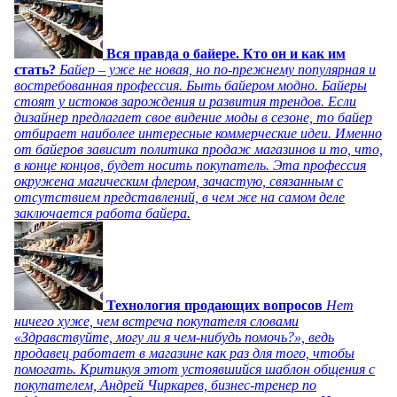
Вся правда о байере. Кто он и как им
стать?
Байер – уже не новая, но по-прежнему популярная и
востребованная профессия. Быть байером модно. Байеры
стоят у истоков зарождения и развития трендов. Если
дизайнер предлагает свое видение моды в сезоне, то байер
отбирает наиболее интересные коммерческие идеи. Именно
от байеров зависит политика продаж магазинов и то, что,
в конце концов, будет носить покупатель. Эта профессия
окружена магическим флером, зачастую, связанным с
отсутствием представлений, в чем же на самом деле
заключается работа байера.
Технология продающих вопросов
Нет
ничего хуже, чем встреча покупателя словами
«Здравствуйте, могу ли я чем-нибудь помочь?», ведь
продавец работает в магазине как раз для того, чтобы
помогать. Критикуя этот устоявшийся шаблон общения с
покупателем, Андрей Чиркарев, бизнес-тренер по