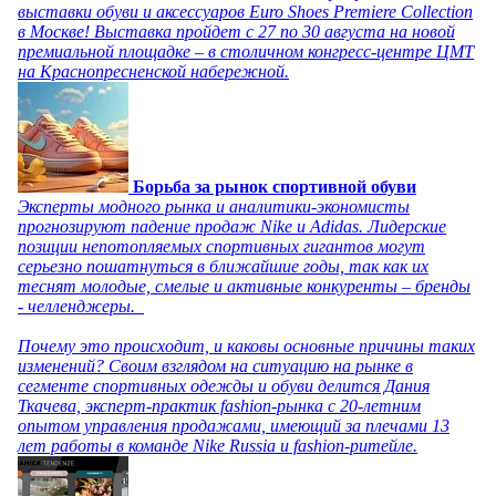
выставки обуви и аксессуаров Euro Shoes Premiere Collection
в Москве! Выставка пройдет с 27 по 30 августа на новой
премиальной площадке – в столичном конгресс-центре ЦМТ
на Краснопресненской набережной.
Борьба за рынок спортивной обуви
Эксперты модного рынка и аналитики-экономисты
прогнозируют падение продаж Nike и Adidas. Лидерские
позиции непотопляемых спортивных гигантов могут
серьезно пошатнуться в ближайшие годы, так как их
теснят молодые, смелые и активные конкуренты – бренды
- челленджеры.
Почему это происходит, и каковы основные причины таких
изменений? Своим взглядом на ситуацию на рынке в
сегменте спортивных одежды и обуви делится Дания
Ткачева, эксперт-практик fashion-рынка с 20-летним
опытом управления продажами, имеющий за плечами 13
лет работы в команде Nike Russia и fashion-ритейле.