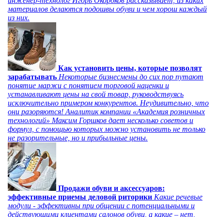
инженер-технолог Игорь Окороков рассказывает, из каких
материалов делаются подошвы обуви и чем хорош каждый
из них.
Как установить цены, которые позволят
зарабатывать
Некоторые бизнесмены до сих пор путают
понятие маржи с понятием торговой наценки и
устанавливают цены на свой товар, руководствуясь
исключительно примером конкурентов. Неудивительно, что
они разоряются! Аналитик компании «Академия розничных
технологий» Максим Горшков дает несколько советов и
формул, с помощью которых можно установить не только
не разорительные, но и прибыльные цены.
Продажи обуви и аксессуаров:
эффективные приемы деловой риторики
Какие речевые
модули - эффективны при общении с потенциальными и
действующими клиентами салонов обуви, а какие – нет,