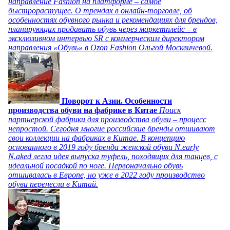
направление Fashion на платформе – самое
быстрорастущее. О трендах в онлайн-торговле, об
особенностях обувного рынка и рекомендациях для брендов,
планирующих продавать обувь через маркетплейс – в
эксклюзивном интервью SR с коммерческим директором
направления «Обувь» в Ozon Fashion Ольгой Москвичевой.
Поворот к Азии. Особенности
производства обуви на фабрике в Китае
Поиск
партнерской фабрики для производства обуви – процесс
непростой. Сегодня многие российские бренды отшивают
свои коллекции на фабриках в Китае. В концепцию
основанного в 2019 году бренда женской обуви N.early
N.aked легла идея выпуска туфель, походящих для танцев, с
идеальной посадкой по ноге. Первоначально обувь
отшивалась в Европе, но уже в 2022 году производство
обуви перенесли в Китай.