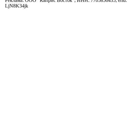
Реклама: ООО "Каприс Восток", ИНН: 7705856435, erid:
LjN8K34jk