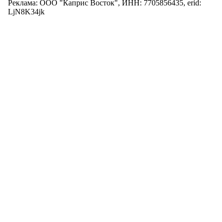
Реклама: ООО "Каприс Восток", ИНН: 7705856435, erid:
LjN8K34jk