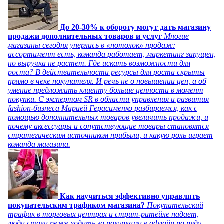
До 20-30% к обороту могут дать магазину
продажи дополнительных товаров и услуг
Многие
магазины сегодня уперлись в «потолок» продаж:
ассортимент есть, команда работает, маркетинг запущен,
но выручка не растет. Где искать возможности для
роста? В действительности ресурсы для роста скрыты
прямо в чеке покупателя. И речь не о повышении цен, а об
умение предложить клиенту больше ценности в момент
покупки. С экспертом SR в области управления и развития
fashion-бизнеса Марией Герасименко разбираемся, как с
помощью дополнительных товаров увеличить продажи, и
почему аксессуары и сопутствующие товары становятся
стратегическим источником прибыли, и какую роль играет
команда магазина.
Как научиться эффективно управлять
покупательским трафиком магазина?
Покупательский
трафик в торговых центрах и стрит-ритейле падает,
люди стали реже ходить за покупками в офлайн по ряду