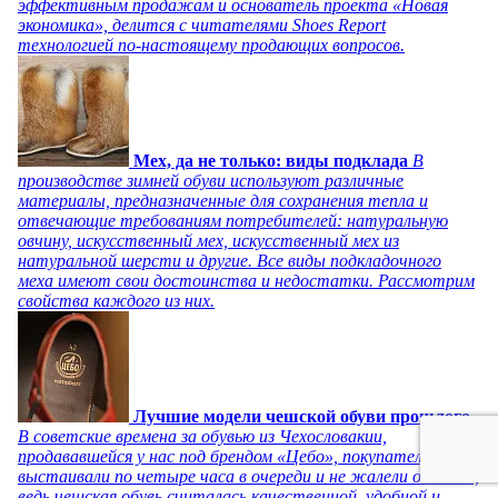
эффективным продажам и основатель проекта «Новая
экономика», делится с читателями Shoes Report
технологией по-настоящему продающих вопросов.
Мех, да не только: виды подклада
В
производстве зимней обуви используют различные
материалы, предназначенные для сохранения тепла и
отвечающие требованиям потребителей: натуральную
овчину, искусственный мех, искусственный мех из
натуральной шерсти и другие. Все виды подкладочного
меха имеют свои достоинства и недостатки. Рассмотрим
свойства каждого из них.
Лучшие модели чешской обуви прошлого
В советские времена за обувью из Чехословакии,
продававшейся у нас под брендом «Цебо», покупатели
выстаивали по четыре часа в очереди и не жалели об этом,
ведь чешская обувь считалась качественной, удобной и