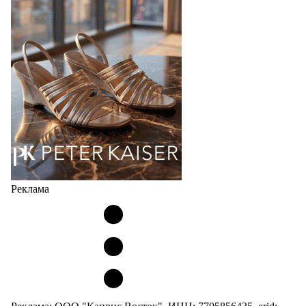
соответствует сегодняшнему тренду на
сникерины (гибридный вариант балеток и
кроссовок обтекаемой формы и с тонкой подошвой).
Но в модели Miu Miu Bubble присутствует еще и…
05.08.2026
2389
Реклама