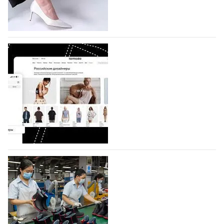
половину из них (494) прислали дизайнеры,
коллекции которых не были представлены в…
07.08.2026
539
BALLINA представит свои новинки на Euro
Shoes
Компания BALLINA Guangzhou Lihuang Footwear
Co., Ltd., основанная в 2011 году и расположенная в
Гуанчжоу, столице моды Китая, является
профессиональной обувной компанией,
объединяющей разработку, производство и…
07.08.2026
394
На платформе Lamoda - новый раздел и
условия продвижения локальных
дизайнерских марок
Российский маркетплейс Lamoda решил обновить