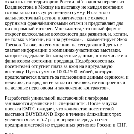
охватить всю территорию России. «Сегодня за перелет из
Владивостока в Москву на выставку не каждая компания
готова заплатить существенную сумму. Из-за этого
дальневосточный регион практически не охвачен
крупными франчайзинговыми сетями и представляет для
них огромный интерес. Мне кажется, что новый формат
откроет колоссальные возможности для развития, и, кстати,
не только в России, но и за рубежом», - комментирует Якоб
Тресков. Также, по его мнению, на сегодняшний день не
хватает информации о компаниях-участниках выставки,
которые содержали бы конкретные данные, в том числе и о
финансовом состоянии продавца. Недобросовестных
посетителей отпугнет плата за вход на виртуальную
выставку. Пусть сумма в 1000-1500 рублей, которую
предполагается платить за пользование данным сервисом, и
невелика, но вряд ли ее заплатит человек, не настроенный
на деловые переговоры и заключение контрактов».
Разработкой уникальной выставочной платформы
занимаются армянские IT-специалисты. После запуска
проекта EMTG ожидает, что количество посетителей
выставки BUYBRAND Expo в течение ближайших трех
увеличится лет в 5-7 раз, в первую очередь за счет
предпринимателей из отдаленных регионов России и СНГ.