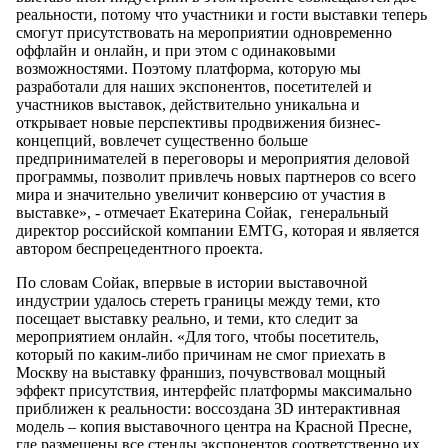
реальности, потому что участники и гости выставки теперь
смогут присутствовать на мероприятии одновременно
оффлайн и онлайн, и при этом с одинаковыми
возможностями. Поэтому платформа, которую мы
разработали для наших экспонентов, посетителей и
участников выставок, действительно уникальна и
открывает новые перспективы продвижения бизнес-
концепций, вовлечет существенно больше
предпринимателей в переговоры и мероприятия деловой
программы, позволит привлечь новых партнеров со всего
мира и значительно увеличит конверсию от участия в
выставке», - отмечает Екатерина Сойак, генеральный
директор российской компании EMTG, которая и является
автором беспрецедентного проекта.
По словам Сойак, впервые в истории выставочной
индустрии удалось стереть границы между теми, кто
посещает выставку реально, и теми, кто следит за
мероприятием онлайн. «Для того, чтобы посетитель,
который по каким-либо причинам не смог приехать в
Москву на выставку франшиз, почувствовал мощный
эффект присутствия, интерфейс платформы максимально
приближен к реальности: воссоздана 3D интерактивная
модель – копия выставочного центра на Красной Пресне,
где размещены все стенды экспонентов соответственно их