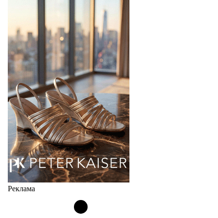
стиль, надёжность и безупречное качество
Фабрика зонтов DINIYA является одним из лидеров
продаж на рынке в России, Беларуси и других
странах СНГ. Широкий модельный ряд женских,
мужских, детских и пляжных зонтов в необычном
дизайнерском исполнении, отличается надёжностью
и высоким качеством…
05.08.2026
448
Реклама