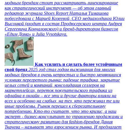
модным брендам стоит рассматривать лицензирование
как стратегический инструмент — об этом главный
редактор журнала Shoes Report Наталья Тимашова
побеседовала с Марией Козеевой, СЕО медиахолдинга Юлии
Высоцкой (входит в состав Продюсерского центра Андрея
Сергеевича Кончаловского) и бренд-директором бизнесов
«Едим Дома» и Julia Vysotskaya.
Как усилить и сделать более устойчивым
свой бренд
2025 год стал годом выживания для многих
модных брендов в очень непростых и быстро меняющихся
условиях перегретого рынка: падение трафика, закрытие
целых сетей и компаний, консолидация селлеров на
маркетплейсах, переток покупательского трафика из
офлайна в онлайн – все эти и другие факторы влияли на
всех и особенно на слабых, на тех, кто переживал те или
иные проблемы. Рынок перешел к сберегательному
потреблению. Кто-то считает, что это кризис, а наш
эксперт - бизнес-консультант по управлению продажами и
стратегическому развитию для fashion-брендов Дания
Ткачева – называет это взрослением рынка. И предлагает