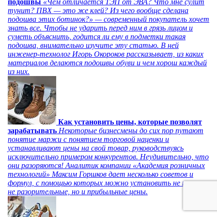
подошвы
«Чем отличается ТЭП от ЭВА? Что мне сулит
тунит? ПВХ — это же клей? Из чего вообще сделана
подошва этих ботинок?» — современный покупатель хочет
знать все. Чтобы не ударить перед ним в грязь лицом и
суметь объяснить, годится ли ему в подметки такая
подошва, внимательно изучите эту статью. В ней
инженер-технолог Игорь Окороков рассказывает, из каких
материалов делаются подошвы обуви и чем хорош каждый
из них.
Как установить цены, которые позволят
зарабатывать
Некоторые бизнесмены до сих пор путают
понятие маржи с понятием торговой наценки и
устанавливают цены на свой товар, руководствуясь
исключительно примером конкурентов. Неудивительно, что
они разоряются! Аналитик компании «Академия розничных
технологий» Максим Горшков дает несколько советов и
формул, с помощью которых можно установить не только
не разорительные, но и прибыльные цены.