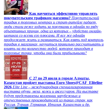
Как научиться эффективно управлять
покупательским трафиком магазина?
Покупательский
трафик в торговых центрах и стрит-ритейле падает,
люди стали реже ходить за покупками в офлайн по ряду
объективных причин, одна из которых – удобство онлайн-
шопинга со всеми его плюсами. И все же офлайн
продолжает жить и развиваться. Как взять под контроль
трафик в магазинах, научиться правильно рассчитывать и
влиять на то количество людей, которое приходит в
торговые точки, чтобы они были прибыльными?
C 27 по 29 июля в городе Алматы,
Казахстан пройдет выставка Euro Shoes@CAF_Eliteline
2026
Elite Line – международная специализированная
выставка обуви, меха, кожи и аксессуаров. На выставке
будут представлены коллекции зарубежных и
отечественных производителей из таких стран, как
Россия, Турция, Германия, Италия, Казахстан и др.