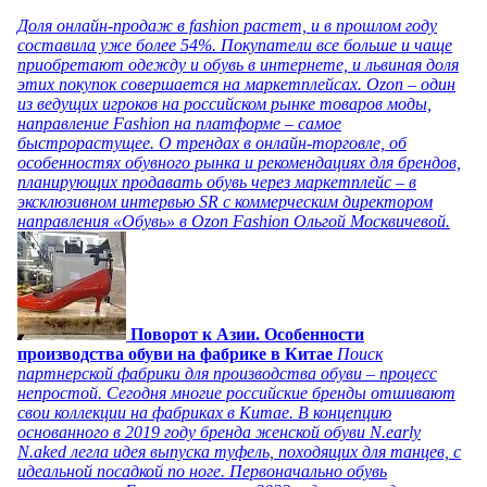
Доля онлайн-продаж в fashion растет, и в прошлом году
составила уже более 54%. Покупатели все больше и чаще
приобретают одежду и обувь в интернете, и львиная доля
этих покупок совершается на маркетплейсах. Ozon – один
из ведущих игроков на российском рынке товаров моды,
направление Fashion на платформе – самое
быстрорастущее. О трендах в онлайн-торговле, об
особенностях обувного рынка и рекомендациях для брендов,
планирующих продавать обувь через маркетплейс – в
эксклюзивном интервью SR с коммерческим директором
направления «Обувь» в Ozon Fashion Ольгой Москвичевой.
Поворот к Азии. Особенности
производства обуви на фабрике в Китае
Поиск
партнерской фабрики для производства обуви – процесс
непростой. Сегодня многие российские бренды отшивают
свои коллекции на фабриках в Китае. В концепцию
основанного в 2019 году бренда женской обуви N.early
N.aked легла идея выпуска туфель, походящих для танцев, с
идеальной посадкой по ноге. Первоначально обувь