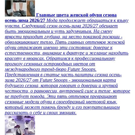
Главные цвета женской обуви сезона
осень-зима 2026/27
Мода продолжает обращаться к языку
чувств. Следующий сезон осень-зима 2026/27 обещает
быть эмоциональным и чуть задумчивым. На смену
яркости приходит глубина, на место показной роскоши -
обволакивающее тепло. Пять главных оттенков женской
обуви отражают именно эти состояния: доверие к
естественности, внимание к фактуре и желание находить
красоту в нюансах. Обратимся к профессиональному
прогнозу сезонных остромодных цветов от
международного тренд-бюро Future Snoops.
Представленная в статье часть палитры сезона осень-
зима 2026/27 от Future Snoops - эмоциональная карта
будущего сезона, которая говорит о доверии и хрупкой
честности, о равновесии, внутренней силе и тепле, которое
не требует повода. Эти пять оттенков превращают
сезонные модели обуви в своеобразный цветовой язык,
который может помочь бренду и его покупательницам
рассказать о себе и своих эмоциях.