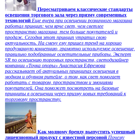
Пересматриваем классические стандарты
освещения торгового зала через призму современных
технологий
Еще вчера при освещении розничного магазина
работал принцип: чем ярче свет, чем светлее
пространство магазина, тем больше покупателей и
продаж. Сегодня этот принцип утратил свою
актуальность. На смену ему пришел тренд на хорошо
продуманную концепцию, грамотно используемое освещение,
правильно подобранные осветительные приборы. Эксперт
SR по освещению торговых пространств, светодизайнер
компании «Точка опоры» Анастасия Ефремова
рассказывает об актуальных принципах освещения в
модном и обувном ритейле, о том, как свет помогает
работать с товаром, пространством и эмоциями
покупателей. Она поможет посмотреть на базовые
принципы в освещении через призму новых требований к
торговому пространству.
Как модному бренду выпустить успешный
лицензионный продукт с известной персоной
Почему