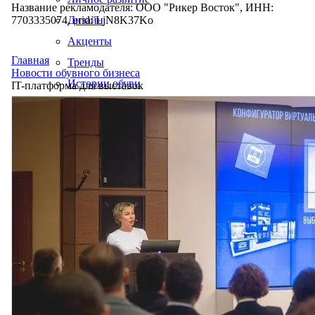
Название рекламодателя: ООО "Рикер Восток", ИНН:
7703335074, erid: LjN8K37Ko
Дизайн
Акценты
Главная
Тренды
Новости обувного бизнеса
Истории обуви
IT-платформа для выставок
Производство