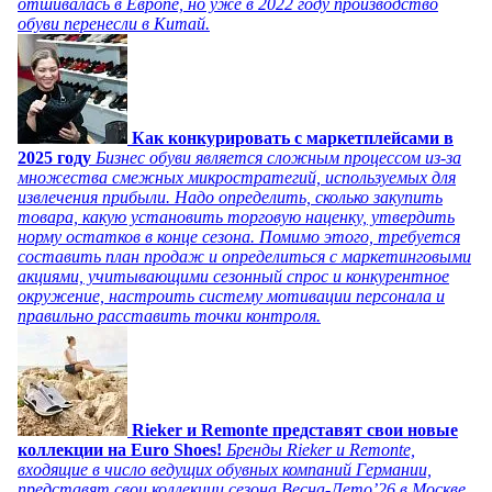
отшивалась в Европе, но уже в 2022 году производство
обуви перенесли в Китай.
Как конкурировать с маркетплейсами в
2025 году
Бизнес обуви является сложным процессом из-за
множества смежных микростратегий, используемых для
извлечения прибыли. Надо определить, сколько закупить
товара, какую установить торговую наценку, утвердить
норму остатков в конце сезона. Помимо этого, требуется
составить план продаж и определиться с маркетинговыми
акциями, учитывающими сезонный спрос и конкурентное
окружение, настроить систему мотивации персонала и
правильно расставить точки контроля.
Rieker и Remonte представят свои новые
коллекции на Euro Shoes!
Бренды Rieker и Remonte,
входящие в число ведущих обувных компаний Германии,
представят свои коллекции сезона Весна-Лето’26 в Москве