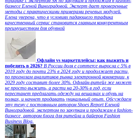
трафике с экспертом SR по закупкам и продажам в fashion-
бизнесе Еленой Виноградовой. Эксперт дает проверенные
методы с практическими примерами речевых модулей.
Елена уверена, что в условиях падающего трафика
качественный сервис становится главным конкурентным
преимуществом для обувной
Офлайн vs маркетплейсы: как выжить и
победить в 2026?
В России доля e commerce выросла с 5% в
2019 году до почти 23% в 2024 году и продолжает расти,
по прогнозам аналитиков рынка электронной коммерции, к
2029 году составит более 30%. Офлайн-ритейл же может
не просто выжить, а расти на 20-30% в год, если
перестанет предлагать одежду на вешалках и обувь на
полках, и начнет продавать уникальный опыт. Обсуждаем
эту тему с постоянным автором Shoes Report Еленой
Виноградовой, экспертом по закупкам и продажам в fashion-
бизнесе, автором блога для ритейла и байеров Fashion
Business Blog.