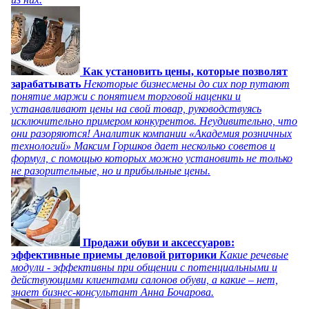
Как установить цены, которые позволят
зарабатывать
Некоторые бизнесмены до сих пор путают
понятие маржи с понятием торговой наценки и
устанавливают цены на свой товар, руководствуясь
исключительно примером конкурентов. Неудивительно, что
они разоряются! Аналитик компании «Академия розничных
технологий» Максим Горшков дает несколько советов и
формул, с помощью которых можно установить не только
не разорительные, но и прибыльные цены.
Продажи обуви и аксессуаров:
эффективные приемы деловой риторики
Какие речевые
модули - эффективны при общении с потенциальными и
действующими клиентами салонов обуви, а какие – нет,
знает бизнес-консультант Анна Бочарова.