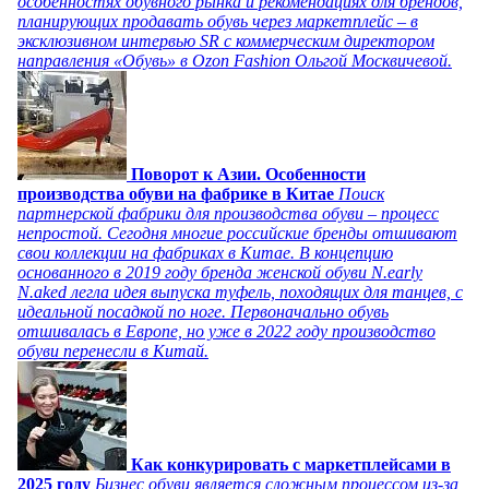
особенностях обувного рынка и рекомендациях для брендов,
планирующих продавать обувь через маркетплейс – в
эксклюзивном интервью SR с коммерческим директором
направления «Обувь» в Ozon Fashion Ольгой Москвичевой.
Поворот к Азии. Особенности
производства обуви на фабрике в Китае
Поиск
партнерской фабрики для производства обуви – процесс
непростой. Сегодня многие российские бренды отшивают
свои коллекции на фабриках в Китае. В концепцию
основанного в 2019 году бренда женской обуви N.early
N.aked легла идея выпуска туфель, походящих для танцев, с
идеальной посадкой по ноге. Первоначально обувь
отшивалась в Европе, но уже в 2022 году производство
обуви перенесли в Китай.
Как конкурировать с маркетплейсами в
2025 году
Бизнес обуви является сложным процессом из-за