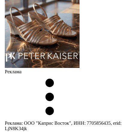
кроссовок обтекаемой формы и с тонкой подошвой).
Но в модели Miu Miu Bubble присутствует еще и…
05.08.2026
2656
Реклама
Реклама: ООО "Каприс Восток", ИНН: 7705856435, erid:
LjN8K34jk