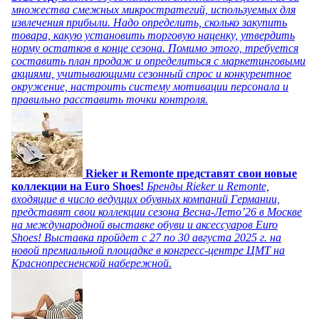
множества смежных микростратегий, используемых для
извлечения прибыли. Надо определить, сколько закупить
товара, какую установить торговую наценку, утвердить
норму остатков в конце сезона. Помимо этого, требуется
составить план продаж и определиться с маркетинговыми
акциями, учитывающими сезонный спрос и конкурентное
окружение, настроить систему мотивации персонала и
правильно расставить точки контроля.
Rieker и Remonte представят свои новые
коллекции на Euro Shoes!
Бренды Rieker и Remonte,
входящие в число ведущих обувных компаний Германии,
представят свои коллекции сезона Весна-Лето’26 в Москве
на международной выставке обуви и аксессуаров Euro
Shoes! Выставка пройдет c 27 по 30 августа 2025 г. на
новой премиальной площадке в конгресс-центре ЦМТ на
Краснопресненской набережной.