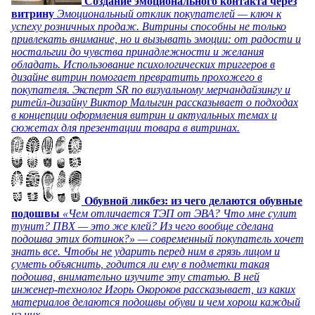
Создание эмоционального контакта через
витрину
Эмоциональный отклик покупателей — ключ к
успеху розничных продаж. Витрины способны не только
привлекать внимание, но и вызывать эмоции: от радости и
ностальгии до чувства принадлежности и желания
обладать. Использование психологических триггеров в
дизайне витрин помогает превратить прохожего в
покупателя. Эксперт SR по визуальному мерчандайзингу и
ритейл-дизайну Виктор Малыгин рассказывает о подходах
в концепции оформления витрин и актуальных темах и
сюжетах для презентации товара в витринах.
Обувной ликбез: из чего делаются обувные
подошвы
«Чем отличается ТЭП от ЭВА? Что мне сулит
тунит? ПВХ — это же клей? Из чего вообще сделана
подошва этих ботинок?» — современный покупатель хочет
знать все. Чтобы не ударить перед ним в грязь лицом и
суметь объяснить, годится ли ему в подметки такая
подошва, внимательно изучите эту статью. В ней
инженер-технолог Игорь Окороков рассказывает, из каких
материалов делаются подошвы обуви и чем хорош каждый
из них.