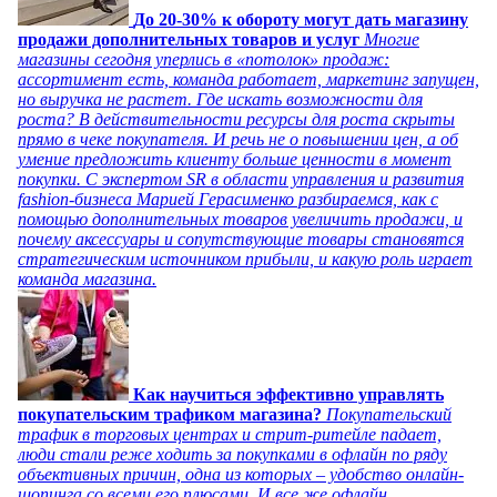
До 20-30% к обороту могут дать магазину
продажи дополнительных товаров и услуг
Многие
магазины сегодня уперлись в «потолок» продаж:
ассортимент есть, команда работает, маркетинг запущен,
но выручка не растет. Где искать возможности для
роста? В действительности ресурсы для роста скрыты
прямо в чеке покупателя. И речь не о повышении цен, а об
умение предложить клиенту больше ценности в момент
покупки. С экспертом SR в области управления и развития
fashion-бизнеса Марией Герасименко разбираемся, как с
помощью дополнительных товаров увеличить продажи, и
почему аксессуары и сопутствующие товары становятся
стратегическим источником прибыли, и какую роль играет
команда магазина.
Как научиться эффективно управлять
покупательским трафиком магазина?
Покупательский
трафик в торговых центрах и стрит-ритейле падает,
люди стали реже ходить за покупками в офлайн по ряду
объективных причин, одна из которых – удобство онлайн-
шопинга со всеми его плюсами. И все же офлайн