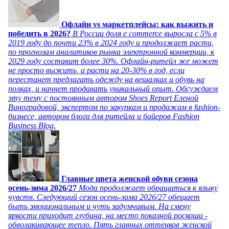
Офлайн vs маркетплейсы: как выжить и
победить в 2026?
В России доля e commerce выросла с 5% в
2019 году до почти 23% в 2024 году и продолжает расти,
по прогнозам аналитиков рынка электронной коммерции, к
2029 году составит более 30%. Офлайн-ритейл же может
не просто выжить, а расти на 20-30% в год, если
перестанет предлагать одежду на вешалках и обувь на
полках, и начнет продавать уникальный опыт. Обсуждаем
эту тему с постоянным автором Shoes Report Еленой
Виноградовой, экспертом по закупкам и продажам в fashion-
бизнесе, автором блога для ритейла и байеров Fashion
Business Blog.
Главные цвета женской обуви сезона
осень-зима 2026/27
Мода продолжает обращаться к языку
чувств. Следующий сезон осень-зима 2026/27 обещает
быть эмоциональным и чуть задумчивым. На смену
яркости приходит глубина, на место показной роскоши -
обволакивающее тепло. Пять главных оттенков женской