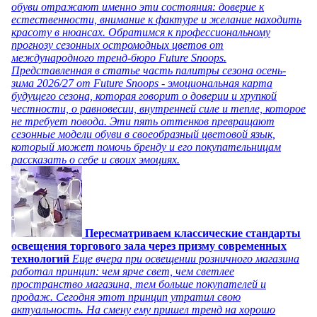
обуви отражают именно эти состояния: доверие к
естественности, внимание к фактуре и желание находить
красоту в нюансах. Обратимся к профессиональному
прогнозу сезонных остромодных цветов от
международного тренд-бюро Future Snoops.
Представленная в статье часть палитры сезона осень-
зима 2026/27 от Future Snoops - эмоциональная карта
будущего сезона, которая говорит о доверии и хрупкой
честности, о равновесии, внутренней силе и тепле, которое
не требует повода. Эти пять оттенков превращают
сезонные модели обуви в своеобразный цветовой язык,
который может помочь бренду и его покупательницам
рассказать о себе и своих эмоциях.
Пересматриваем классические стандарты
освещения торгового зала через призму современных
технологий
Еще вчера при освещении розничного магазина
работал принцип: чем ярче свет, чем светлее
пространство магазина, тем больше покупателей и
продаж. Сегодня этот принцип утратил свою
актуальность. На смену ему пришел тренд на хорошо