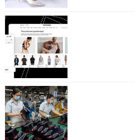
коллекции которых не были представлены в…
07.08.2026
578
BALLINA представит свои новинки на Euro
Shoes
Компания BALLINA Guangzhou Lihuang Footwear
Co., Ltd., основанная в 2011 году и расположенная в
Гуанчжоу, столице моды Китая, является
профессиональной обувной компанией,
объединяющей разработку, производство и…
07.08.2026
433
На платформе Lamoda - новый раздел и
условия продвижения локальных
дизайнерских марок
Российский маркетплейс Lamoda решил обновить
раздел для продажи продукции локальных
дизайнерских марок одежды, обуви и аксессуаров.