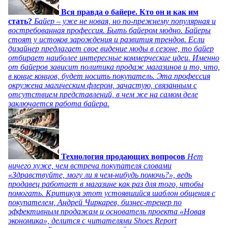
Вся правда о байере. Кто он и как им
стать?
Байер – уже не новая, но по-прежнему популярная и
востребованная профессия. Быть байером модно. Байеры
стоят у истоков зарождения и развития трендов. Если
дизайнер предлагает свое видение моды в сезоне, то байер
отбирает наиболее интересные коммерческие идеи. Именно
от байеров зависит политика продаж магазинов и то, что,
в конце концов, будет носить покупатель. Эта профессия
окружена магическим флером, зачастую, связанным с
отсутствием представлений, в чем же на самом деле
заключается работа байера.
Технология продающих вопросов
Нет
ничего хуже, чем встреча покупателя словами
«Здравствуйте, могу ли я чем-нибудь помочь?», ведь
продавец работает в магазине как раз для того, чтобы
помогать. Критикуя этот устоявшийся шаблон общения с
покупателем, Андрей Чиркарев, бизнес-тренер по
эффективным продажам и основатель проекта «Новая
экономика», делится с читателями Shoes Report