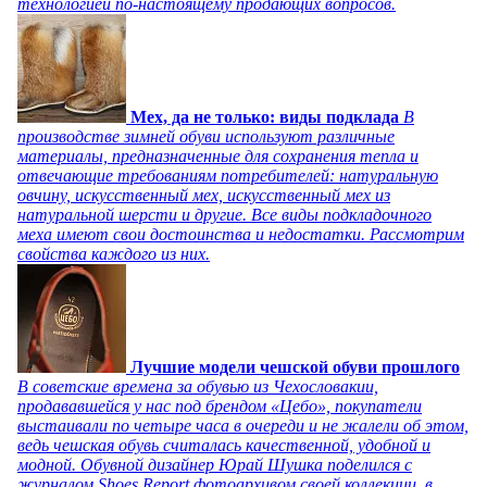
технологией по-настоящему продающих вопросов.
Мех, да не только: виды подклада
В
производстве зимней обуви используют различные
материалы, предназначенные для сохранения тепла и
отвечающие требованиям потребителей: натуральную
овчину, искусственный мех, искусственный мех из
натуральной шерсти и другие. Все виды подкладочного
меха имеют свои достоинства и недостатки. Рассмотрим
свойства каждого из них.
Лучшие модели чешской обуви прошлого
В советские времена за обувью из Чехословакии,
продававшейся у нас под брендом «Цебо», покупатели
выстаивали по четыре часа в очереди и не жалели об этом,
ведь чешская обувь считалась качественной, удобной и
модной. Обувной дизайнер Юрай Шушка поделился с
журналом Shoes Report фотоархивом своей коллекции, в