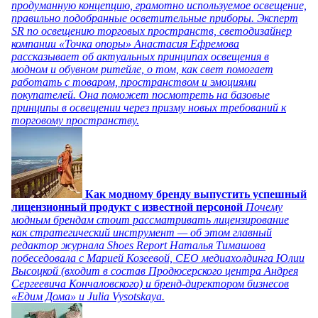
продуманную концепцию, грамотно используемое освещение,
правильно подобранные осветительные приборы. Эксперт
SR по освещению торговых пространств, светодизайнер
компании «Точка опоры» Анастасия Ефремова
рассказывает об актуальных принципах освещения в
модном и обувном ритейле, о том, как свет помогает
работать с товаром, пространством и эмоциями
покупателей. Она поможет посмотреть на базовые
принципы в освещении через призму новых требований к
торговому пространству.
Как модному бренду выпустить успешный
лицензионный продукт с известной персоной
Почему
модным брендам стоит рассматривать лицензирование
как стратегический инструмент — об этом главный
редактор журнала Shoes Report Наталья Тимашова
побеседовала с Марией Козеевой, СЕО медиахолдинга Юлии
Высоцкой (входит в состав Продюсерского центра Андрея
Сергеевича Кончаловского) и бренд-директором бизнесов
«Едим Дома» и Julia Vysotskaya.