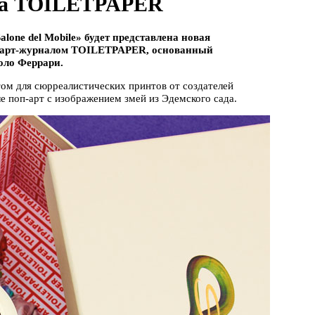
ала TOILETPAPER
lone del Mobile» будет представлена новая
 с арт-журналом TOILETPAPER, основанный
оло Феррари.
стом для сюрреалистических принтов от создателей
 поп-арт с изображением змей из Эдемского сада.