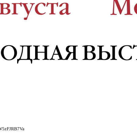
2W5zFJRB7Va