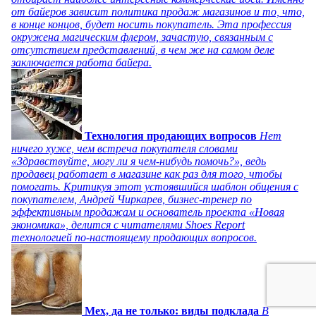
от байеров зависит политика продаж магазинов и то, что,
в конце концов, будет носить покупатель. Эта профессия
окружена магическим флером, зачастую, связанным с
отсутствием представлений, в чем же на самом деле
заключается работа байера.
Технология продающих вопросов
Нет
ничего хуже, чем встреча покупателя словами
«Здравствуйте, могу ли я чем-нибудь помочь?», ведь
продавец работает в магазине как раз для того, чтобы
помогать. Критикуя этот устоявшийся шаблон общения с
покупателем, Андрей Чиркарев, бизнес-тренер по
эффективным продажам и основатель проекта «Новая
экономика», делится с читателями Shoes Report
технологией по-настоящему продающих вопросов.
Мех, да не только: виды подклада
В