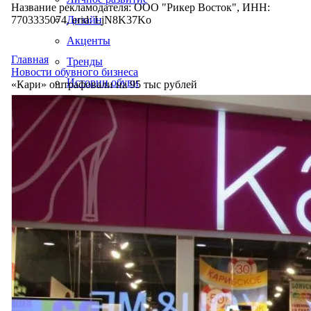
Название рекламодателя: ООО "Рикер Восток", ИНН:
7703335074, erid: LjN8K37Ko
Дизайн
Акценты
Главная
Тренды
Новости обувного бизнеса
Истории обуви
«Кари» оштрафовали на 95 тыс рублей
Производство