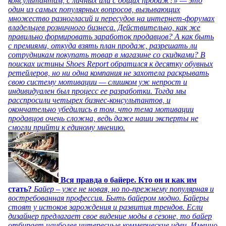
консультантам, с личных или с общих продаж?» — это
один из самых популярных вопросов, вызывающих
множество разногласий и пересудов на интернет-форумах
владельцев розничного бизнеса. Действительно, как же
правильно формировать заработок продавцов? А как быть
с премиями, откуда взять план продаж, разрешать ли
сотрудникам покупать товар в магазине со скидками? В
поисках истины Shoes Report обратился к десятку обувных
ретейлеров, но ни одна компания не захотела раскрывать
свою систему мотивации — слишком уж непрост и
индивидуален был процесс ее разработки. Тогда мы
расспросили четырех бизнес-консультантов, и
окончательно убедились в том, что тема мотивации
продавцов очень сложна, ведь даже наши эксперты не
смогли прийти к единому мнению.
Вся правда о байере. Кто он и как им
стать?
Байер – уже не новая, но по-прежнему популярная и
востребованная профессия. Быть байером модно. Байеры
стоят у истоков зарождения и развития трендов. Если
дизайнер предлагает свое видение моды в сезоне, то байер
отбирает наиболее интересные коммерческие идеи. Именно