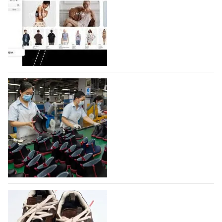
На платформе Lamoda - новый раздел и
условия продвижения локальных
дизайнерских марок
Российский маркетплейс Lamoda решил обновить
раздел для продажи продукции локальных
дизайнерских марок одежды, обуви и аксессуаров.
Бренды также получат маркетинговую…
06.08.2026
367
Объем мирового производства обуви в
2025 году практически не увеличился