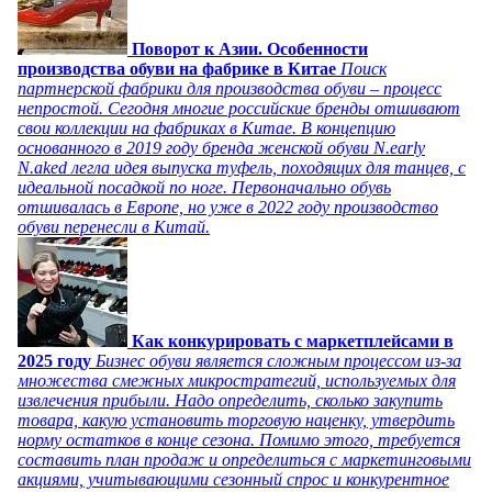
Поворот к Азии. Особенности
производства обуви на фабрике в Китае
Поиск
партнерской фабрики для производства обуви – процесс
непростой. Сегодня многие российские бренды отшивают
свои коллекции на фабриках в Китае. В концепцию
основанного в 2019 году бренда женской обуви N.early
N.aked легла идея выпуска туфель, походящих для танцев, с
идеальной посадкой по ноге. Первоначально обувь
отшивалась в Европе, но уже в 2022 году производство
обуви перенесли в Китай.
Как конкурировать с маркетплейсами в
2025 году
Бизнес обуви является сложным процессом из-за
множества смежных микростратегий, используемых для
извлечения прибыли. Надо определить, сколько закупить
товара, какую установить торговую наценку, утвердить
норму остатков в конце сезона. Помимо этого, требуется
составить план продаж и определиться с маркетинговыми
акциями, учитывающими сезонный спрос и конкурентное