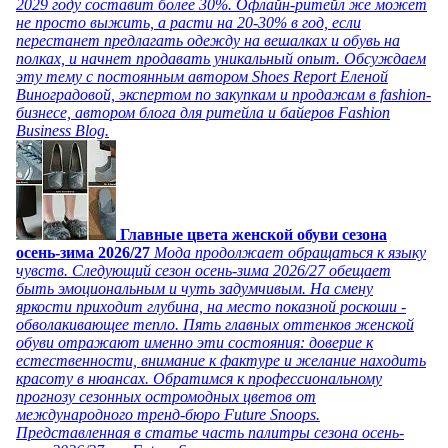
2029 году составит более 30%. Офлайн-ритейл же может
не просто выжить, а расти на 20-30% в год, если
перестанет предлагать одежду на вешалках и обувь на
полках, и начнет продавать уникальный опыт. Обсуждаем
эту тему с постоянным автором Shoes Report Еленой
Виноградовой, экспертом по закупкам и продажам в fashion-
бизнесе, автором блога для ритейла и байеров Fashion
Business Blog.
Главные цвета женской обуви сезона
осень-зима 2026/27
Мода продолжает обращаться к языку
чувств. Следующий сезон осень-зима 2026/27 обещает
быть эмоциональным и чуть задумчивым. На смену
яркости приходит глубина, на место показной роскоши -
обволакивающее тепло. Пять главных оттенков женской
обуви отражают именно эти состояния: доверие к
естественности, внимание к фактуре и желание находить
красоту в нюансах. Обратимся к профессиональному
прогнозу сезонных остромодных цветов от
международного тренд-бюро Future Snoops.
Представленная в статье часть палитры сезона осень-