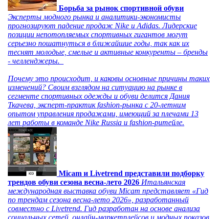
Борьба за рынок спортивной обуви
Эксперты модного рынка и аналитики-экономисты
прогнозируют падение продаж Nike и Adidas. Лидерские
позиции непотопляемых спортивных гигантов могут
серьезно пошатнуться в ближайшие годы, так как их
теснят молодые, смелые и активные конкуренты – бренды
- челленджеры.
Почему это происходит, и каковы основные причины таких
изменений? Своим взглядом на ситуацию на рынке в
сегменте спортивных одежды и обуви делится Дания
Ткачева, эксперт-практик fashion-рынка с 20-летним
опытом управления продажами, имеющий за плечами 13
лет работы в команде Nike Russia и fashion-ритейле.
Micam и Livetrend представили подборку
трендов обуви сезона весна-лето 2026
Итальянская
международная выставка обуви Micam представляет «Гид
по трендам сезона весна-лето 2026», разработанный
совместно с Livetrend. Гид разработан на основе анализа
социальных сетей, онлайн-маркетплейсов и модных показов,