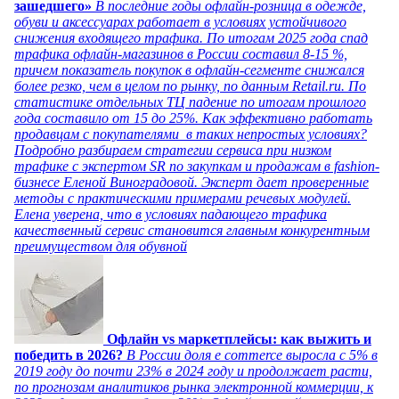
зашедшего»
В последние годы офлайн-розница в одежде,
обуви и аксессуарах работает в условиях устойчивого
снижения входящего трафика. По итогам 2025 года спад
трафика офлайн-магазинов в России составил 8-15 %,
причем показатель покупок в офлайн-сегменте снижался
более резко, чем в целом по рынку, по данным Retail.ru. По
статистике отдельных ТЦ падение по итогам прошлого
года составило от 15 до 25%. Как эффективно работать
продавцам с покупателями в таких непростых условиях?
Подробно разбираем стратегии сервиса при низком
трафике с экспертом SR по закупкам и продажам в fashion-
бизнесе Еленой Виноградовой. Эксперт дает проверенные
методы с практическими примерами речевых модулей.
Елена уверена, что в условиях падающего трафика
качественный сервис становится главным конкурентным
преимуществом для обувной
Офлайн vs маркетплейсы: как выжить и
победить в 2026?
В России доля e commerce выросла с 5% в
2019 году до почти 23% в 2024 году и продолжает расти,
по прогнозам аналитиков рынка электронной коммерции, к