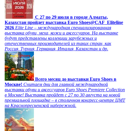
C 27 по 29 июля в городе Алматы,
Казахстан пройдет выставка Euro Shoes@CAF_Eliteline
2026
Elite Line – международная специализированная
выставка обуви, меха, кожи и аксессуаров. На выставке
будут представлены коллекции зарубежных и
отечественных производителей из таких стран, как
Россия, Турция, Германия, Италия, Казахстан и др.
Всего месяц до выставки Euro Shoes в
Москве!
Считаем дни для главной международной
выставки обуви и аксессуаров Euro Shoes Premiere Collection
в Москве! Выставка пройдет с 27 по 30 августа на новой
премиальной площадке – в столичном конгресс-центре ЦМТ
на Краснопресненской набережной.