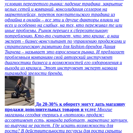
условиях перегретого рынка: падение трафика, закрытие
целых сетей и компаний, консолидация селлеров на
маркетплейсах, переток покупательского трафика из
офлайна в онлайн – все эти и другие факторы влияли на
всех и особенно на слабых, на тех, кто переживал те или
иные проблемы. Рынок перешел к сберегательному
потреблению. Кто-то считает, что это кризис, а наш
эксперт - бизнес-консультант по управлению продажами и
стратегическому развитию для fashion-брендов Дания
Ткачева – называет это взрослением рынка. И предлагает
проблемным компаниям свой авторский инструмент
диагностики бизнеса и возможностей его оздоровления и
выхода из кризиса. Этот инструмент эксперт назвала
пирамидой зрелости бренда.
До 20-30% к обороту могут дать магазину
продажи дополнительных товаров и услуг
Многие
магазины сегодня уперлись в «потолок» продаж:
ассортимент есть, команда работает, маркетинг запущен,
но выручка не растет. Где искать возможности для
роста? В действительности ресурсы для роста скрыты