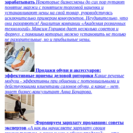
зарабатывать
Некоторые бизнесмены до сих пор путают
понятие маржи с понятием торговой наценки и
устанавливают цены на свой товар, руководствуясь
исключительно примером конкурентов. Неудивительно, что
они разоряются! Аналитик компании «Академия розничных
технологий» Максим Горшков дает несколько советов и
формул, с помощью которых можно установить не только
не разорительные, но и прибыльные цены.
Продажи обуви и аксессуаров:
эффективные приемы деловой риторики
Какие речевые
модули - эффективны при общении с потенциальными и
действующими клиентами салонов обуви, а какие – нет,
знает бизнес-консультант Анна Бочарова.
Формируем зарплату продавцов: советы
экспертов
«А как вы начисляете зарплату своим