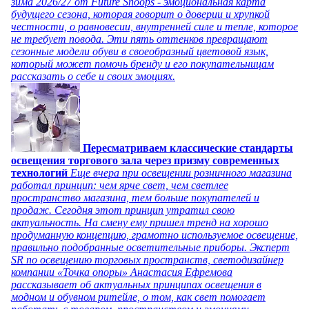
зима 2026/27 от Future Snoops - эмоциональная карта
будущего сезона, которая говорит о доверии и хрупкой
честности, о равновесии, внутренней силе и тепле, которое
не требует повода. Эти пять оттенков превращают
сезонные модели обуви в своеобразный цветовой язык,
который может помочь бренду и его покупательницам
рассказать о себе и своих эмоциях.
Пересматриваем классические стандарты
освещения торгового зала через призму современных
технологий
Еще вчера при освещении розничного магазина
работал принцип: чем ярче свет, чем светлее
пространство магазина, тем больше покупателей и
продаж. Сегодня этот принцип утратил свою
актуальность. На смену ему пришел тренд на хорошо
продуманную концепцию, грамотно используемое освещение,
правильно подобранные осветительные приборы. Эксперт
SR по освещению торговых пространств, светодизайнер
компании «Точка опоры» Анастасия Ефремова
рассказывает об актуальных принципах освещения в
модном и обувном ритейле, о том, как свет помогает