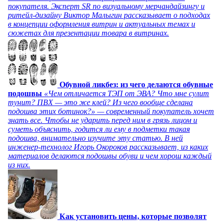
покупателя. Эксперт SR по визуальному мерчандайзингу и
ритейл-дизайну Виктор Малыгин рассказывает о подходах
в концепции оформления витрин и актуальных темах и
сюжетах для презентации товара в витринах.
Обувной ликбез: из чего делаются обувные
подошвы
«Чем отличается ТЭП от ЭВА? Что мне сулит
тунит? ПВХ — это же клей? Из чего вообще сделана
подошва этих ботинок?» — современный покупатель хочет
знать все. Чтобы не ударить перед ним в грязь лицом и
суметь объяснить, годится ли ему в подметки такая
подошва, внимательно изучите эту статью. В ней
инженер-технолог Игорь Окороков рассказывает, из каких
материалов делаются подошвы обуви и чем хорош каждый
из них.
Как установить цены, которые позволят