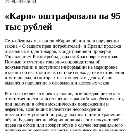
21.09.2016
5053
«Кари» оштрафовали на 95
тыс рублей
Сеть обувных магазинов «Кари» обвинили в нарушении
закона « О защите прав потребителей» и Правил продажи
отдельных видов товаров, в ходе плановой проверки
Управлением Роспотребнадзора по Красноярскому краю.
Помимо отсутствия товарно-сопроводительной
документации и доступной информации на маркировке
изделий об изготовителе, составе сырья, дате изготовления
и материалах, из которых изготовлены изделия, было
выявлено нарушение в оформлении кассовых чеков.
Ретейлер включал в чеки условия, освобождающие его от
ответственности за исполнение гарантийных обязательств,
при наличии в обуви механических повреждений и
дефектов, возникших вследствие несоблюдения
покупателем условий по уходу, эксплуатации и хранению
обуви. В довершение «Кари» лишила своих покупателей
права на обмен или возврат обуви в случае неправильного
подбора ее по размеру, полноте, цвету, фасону, выявленного