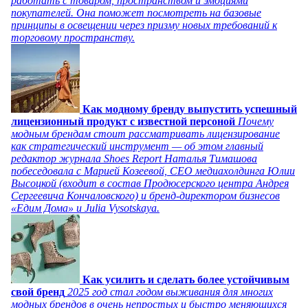
работать с товаром, пространством и эмоциями
покупателей. Она поможет посмотреть на базовые
принципы в освещении через призму новых требований к
торговому пространству.
Как модному бренду выпустить успешный
лицензионный продукт с известной персоной
Почему
модным брендам стоит рассматривать лицензирование
как стратегический инструмент — об этом главный
редактор журнала Shoes Report Наталья Тимашова
побеседовала с Марией Козеевой, СЕО медиахолдинга Юлии
Высоцкой (входит в состав Продюсерского центра Андрея
Сергеевича Кончаловского) и бренд-директором бизнесов
«Едим Дома» и Julia Vysotskaya.
Как усилить и сделать более устойчивым
свой бренд
2025 год стал годом выживания для многих
модных брендов в очень непростых и быстро меняющихся