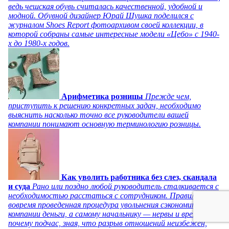
ведь чешская обувь считалась качественной, удобной и
модной. Обувной дизайнер Юрай Шушка поделился с
журналом Shoes Report фотоархивом своей коллекции, в
которой собраны самые интересные модели «Цебо» с 1940-
х до 1980-х годов.
Арифметика розницы
Прежде чем,
приступить к решению конкретных задач, необходимо
выяснить насколько точно все руководители вашей
компании понимают основную терминологию розницы.
Как уволить работника без слез, скандала
и суда
Рано или поздно любой руководитель сталкивается с
необходимостью расстаться с сотрудником. Правильно и
вовремя проведенная процедура увольнения сэкономит
компании деньги, а самому начальнику — нервы и время. Но
почему подчас, зная, что разрыв отношений неизбежен,