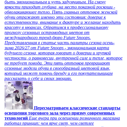
быть эмоциональным и чуть задумчивым. На смену
яркости приходит глубина, на место показной роскоши -
обволакивающее тепло. Пять главных оттенков женской
обуви отражают именно эти состояния: доверие к
естественности, внимание к фактуре и желание находить
красоту в нюансах. Обратимся к профессиональному
прогнозу сезонных остромодных цветов от
международного тренд-бюро Future Snoops.
Представленная в статье часть палитры сезона осень-
зима 2026/27 от Future Snoops - эмоциональная карта
будущего сезона, которая говорит о доверии и хрупкой
честности, о равновесии, внутренней силе и тепле, которое
не требует повода. Эти пять оттенков превращают
сезонные модели обуви в своеобразный цветовой язык,
который может помочь бренду и его покупательницам
рассказать о себе и своих эмоциях.
Пересматриваем классические стандарты
освещения торгового зала через призму современных
технологий
Еще вчера при освещении розничного магазина
работал принцип: чем ярче свет, чем светлее