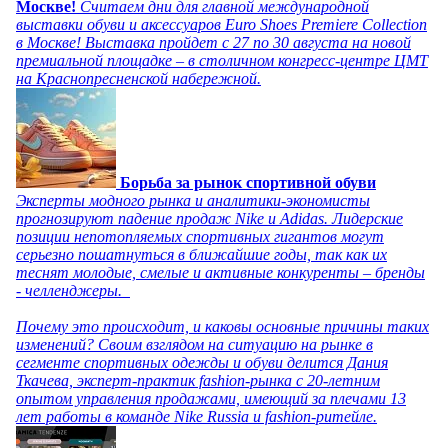
Москве!
Считаем дни для главной международной
выставки обуви и аксессуаров Euro Shoes Premiere Collection
в Москве! Выставка пройдет с 27 по 30 августа на новой
премиальной площадке – в столичном конгресс-центре ЦМТ
на Краснопресненской набережной.
Борьба за рынок спортивной обуви
Эксперты модного рынка и аналитики-экономисты
прогнозируют падение продаж Nike и Adidas. Лидерские
позиции непотопляемых спортивных гигантов могут
серьезно пошатнуться в ближайшие годы, так как их
теснят молодые, смелые и активные конкуренты – бренды
- челленджеры.
Почему это происходит, и каковы основные причины таких
изменений? Своим взглядом на ситуацию на рынке в
сегменте спортивных одежды и обуви делится Дания
Ткачева, эксперт-практик fashion-рынка с 20-летним
опытом управления продажами, имеющий за плечами 13
лет работы в команде Nike Russia и fashion-ритейле.