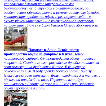
направление Fashion на платформе – самое
быстрорастущее. О трендах в онлайн-торговле, об
особенностях обувного рынка и рекомендациях для брендов,
планирующих продавать обувь через маркетплейс – в
эксклюзивном интервью SR с коммерческим директором
направления «Обувь» в Ozon Fashion Ольгой Москвичевой.
Поворот к Азии. Особенности
производства обуви на фабрике в Китае
Поиск
партнерской фабрики для производства обуви – процесс
непростой. Сегодня многие российские бренды отшивают
свои коллекции на фабриках в Китае. В концепцию
основанного в 2019 году бренда женской обуви N.early
N.aked легла идея выпуска туфель, походящих для танцев, с
идеальной посадкой по ноге. Первоначально обувь
отшивалась в Европе, но уже в 2022 году производство
обуви перенесли в Китай.