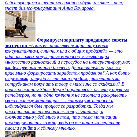
действующими клиентами салонов обуви, а какие – нет,
знает бизнес-консультант Анна Бочарова.
Формируем зарплату продавцов: советы
экспертов
«А как вы начисляете зарплату своим
консультантам, с личных или с общих продаж?» — это
один из самых популярных вопросов, вызывающих
множество разногласий и пересудов на интернет-форумах
владельцев розничного бизнеса. Действительно, как же
правильно формировать заработок продавцов? А как быть
с премиями, откуда взять план продаж, разрешать ли
сотрудникам покупать товар в магазине со скидками? В
поисках истины Shoes Report обратился к десятку обувных
ретейлеров, но ни одна компания не захотела раскрывать
свою систему мотивации — слишком уж непрост и
индивидуален был процесс ее разработки. Тогда мы
расспросили четырех бизнес-консультантов, и
окончательно убедились в том, что тема мотивации
продавцов очень сложна, ведь даже наши эксперты не
смогли прийти к единому мнению.