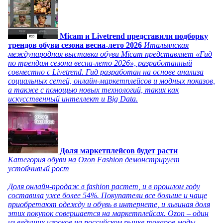
Micam и Livetrend представили подборку
трендов обуви сезона весна-лето 2026
Итальянская
международная выставка обуви Micam представляет «Гид
по трендам сезона весна-лето 2026», разработанный
совместно с Livetrend. Гид разработан на основе анализа
социальных сетей, онлайн-маркетплейсов и модных показов,
а также с помощью новых технологий, таких как
искусственный интеллект и Big Data.
Доля маркетплейсов будет расти
Категория обуви на Ozon Fashion демонстрирует
устойчивый рост
Доля онлайн-продаж в fashion растет, и в прошлом году
составила уже более 54%. Покупатели все больше и чаще
приобретают одежду и обувь в интернете, и львиная доля
этих покупок совершается на маркетплейсах. Ozon – один
из ведущих игроков на российском рынке товаров моды,