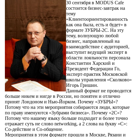
30 сентября в MODUS Cafe
состоится бизнес-завтрак на
тему
«Клиентоориентированность
как она была, есть и будет» в
формате ЗУБРЫ-2С. На эту
тему, волнующую любой
бизнес, направленный на
взаимодействие с аудиторией,
выступит ведущий эксперт в
области лояльности персонала
Константин Харский и
Президент Федерации Го,
эксперт-практик Московской
школы управления «Сколково»
Игорь Гришин.
Данный формат не проводится
больше никем и нигде в России, но понятен и отлично
принят Лондоном и Нью-Йорком. Почему «ЗУБРЫ»?
Потому что на эти мероприятия собираются люди, которые
по праву именуются «Зубрами бизнеса». Почему «2С»?
Потому что нашему языку больше подходит и более точно
отражает суть не слово networking, а 2 слова на букву «С»:
Со-действие и Со-общение.
Мероприятия в этом формате прошли в Москве, Рязани и