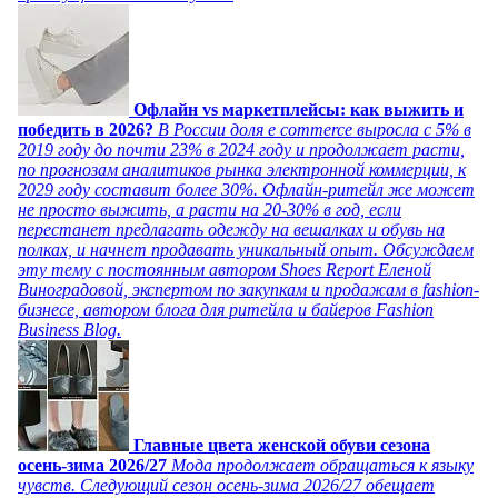
Офлайн vs маркетплейсы: как выжить и
победить в 2026?
В России доля e commerce выросла с 5% в
2019 году до почти 23% в 2024 году и продолжает расти,
по прогнозам аналитиков рынка электронной коммерции, к
2029 году составит более 30%. Офлайн-ритейл же может
не просто выжить, а расти на 20-30% в год, если
перестанет предлагать одежду на вешалках и обувь на
полках, и начнет продавать уникальный опыт. Обсуждаем
эту тему с постоянным автором Shoes Report Еленой
Виноградовой, экспертом по закупкам и продажам в fashion-
бизнесе, автором блога для ритейла и байеров Fashion
Business Blog.
Главные цвета женской обуви сезона
осень-зима 2026/27
Мода продолжает обращаться к языку
чувств. Следующий сезон осень-зима 2026/27 обещает