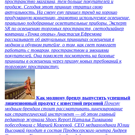
пространство магазина, тем больше покупателей и
продаж. Сегодня этот принцип утратил свою
актуальность. На смену ему пришел тренд на хорошо
продуманную концепцию, грамотно используемое освещение,
правильно подобранные осветительные приборы. Эксперт
SR по освещению торговых пространств, светодизайнер
компании «Точка опоры» Анастасия Ефремова
рассказывает об актуальных принципах освещения в
модном и обувном ритейле, о том, как свет помогает
работать с товаром, пространством и эмоциями
покупателей. Она поможет посмотреть на базовые
принципы в освещении через призму новых требований к
торговому пространству.
Как модному бренду выпустить успешный
лицензионный продукт с известной персоной
Почему
модным брендам стоит рассматривать лицензирование
как стратегический инструмент — об этом главный
редактор журнала Shoes Report Наталья Тимашова
побеседовала с Марией Козеевой, СЕО медиахолдинга Юлии
Высоцкой (входит в состав Продюсерского центра Андрея