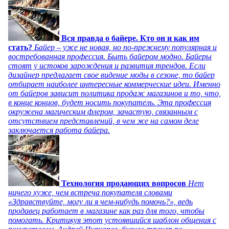
Вся правда о байере. Кто он и как им
стать?
Байер – уже не новая, но по-прежнему популярная и
востребованная профессия. Быть байером модно. Байеры
стоят у истоков зарождения и развития трендов. Если
дизайнер предлагает свое видение моды в сезоне, то байер
отбирает наиболее интересные коммерческие идеи. Именно
от байеров зависит политика продаж магазинов и то, что,
в конце концов, будет носить покупатель. Эта профессия
окружена магическим флером, зачастую, связанным с
отсутствием представлений, в чем же на самом деле
заключается работа байера.
Технология продающих вопросов
Нет
ничего хуже, чем встреча покупателя словами
«Здравствуйте, могу ли я чем-нибудь помочь?», ведь
продавец работает в магазине как раз для того, чтобы
помогать. Критикуя этот устоявшийся шаблон общения с