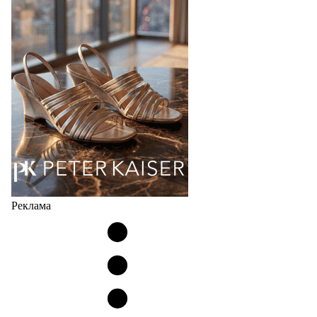
соответствует сегодняшнему тренду на
сникерины (гибридный вариант балеток и
кроссовок обтекаемой формы и с тонкой подошвой).
Но в модели Miu Miu Bubble присутствует еще и…
05.08.2026
2406
Реклама