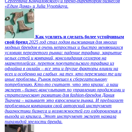
Сергеевича Кончаловского) и бренд-директором бизнесов
«Едим Дома» и Julia Vysotskaya.
Как усилить и сделать более устойчивым
свой бренд
2025 год стал годом выживания для многих
модных брендов в очень непростых и быстро меняющихся
условиях перегретого рынка: падение трафика, закрытие
целых сетей и компаний, консолидация селлеров на
маркетплейсах, переток покупательского трафика из
офлайна в онлайн – все эти и другие факторы влияли на
всех и особенно на слабых, на тех, кто переживал те или
иные проблемы. Рынок перешел к сберегательному
потреблению. Кто-то считает, что это кризис, а наш
эксперт - бизнес-консультант по управлению продажами и
стратегическому развитию для fashion-брендов Дания
Ткачева – называет это взрослением рынка. И предлагает
проблемным компаниям свой авторский инструмент
диагностики бизнеса и возможностей его оздоровления и
выхода из кризиса. Этот инструмент эксперт назвала
пирамидой зрелости бренда.