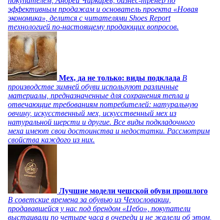
покупателем, Андрей Чиркарев, бизнес-тренер по
эффективным продажам и основатель проекта «Новая
экономика», делится с читателями Shoes Report
технологией по-настоящему продающих вопросов.
Мех, да не только: виды подклада
В
производстве зимней обуви используют различные
материалы, предназначенные для сохранения тепла и
отвечающие требованиям потребителей: натуральную
овчину, искусственный мех, искусственный мех из
натуральной шерсти и другие. Все виды подкладочного
меха имеют свои достоинства и недостатки. Рассмотрим
свойства каждого из них.
Лучшие модели чешской обуви прошлого
В советские времена за обувью из Чехословакии,
продававшейся у нас под брендом «Цебо», покупатели
выстаивали по четыре часа в очереди и не жалели об этом,