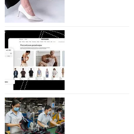
по 1 октября, уже подано 1047 заявок. Примерно
половину из них (494) прислали дизайнеры,
коллекции которых не были представлены в…
07.08.2026
543
BALLINA представит свои новинки на Euro
Shoes
Компания BALLINA Guangzhou Lihuang Footwear
Co., Ltd., основанная в 2011 году и расположенная в
Гуанчжоу, столице моды Китая, является
профессиональной обувной компанией,
объединяющей разработку, производство и…
07.08.2026
396
На платформе Lamoda - новый раздел и
условия продвижения локальных
дизайнерских марок
Российский маркетплейс Lamoda решил обновить