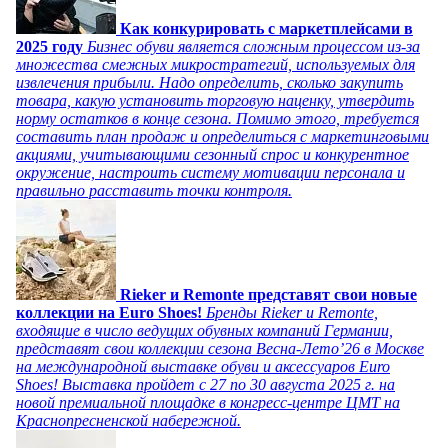
Как конкурировать с маркетплейсами в
2025 году
Бизнес обуви является сложным процессом из-за
множества смежных микростратегий, используемых для
извлечения прибыли. Надо определить, сколько закупить
товара, какую установить торговую наценку, утвердить
норму остатков в конце сезона. Помимо этого, требуется
составить план продаж и определиться с маркетинговыми
акциями, учитывающими сезонный спрос и конкурентное
окружение, настроить систему мотивации персонала и
правильно расставить точки контроля.
Rieker и Remonte представят свои новые
коллекции на Euro Shoes!
Бренды Rieker и Remonte,
входящие в число ведущих обувных компаний Германии,
представят свои коллекции сезона Весна-Лето’26 в Москве
на международной выставке обуви и аксессуаров Euro
Shoes! Выставка пройдет c 27 по 30 августа 2025 г. на
новой премиальной площадке в конгресс-центре ЦМТ на
Краснопресненской набережной.