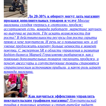
До 20-30% к обороту могут дать магазину
продажи дополнительных товаров и услуг
Многие
магазины сегодня уперлись в «потолок» продаж:
ассортимент есть, команда работает, маркетинг запущен,
но выручка не растет. Где искать возможности для
роста? В действительности ресурсы для роста скрыты
прямо в чеке покупателя. И речь не о повышении цен, а об
умение предложить клиенту больше ценности в момент
покупки. С экспертом SR в области управления и развития
fashion-бизнеса Марией Герасименко разбираемся, как с
помощью дополнительных товаров увеличить продажи, и
почему аксессуары и сопутствующие товары становятся
стратегическим источником прибыли, и какую роль играет
команда магазина.
Как научиться эффективно управлять
покупательским трафиком магазина?
Покупательский
трафик в торговых центрах и стрит-ритейле падает,