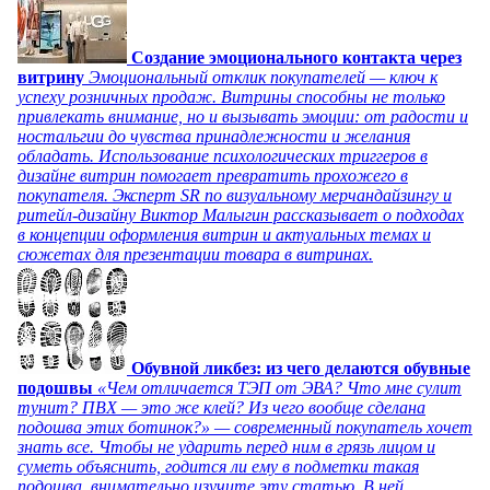
Создание эмоционального контакта через
витрину
Эмоциональный отклик покупателей — ключ к
успеху розничных продаж. Витрины способны не только
привлекать внимание, но и вызывать эмоции: от радости и
ностальгии до чувства принадлежности и желания
обладать. Использование психологических триггеров в
дизайне витрин помогает превратить прохожего в
покупателя. Эксперт SR по визуальному мерчандайзингу и
ритейл-дизайну Виктор Малыгин рассказывает о подходах
в концепции оформления витрин и актуальных темах и
сюжетах для презентации товара в витринах.
Обувной ликбез: из чего делаются обувные
подошвы
«Чем отличается ТЭП от ЭВА? Что мне сулит
тунит? ПВХ — это же клей? Из чего вообще сделана
подошва этих ботинок?» — современный покупатель хочет
знать все. Чтобы не ударить перед ним в грязь лицом и
суметь объяснить, годится ли ему в подметки такая
подошва, внимательно изучите эту статью. В ней