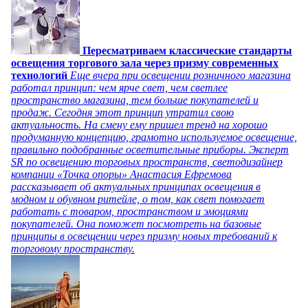
Пересматриваем классические стандарты
освещения торгового зала через призму современных
технологий
Еще вчера при освещении розничного магазина
работал принцип: чем ярче свет, чем светлее
пространство магазина, тем больше покупателей и
продаж. Сегодня этот принцип утратил свою
актуальность. На смену ему пришел тренд на хорошо
продуманную концепцию, грамотно используемое освещение,
правильно подобранные осветительные приборы. Эксперт
SR по освещению торговых пространств, светодизайнер
компании «Точка опоры» Анастасия Ефремова
рассказывает об актуальных принципах освещения в
модном и обувном ритейле, о том, как свет помогает
работать с товаром, пространством и эмоциями
покупателей. Она поможет посмотреть на базовые
принципы в освещении через призму новых требований к
торговому пространству.