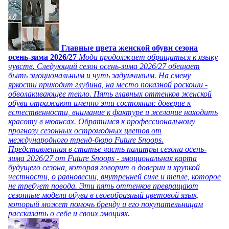
Главные цвета женской обуви сезона
осень-зима 2026/27
Мода продолжает обращаться к языку
чувств. Следующий сезон осень-зима 2026/27 обещает
быть эмоциональным и чуть задумчивым. На смену
яркости приходит глубина, на место показной роскоши -
обволакивающее тепло. Пять главных оттенков женской
обуви отражают именно эти состояния: доверие к
естественности, внимание к фактуре и желание находить
красоту в нюансах. Обратимся к профессиональному
прогнозу сезонных остромодных цветов от
международного тренд-бюро Future Snoops.
Представленная в статье часть палитры сезона осень-
зима 2026/27 от Future Snoops - эмоциональная карта
будущего сезона, которая говорит о доверии и хрупкой
честности, о равновесии, внутренней силе и тепле, которое
не требует повода. Эти пять оттенков превращают
сезонные модели обуви в своеобразный цветовой язык,
который может помочь бренду и его покупательницам
рассказать о себе и своих эмоциях.