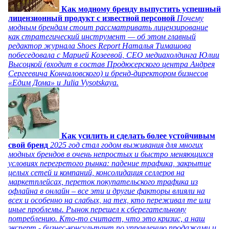
Как модному бренду выпустить успешный
лицензионный продукт с известной персоной
Почему
модным брендам стоит рассматривать лицензирование
как стратегический инструмент — об этом главный
редактор журнала Shoes Report Наталья Тимашова
побеседовала с Марией Козеевой, СЕО медиахолдинга Юлии
Высоцкой (входит в состав Продюсерского центра Андрея
Сергеевича Кончаловского) и бренд-директором бизнесов
«Едим Дома» и Julia Vysotskaya.
Как усилить и сделать более устойчивым
свой бренд
2025 год стал годом выживания для многих
модных брендов в очень непростых и быстро меняющихся
условиях перегретого рынка: падение трафика, закрытие
целых сетей и компаний, консолидация селлеров на
маркетплейсах, переток покупательского трафика из
офлайна в онлайн – все эти и другие факторы влияли на
всех и особенно на слабых, на тех, кто переживал те или
иные проблемы. Рынок перешел к сберегательному
потреблению. Кто-то считает, что это кризис, а наш
эксперт - бизнес-консультант по управлению продажами и