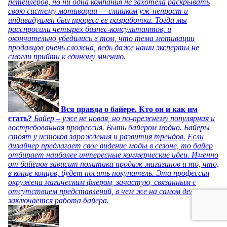
ретейлеров, но ни одна компания не захотела раскрывать
свою систему мотивации — слишком уж непрост и
индивидуален был процесс ее разработки. Тогда мы
расспросили четырех бизнес-консультантов, и
окончательно убедились в том, что тема мотивации
продавцов очень сложна, ведь даже наши эксперты не
смогли прийти к единому мнению.
Вся правда о байере. Кто он и как им
стать?
Байер – уже не новая, но по-прежнему популярная и
востребованная профессия. Быть байером модно. Байеры
стоят у истоков зарождения и развития трендов. Если
дизайнер предлагает свое видение моды в сезоне, то байер
отбирает наиболее интересные коммерческие идеи. Именно
от байеров зависит политика продаж магазинов и то, что,
в конце концов, будет носить покупатель. Эта профессия
окружена магическим флером, зачастую, связанным с
отсутствием представлений, в чем же на самом деле
заключается работа байера.