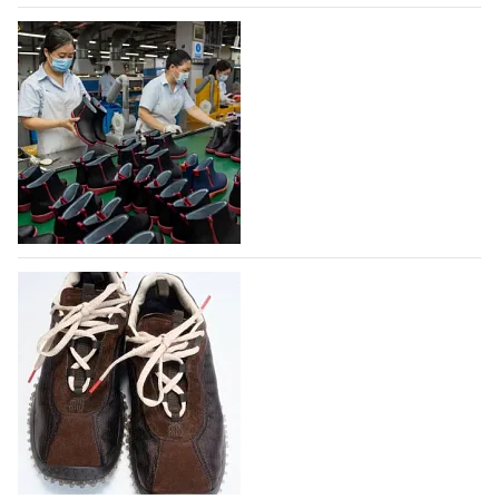
07.08.2026
512
На платформе Lamoda - новый раздел и
условия продвижения локальных
дизайнерских марок
Российский маркетплейс Lamoda решил обновить
раздел для продажи продукции локальных
дизайнерских марок одежды, обуви и аксессуаров.
Бренды также получат маркетинговую…
06.08.2026
689
Объем мирового производства обуви в
2025 году практически не увеличился
В 2025 году мировое производство обуви
практически не изменилось, зафиксировав
незначительный рост на 0,1% до 24,6 млрд пар, -
данные опубликованы в аналитическом вестнике
«Всемирный ежегодник обуви 2026», Португальской