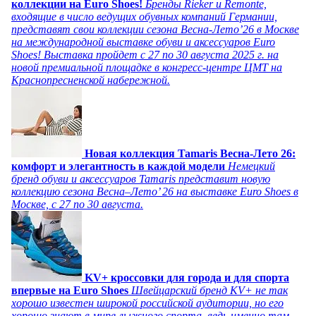
коллекции на Euro Shoes!
Бренды Rieker и Remonte,
входящие в число ведущих обувных компаний Германии,
представят свои коллекции сезона Весна-Лето’26 в Москве
на международной выставке обуви и аксессуаров Euro
Shoes! Выставка пройдет c 27 по 30 августа 2025 г. на
новой премиальной площадке в конгресс-центре ЦМТ на
Краснопресненской набережной.
Новая коллекция Tamaris Весна-Лето 26:
комфорт и элегантность в каждой модели
Немецкий
бренд обуви и аксессуаров Tamaris представит новую
коллекцию сезона Весна–Лето’ 26 на выставке Euro Shoes в
Москве, с 27 по 30 августа.
KV+ кроссовки для города и для спорта
впервые на Euro Shoes
Швейцарский бренд KV+ не так
хорошо известен широкой российской аудитории, но его
хорошо знают в мире лыжного спорта, ведь именно там