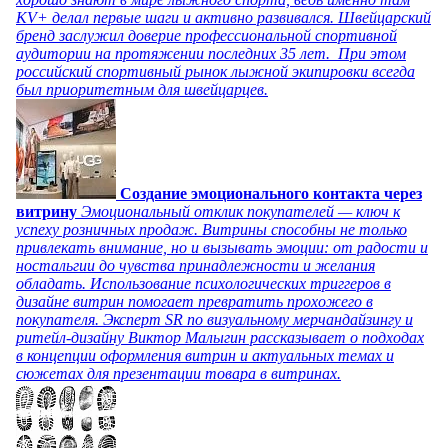
KV+ делал первые шаги и активно развивался. Швейцарский
бренд заслужил доверие профессиональной спортивной
аудитории на протяжении последних 35 лет. При этом
российский спортивный рынок лыжной экипировки всегда
был приоритетным для швейцарцев.
Создание эмоционального контакта через
витрину
Эмоциональный отклик покупателей — ключ к
успеху розничных продаж. Витрины способны не только
привлекать внимание, но и вызывать эмоции: от радости и
ностальгии до чувства принадлежности и желания
обладать. Использование психологических триггеров в
дизайне витрин помогает превратить прохожего в
покупателя. Эксперт SR по визуальному мерчандайзингу и
ритейл-дизайну Виктор Малыгин рассказывает о подходах
в концепции оформления витрин и актуальных темах и
сюжетах для презентации товара в витринах.