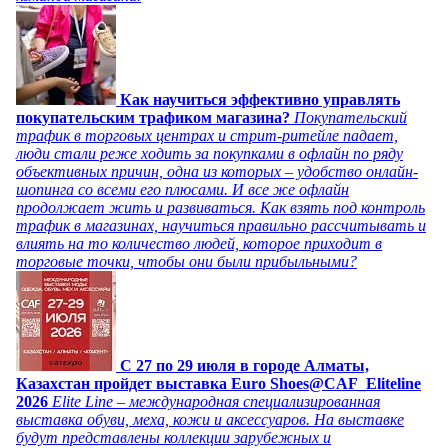
Как научиться эффективно управлять
покупательским трафиком магазина?
Покупательский
трафик в торговых центрах и стрит-ритейле падает,
люди стали реже ходить за покупками в офлайн по ряду
объективных причин, одна из которых – удобство онлайн-
шопинга со всеми его плюсами. И все же офлайн
продолжает жить и развиваться. Как взять под контроль
трафик в магазинах, научиться правильно рассчитывать и
влиять на то количество людей, которое приходит в
торговые точки, чтобы они были прибыльными?
C 27 по 29 июля в городе Алматы,
Казахстан пройдет выставка Euro Shoes@CAF_Eliteline
2026
Elite Line – международная специализированная
выставка обуви, меха, кожи и аксессуаров. На выставке
будут представлены коллекции зарубежных и