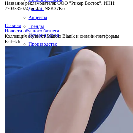
Название рекламодателя: ООО "Рикер Восток", ИНН:
7703335074, erid: LjN8K37Ko
Дизайн
Акценты
Главная
Тренды
Новости обувного бизнеса
Истории обуви
Коллекция обуви от Manolo Blanik и онлайн-платформы
Farfetch
Производство