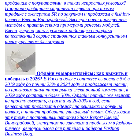
продавцам с покупателями в таких непростых условиях?
Подробно разбираем стратегии сервиса при низком
трафике с экспертом SR по закупкам и продажам в fashion-
бизнесе Еленой Виноградовой. Эксперт дает проверенные
методы с практическими примерами речевых модулей.
Елена уверена, что в условиях падающего трафика
качественный сервис становится главным конкурентным
преимуществом для обувной
Офлайн vs маркетплейсы: как выжить и
победить в 2026?
В России доля e commerce выросла с 5% в
2019 году до почти 23% в 2024 году и продолжает расти,
по прогнозам аналитиков рынка электронной коммерции, к
2029 году составит более 30%. Офлайн-ритейл же может
не просто выжить, а расти на 20-30% в год, если
перестанет предлагать одежду на вешалках и обувь на
полках, и начнет продавать уникальный опыт. Обсуждаем
эту тему с постоянным автором Shoes Report Еленой
Виноградовой, экспертом по закупкам и продажам в fashion-
бизнесе, автором блога для ритейла и байеров Fashion
Business Blog.