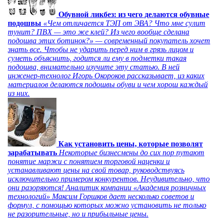
Обувной ликбез: из чего делаются обувные
подошвы
«Чем отличается ТЭП от ЭВА? Что мне сулит
тунит? ПВХ — это же клей? Из чего вообще сделана
подошва этих ботинок?» — современный покупатель хочет
знать все. Чтобы не ударить перед ним в грязь лицом и
суметь объяснить, годится ли ему в подметки такая
подошва, внимательно изучите эту статью. В ней
инженер-технолог Игорь Окороков рассказывает, из каких
материалов делаются подошвы обуви и чем хорош каждый
из них.
Как установить цены, которые позволят
зарабатывать
Некоторые бизнесмены до сих пор путают
понятие маржи с понятием торговой наценки и
устанавливают цены на свой товар, руководствуясь
исключительно примером конкурентов. Неудивительно, что
они разоряются! Аналитик компании «Академия розничных
технологий» Максим Горшков дает несколько советов и
формул, с помощью которых можно установить не только
не разорительные, но и прибыльные цены.