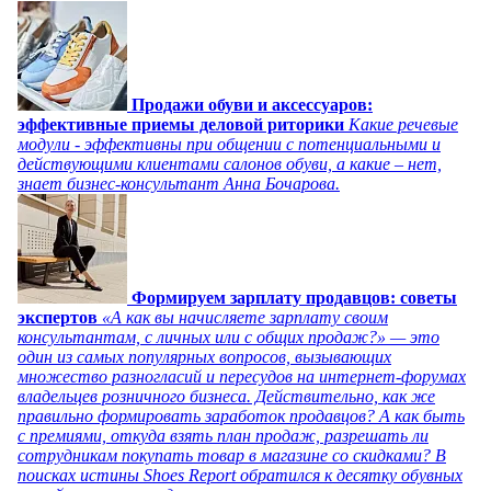
Продажи обуви и аксессуаров:
эффективные приемы деловой риторики
Какие речевые
модули - эффективны при общении с потенциальными и
действующими клиентами салонов обуви, а какие – нет,
знает бизнес-консультант Анна Бочарова.
Формируем зарплату продавцов: советы
экспертов
«А как вы начисляете зарплату своим
консультантам, с личных или с общих продаж?» — это
один из самых популярных вопросов, вызывающих
множество разногласий и пересудов на интернет-форумах
владельцев розничного бизнеса. Действительно, как же
правильно формировать заработок продавцов? А как быть
с премиями, откуда взять план продаж, разрешать ли
сотрудникам покупать товар в магазине со скидками? В
поисках истины Shoes Report обратился к десятку обувных