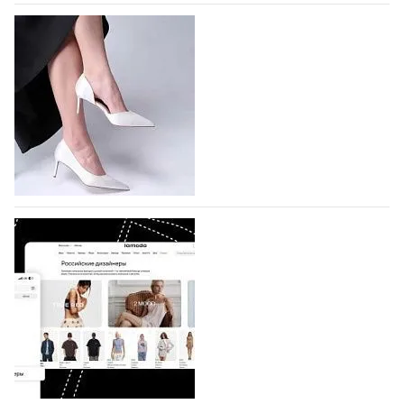
На участие в Московской неделе моды
подано 1047 заявок
На участие в седьмой Московской неделе моды,
которая пройдет в российской столице с 26 сентября
по 1 октября, уже подано 1047 заявок. Примерно
половину из них (494) прислали дизайнеры,
коллекции которых не были представлены в…
07.08.2026
652
BALLINA представит свои новинки на Euro
Shoes
Компания BALLINA Guangzhou Lihuang Footwear
Co., Ltd., основанная в 2011 году и расположенная в
Гуанчжоу, столице моды Китая, является
профессиональной обувной компанией,
объединяющей разработку, производство и…