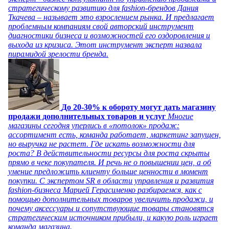
стратегическому развитию для fashion-брендов Дания
Ткачева – называет это взрослением рынка. И предлагает
проблемным компаниям свой авторский инструмент
диагностики бизнеса и возможностей его оздоровления и
выхода из кризиса. Этот инструмент эксперт назвала
пирамидой зрелости бренда.
До 20-30% к обороту могут дать магазину
продажи дополнительных товаров и услуг
Многие
магазины сегодня уперлись в «потолок» продаж:
ассортимент есть, команда работает, маркетинг запущен,
но выручка не растет. Где искать возможности для
роста? В действительности ресурсы для роста скрыты
прямо в чеке покупателя. И речь не о повышении цен, а об
умение предложить клиенту больше ценности в момент
покупки. С экспертом SR в области управления и развития
fashion-бизнеса Марией Герасименко разбираемся, как с
помощью дополнительных товаров увеличить продажи, и
почему аксессуары и сопутствующие товары становятся
стратегическим источником прибыли, и какую роль играет
команда магазина.