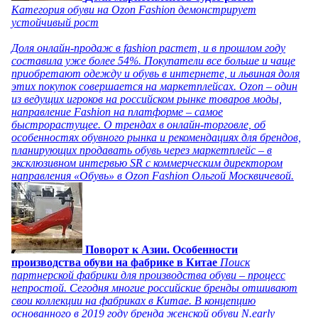
Категория обуви на Ozon Fashion демонстрирует
устойчивый рост
Доля онлайн-продаж в fashion растет, и в прошлом году
составила уже более 54%. Покупатели все больше и чаще
приобретают одежду и обувь в интернете, и львиная доля
этих покупок совершается на маркетплейсах. Ozon – один
из ведущих игроков на российском рынке товаров моды,
направление Fashion на платформе – самое
быстрорастущее. О трендах в онлайн-торговле, об
особенностях обувного рынка и рекомендациях для брендов,
планирующих продавать обувь через маркетплейс – в
эксклюзивном интервью SR с коммерческим директором
направления «Обувь» в Ozon Fashion Ольгой Москвичевой.
Поворот к Азии. Особенности
производства обуви на фабрике в Китае
Поиск
партнерской фабрики для производства обуви – процесс
непростой. Сегодня многие российские бренды отшивают
свои коллекции на фабриках в Китае. В концепцию
основанного в 2019 году бренда женской обуви N.early