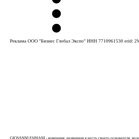
Реклама ООО "Бизнес Глобал Экспо" ИНН 7710961530 erid: 
GIOVANNI FABIANI - компания, названная в честь своего основателя, воз