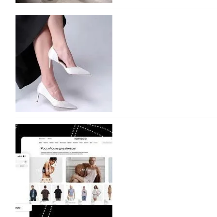
На участие в Московской неделе моды подано
На участие в седьмой Московской неделе моды, которая
октября, уже подано 1047 заявок. Примерно половину и
которых не были представлены в…
07.08.2026
611
BALLINA представит свои новинки на Euro Sh
Компания BALLINA Guangzhou Lihuang Footwear Co., Ltd
Гуанчжоу, столице моды Китая, является профессиона
разработку, производство и…
07.08.2026
469