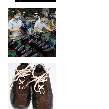
На платформе Lamoda - новый раздел и усл
дизайнерских марок
Российский маркетплейс Lamoda решил обновить разде
марок одежды, обуви и аксессуаров. Бренды также по
06.08.2026
632
Объем мирового производства обуви в 2025 г
В 2025 году мировое производство обуви практически н
на 0,1% до 24,6 млрд пар, - данные опубликованы в а
2026», Португальской ассоциацией…
06.08.2026
742