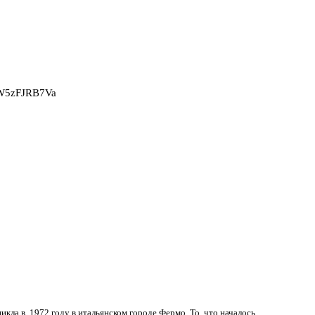
2W5zFJRB7Va
никла в 1972 году в итальянском городе Фермо. То, что началось