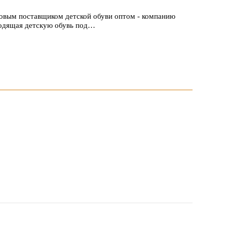
новым поставщиком детской обуви оптом - компанию
одящая детскую обувь под…
 1047 заявок