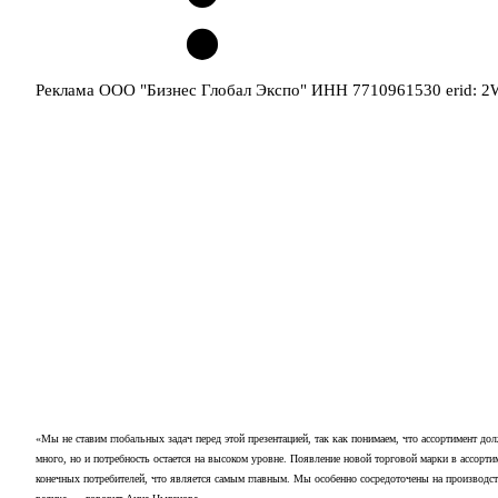
Реклама ООО "Бизнес Глобал Экспо" ИНН 7710961530 erid: 
«Мы не ставим глобальных задач перед этой презентацией, так как понимаем, что ассортимент до
много, но и потребность остается на высоком уровне. Появление новой торговой марки в ассорт
конечных потребителей, что является самым главным. Мы особенно сосредоточены на производст