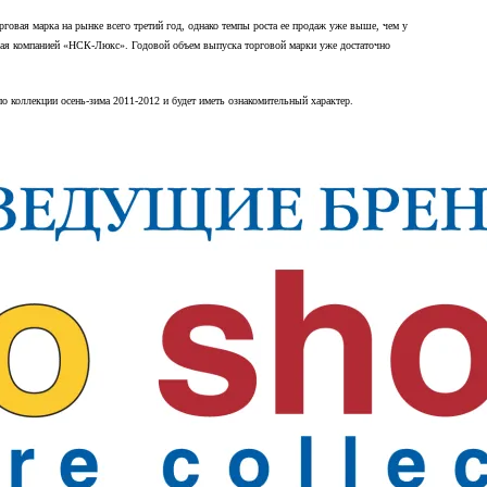
овая марка на рынке всего третий год, однако темпы роста ее продаж уже выше, чем у
щая компанией «НСК-Люкс». Годовой объем выпуска торговой марки уже достаточно
о коллекции осень-зима 2011-2012 и будет иметь ознакомительный характер.