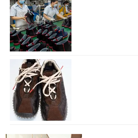
дизайнерских марок
Российский маркетплейс Lamoda решил обновить разде
марок одежды, обуви и аксессуаров. Бренды также по
06.08.2026
638
Объем мирового производства обуви в 2025 г
В 2025 году мировое производство обуви практически н
на 0,1% до 24,6 млрд пар, - данные опубликованы в а
2026», Португальской ассоциацией…
06.08.2026
747
Miu Miu в сезоне Осень-Зима 2026 перевыпуст