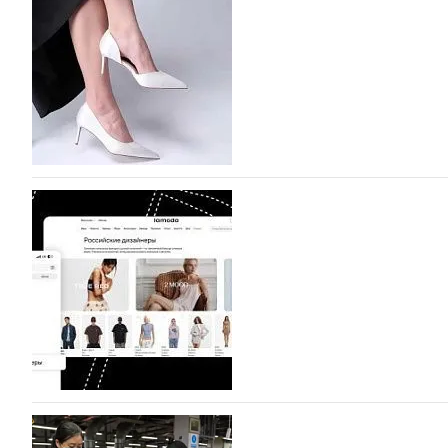
На участие в седьмой Московской неделе моды, которая
октября, уже подано 1047 заявок. Примерно половину и
которых не были представлены в…
07.08.2026
615
BALLINA представит свои новинки на Euro Sh
Компания BALLINA Guangzhou Lihuang Footwear Co., Ltd
Гуанчжоу, столице моды Китая, является профессиона
разработку, производство и…
07.08.2026
473
На платформе Lamoda - новый раздел и усл