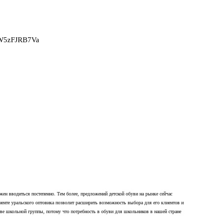
2W5zFJRB7Va
лжен вводиться постепенно. Тем более, предложений детской обуви на рынке сейчас
именте уральского оптовика позволит расширить возможность выбора для его клиентов и
ве школьной группы, потому что потребность в обуви для школьников в нашей стране