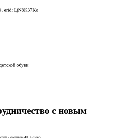
, erid: LjN8K37Ko
детской обуви
удничество с новым
 оптом - компанию «НСК-Люкс».