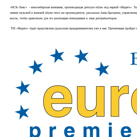
«НСК-Люкс» - новосибирская компания, производящая детскую обувь под маркой «Индиго». Торг
линеек мужской и женской обуви этого же производителя, рассказала Анна Цыганова, управляю
высок, чтобы привлекать для его реализации помощников в лице дистрибьюторов.
ТМ «Индиго» будет представлена уральским предпринимателям уже в мае. Презентация пройдет п