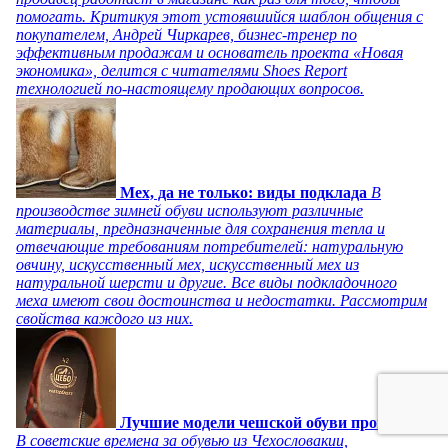
помогать. Критикуя этот устоявшийся шаблон общения с
покупателем, Андрей Чиркарев, бизнес-тренер по
эффективным продажам и основатель проекта «Новая
экономика», делится с читателями Shoes Report
технологией по-настоящему продающих вопросов.
Мех, да не только: виды подклада
В
производстве зимней обуви используют различные
материалы, предназначенные для сохранения тепла и
отвечающие требованиям потребителей: натуральную
овчину, искусственный мех, искусственный мех из
натуральной шерсти и другие. Все виды подкладочного
меха имеют свои достоинства и недостатки. Рассмотрим
свойства каждого из них.
Лучшие модели чешской обуви прошлого
В советские времена за обувью из Чехословакии,