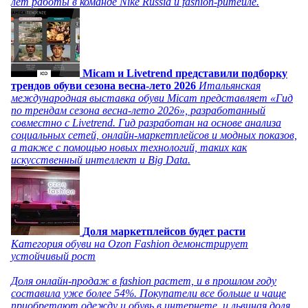
лет работы в команде Nike Russia и fashion-ритейле.
Micam и Livetrend представили подборку
трендов обуви сезона весна-лето 2026
Итальянская
международная выставка обуви Micam представляет «Гид
по трендам сезона весна-лето 2026», разработанный
совместно с Livetrend. Гид разработан на основе анализа
социальных сетей, онлайн-маркетплейсов и модных показов,
а также с помощью новых технологий, таких как
искусственный интеллект и Big Data.
Доля маркетплейсов будет расти
Категория обуви на Ozon Fashion демонстрирует
устойчивый рост
Доля онлайн-продаж в fashion растет, и в прошлом году
составила уже более 54%. Покупатели все больше и чаще
приобретают одежду и обувь в интернете, и львиная доля