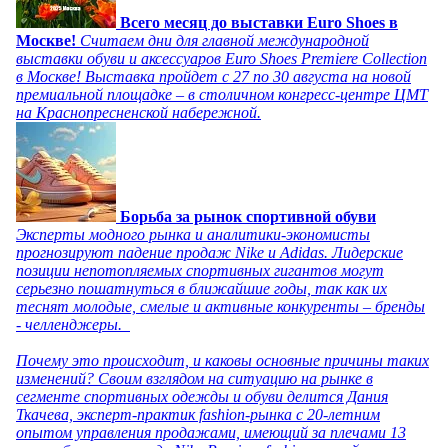
Всего месяц до выставки Euro Shoes в
Москве!
Считаем дни для главной международной
выставки обуви и аксессуаров Euro Shoes Premiere Collection
в Москве! Выставка пройдет с 27 по 30 августа на новой
премиальной площадке – в столичном конгресс-центре ЦМТ
на Краснопресненской набережной.
Борьба за рынок спортивной обуви
Эксперты модного рынка и аналитики-экономисты
прогнозируют падение продаж Nike и Adidas. Лидерские
позиции непотопляемых спортивных гигантов могут
серьезно пошатнуться в ближайшие годы, так как их
теснят молодые, смелые и активные конкуренты – бренды
- челленджеры.
Почему это происходит, и каковы основные причины таких
изменений? Своим взглядом на ситуацию на рынке в
сегменте спортивных одежды и обуви делится Дания
Ткачева, эксперт-практик fashion-рынка с 20-летним
опытом управления продажами, имеющий за плечами 13