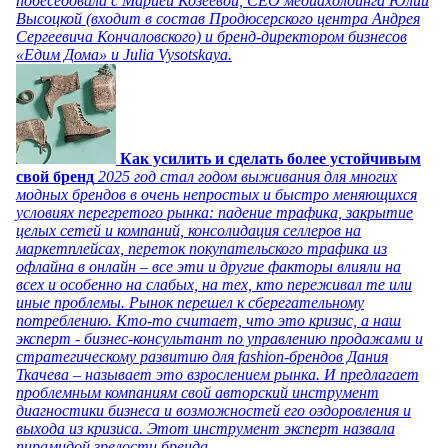
побеседовала с Марией Козеевой, СЕО медиахолдинга Юлии
Высоцкой (входит в состав Продюсерского центра Андрея
Сергеевича Кончаловского) и бренд-директором бизнесов
«Едим Дома» и Julia Vysotskaya.
Как усилить и сделать более устойчивым
свой бренд
2025 год стал годом выживания для многих
модных брендов в очень непростых и быстро меняющихся
условиях перегретого рынка: падение трафика, закрытие
целых сетей и компаний, консолидация селлеров на
маркетплейсах, переток покупательского трафика из
офлайна в онлайн – все эти и другие факторы влияли на
всех и особенно на слабых, на тех, кто переживал те или
иные проблемы. Рынок перешел к сберегательному
потреблению. Кто-то считает, что это кризис, а наш
эксперт - бизнес-консультант по управлению продажами и
стратегическому развитию для fashion-брендов Дания
Ткачева – называет это взрослением рынка. И предлагает
проблемным компаниям свой авторский инструмент
диагностики бизнеса и возможностей его оздоровления и
выхода из кризиса. Этот инструмент эксперт назвала
пирамидой зрелости бренда.