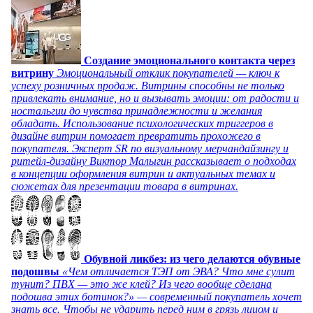
Создание эмоционального контакта через
витрину
Эмоциональный отклик покупателей — ключ к
успеху розничных продаж. Витрины способны не только
привлекать внимание, но и вызывать эмоции: от радости и
ностальгии до чувства принадлежности и желания
обладать. Использование психологических триггеров в
дизайне витрин помогает превратить прохожего в
покупателя. Эксперт SR по визуальному мерчандайзингу и
ритейл-дизайну Виктор Малыгин рассказывает о подходах
в концепции оформления витрин и актуальных темах и
сюжетах для презентации товара в витринах.
Обувной ликбез: из чего делаются обувные
подошвы
«Чем отличается ТЭП от ЭВА? Что мне сулит
тунит? ПВХ — это же клей? Из чего вообще сделана
подошва этих ботинок?» — современный покупатель хочет
знать все. Чтобы не ударить перед ним в грязь лицом и