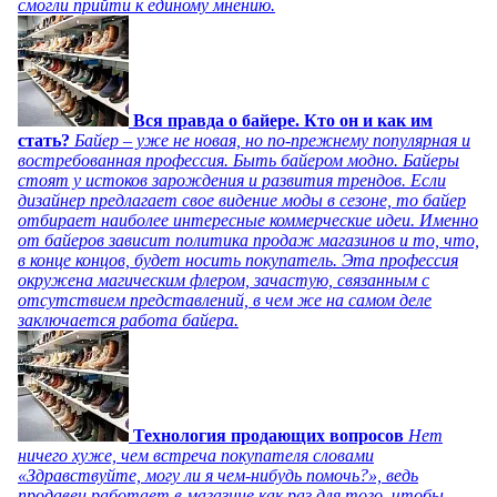
смогли прийти к единому мнению.
Вся правда о байере. Кто он и как им
стать?
Байер – уже не новая, но по-прежнему популярная и
востребованная профессия. Быть байером модно. Байеры
стоят у истоков зарождения и развития трендов. Если
дизайнер предлагает свое видение моды в сезоне, то байер
отбирает наиболее интересные коммерческие идеи. Именно
от байеров зависит политика продаж магазинов и то, что,
в конце концов, будет носить покупатель. Эта профессия
окружена магическим флером, зачастую, связанным с
отсутствием представлений, в чем же на самом деле
заключается работа байера.
Технология продающих вопросов
Нет
ничего хуже, чем встреча покупателя словами
«Здравствуйте, могу ли я чем-нибудь помочь?», ведь
продавец работает в магазине как раз для того, чтобы