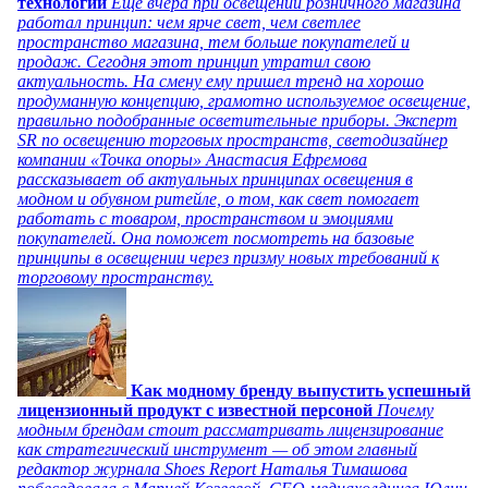
технологий
Еще вчера при освещении розничного магазина
работал принцип: чем ярче свет, чем светлее
пространство магазина, тем больше покупателей и
продаж. Сегодня этот принцип утратил свою
актуальность. На смену ему пришел тренд на хорошо
продуманную концепцию, грамотно используемое освещение,
правильно подобранные осветительные приборы. Эксперт
SR по освещению торговых пространств, светодизайнер
компании «Точка опоры» Анастасия Ефремова
рассказывает об актуальных принципах освещения в
модном и обувном ритейле, о том, как свет помогает
работать с товаром, пространством и эмоциями
покупателей. Она поможет посмотреть на базовые
принципы в освещении через призму новых требований к
торговому пространству.
Как модному бренду выпустить успешный
лицензионный продукт с известной персоной
Почему
модным брендам стоит рассматривать лицензирование
как стратегический инструмент — об этом главный
редактор журнала Shoes Report Наталья Тимашова