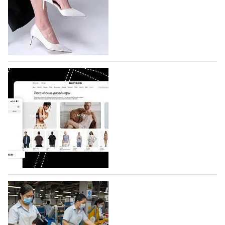
которая пройдет в российской столице с 26 сентября
по 1 октября, уже подано 1047 заявок. Примерно
половину из них (494) прислали дизайнеры,
коллекции которых не были представлены в…
07.08.2026
634
BALLINA представит свои новинки на Euro
Shoes
Компания BALLINA Guangzhou Lihuang Footwear
Co., Ltd., основанная в 2011 году и расположенная в
Гуанчжоу, столице моды Китая, является
профессиональной обувной компанией,
объединяющей разработку, производство и…
07.08.2026
493
На платформе Lamoda - новый раздел и
условия продвижения локальных
дизайнерских марок