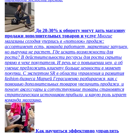
До 20-30% к обороту могут дать магазину
продажи дополнительных товаров и услуг
Многие
магазины сегодня уперлись в «потолок» продаж:
ассортимент есть, команда работает, маркетинг запущен,
но выручка не растет. Где искать возможности для
роста? В действительности ресурсы для роста скрыты
прямо в чеке покупателя. И речь не о повышении цен, а об
умение предложить клиенту больше ценности в момент
покупки. С экспертом SR в области управления и развития
fashion-бизнеса Марией Герасименко разбираемся, как с
помощью дополнительных товаров увеличить продажи, и
почему аксессуары и сопутствующие товары становятся
стратегическим источником прибыли, и какую роль играет
команда магазина.
Как научиться эффективно управлять