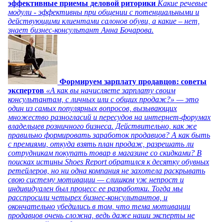
эффективные приемы деловой риторики
Какие речевые
модули - эффективны при общении с потенциальными и
действующими клиентами салонов обуви, а какие – нет,
знает бизнес-консультант Анна Бочарова.
Формируем зарплату продавцов: советы
экспертов
«А как вы начисляете зарплату своим
консультантам, с личных или с общих продаж?» — это
один из самых популярных вопросов, вызывающих
множество разногласий и пересудов на интернет-форумах
владельцев розничного бизнеса. Действительно, как же
правильно формировать заработок продавцов? А как быть
с премиями, откуда взять план продаж, разрешать ли
сотрудникам покупать товар в магазине со скидками? В
поисках истины Shoes Report обратился к десятку обувных
ретейлеров, но ни одна компания не захотела раскрывать
свою систему мотивации — слишком уж непрост и
индивидуален был процесс ее разработки. Тогда мы
расспросили четырех бизнес-консультантов, и
окончательно убедились в том, что тема мотивации
продавцов очень сложна, ведь даже наши эксперты не