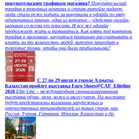
покупательским трафиком магазина?
Покупательский
трафик в торговых центрах и стрит-ритейле падает,
люди стали реже ходить за покупками в офлайн по ряду
объективных причин, одна из которых – удобство онлайн-
шопинга со всеми его плюсами. И все же офлайн
продолжает жить и развиваться. Как взять под контроль
трафик в магазинах, научиться правильно рассчитывать и
влиять на то количество людей, которое приходит в
торговые точки, чтобы они были прибыльными?
C 27 по 29 июля в городе Алматы,
Казахстан пройдет выставка Euro Shoes@CAF_Eliteline
2026
Elite Line – международная специализированная
выставка обуви, меха, кожи и аксессуаров. На выставке
будут представлены коллекции зарубежных и
отечественных производителей из таких стран, как
Россия, Турция, Германия, Италия, Казахстан и др.