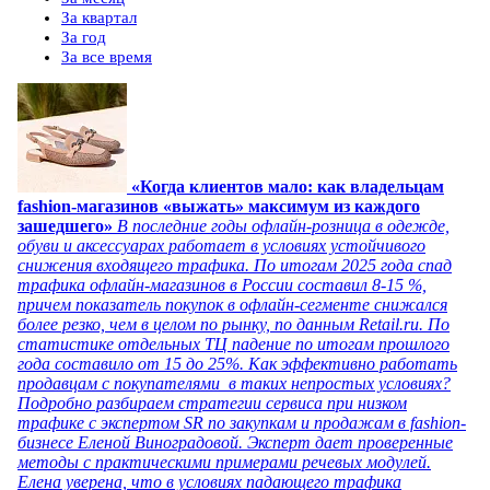
За квартал
За год
За все время
«Когда клиентов мало: как владельцам
fashion-магазинов «выжать» максимум из каждого
зашедшего»
В последние годы офлайн-розница в одежде,
обуви и аксессуарах работает в условиях устойчивого
снижения входящего трафика. По итогам 2025 года спад
трафика офлайн-магазинов в России составил 8-15 %,
причем показатель покупок в офлайн-сегменте снижался
более резко, чем в целом по рынку, по данным Retail.ru. По
статистике отдельных ТЦ падение по итогам прошлого
года составило от 15 до 25%. Как эффективно работать
продавцам с покупателями в таких непростых условиях?
Подробно разбираем стратегии сервиса при низком
трафике с экспертом SR по закупкам и продажам в fashion-
бизнесе Еленой Виноградовой. Эксперт дает проверенные
методы с практическими примерами речевых модулей.
Елена уверена, что в условиях падающего трафика