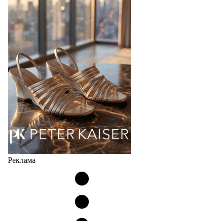
Популярный силуэт бренда,1999 года выпуска,
соответствует сегодняшнему тренду на
сникерины (гибридный вариант балеток и
кроссовок обтекаемой формы и с тонкой подошвой).
Но в модели Miu Miu Bubble присутствует еще и…
05.08.2026
3001
Реклама