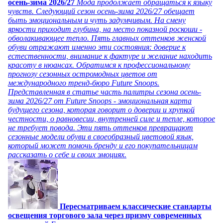
осень-зима 2026/27
Мода продолжает обращаться к языку
чувств. Следующий сезон осень-зима 2026/27 обещает
быть эмоциональным и чуть задумчивым. На смену
яркости приходит глубина, на место показной роскоши -
обволакивающее тепло. Пять главных оттенков женской
обуви отражают именно эти состояния: доверие к
естественности, внимание к фактуре и желание находить
красоту в нюансах. Обратимся к профессиональному
прогнозу сезонных остромодных цветов от
международного тренд-бюро Future Snoops.
Представленная в статье часть палитры сезона осень-
зима 2026/27 от Future Snoops - эмоциональная карта
будущего сезона, которая говорит о доверии и хрупкой
честности, о равновесии, внутренней силе и тепле, которое
не требует повода. Эти пять оттенков превращают
сезонные модели обуви в своеобразный цветовой язык,
который может помочь бренду и его покупательницам
рассказать о себе и своих эмоциях.
Пересматриваем классические стандарты
освещения торгового зала через призму современных