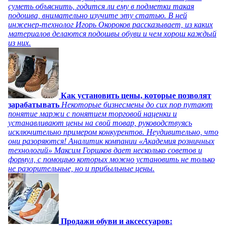
суметь объяснить, годится ли ему в подметки такая
подошва, внимательно изучите эту статью. В ней
инженер-технолог Игорь Окороков рассказывает, из каких
материалов делаются подошвы обуви и чем хорош каждый
из них.
Как установить цены, которые позволят
зарабатывать
Некоторые бизнесмены до сих пор путают
понятие маржи с понятием торговой наценки и
устанавливают цены на свой товар, руководствуясь
исключительно примером конкурентов. Неудивительно, что
они разоряются! Аналитик компании «Академия розничных
технологий» Максим Горшков дает несколько советов и
формул, с помощью которых можно установить не только
не разорительные, но и прибыльные цены.
Продажи обуви и аксессуаров: