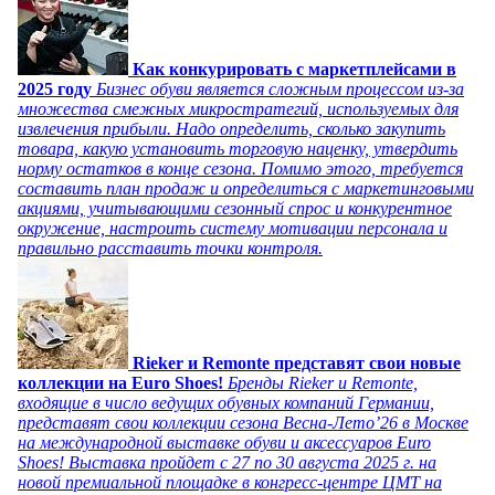
Как конкурировать с маркетплейсами в
2025 году
Бизнес обуви является сложным процессом из-за
множества смежных микростратегий, используемых для
извлечения прибыли. Надо определить, сколько закупить
товара, какую установить торговую наценку, утвердить
норму остатков в конце сезона. Помимо этого, требуется
составить план продаж и определиться с маркетинговыми
акциями, учитывающими сезонный спрос и конкурентное
окружение, настроить систему мотивации персонала и
правильно расставить точки контроля.
Rieker и Remonte представят свои новые
коллекции на Euro Shoes!
Бренды Rieker и Remonte,
входящие в число ведущих обувных компаний Германии,
представят свои коллекции сезона Весна-Лето’26 в Москве
на международной выставке обуви и аксессуаров Euro
Shoes! Выставка пройдет c 27 по 30 августа 2025 г. на
новой премиальной площадке в конгресс-центре ЦМТ на