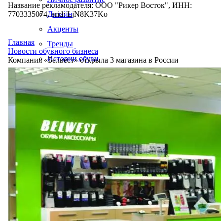
Название рекламодателя: ООО "Рикер Восток", ИНН:
7703335074, erid: LjN8K37Ko
Дизайн
Акценты
Главная
Тренды
Новости обувного бизнеса
Истории обуви
Компания «Белвест» открыла 3 магазина в России
Производство