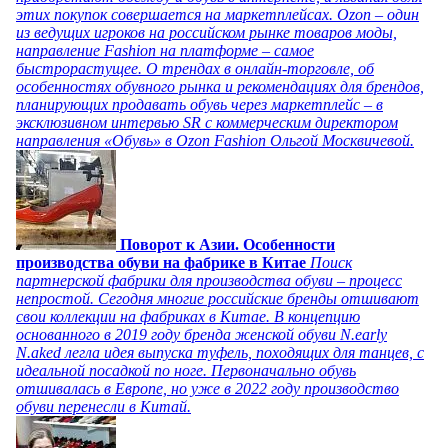
этих покупок совершается на маркетплейсах. Ozon – один
из ведущих игроков на российском рынке товаров моды,
направление Fashion на платформе – самое
быстрорастущее. О трендах в онлайн-торговле, об
особенностях обувного рынка и рекомендациях для брендов,
планирующих продавать обувь через маркетплейс – в
эксклюзивном интервью SR с коммерческим директором
направления «Обувь» в Ozon Fashion Ольгой Москвичевой.
Поворот к Азии. Особенности
производства обуви на фабрике в Китае
Поиск
партнерской фабрики для производства обуви – процесс
непростой. Сегодня многие российские бренды отшивают
свои коллекции на фабриках в Китае. В концепцию
основанного в 2019 году бренда женской обуви N.early
N.aked легла идея выпуска туфель, походящих для танцев, с
идеальной посадкой по ноге. Первоначально обувь
отшивалась в Европе, но уже в 2022 году производство
обуви перенесли в Китай.