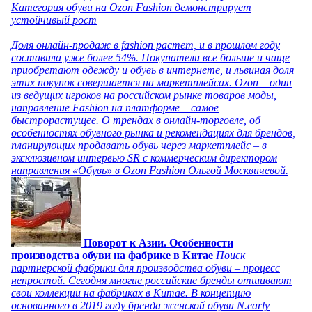
Категория обуви на Ozon Fashion демонстрирует
устойчивый рост
Доля онлайн-продаж в fashion растет, и в прошлом году
составила уже более 54%. Покупатели все больше и чаще
приобретают одежду и обувь в интернете, и львиная доля
этих покупок совершается на маркетплейсах. Ozon – один
из ведущих игроков на российском рынке товаров моды,
направление Fashion на платформе – самое
быстрорастущее. О трендах в онлайн-торговле, об
особенностях обувного рынка и рекомендациях для брендов,
планирующих продавать обувь через маркетплейс – в
эксклюзивном интервью SR с коммерческим директором
направления «Обувь» в Ozon Fashion Ольгой Москвичевой.
Поворот к Азии. Особенности
производства обуви на фабрике в Китае
Поиск
партнерской фабрики для производства обуви – процесс
непростой. Сегодня многие российские бренды отшивают
свои коллекции на фабриках в Китае. В концепцию
основанного в 2019 году бренда женской обуви N.early