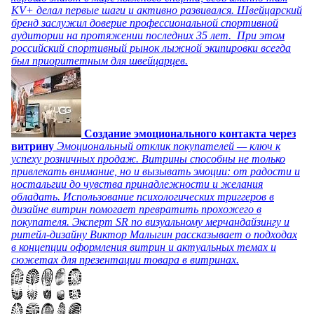
KV+ делал первые шаги и активно развивался. Швейцарский
бренд заслужил доверие профессиональной спортивной
аудитории на протяжении последних 35 лет. При этом
российский спортивный рынок лыжной экипировки всегда
был приоритетным для швейцарцев.
Создание эмоционального контакта через
витрину
Эмоциональный отклик покупателей — ключ к
успеху розничных продаж. Витрины способны не только
привлекать внимание, но и вызывать эмоции: от радости и
ностальгии до чувства принадлежности и желания
обладать. Использование психологических триггеров в
дизайне витрин помогает превратить прохожего в
покупателя. Эксперт SR по визуальному мерчандайзингу и
ритейл-дизайну Виктор Малыгин рассказывает о подходах
в концепции оформления витрин и актуальных темах и
сюжетах для презентации товара в витринах.