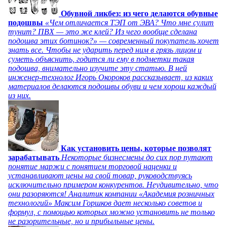
Обувной ликбез: из чего делаются обувные
подошвы
«Чем отличается ТЭП от ЭВА? Что мне сулит
тунит? ПВХ — это же клей? Из чего вообще сделана
подошва этих ботинок?» — современный покупатель хочет
знать все. Чтобы не ударить перед ним в грязь лицом и
суметь объяснить, годится ли ему в подметки такая
подошва, внимательно изучите эту статью. В ней
инженер-технолог Игорь Окороков рассказывает, из каких
материалов делаются подошвы обуви и чем хорош каждый
из них.
Как установить цены, которые позволят
зарабатывать
Некоторые бизнесмены до сих пор путают
понятие маржи с понятием торговой наценки и
устанавливают цены на свой товар, руководствуясь
исключительно примером конкурентов. Неудивительно, что
они разоряются! Аналитик компании «Академия розничных
технологий» Максим Горшков дает несколько советов и
формул, с помощью которых можно установить не только
не разорительные, но и прибыльные цены.