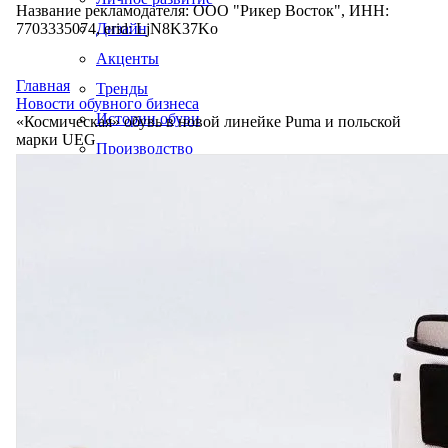
Название рекламодателя: ООО "Рикер Восток", ИНН:
7703335074, erid: LjN8K37Ko
Дизайн
Акценты
Главная
Тренды
Новости обувного бизнеса
Истории обуви
«Космическая» обувь в новой линейке Puma и польской
марки UEG
Производство