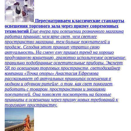
Пересматриваем классические стандарты
освещения торгового зала через призму современных
технологий
Еще вчера при освещении розничного магазина
работал принцип: чем ярче свет, чем светлее
пространство магазина, тем больше покупателей и
продаж. Сегодня этот принцип утратил свою
актуальность. На смену ему пришел тренд на хорошо
продуманную концепцию, грамотно используемое освещение,
правильно подобранные осветительные приборы. Эксперт
SR по освещению торговых пространств, светодизайнер
компании «Точка опоры» Анастасия Ефремова
рассказывает об актуальных принципах освещения в
модном и обувном ритейле, о том, как свет помогает
работать с товаром, пространством и эмоциями
покупателей. Она поможет посмотреть на базовые
принципы в освещении через призму новых требований к
торговому пространству.