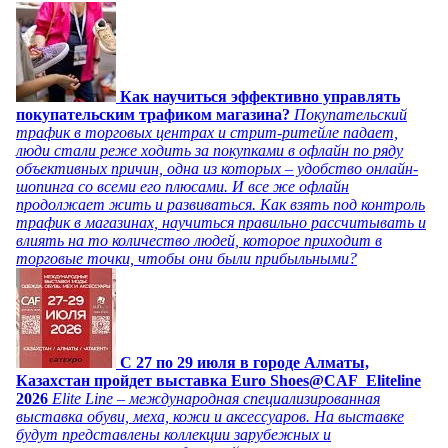
Как научиться эффективно управлять
покупательским трафиком магазина?
Покупательский
трафик в торговых центрах и стрит-ритейле падает,
люди стали реже ходить за покупками в офлайн по ряду
объективных причин, одна из которых – удобство онлайн-
шопинга со всеми его плюсами. И все же офлайн
продолжает жить и развиваться. Как взять под контроль
трафик в магазинах, научиться правильно рассчитывать и
влиять на то количество людей, которое приходит в
торговые точки, чтобы они были прибыльными?
C 27 по 29 июля в городе Алматы,
Казахстан пройдет выставка Euro Shoes@CAF_Eliteline
2026
Elite Line – международная специализированная
выставка обуви, меха, кожи и аксессуаров. На выставке
будут представлены коллекции зарубежных и