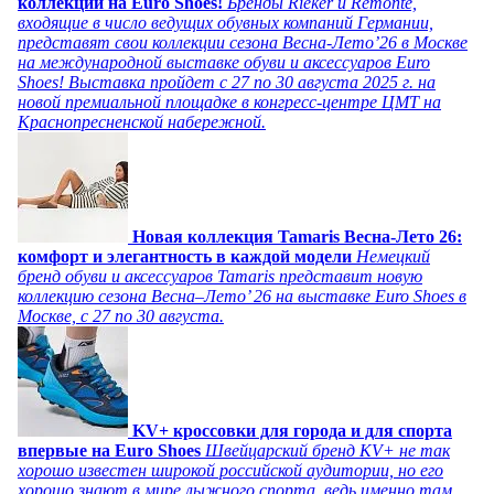
коллекции на Euro Shoes!
Бренды Rieker и Remonte,
входящие в число ведущих обувных компаний Германии,
представят свои коллекции сезона Весна-Лето’26 в Москве
на международной выставке обуви и аксессуаров Euro
Shoes! Выставка пройдет c 27 по 30 августа 2025 г. на
новой премиальной площадке в конгресс-центре ЦМТ на
Краснопресненской набережной.
Новая коллекция Tamaris Весна-Лето 26:
комфорт и элегантность в каждой модели
Немецкий
бренд обуви и аксессуаров Tamaris представит новую
коллекцию сезона Весна–Лето’ 26 на выставке Euro Shoes в
Москве, с 27 по 30 августа.
KV+ кроссовки для города и для спорта
впервые на Euro Shoes
Швейцарский бренд KV+ не так
хорошо известен широкой российской аудитории, но его
хорошо знают в мире лыжного спорта, ведь именно там