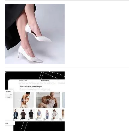
На участие в Московской неделе моды
подано 1047 заявок
На участие в седьмой Московской неделе моды,
которая пройдет в российской столице с 26 сентября
по 1 октября, уже подано 1047 заявок. Примерно
половину из них (494) прислали дизайнеры,
коллекции которых не были представлены в…
07.08.2026
96
BALLINA представит свои новинки на Euro
Shoes
Компания BALLINA Guangzhou Lihuang Footwear
Co., Ltd., основанная в 2011 году и расположенная в
Гуанчжоу, столице моды Китая, является
профессиональной обувной компанией,
объединяющей разработку, производство и…