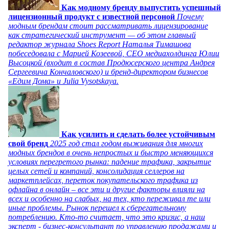
Как модному бренду выпустить успешный
лицензионный продукт с известной персоной
Почему
модным брендам стоит рассматривать лицензирование
как стратегический инструмент — об этом главный
редактор журнала Shoes Report Наталья Тимашова
побеседовала с Марией Козеевой, СЕО медиахолдинга Юлии
Высоцкой (входит в состав Продюсерского центра Андрея
Сергеевича Кончаловского) и бренд-директором бизнесов
«Едим Дома» и Julia Vysotskaya.
Как усилить и сделать более устойчивым
свой бренд
2025 год стал годом выживания для многих
модных брендов в очень непростых и быстро меняющихся
условиях перегретого рынка: падение трафика, закрытие
целых сетей и компаний, консолидация селлеров на
маркетплейсах, переток покупательского трафика из
офлайна в онлайн – все эти и другие факторы влияли на
всех и особенно на слабых, на тех, кто переживал те или
иные проблемы. Рынок перешел к сберегательному
потреблению. Кто-то считает, что это кризис, а наш
эксперт - бизнес-консультант по управлению продажами и