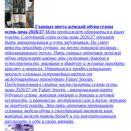
Главные цвета женской обуви сезона
осень-зима 2026/27
Мода продолжает обращаться к языку
чувств. Следующий сезон осень-зима 2026/27 обещает
быть эмоциональным и чуть задумчивым. На смену
яркости приходит глубина, на место показной роскоши -
обволакивающее тепло. Пять главных оттенков женской
обуви отражают именно эти состояния: доверие к
естественности, внимание к фактуре и желание находить
красоту в нюансах. Обратимся к профессиональному
прогнозу сезонных остромодных цветов от
международного тренд-бюро Future Snoops.
Представленная в статье часть палитры сезона осень-
зима 2026/27 от Future Snoops - эмоциональная карта
будущего сезона, которая говорит о доверии и хрупкой
честности, о равновесии, внутренней силе и тепле, которое
не требует повода. Эти пять оттенков превращают
сезонные модели обуви в своеобразный цветовой язык,
который может помочь бренду и его покупательницам
рассказать о себе и своих эмоциях.