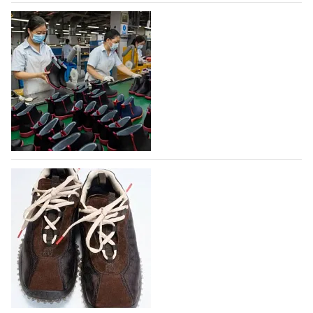
07.08.2026
112
На платформе Lamoda - новый раздел и
условия продвижения локальных
дизайнерских марок
Российский маркетплейс Lamoda решил обновить
раздел для продажи продукции локальных
дизайнерских марок одежды, обуви и аксессуаров.
Бренды также получат маркетинговую…
06.08.2026
406
Объем мирового производства обуви в
2025 году практически не увеличился
В 2025 году мировое производство обуви
практически не изменилось, зафиксировав
незначительный рост на 0,1% до 24,6 млрд пар, -
данные опубликованы в аналитическом вестнике
«Всемирный ежегодник обуви 2026», Португальской