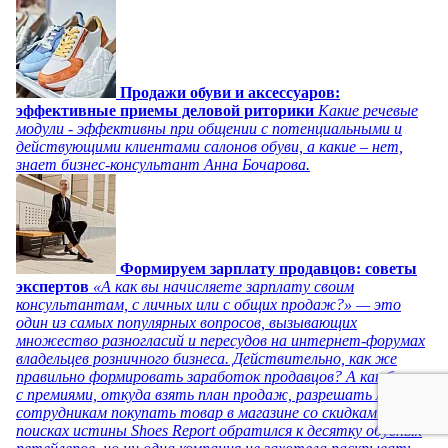
Продажи обуви и аксессуаров:
эффективные приемы деловой риторики
Какие речевые
модули - эффективны при общении с потенциальными и
действующими клиентами салонов обуви, а какие – нет,
знает бизнес-консультант Анна Бочарова.
Формируем зарплату продавцов: советы
экспертов
«А как вы начисляете зарплату своим
консультантам, с личных или с общих продаж?» — это
один из самых популярных вопросов, вызывающих
множество разногласий и пересудов на интернет-форумах
владельцев розничного бизнеса. Действительно, как же
правильно формировать заработок продавцов? А как быть
с премиями, откуда взять план продаж, разрешать ли
сотрудникам покупать товар в магазине со скидками? В
поисках истины Shoes Report обратился к десятку обувных