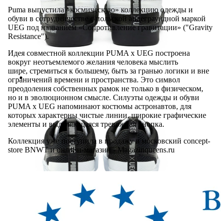
Puma выпустила «космическую» коллекцию одежды и
обуви в сотрудничестве с польской андеграундной маркой
UEG под названием «Сопротивление гравитации» ("Gravity
Resistance").
Идея совместной коллекции PUMA x UEG построена
вокруг неотъемлемого желания человека мыслить
шире, стремиться к большему, быть за гранью логики и вне
ограничений времени и пространства. Это символ
преодоления собственных рамок не только в физическом,
но и в эволюционном смысле. Силуэты одежды и обуви
PUMA x UEG напоминают костюмы астронавтов, для
которых характерны чистые линии, широкие графические
элементы и выделяющаяся тревожная кнопка.
Коллекция уже поступила в продажу в московский concept-
store BNWT и онлайн-магазин - Magazinqueens.ru