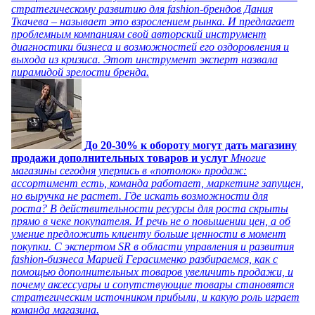
стратегическому развитию для fashion-брендов Дания
Ткачева – называет это взрослением рынка. И предлагает
проблемным компаниям свой авторский инструмент
диагностики бизнеса и возможностей его оздоровления и
выхода из кризиса. Этот инструмент эксперт назвала
пирамидой зрелости бренда.
До 20-30% к обороту могут дать магазину
продажи дополнительных товаров и услуг
Многие
магазины сегодня уперлись в «потолок» продаж:
ассортимент есть, команда работает, маркетинг запущен,
но выручка не растет. Где искать возможности для
роста? В действительности ресурсы для роста скрыты
прямо в чеке покупателя. И речь не о повышении цен, а об
умение предложить клиенту больше ценности в момент
покупки. С экспертом SR в области управления и развития
fashion-бизнеса Марией Герасименко разбираемся, как с
помощью дополнительных товаров увеличить продажи, и
почему аксессуары и сопутствующие товары становятся
стратегическим источником прибыли, и какую роль играет
команда магазина.