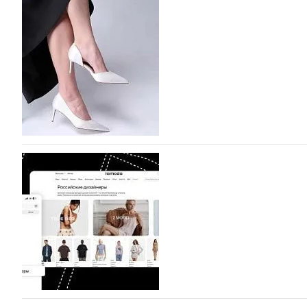
На участие в Московской неделе моды подано
На участие в седьмой Московской неделе моды, которая
октября, уже подано 1047 заявок. Примерно половину и
которых не были представлены в…
07.08.2026
505
BALLINA представит свои новинки на Euro Sh
Компания BALLINA Guangzhou Lihuang Footwear Co., Ltd
Гуанчжоу, столице моды Китая, является профессиона
разработку, производство и…
07.08.2026
361