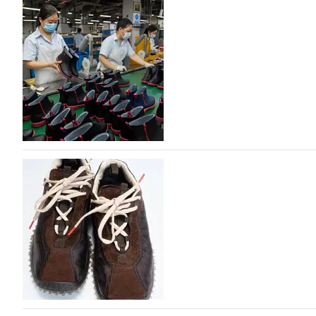
На платформе Lamoda - новый раздел и усл
дизайнерских марок
Российский маркетплейс Lamoda решил обновить разде
марок одежды, обуви и аксессуаров. Бренды также по
06.08.2026
522
Объем мирового производства обуви в 2025 г
В 2025 году мировое производство обуви практически н
на 0,1% до 24,6 млрд пар, - данные опубликованы в а
2026», Португальской ассоциацией…
06.08.2026
642