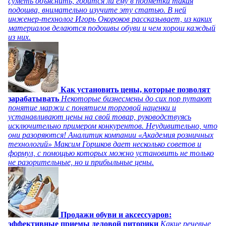
суметь объяснить, годится ли ему в подметки такая
подошва, внимательно изучите эту статью. В ней
инженер-технолог Игорь Окороков рассказывает, из каких
материалов делаются подошвы обуви и чем хорош каждый
из них.
Как установить цены, которые позволят
зарабатывать
Некоторые бизнесмены до сих пор путают
понятие маржи с понятием торговой наценки и
устанавливают цены на свой товар, руководствуясь
исключительно примером конкурентов. Неудивительно, что
они разоряются! Аналитик компании «Академия розничных
технологий» Максим Горшков дает несколько советов и
формул, с помощью которых можно установить не только
не разорительные, но и прибыльные цены.
Продажи обуви и аксессуаров:
эффективные приемы деловой риторики
Какие речевые