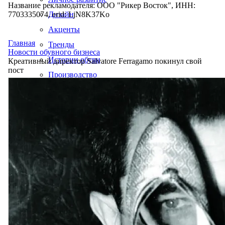
Название рекламодателя: ООО "Рикер Восток", ИНН:
7703335074, erid: LjN8K37Ko
Дизайн
Акценты
Главная
Тренды
Новости обувного бизнеса
Истории обуви
Креативный директор Salvatore Ferragamo покинул свой
пост
Производство