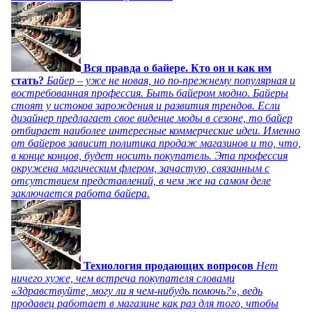
Вся правда о байере. Кто он и как им
стать?
Байер – уже не новая, но по-прежнему популярная и
востребованная профессия. Быть байером модно. Байеры
стоят у истоков зарождения и развития трендов. Если
дизайнер предлагает свое видение моды в сезоне, то байер
отбирает наиболее интересные коммерческие идеи. Именно
от байеров зависит политика продаж магазинов и то, что,
в конце концов, будет носить покупатель. Эта профессия
окружена магическим флером, зачастую, связанным с
отсутствием представлений, в чем же на самом деле
заключается работа байера.
Технология продающих вопросов
Нет
ничего хуже, чем встреча покупателя словами
«Здравствуйте, могу ли я чем-нибудь помочь?», ведь
продавец работает в магазине как раз для того, чтобы