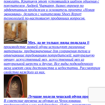
помогать. Критикуя этот устоявшийся шаблон общения с
покупателем, Андрей Чиркарев, бизнес-тренер по
эффективным продажам и основатель проекта «Новая
экономика», делится с читателями Shoes Report
технологией по-настоящему продающих вопросов.
Мех, да не только: виды подклада
В
производстве зимней обуви используют различные
материалы, предназначенные для сохранения тепла и
отвечающие требованиям потребителей: натуральную
овчину, искусственный мех, искусственный мех из
натуральной шерсти и другие. Все виды подкладочного
меха имеют свои достоинства и недостатки. Рассмотрим
свойства каждого из них.
Лучшие модели чешской обуви прошлого
В советские времена за обувью из Чехословакии,
продававшейся у нас под брендом «Цебо», покупатели