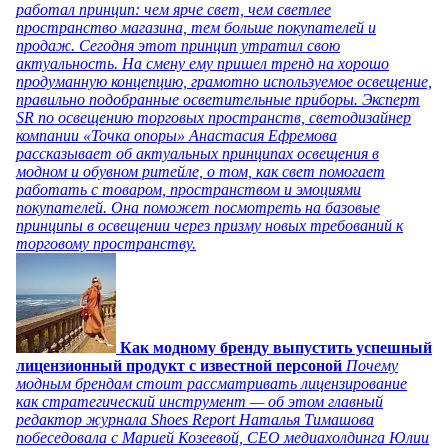
работал принцип: чем ярче свет, чем светлее
пространство магазина, тем больше покупателей и
продаж. Сегодня этот принцип утратил свою
актуальность. На смену ему пришел тренд на хорошо
продуманную концепцию, грамотно используемое освещение,
правильно подобранные осветительные приборы. Эксперт
SR по освещению торговых пространств, светодизайнер
компании «Точка опоры» Анастасия Ефремова
рассказывает об актуальных принципах освещения в
модном и обувном ритейле, о том, как свет помогает
работать с товаром, пространством и эмоциями
покупателей. Она поможет посмотреть на базовые
принципы в освещении через призму новых требований к
торговому пространству.
Как модному бренду выпустить успешный
лицензионный продукт с известной персоной
Почему
модным брендам стоит рассматривать лицензирование
как стратегический инструмент — об этом главный
редактор журнала Shoes Report Наталья Тимашова
побеседовала с Марией Козеевой, СЕО медиахолдинга Юлии