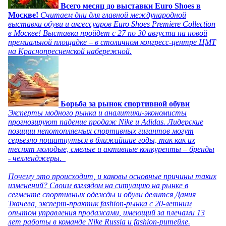
Всего месяц до выставки Euro Shoes в
Москве!
Считаем дни для главной международной
выставки обуви и аксессуаров Euro Shoes Premiere Collection
в Москве! Выставка пройдет с 27 по 30 августа на новой
премиальной площадке – в столичном конгресс-центре ЦМТ
на Краснопресненской набережной.
Борьба за рынок спортивной обуви
Эксперты модного рынка и аналитики-экономисты
прогнозируют падение продаж Nike и Adidas. Лидерские
позиции непотопляемых спортивных гигантов могут
серьезно пошатнуться в ближайшие годы, так как их
теснят молодые, смелые и активные конкуренты – бренды
- челленджеры.
Почему это происходит, и каковы основные причины таких
изменений? Своим взглядом на ситуацию на рынке в
сегменте спортивных одежды и обуви делится Дания
Ткачева, эксперт-практик fashion-рынка с 20-летним
опытом управления продажами, имеющий за плечами 13
лет работы в команде Nike Russia и fashion-ритейле.