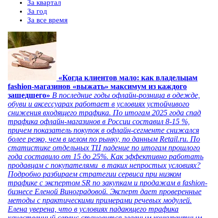
За квартал
За год
За все время
«Когда клиентов мало: как владельцам
fashion-магазинов «выжать» максимум из каждого
зашедшего»
В последние годы офлайн-розница в одежде,
обуви и аксессуарах работает в условиях устойчивого
снижения входящего трафика. По итогам 2025 года спад
трафика офлайн-магазинов в России составил 8-15 %,
причем показатель покупок в офлайн-сегменте снижался
более резко, чем в целом по рынку, по данным Retail.ru. По
статистике отдельных ТЦ падение по итогам прошлого
года составило от 15 до 25%. Как эффективно работать
продавцам с покупателями в таких непростых условиях?
Подробно разбираем стратегии сервиса при низком
трафике с экспертом SR по закупкам и продажам в fashion-
бизнесе Еленой Виноградовой. Эксперт дает проверенные
методы с практическими примерами речевых модулей.
Елена уверена, что в условиях падающего трафика
качественный сервис становится главным конкурентным