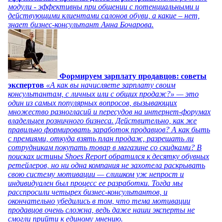
модули - эффективны при общении с потенциальными и
действующими клиентами салонов обуви, а какие – нет,
знает бизнес-консультант Анна Бочарова.
Формируем зарплату продавцов: советы
экспертов
«А как вы начисляете зарплату своим
консультантам, с личных или с общих продаж?» — это
один из самых популярных вопросов, вызывающих
множество разногласий и пересудов на интернет-форумах
владельцев розничного бизнеса. Действительно, как же
правильно формировать заработок продавцов? А как быть
с премиями, откуда взять план продаж, разрешать ли
сотрудникам покупать товар в магазине со скидками? В
поисках истины Shoes Report обратился к десятку обувных
ретейлеров, но ни одна компания не захотела раскрывать
свою систему мотивации — слишком уж непрост и
индивидуален был процесс ее разработки. Тогда мы
расспросили четырех бизнес-консультантов, и
окончательно убедились в том, что тема мотивации
продавцов очень сложна, ведь даже наши эксперты не
смогли прийти к единому мнению.