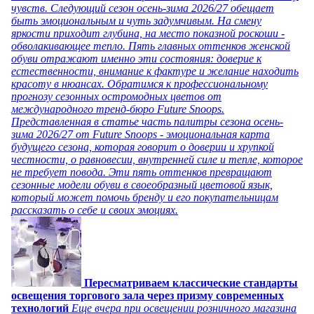
чувств. Следующий сезон осень-зима 2026/27 обещает
быть эмоциональным и чуть задумчивым. На смену
яркости приходит глубина, на место показной роскоши -
обволакивающее тепло. Пять главных оттенков женской
обуви отражают именно эти состояния: доверие к
естественности, внимание к фактуре и желание находить
красоту в нюансах. Обратимся к профессиональному
прогнозу сезонных остромодных цветов от
международного тренд-бюро Future Snoops.
Представленная в статье часть палитры сезона осень-
зима 2026/27 от Future Snoops - эмоциональная карта
будущего сезона, которая говорит о доверии и хрупкой
честности, о равновесии, внутренней силе и тепле, которое
не требует повода. Эти пять оттенков превращают
сезонные модели обуви в своеобразный цветовой язык,
который может помочь бренду и его покупательницам
рассказать о себе и своих эмоциях.
Пересматриваем классические стандарты
освещения торгового зала через призму современных
технологий
Еще вчера при освещении розничного магазина