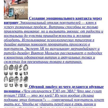
Создание эмоционального контакта через
витрину
Эмоциональный отклик покупателей — ключ к
успеху розничных продаж. Витрины способны не только
привлекать внимание, но и вызывать эмоции: от радости и
ностальгии до чувства принадлежности и желания
обладать. Использование психологических триггеров в
дизайне витрин помогает превратить прохожего в
покупателя. Эксперт SR по визуальному мерчандайзингу и
ритейл-дизайну Виктор Малыгин рассказывает о подходах
в концепции оформления витрин и актуальных темах и
сюжетах для презентации товара в витринах.
Обувной ликбез: из чего делаются обувные
подошвы
«Чем отличается ТЭП от ЭВА? Что мне сулит
тунит? ПВХ — это же клей? Из чего вообще сделана
подошва этих ботинок?» — современный покупатель хочет
знать все. Чтобы не ударить перед ним в грязь лицом и