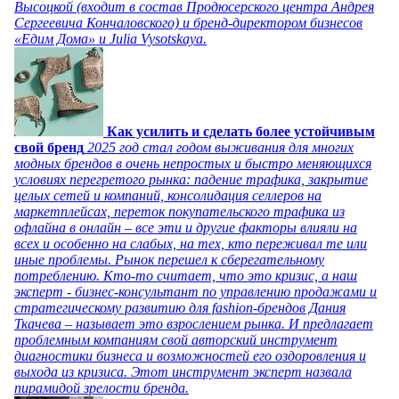
Высоцкой (входит в состав Продюсерского центра Андрея
Сергеевича Кончаловского) и бренд-директором бизнесов
«Едим Дома» и Julia Vysotskaya.
Как усилить и сделать более устойчивым
свой бренд
2025 год стал годом выживания для многих
модных брендов в очень непростых и быстро меняющихся
условиях перегретого рынка: падение трафика, закрытие
целых сетей и компаний, консолидация селлеров на
маркетплейсах, переток покупательского трафика из
офлайна в онлайн – все эти и другие факторы влияли на
всех и особенно на слабых, на тех, кто переживал те или
иные проблемы. Рынок перешел к сберегательному
потреблению. Кто-то считает, что это кризис, а наш
эксперт - бизнес-консультант по управлению продажами и
стратегическому развитию для fashion-брендов Дания
Ткачева – называет это взрослением рынка. И предлагает
проблемным компаниям свой авторский инструмент
диагностики бизнеса и возможностей его оздоровления и
выхода из кризиса. Этот инструмент эксперт назвала
пирамидой зрелости бренда.