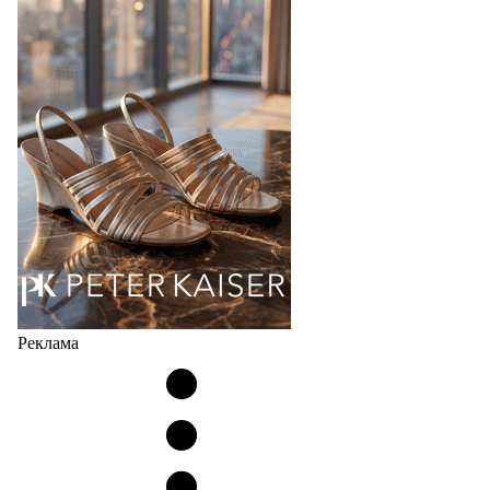
продаж на рынке в России, Беларуси и других
странах СНГ. Широкий модельный ряд женских,
мужских, детских и пляжных зонтов в необычном
дизайнерском исполнении, отличается надёжностью
и высоким качеством…
05.08.2026
395
Реклама