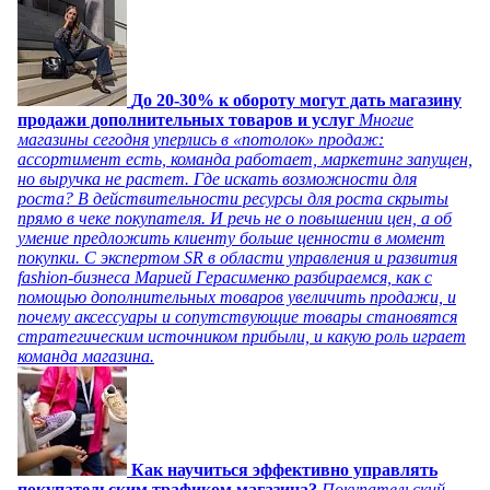
До 20-30% к обороту могут дать магазину
продажи дополнительных товаров и услуг
Многие
магазины сегодня уперлись в «потолок» продаж:
ассортимент есть, команда работает, маркетинг запущен,
но выручка не растет. Где искать возможности для
роста? В действительности ресурсы для роста скрыты
прямо в чеке покупателя. И речь не о повышении цен, а об
умение предложить клиенту больше ценности в момент
покупки. С экспертом SR в области управления и развития
fashion-бизнеса Марией Герасименко разбираемся, как с
помощью дополнительных товаров увеличить продажи, и
почему аксессуары и сопутствующие товары становятся
стратегическим источником прибыли, и какую роль играет
команда магазина.
Как научиться эффективно управлять
покупательским трафиком магазина?
Покупательский