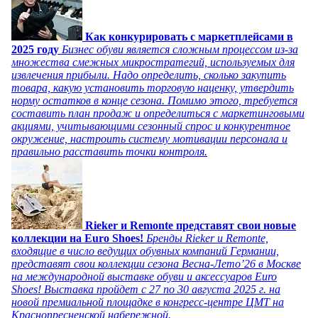
Как конкурировать с маркетплейсами в
2025 году
Бизнес обуви является сложным процессом из-за
множества смежных микростратегий, используемых для
извлечения прибыли. Надо определить, сколько закупить
товара, какую установить торговую наценку, утвердить
норму остатков в конце сезона. Помимо этого, требуется
составить план продаж и определиться с маркетинговыми
акциями, учитывающими сезонный спрос и конкурентное
окружение, настроить систему мотивации персонала и
правильно расставить точки контроля.
Rieker и Remonte представят свои новые
коллекции на Euro Shoes!
Бренды Rieker и Remonte,
входящие в число ведущих обувных компаний Германии,
представят свои коллекции сезона Весна-Лето’26 в Москве
на международной выставке обуви и аксессуаров Euro
Shoes! Выставка пройдет c 27 по 30 августа 2025 г. на
новой премиальной площадке в конгресс-центре ЦМТ на
Краснопресненской набережной.