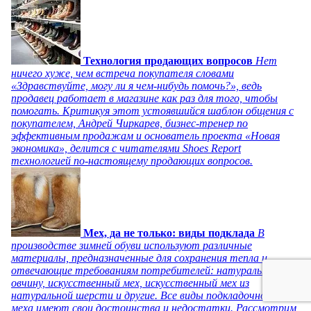
Технология продающих вопросов
Нет
ничего хуже, чем встреча покупателя словами
«Здравствуйте, могу ли я чем-нибудь помочь?», ведь
продавец работает в магазине как раз для того, чтобы
помогать. Критикуя этот устоявшийся шаблон общения с
покупателем, Андрей Чиркарев, бизнес-тренер по
эффективным продажам и основатель проекта «Новая
экономика», делится с читателями Shoes Report
технологией по-настоящему продающих вопросов.
Мех, да не только: виды подклада
В
производстве зимней обуви используют различные
материалы, предназначенные для сохранения тепла и
отвечающие требованиям потребителей: натуральную
овчину, искусственный мех, искусственный мех из
натуральной шерсти и другие. Все виды подкладочного
меха имеют свои достоинства и недостатки. Рассмотрим