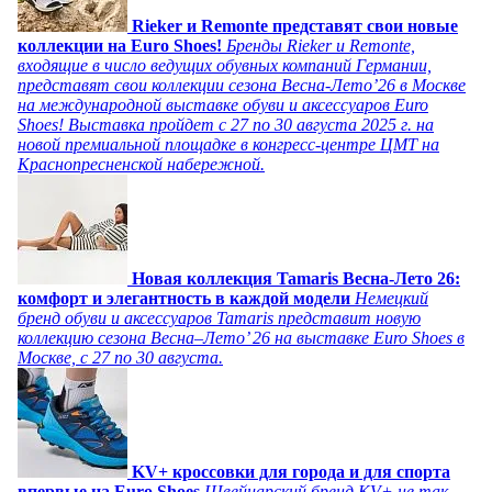
Rieker и Remonte представят свои новые
коллекции на Euro Shoes!
Бренды Rieker и Remonte,
входящие в число ведущих обувных компаний Германии,
представят свои коллекции сезона Весна-Лето’26 в Москве
на международной выставке обуви и аксессуаров Euro
Shoes! Выставка пройдет c 27 по 30 августа 2025 г. на
новой премиальной площадке в конгресс-центре ЦМТ на
Краснопресненской набережной.
Новая коллекция Tamaris Весна-Лето 26:
комфорт и элегантность в каждой модели
Немецкий
бренд обуви и аксессуаров Tamaris представит новую
коллекцию сезона Весна–Лето’ 26 на выставке Euro Shoes в
Москве, с 27 по 30 августа.
KV+ кроссовки для города и для спорта
впервые на Euro Shoes
Швейцарский бренд KV+ не так