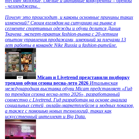
теснят молодые, смелые и активные конкуренты – бренды
- челленджеры.
Почему это происходит, и каковы основные причины таких
изменений? Своим взглядом на ситуацию на рынке в
сегменте спортивных одежды и обуви делится Дания
Ткачева, эксперт-практик fashion-рынка с 20-летним
опытом управления продажами, имеющий за плечами 13
лет работы в команде Nike Russia и fashion-ритейле.
Micam и Livetrend представили подборку
трендов обуви сезона весна-лето 2026
Итальянская
международная выставка обуви Micam представляет «Гид
по трендам сезона весна-лето 2026», разработанный
совместно с Livetrend. Гид разработан на основе анализа
социальных сетей, онлайн-маркетплейсов и модных показов,
а также с помощью новых технологий, таких как
искусственный интеллект и Big Data.