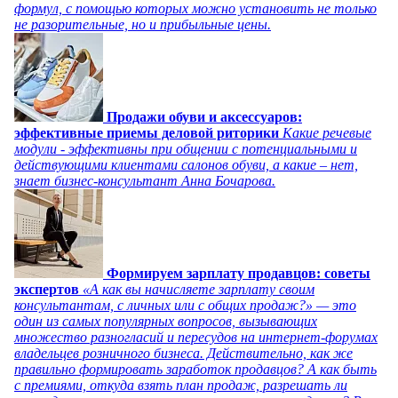
формул, с помощью которых можно установить не только
не разорительные, но и прибыльные цены.
Продажи обуви и аксессуаров:
эффективные приемы деловой риторики
Какие речевые
модули - эффективны при общении с потенциальными и
действующими клиентами салонов обуви, а какие – нет,
знает бизнес-консультант Анна Бочарова.
Формируем зарплату продавцов: советы
экспертов
«А как вы начисляете зарплату своим
консультантам, с личных или с общих продаж?» — это
один из самых популярных вопросов, вызывающих
множество разногласий и пересудов на интернет-форумах
владельцев розничного бизнеса. Действительно, как же
правильно формировать заработок продавцов? А как быть
с премиями, откуда взять план продаж, разрешать ли