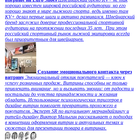
хорошо известен широкой российской аудитории, но его
хорошо знают в мире лыжного спорта, ведь именно там
KV+ делал первые шаги и активно развивался. Швейцарский
бренд заслужил доверие профессиональной спортивной
аудитории на протяжении последних 35 лет. При этом
российский спортивный рынок лыжной экипировки всегда
был приоритетным для швейцарцев.
Создание эмоционального контакта через
витрину
Эмоциональный отклик покупателей — ключ к
успеху розничных продаж. Витрины способны не только
привлекать внимание, но и вызывать эмоции: от радости и
ностальгии до чувства принадлежности и желания
обладать. Использование психологических триггеров в
дизайне витрин помогает превратить прохожего в
покупателя. Эксперт SR по визуальному мерчандайзингу и
ритейл-дизайну Виктор Малыгин рассказывает о подходах
в концепции оформления витрин и актуальных темах и
сюжетах для презентации товара в витринах.