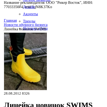
Название рекламодателя: ООО "Рикер Восток", ИНН:
7703335074, erid: LjN8K37Ko
Дизайн
Акценты
Главная
Тренды
Новости обувного бизнеса
Истории обуви
Линейка новинок SWIMS
Производство
28.08.2012
8326
Линейка новинок SWIMS