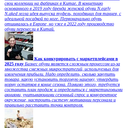
свои коллекции на фабриках в Китае. В концепцию
основанного в 2019 году бренда женской обуви N.early
N.aked легла идея выпуска туфель, походящих для танцев, с
идеальной посадкой по ноге. Первоначально обувь
отшивалась в Европе, но уже в 2022 году производство
обуви перенесли в Китай.
Как конкурировать с маркетплейсами в
2025 году
Бизнес обуви является сложным процессом из-за
множества смежных микростратегий, используемых для
извлечения прибыли. Надо определить, сколько закупить
товара, какую установить торговую наценку, утвердить
норму остатков в конце сезона. Помимо этого, требуется
составить план продаж и определиться с маркетинговыми
акциями, учитывающими сезонный спрос и конкурентное
окружение, настроить систему мотивации персонала и
правильно расставить точки контроля.