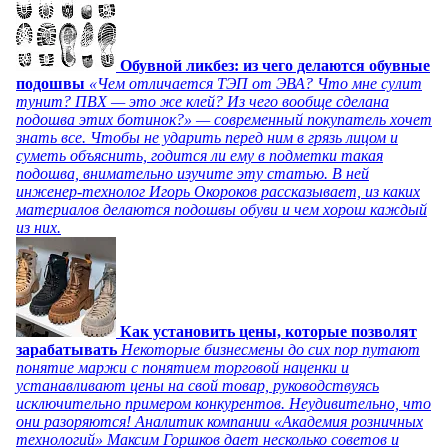
Обувной ликбез: из чего делаются обувные
подошвы
«Чем отличается ТЭП от ЭВА? Что мне сулит
тунит? ПВХ — это же клей? Из чего вообще сделана
подошва этих ботинок?» — современный покупатель хочет
знать все. Чтобы не ударить перед ним в грязь лицом и
суметь объяснить, годится ли ему в подметки такая
подошва, внимательно изучите эту статью. В ней
инженер-технолог Игорь Окороков рассказывает, из каких
материалов делаются подошвы обуви и чем хорош каждый
из них.
Как установить цены, которые позволят
зарабатывать
Некоторые бизнесмены до сих пор путают
понятие маржи с понятием торговой наценки и
устанавливают цены на свой товар, руководствуясь
исключительно примером конкурентов. Неудивительно, что
они разоряются! Аналитик компании «Академия розничных
технологий» Максим Горшков дает несколько советов и