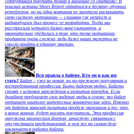
сотрудникам покупать товар в магазине со скидками? В
поисках истины Shoes Report обратился к десятку обувных
ретейлеров, но ни одна компания не захотела раскрывать
свою систему мотивации — слишком уж непрост и
индивидуален был процесс ее разработки. Тогда мы
расспросили четырех бизнес-консультантов, и
окончательно убедились в том, что тема мотивации
продавцов очень сложна, ведь даже наши эксперты не
смогли прийти к единому мнению.
Вся правда о байере. Кто он и как им
стать?
Байер – уже не новая, но по-прежнему популярная и
востребованная профессия. Быть байером модно. Байеры
стоят у истоков зарождения и развития трендов. Если
дизайнер предлагает свое видение моды в сезоне, то байер
отбирает наиболее интересные коммерческие идеи. Именно
от байеров зависит политика продаж магазинов и то, что,
в конце концов, будет носить покупатель. Эта профессия
окружена магическим флером, зачастую, связанным с
отсутствием представлений, в чем же на самом деле
заключается работа байера.