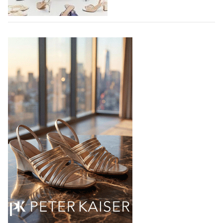
04.08.2026
463
TAMARIS SS27: 60 ЛЕТ УВЕРЕННОСТИ В
КАЖДОМ ШАГЕ
В 2027 году бренд TAMARIS отмечает 60-летний
юбилей. Шесть десятилетий доверия миллионов
покупателей, постоянного развития и понимания,
какой будет современная женщина завтра.
Юбилейная коллекция Весна–Лето 2027 открывает
не просто новый сезон, а…
04.08.2026
564