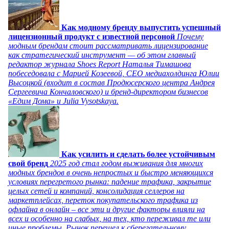
Как модному бренду выпустить успешный
лицензионный продукт с известной персоной
Почему
модным брендам стоит рассматривать лицензирование
как стратегический инструмент — об этом главный
редактор журнала Shoes Report Наталья Тимашова
побеседовала с Марией Козеевой, СЕО медиахолдинга Юлии
Высоцкой (входит в состав Продюсерского центра Андрея
Сергеевича Кончаловского) и бренд-директором бизнесов
«Едим Дома» и Julia Vysotskaya.
Как усилить и сделать более устойчивым
свой бренд
2025 год стал годом выживания для многих
модных брендов в очень непростых и быстро меняющихся
условиях перегретого рынка: падение трафика, закрытие
целых сетей и компаний, консолидация селлеров на
маркетплейсах, переток покупательского трафика из
офлайна в онлайн – все эти и другие факторы влияли на
всех и особенно на слабых, на тех, кто переживал те или
иные проблемы. Рынок перешел к сберегательному