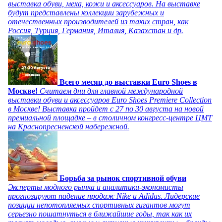
выставка обуви, меха, кожи и аксессуаров. На выставке
будут представлены коллекции зарубежных и
отечественных производителей из таких стран, как
Россия, Турция, Германия, Италия, Казахстан и др.
Всего месяц до выставки Euro Shoes в
Москве!
Считаем дни для главной международной
выставки обуви и аксессуаров Euro Shoes Premiere Collection
в Москве! Выставка пройдет с 27 по 30 августа на новой
премиальной площадке – в столичном конгресс-центре ЦМТ
на Краснопресненской набережной.
Борьба за рынок спортивной обуви
Эксперты модного рынка и аналитики-экономисты
прогнозируют падение продаж Nike и Adidas. Лидерские
позиции непотопляемых спортивных гигантов могут
серьезно пошатнуться в ближайшие годы, так как их