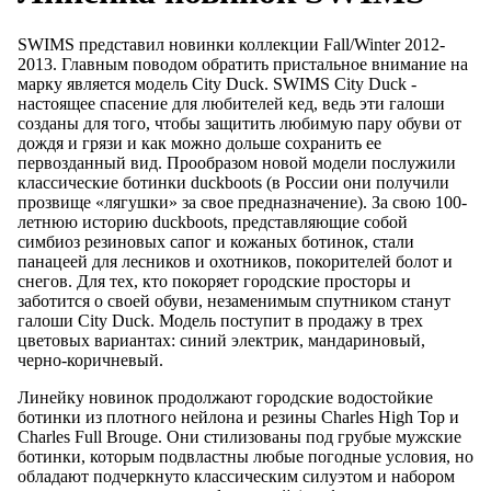
SWIMS представил новинки коллекции Fall/Winter 2012-
2013. Главным поводом обратить пристальное внимание на
марку является модель City Duck. SWIMS City Duck -
настоящее спасение для любителей кед, ведь эти галоши
созданы для того, чтобы защитить любимую пару обуви от
дождя и грязи и как можно дольше сохранить ее
первозданный вид. Прообразом новой модели послужили
классические ботинки duckboots (в России они получили
прозвище «лягушки» за свое предназначение). За свою 100-
летнюю историю duckboots, представляющие собой
симбиоз резиновых сапог и кожаных ботинок, стали
панацеей для лесников и охотников, покорителей болот и
снегов. Для тех, кто покоряет городские просторы и
заботится о своей обуви, незаменимым спутником станут
галоши City Duck. Модель поступит в продажу в трех
цветовых вариантах: синий электрик, мандариновый,
черно-коричневый.
Линейку новинок продолжают городские водостойкие
ботинки из плотного нейлона и резины Charles High Top и
Charles Full Brouge. Они стилизованы под грубые мужские
ботинки, которым подвластны любые погодные условия, но
обладают подчеркнуто классическим силуэтом и набором