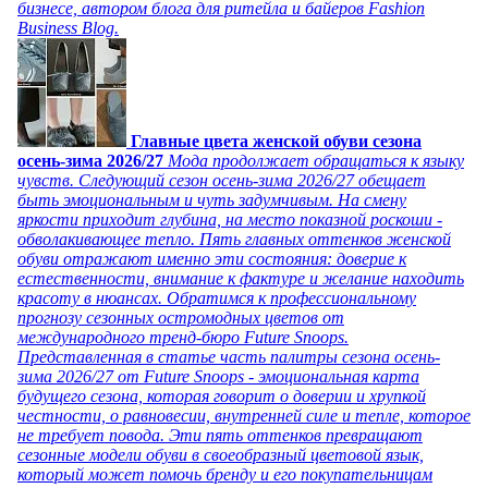
бизнесе, автором блога для ритейла и байеров Fashion
Business Blog.
Главные цвета женской обуви сезона
осень-зима 2026/27
Мода продолжает обращаться к языку
чувств. Следующий сезон осень-зима 2026/27 обещает
быть эмоциональным и чуть задумчивым. На смену
яркости приходит глубина, на место показной роскоши -
обволакивающее тепло. Пять главных оттенков женской
обуви отражают именно эти состояния: доверие к
естественности, внимание к фактуре и желание находить
красоту в нюансах. Обратимся к профессиональному
прогнозу сезонных остромодных цветов от
международного тренд-бюро Future Snoops.
Представленная в статье часть палитры сезона осень-
зима 2026/27 от Future Snoops - эмоциональная карта
будущего сезона, которая говорит о доверии и хрупкой
честности, о равновесии, внутренней силе и тепле, которое
не требует повода. Эти пять оттенков превращают
сезонные модели обуви в своеобразный цветовой язык,
который может помочь бренду и его покупательницам