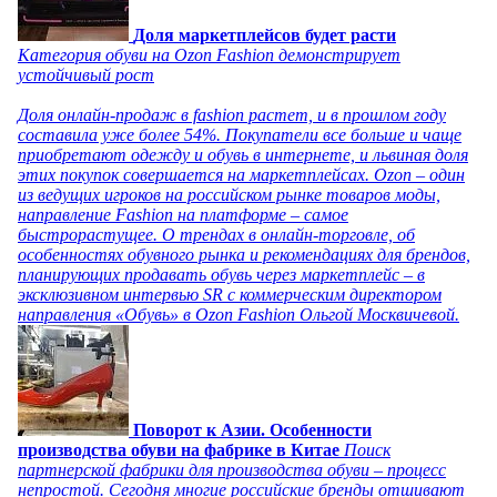
Доля маркетплейсов будет расти
Категория обуви на Ozon Fashion демонстрирует
устойчивый рост
Доля онлайн-продаж в fashion растет, и в прошлом году
составила уже более 54%. Покупатели все больше и чаще
приобретают одежду и обувь в интернете, и львиная доля
этих покупок совершается на маркетплейсах. Ozon – один
из ведущих игроков на российском рынке товаров моды,
направление Fashion на платформе – самое
быстрорастущее. О трендах в онлайн-торговле, об
особенностях обувного рынка и рекомендациях для брендов,
планирующих продавать обувь через маркетплейс – в
эксклюзивном интервью SR с коммерческим директором
направления «Обувь» в Ozon Fashion Ольгой Москвичевой.
Поворот к Азии. Особенности
производства обуви на фабрике в Китае
Поиск
партнерской фабрики для производства обуви – процесс
непростой. Сегодня многие российские бренды отшивают