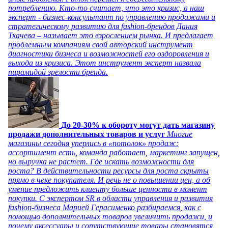
потреблению. Кто-то считает, что это кризис, а наш
эксперт - бизнес-консультант по управлению продажами и
стратегическому развитию для fashion-брендов Дания
Ткачева – называет это взрослением рынка. И предлагает
проблемным компаниям свой авторский инструмент
диагностики бизнеса и возможностей его оздоровления и
выхода из кризиса. Этот инструмент эксперт назвала
пирамидой зрелости бренда.
До 20-30% к обороту могут дать магазину
продажи дополнительных товаров и услуг
Многие
магазины сегодня уперлись в «потолок» продаж:
ассортимент есть, команда работает, маркетинг запущен,
но выручка не растет. Где искать возможности для
роста? В действительности ресурсы для роста скрыты
прямо в чеке покупателя. И речь не о повышении цен, а об
умение предложить клиенту больше ценности в момент
покупки. С экспертом SR в области управления и развития
fashion-бизнеса Марией Герасименко разбираемся, как с
помощью дополнительных товаров увеличить продажи, и
почему аксессуары и сопутствующие товары становятся