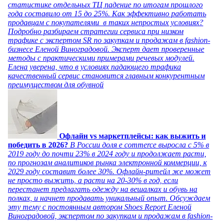
статистике отдельных ТЦ падение по итогам прошлого
года составило от 15 до 25%. Как эффективно работать
продавцам с покупателями в таких непростых условиях?
Подробно разбираем стратегии сервиса при низком
трафике с экспертом SR по закупкам и продажам в fashion-
бизнесе Еленой Виноградовой. Эксперт дает проверенные
методы с практическими примерами речевых модулей.
Елена уверена, что в условиях падающего трафика
качественный сервис становится главным конкурентным
преимуществом для обувной
Офлайн vs маркетплейсы: как выжить и
победить в 2026?
В России доля e commerce выросла с 5% в
2019 году до почти 23% в 2024 году и продолжает расти,
по прогнозам аналитиков рынка электронной коммерции, к
2029 году составит более 30%. Офлайн-ритейл же может
не просто выжить, а расти на 20-30% в год, если
перестанет предлагать одежду на вешалках и обувь на
полках, и начнет продавать уникальный опыт. Обсуждаем
эту тему с постоянным автором Shoes Report Еленой
Виноградовой, экспертом по закупкам и продажам в fashion-