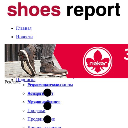
Главная
Новости
Статьи
Компании и марки
События
Оценка сезона
Календарь выставок
Экспертное мнение
О журнале
Рынок
Читайте в свежем номере
Подписка
Реклама
Управление магазином
Рекламодателям
Ассортимент
Контакты
Мерчандайзинг
Архив журналов
Продажи
Продвижение
Личное развитие