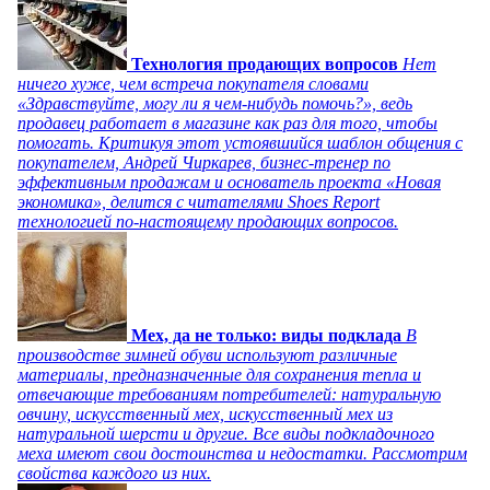
Технология продающих вопросов
Нет
ничего хуже, чем встреча покупателя словами
«Здравствуйте, могу ли я чем-нибудь помочь?», ведь
продавец работает в магазине как раз для того, чтобы
помогать. Критикуя этот устоявшийся шаблон общения с
покупателем, Андрей Чиркарев, бизнес-тренер по
эффективным продажам и основатель проекта «Новая
экономика», делится с читателями Shoes Report
технологией по-настоящему продающих вопросов.
Мех, да не только: виды подклада
В
производстве зимней обуви используют различные
материалы, предназначенные для сохранения тепла и
отвечающие требованиям потребителей: натуральную
овчину, искусственный мех, искусственный мех из
натуральной шерсти и другие. Все виды подкладочного
меха имеют свои достоинства и недостатки. Рассмотрим
свойства каждого из них.