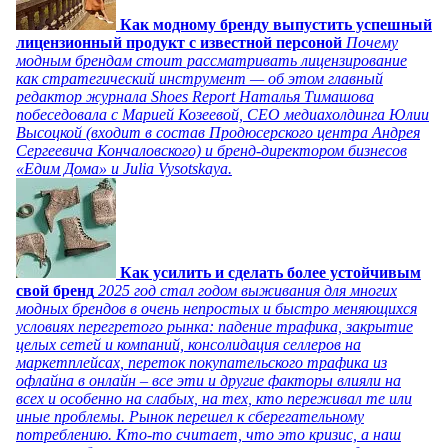
Как модному бренду выпустить успешный
лицензионный продукт с известной персоной
Почему
модным брендам стоит рассматривать лицензирование
как стратегический инструмент — об этом главный
редактор журнала Shoes Report Наталья Тимашова
побеседовала с Марией Козеевой, СЕО медиахолдинга Юлии
Высоцкой (входит в состав Продюсерского центра Андрея
Сергеевича Кончаловского) и бренд-директором бизнесов
«Едим Дома» и Julia Vysotskaya.
Как усилить и сделать более устойчивым
свой бренд
2025 год стал годом выживания для многих
модных брендов в очень непростых и быстро меняющихся
условиях перегретого рынка: падение трафика, закрытие
целых сетей и компаний, консолидация селлеров на
маркетплейсах, переток покупательского трафика из
офлайна в онлайн – все эти и другие факторы влияли на
всех и особенно на слабых, на тех, кто переживал те или
иные проблемы. Рынок перешел к сберегательному
потреблению. Кто-то считает, что это кризис, а наш