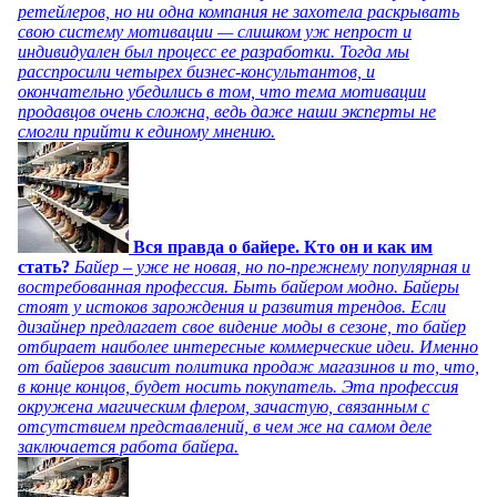
ретейлеров, но ни одна компания не захотела раскрывать
свою систему мотивации — слишком уж непрост и
индивидуален был процесс ее разработки. Тогда мы
расспросили четырех бизнес-консультантов, и
окончательно убедились в том, что тема мотивации
продавцов очень сложна, ведь даже наши эксперты не
смогли прийти к единому мнению.
Вся правда о байере. Кто он и как им
стать?
Байер – уже не новая, но по-прежнему популярная и
востребованная профессия. Быть байером модно. Байеры
стоят у истоков зарождения и развития трендов. Если
дизайнер предлагает свое видение моды в сезоне, то байер
отбирает наиболее интересные коммерческие идеи. Именно
от байеров зависит политика продаж магазинов и то, что,
в конце концов, будет носить покупатель. Эта профессия
окружена магическим флером, зачастую, связанным с
отсутствием представлений, в чем же на самом деле
заключается работа байера.