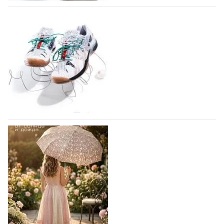
ассоциацией…
Miu Miu в сезоне Осень-Зима 2026
06.08.2026
493
перевыпустил свой хит - кроссовки
Bubble
Популярный силуэт бренда,1999 года выпуска,
соответствует сегодняшнему тренду на
сникерины (гибридный вариант балеток и
кроссовок обтекаемой формы и с тонкой подошвой).
Но в модели Miu Miu Bubble присутствует еще и…
ASICS выпускает вторую коллаборацию с
05.08.2026
1815
Little Tokyo Table Tennis - на стыке спорта
и моды
ASICS снова выпускает коллаборацию с Лос-
Анджельским клубом настольного тенниса Little
Tokyo Table Tennis. Интерес японского спортивного
гиганта к сотрудничеству с теннисным клубом