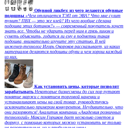
Обувной ликбез: из чего делаются обувные
подошвы
«Чем отличается ТЭП от ЭВА? Что мне сулит
тунит? ПВХ — это же клей? Из чего вообще сделана
подошва этих ботинок?» — современный покупатель хочет
знать все. Чтобы не ударить перед ним в грязь лицом и
суметь объяснить, годится ли ему в подметки такая
подошва, внимательно изучите эту статью. В ней
инженер-технолог Игорь Окороков рассказывает, из каких
материалов делаются подошвы обуви и чем хорош каждый
из них.
Как установить цены, которые позволят
зарабатывать
Некоторые бизнесмены до сих пор путают
понятие маржи с понятием торговой наценки и
устанавливают цены на свой товар, руководствуясь
исключительно примером конкурентов. Неудивительно, что
они разоряются! Аналитик компании «Академия розничных
технологий» Максим Горшков дает несколько советов и
формул, с помощью которых можно установить не только
не разорительные, но и прибыльные цены.