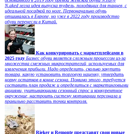
основанного в 2019 году бренда женской обуви N.early
N.aked легла идея выпуска туфель, походящих для танцев, с
идеальной посадкой по ноге. Первоначально обувь
отшивалась в Европе, но уже в 2022 году производство
обуви перенесли в Китай.
Как конкурировать с маркетплейсами в
2025 году
Бизнес обуви является сложным процессом из-за
множества смежных микростратегий, используемых для
извлечения прибыли. Надо определить, сколько закупить
товара, какую установить торговую наценку, утвердить
норму остатков в конце сезона. Помимо этого, требуется
составить план продаж и определиться с маркетинговыми
акциями, учитывающими сезонный спрос и конкурентное
окружение, настроить систему мотивации персонала и
правильно расставить точки контроля.
Rieker и Remonte представят свои новые