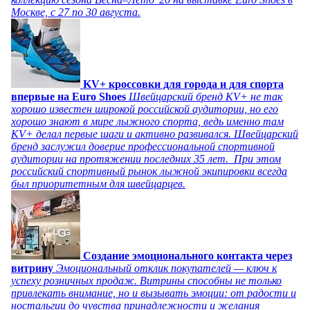
Москве, с 27 по 30 августа.
KV+ кроссовки для города и для спорта
впервые на Euro Shoes
Швейцарский бренд KV+ не так
хорошо известен широкой российской аудитории, но его
хорошо знают в мире лыжного спорта, ведь именно там
KV+ делал первые шаги и активно развивался. Швейцарский
бренд заслужил доверие профессиональной спортивной
аудитории на протяжении последних 35 лет. При этом
российский спортивный рынок лыжной экипировки всегда
был приоритетным для швейцарцев.
Создание эмоционального контакта через
витрину
Эмоциональный отклик покупателей — ключ к
успеху розничных продаж. Витрины способны не только
привлекать внимание, но и вызывать эмоции: от радости и
ностальгии до чувства принадлежности и желания