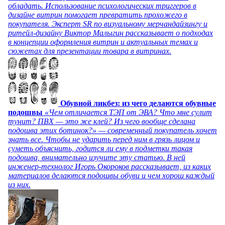
обладать. Использование психологических триггеров в
дизайне витрин помогает превратить прохожего в
покупателя. Эксперт SR по визуальному мерчандайзингу и
ритейл-дизайну Виктор Малыгин рассказывает о подходах
в концепции оформления витрин и актуальных темах и
сюжетах для презентации товара в витринах.
Обувной ликбез: из чего делаются обувные
подошвы
«Чем отличается ТЭП от ЭВА? Что мне сулит
тунит? ПВХ — это же клей? Из чего вообще сделана
подошва этих ботинок?» — современный покупатель хочет
знать все. Чтобы не ударить перед ним в грязь лицом и
суметь объяснить, годится ли ему в подметки такая
подошва, внимательно изучите эту статью. В ней
инженер-технолог Игорь Окороков рассказывает, из каких
материалов делаются подошвы обуви и чем хорош каждый
из них.