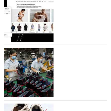
На платформе Lamoda - новый раздел и
условия продвижения локальных
дизайнерских марок
Российский маркетплейс Lamoda решил обновить
раздел для продажи продукции локальных
дизайнерских марок одежды, обуви и аксессуаров.
Бренды также получат маркетинговую…
06.08.2026
341
Объем мирового производства обуви в