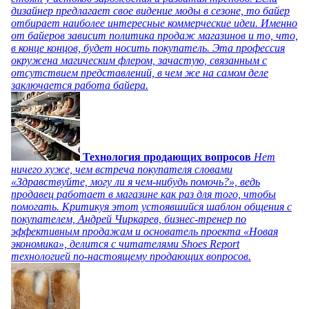
дизайнер предлагает свое видение моды в сезоне, то байер
отбирает наиболее интересные коммерческие идеи. Именно
от байеров зависит политика продаж магазинов и то, что,
в конце концов, будет носить покупатель. Эта профессия
окружена магическим флером, зачастую, связанным с
отсутствием представлений, в чем же на самом деле
заключается работа байера.
Технология продающих вопросов
Нет
ничего хуже, чем встреча покупателя словами
«Здравствуйте, могу ли я чем-нибудь помочь?», ведь
продавец работает в магазине как раз для того, чтобы
помогать. Критикуя этот устоявшийся шаблон общения с
покупателем, Андрей Чиркарев, бизнес-тренер по
эффективным продажам и основатель проекта «Новая
экономика», делится с читателями Shoes Report
технологией по-настоящему продающих вопросов.