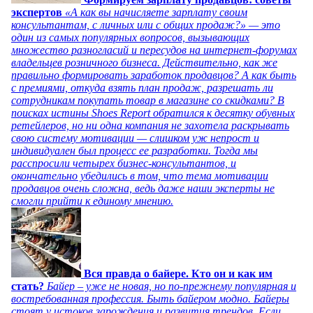
экспертов
«А как вы начисляете зарплату своим
консультантам, с личных или с общих продаж?» — это
один из самых популярных вопросов, вызывающих
множество разногласий и пересудов на интернет-форумах
владельцев розничного бизнеса. Действительно, как же
правильно формировать заработок продавцов? А как быть
с премиями, откуда взять план продаж, разрешать ли
сотрудникам покупать товар в магазине со скидками? В
поисках истины Shoes Report обратился к десятку обувных
ретейлеров, но ни одна компания не захотела раскрывать
свою систему мотивации — слишком уж непрост и
индивидуален был процесс ее разработки. Тогда мы
расспросили четырех бизнес-консультантов, и
окончательно убедились в том, что тема мотивации
продавцов очень сложна, ведь даже наши эксперты не
смогли прийти к единому мнению.
Вся правда о байере. Кто он и как им
стать?
Байер – уже не новая, но по-прежнему популярная и
востребованная профессия. Быть байером модно. Байеры
стоят у истоков зарождения и развития трендов. Если