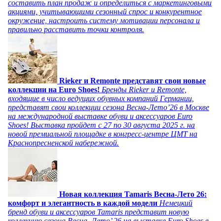
составить план продаж и определиться с маркетинговыми
акциями, учитывающими сезонный спрос и конкурентное
окружение, настроить систему мотивации персонала и
правильно расставить точки контроля.
Rieker и Remonte представят свои новые
коллекции на Euro Shoes!
Бренды Rieker и Remonte,
входящие в число ведущих обувных компаний Германии,
представят свои коллекции сезона Весна-Лето’26 в Москве
на международной выставке обуви и аксессуаров Euro
Shoes! Выставка пройдет c 27 по 30 августа 2025 г. на
новой премиальной площадке в конгресс-центре ЦМТ на
Краснопресненской набережной.
Новая коллекция Tamaris Весна-Лето 26:
комфорт и элегантность в каждой модели
Немецкий
бренд обуви и аксессуаров Tamaris представит новую
коллекцию сезона Весна–Лето’ 26 на выставке Euro Shoes в