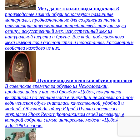
Мех, да не только: виды подклада
В
производстве зимней обуви используют различные
материалы, предназначенные для сохранения тепла и
отвечающие требованиям потребителей: натуральную
овчину, искусственный мех, искусственный мех из
натуральной шерсти и другие. Все виды подкладочного
меха имеют свои достоинства и недостатки. Рассмотрим
свойства каждого из них.
Лучшие модели чешской обуви прошлого
В советские времена за обувью из Чехословакии,
продававшейся у нас под брендом «Цебо», покупатели
выстаивали по четыре часа в очереди и не жалели об этом,
ведь чешская обувь считалась качественной, удобной и
модной. Обувной дизайнер Юрай Шушка поделился с
журналом Shoes Report фотоархивом своей коллекции, в
которой собраны самые интересные модели «Цебо» с 1940-
х до 1980-х годов.