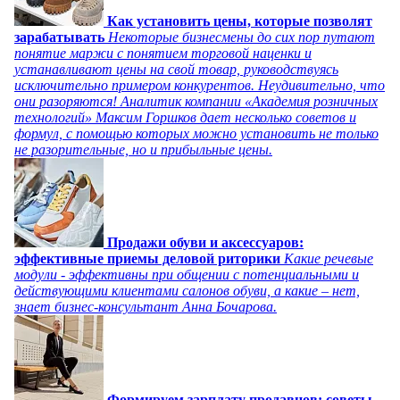
Как установить цены, которые позволят
зарабатывать
Некоторые бизнесмены до сих пор путают
понятие маржи с понятием торговой наценки и
устанавливают цены на свой товар, руководствуясь
исключительно примером конкурентов. Неудивительно, что
они разоряются! Аналитик компании «Академия розничных
технологий» Максим Горшков дает несколько советов и
формул, с помощью которых можно установить не только
не разорительные, но и прибыльные цены.
Продажи обуви и аксессуаров:
эффективные приемы деловой риторики
Какие речевые
модули - эффективны при общении с потенциальными и
действующими клиентами салонов обуви, а какие – нет,
знает бизнес-консультант Анна Бочарова.
Формируем зарплату продавцов: советы