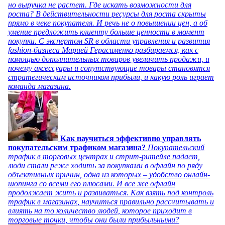
но выручка не растет. Где искать возможности для
роста? В действительности ресурсы для роста скрыты
прямо в чеке покупателя. И речь не о повышении цен, а об
умение предложить клиенту больше ценности в момент
покупки. С экспертом SR в области управления и развития
fashion-бизнеса Марией Герасименко разбираемся, как с
помощью дополнительных товаров увеличить продажи, и
почему аксессуары и сопутствующие товары становятся
стратегическим источником прибыли, и какую роль играет
команда магазина.
Как научиться эффективно управлять
покупательским трафиком магазина?
Покупательский
трафик в торговых центрах и стрит-ритейле падает,
люди стали реже ходить за покупками в офлайн по ряду
объективных причин, одна из которых – удобство онлайн-
шопинга со всеми его плюсами. И все же офлайн
продолжает жить и развиваться. Как взять под контроль
трафик в магазинах, научиться правильно рассчитывать и
влиять на то количество людей, которое приходит в
торговые точки, чтобы они были прибыльными?