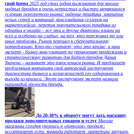
свой бренд
2025 год стал годом выживания для многих
модных брендов в очень непростых и быстро меняющихся
условиях перегретого рынка: падение трафика, закрытие
целых сетей и компаний, консолидация селлеров на
маркетплейсах, переток покупательского трафика из
офлайна в онлайн – все эти и другие факторы влияли на
всех и особенно на слабых, на тех, кто переживал те или
иные проблемы. Рынок перешел к сберегательному
потреблению. Кто-то считает, что это кризис, а наш
эксперт - бизнес-консультант по управлению продажами и
стратегическому развитию для fashion-брендов Дания
Ткачева – называет это взрослением рынка. И предлагает
проблемным компаниям свой авторский инструмент
диагностики бизнеса и возможностей его оздоровления и
выхода из кризиса. Этот инструмент эксперт назвала
пирамидой зрелости бренда.
До 20-30% к обороту могут дать магазину
продажи дополнительных товаров и услуг
Многие
магазины сегодня уперлись в «потолок» продаж:
ассортимент есть, команда работает, маркетинг запущен,