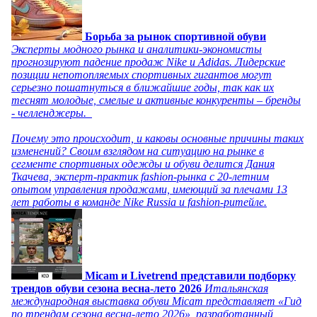
Борьба за рынок спортивной обуви
Эксперты модного рынка и аналитики-экономисты
прогнозируют падение продаж Nike и Adidas. Лидерские
позиции непотопляемых спортивных гигантов могут
серьезно пошатнуться в ближайшие годы, так как их
теснят молодые, смелые и активные конкуренты – бренды
- челленджеры.
Почему это происходит, и каковы основные причины таких
изменений? Своим взглядом на ситуацию на рынке в
сегменте спортивных одежды и обуви делится Дания
Ткачева, эксперт-практик fashion-рынка с 20-летним
опытом управления продажами, имеющий за плечами 13
лет работы в команде Nike Russia и fashion-ритейле.
Micam и Livetrend представили подборку
трендов обуви сезона весна-лето 2026
Итальянская
международная выставка обуви Micam представляет «Гид
по трендам сезона весна-лето 2026», разработанный