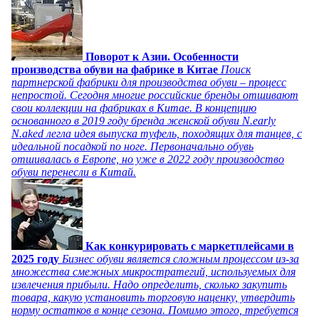
Поворот к Азии. Особенности
производства обуви на фабрике в Китае
Поиск
партнерской фабрики для производства обуви – процесс
непростой. Сегодня многие российские бренды отшивают
свои коллекции на фабриках в Китае. В концепцию
основанного в 2019 году бренда женской обуви N.early
N.aked легла идея выпуска туфель, походящих для танцев, с
идеальной посадкой по ноге. Первоначально обувь
отшивалась в Европе, но уже в 2022 году производство
обуви перенесли в Китай.
Как конкурировать с маркетплейсами в
2025 году
Бизнес обуви является сложным процессом из-за
множества смежных микростратегий, используемых для
извлечения прибыли. Надо определить, сколько закупить
товара, какую установить торговую наценку, утвердить
норму остатков в конце сезона. Помимо этого, требуется