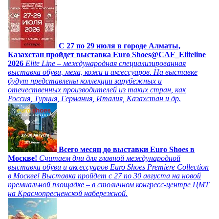
C 27 по 29 июля в городе Алматы,
Казахстан пройдет выставка Euro Shoes@CAF_Eliteline
2026
Elite Line – международная специализированная
выставка обуви, меха, кожи и аксессуаров. На выставке
будут представлены коллекции зарубежных и
отечественных производителей из таких стран, как
Россия, Турция, Германия, Италия, Казахстан и др.
Всего месяц до выставки Euro Shoes в
Москве!
Считаем дни для главной международной
выставки обуви и аксессуаров Euro Shoes Premiere Collection
в Москве! Выставка пройдет с 27 по 30 августа на новой
премиальной площадке – в столичном конгресс-центре ЦМТ
на Краснопресненской набережной.