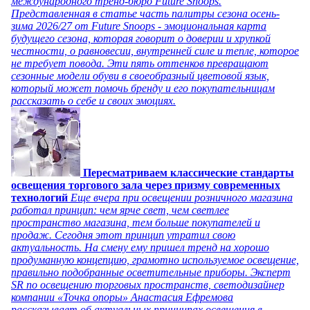
международного тренд-бюро Future Snoops.
Представленная в статье часть палитры сезона осень-
зима 2026/27 от Future Snoops - эмоциональная карта
будущего сезона, которая говорит о доверии и хрупкой
честности, о равновесии, внутренней силе и тепле, которое
не требует повода. Эти пять оттенков превращают
сезонные модели обуви в своеобразный цветовой язык,
который может помочь бренду и его покупательницам
рассказать о себе и своих эмоциях.
Пересматриваем классические стандарты
освещения торгового зала через призму современных
технологий
Еще вчера при освещении розничного магазина
работал принцип: чем ярче свет, чем светлее
пространство магазина, тем больше покупателей и
продаж. Сегодня этот принцип утратил свою
актуальность. На смену ему пришел тренд на хорошо
продуманную концепцию, грамотно используемое освещение,
правильно подобранные осветительные приборы. Эксперт
SR по освещению торговых пространств, светодизайнер
компании «Точка опоры» Анастасия Ефремова
рассказывает об актуальных принципах освещения в