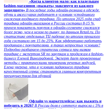
«Когда клиентов мало: как владельцам
fashion-магазинов «выжать» максимум из каждого
зашедшего»
В последние годы офлайн-розница в одежде,
обуви и аксессуарах работает в условиях устойчивого
снижения входящего трафика. По итогам 2025 года спад
трафика офлайн-магазинов в России составил 8-15 %,
причем показатель покупок в офлайн-сегменте снижался
более резко, чем в целом по рынку, по данным Retail.ru. По
статистике отдельных ТЦ падение по итогам прошлого
года составило от 15 до 25%. Как эффективно работать
продавцам с покупателями в таких непростых условиях?
Подробно разбираем стратегии сервиса при низком
трафике с экспертом SR по закупкам и продажам в fashion-
бизнесе Еленой Виноградовой. Эксперт дает проверенные
методы с практическими примерами речевых модулей.
Елена уверена, что в условиях падающего трафика
качественный сервис становится главным конкурентным
преимуществом для обувной
Офлайн vs маркетплейсы: как выжить и
победить в 2026?
В России доля e commerce выросла с 5% в