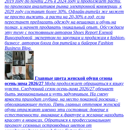
2019 году до почти 23% в 2024 году и продолжает расти,
по прогнозам аналитиков рынка электронной коммерции, к
2029 году составит более 30%. Офлайн-ритейл же может
не просто выжить, а расти на 20-30% в год, если
перестанет предлагать одежду на вешалках и обувь на
полках, и начнет продавать уникальный опыт. Обсуждаем
эту тему с постоянным автором Shoes Report Еленой
Виноградовой, экспертом по закупкам и продажам в fashion-
бизнесе, автором блога для ритейла и байеров Fashion
Business Blog.
Главные цвета женской обуви сезона
осень-зима 2026/27
Мода продолжает обращаться к языку
чувств. Следующий сезон осень-зима 2026/27 обещает
быть эмоциональным и чуть задумчивым. На смену
яркости приходит глубина, на место показной роскоши -
обволакивающее тепло. Пять главных оттенков женской
обуви отражают именно эти состояния: доверие к
естественности, внимание к фактуре и желание находить
красоту в нюансах. Обратимся к профессиональному
прогнозу сезонных остромодных цветов от