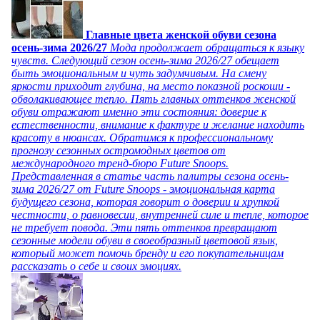
Главные цвета женской обуви сезона
осень-зима 2026/27
Мода продолжает обращаться к языку
чувств. Следующий сезон осень-зима 2026/27 обещает
быть эмоциональным и чуть задумчивым. На смену
яркости приходит глубина, на место показной роскоши -
обволакивающее тепло. Пять главных оттенков женской
обуви отражают именно эти состояния: доверие к
естественности, внимание к фактуре и желание находить
красоту в нюансах. Обратимся к профессиональному
прогнозу сезонных остромодных цветов от
международного тренд-бюро Future Snoops.
Представленная в статье часть палитры сезона осень-
зима 2026/27 от Future Snoops - эмоциональная карта
будущего сезона, которая говорит о доверии и хрупкой
честности, о равновесии, внутренней силе и тепле, которое
не требует повода. Эти пять оттенков превращают
сезонные модели обуви в своеобразный цветовой язык,
который может помочь бренду и его покупательницам
рассказать о себе и своих эмоциях.