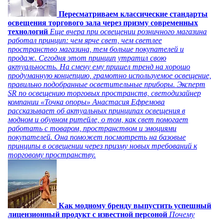
Пересматриваем классические стандарты
освещения торгового зала через призму современных
технологий
Еще вчера при освещении розничного магазина
работал принцип: чем ярче свет, чем светлее
пространство магазина, тем больше покупателей и
продаж. Сегодня этот принцип утратил свою
актуальность. На смену ему пришел тренд на хорошо
продуманную концепцию, грамотно используемое освещение,
правильно подобранные осветительные приборы. Эксперт
SR по освещению торговых пространств, светодизайнер
компании «Точка опоры» Анастасия Ефремова
рассказывает об актуальных принципах освещения в
модном и обувном ритейле, о том, как свет помогает
работать с товаром, пространством и эмоциями
покупателей. Она поможет посмотреть на базовые
принципы в освещении через призму новых требований к
торговому пространству.
Как модному бренду выпустить успешный
лицензионный продукт с известной персоной
Почему