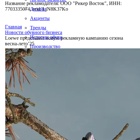
Название рекламодателя: ООО "Рикер Восток", ИНН:
7703335074, erid: LjN8K37Ko
Дизайн
Акценты
Главная
Тренды
Новости обувного бизнеса
Истории обуви
Loewe представил новую рекламную кампанию сезона
весна-лето’25
Производство