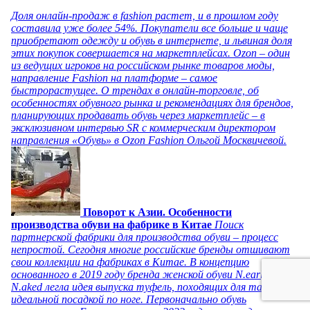
Доля онлайн-продаж в fashion растет, и в прошлом году
составила уже более 54%. Покупатели все больше и чаще
приобретают одежду и обувь в интернете, и львиная доля
этих покупок совершается на маркетплейсах. Ozon – один
из ведущих игроков на российском рынке товаров моды,
направление Fashion на платформе – самое
быстрорастущее. О трендах в онлайн-торговле, об
особенностях обувного рынка и рекомендациях для брендов,
планирующих продавать обувь через маркетплейс – в
эксклюзивном интервью SR с коммерческим директором
направления «Обувь» в Ozon Fashion Ольгой Москвичевой.
Поворот к Азии. Особенности
производства обуви на фабрике в Китае
Поиск
партнерской фабрики для производства обуви – процесс
непростой. Сегодня многие российские бренды отшивают
свои коллекции на фабриках в Китае. В концепцию
основанного в 2019 году бренда женской обуви N.early
N.aked легла идея выпуска туфель, походящих для танцев, с
идеальной посадкой по ноге. Первоначально обувь