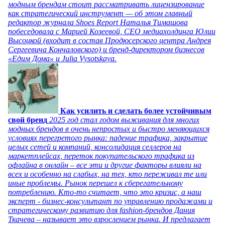
модным брендам стоит рассматривать лицензирование
как стратегический инструмент — об этом главный
редактор журнала Shoes Report Наталья Тимашова
побеседовала с Марией Козеевой, СЕО медиахолдинга Юлии
Высоцкой (входит в состав Продюсерского центра Андрея
Сергеевича Кончаловского) и бренд-директором бизнесов
«Едим Дома» и Julia Vysotskaya.
Как усилить и сделать более устойчивым
свой бренд
2025 год стал годом выживания для многих
модных брендов в очень непростых и быстро меняющихся
условиях перегретого рынка: падение трафика, закрытие
целых сетей и компаний, консолидация селлеров на
маркетплейсах, переток покупательского трафика из
офлайна в онлайн – все эти и другие факторы влияли на
всех и особенно на слабых, на тех, кто переживал те или
иные проблемы. Рынок перешел к сберегательному
потреблению. Кто-то считает, что это кризис, а наш
эксперт - бизнес-консультант по управлению продажами и
стратегическому развитию для fashion-брендов Дания
Ткачева – называет это взрослением рынка. И предлагает