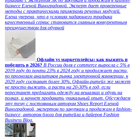
трафике с экспертом SR по закупкам и продажам в fashion-
бизнесе Еленой Виноградовой. Эксперт дает проверенные
методы с практическими примерами речевых модулей.
Елена уверена, что в условиях падающего трафика
качественный сервис становится главным конкурентным
преимуществом для обувной
Офлайн vs маркетплейсы: как выжить и
победить в 2026?
В России доля e commerce выросла с 5% в
2019 году до почти 23% в 2024 году и продолжает расти,
по прогнозам аналитиков рынка электронной коммерции, к
2029 году составит более 30%. Офлайн-ритейл же может
не просто выжить, а расти на 20-30% в год, если
перестанет предлагать одежду на вешалках и обувь на
полках, и начнет продавать уникальный опыт. Обсуждаем
эту тему с постоянным автором Shoes Report Еленой
Виноградовой, экспертом по закупкам и продажам в fashion-
бизнесе, автором блога для ритейла и байеров Fashion
Business Blog.