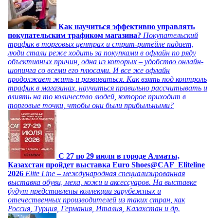
Как научиться эффективно управлять
покупательским трафиком магазина?
Покупательский
трафик в торговых центрах и стрит-ритейле падает,
люди стали реже ходить за покупками в офлайн по ряду
объективных причин, одна из которых – удобство онлайн-
шопинга со всеми его плюсами. И все же офлайн
продолжает жить и развиваться. Как взять под контроль
трафик в магазинах, научиться правильно рассчитывать и
влиять на то количество людей, которое приходит в
торговые точки, чтобы они были прибыльными?
C 27 по 29 июля в городе Алматы,
Казахстан пройдет выставка Euro Shoes@CAF_Eliteline
2026
Elite Line – международная специализированная
выставка обуви, меха, кожи и аксессуаров. На выставке
будут представлены коллекции зарубежных и
отечественных производителей из таких стран, как
Россия, Турция, Германия, Италия, Казахстан и др.