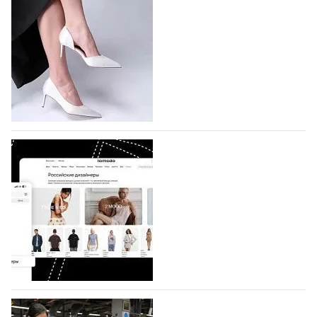
подано 1047 заявок
На участие в седьмой Московской неделе моды,
которая пройдет в российской столице с 26 сентября
по 1 октября, уже подано 1047 заявок. Примерно
половину из них (494) прислали дизайнеры,
коллекции которых не были представлены в…
07.08.2026
454
BALLINA представит свои новинки на Euro
Shoes
Компания BALLINA Guangzhou Lihuang Footwear
Co., Ltd., основанная в 2011 году и расположенная в
Гуанчжоу, столице моды Китая, является
профессиональной обувной компанией,
объединяющей разработку, производство и…
07.08.2026
316
На платформе Lamoda - новый раздел и