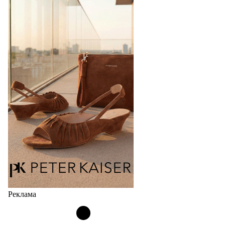
перевыпустил свой хит - кроссовки
Bubble
Популярный силуэт бренда,1999 года выпуска,
соответствует сегодняшнему тренду на
сникерины (гибридный вариант балеток и
кроссовок обтекаемой формы и с тонкой подошвой).
Но в модели Miu Miu Bubble присутствует еще и…
05.08.2026
2163
Реклама