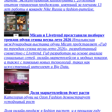
Ткачева, эксперт-практик fashion-рынка с 20-летним
опытом управления продажами, имеющий за плечами 13
лет работы в команде Nike Russia и fashion-ритейле.
Micam и Livetrend представили подборку
трендов обуви сезона весна-лето 2026
Итальянская
международная выставка обуви Micam представляет «Гид
по трендам сезона весна-лето 2026», разработанный
совместно с Livetrend. Гид разработан на основе анализа
социальных сетей, онлайн-маркетплейсов и модных показов,
а также с помощью новых технологий, таких как
искусственный интеллект и Big Data.
Доля маркетплейсов будет расти
Категория обуви на Ozon Fashion демонстрирует
устойчивый рост
Доля онлайн-продаж в fashion растет, и в прошлом году