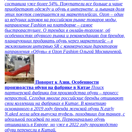
составила уже более 54%. Покупатели все больше и чаще
приобретают одежду и обувь в интернете, и львиная доля
этих покупок совершается на маркетплейсах. Ozon – один
из ведущих игроков на российском рынке товаров моды,
направление Fashion на платформе – самое
быстрорастущее. О трендах в онлайн-торговле, об
особенностях обувного рынка и рекомендациях для брендов,
планирующих продавать обувь через маркетплейс – в
эксклюзивном интервью SR с коммерческим директором
направления «Обувь» в Ozon Fashion Ольгой Москвичевой.
Поворот к Азии. Особенности
производства обуви на фабрике в Китае
Поиск
партнерской фабрики для производства обуви – процесс
непростой. Сегодня многие российские бренды отшивают
свои коллекции на фабриках в Китае. В концепцию
основанного в 2019 году бренда женской обуви N.early
N.aked легла идея выпуска туфель, походящих для танцев, с
идеальной посадкой по ноге. Первоначально обувь
отшивалась в Европе, но уже в 2022 году производство
обуви перенесли в Китай.