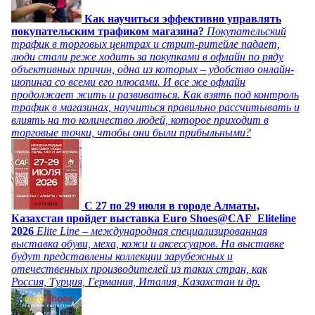
Как научиться эффективно управлять
покупательским трафиком магазина?
Покупательский
трафик в торговых центрах и стрит-ритейле падает,
люди стали реже ходить за покупками в офлайн по ряду
объективных причин, одна из которых – удобство онлайн-
шопинга со всеми его плюсами. И все же офлайн
продолжает жить и развиваться. Как взять под контроль
трафик в магазинах, научиться правильно рассчитывать и
влиять на то количество людей, которое приходит в
торговые точки, чтобы они были прибыльными?
C 27 по 29 июля в городе Алматы,
Казахстан пройдет выставка Euro Shoes@CAF_Eliteline
2026
Elite Line – международная специализированная
выставка обуви, меха, кожи и аксессуаров. На выставке
будут представлены коллекции зарубежных и
отечественных производителей из таких стран, как
Россия, Турция, Германия, Италия, Казахстан и др.