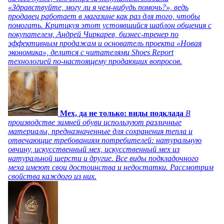
«Здравствуйте, могу ли я чем-нибудь помочь?», ведь
продавец работает в магазине как раз для того, чтобы
помогать. Критикуя этот устоявшийся шаблон общения с
покупателем, Андрей Чиркарев, бизнес-тренер по
эффективным продажам и основатель проекта «Новая
экономика», делится с читателями Shoes Report
технологией по-настоящему продающих вопросов.
Мех, да не только: виды подклада
В
производстве зимней обуви используют различные
материалы, предназначенные для сохранения тепла и
отвечающие требованиям потребителей: натуральную
овчину, искусственный мех, искусственный мех из
натуральной шерсти и другие. Все виды подкладочного
меха имеют свои достоинства и недостатки. Рассмотрим
свойства каждого из них.