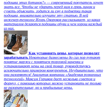
подошва этих ботинок?» — современный покупатель хочет
знать все. Чтобы не ударить перед ним в грязь лицом и
суметь объяснить, годится ли ему в подметки такая
подошва, внимательно изучите эту статью. В ней
инженер-технолог Игорь Окороков рассказывает, из каких
материалов делаются подошвы обуви и чем хорош каждый
из них.
Как установить цены, которые позволят
зарабатывать
Некоторые бизнесмены до сих пор путают
понятие маржи с понятием торговой наценки и
устанавливают цены на свой товар, руководствуясь
исключительно примером конкурентов. Неудивительно, что
они разоряются! Аналитик компании «Академия розничных
технологий» Максим Горшков дает несколько советов и
формул, с помощью которых можно установить не только
не разорительные, но и прибыльные цены.