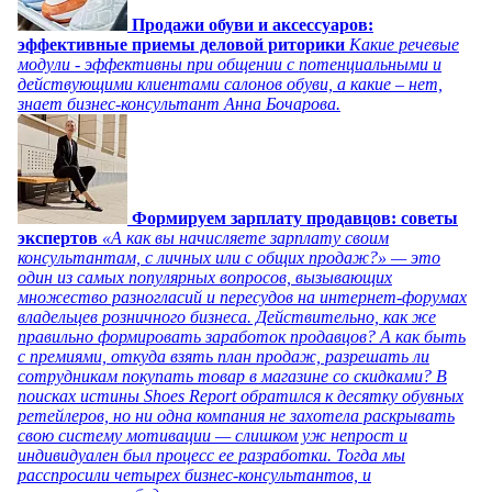
Продажи обуви и аксессуаров:
эффективные приемы деловой риторики
Какие речевые
модули - эффективны при общении с потенциальными и
действующими клиентами салонов обуви, а какие – нет,
знает бизнес-консультант Анна Бочарова.
Формируем зарплату продавцов: советы
экспертов
«А как вы начисляете зарплату своим
консультантам, с личных или с общих продаж?» — это
один из самых популярных вопросов, вызывающих
множество разногласий и пересудов на интернет-форумах
владельцев розничного бизнеса. Действительно, как же
правильно формировать заработок продавцов? А как быть
с премиями, откуда взять план продаж, разрешать ли
сотрудникам покупать товар в магазине со скидками? В
поисках истины Shoes Report обратился к десятку обувных
ретейлеров, но ни одна компания не захотела раскрывать
свою систему мотивации — слишком уж непрост и
индивидуален был процесс ее разработки. Тогда мы
расспросили четырех бизнес-консультантов, и