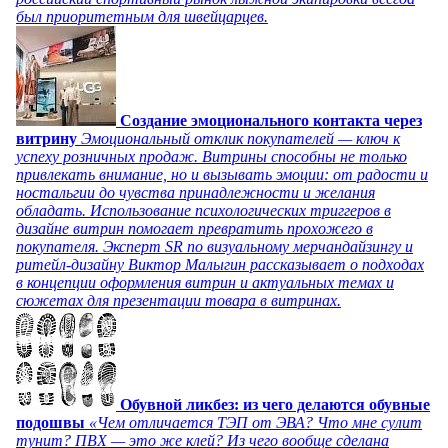
был приоритетным для швейцарцев.
Создание эмоционального контакта через
витрину
Эмоциональный отклик покупателей — ключ к
успеху розничных продаж. Витрины способны не только
привлекать внимание, но и вызывать эмоции: от радости и
ностальгии до чувства принадлежности и желания
обладать. Использование психологических триггеров в
дизайне витрин помогает превратить прохожего в
покупателя. Эксперт SR по визуальному мерчандайзингу и
ритейл-дизайну Виктор Малыгин рассказывает о подходах
в концепции оформления витрин и актуальных темах и
сюжетах для презентации товара в витринах.
Обувной ликбез: из чего делаются обувные
подошвы
«Чем отличается ТЭП от ЭВА? Что мне сулит
тунит? ПВХ — это же клей? Из чего вообще сделана