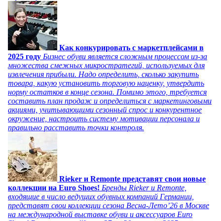
Как конкурировать с маркетплейсами в
2025 году
Бизнес обуви является сложным процессом из-за
множества смежных микростратегий, используемых для
извлечения прибыли. Надо определить, сколько закупить
товара, какую установить торговую наценку, утвердить
норму остатков в конце сезона. Помимо этого, требуется
составить план продаж и определиться с маркетинговыми
акциями, учитывающими сезонный спрос и конкурентное
окружение, настроить систему мотивации персонала и
правильно расставить точки контроля.
Rieker и Remonte представят свои новые
коллекции на Euro Shoes!
Бренды Rieker и Remonte,
входящие в число ведущих обувных компаний Германии,
представят свои коллекции сезона Весна-Лето’26 в Москве
на международной выставке обуви и аксессуаров Euro