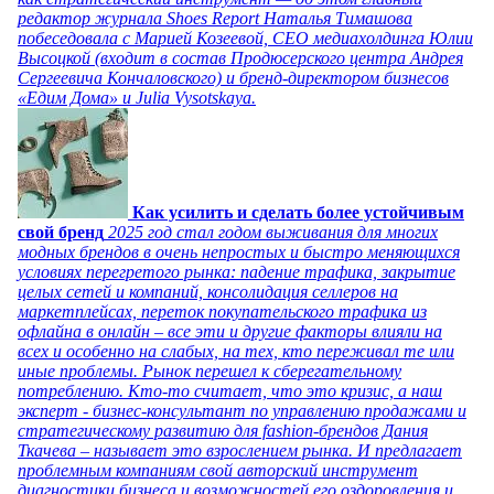
редактор журнала Shoes Report Наталья Тимашова
побеседовала с Марией Козеевой, СЕО медиахолдинга Юлии
Высоцкой (входит в состав Продюсерского центра Андрея
Сергеевича Кончаловского) и бренд-директором бизнесов
«Едим Дома» и Julia Vysotskaya.
Как усилить и сделать более устойчивым
свой бренд
2025 год стал годом выживания для многих
модных брендов в очень непростых и быстро меняющихся
условиях перегретого рынка: падение трафика, закрытие
целых сетей и компаний, консолидация селлеров на
маркетплейсах, переток покупательского трафика из
офлайна в онлайн – все эти и другие факторы влияли на
всех и особенно на слабых, на тех, кто переживал те или
иные проблемы. Рынок перешел к сберегательному
потреблению. Кто-то считает, что это кризис, а наш
эксперт - бизнес-консультант по управлению продажами и
стратегическому развитию для fashion-брендов Дания
Ткачева – называет это взрослением рынка. И предлагает
проблемным компаниям свой авторский инструмент
диагностики бизнеса и возможностей его оздоровления и