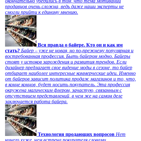
окончательно убедились в том, что тема мотивации
продавцов очень сложна, ведь даже наши эксперты не
смогли прийти к единому мнению.
Вся правда о байере. Кто он и как им
стать?
Байер – уже не новая, но по-прежнему популярная и
востребованная профессия. Быть байером модно. Байеры
стоят у истоков зарождения и развития трендов. Если
дизайнер предлагает свое видение моды в сезоне, то байер
отбирает наиболее интересные коммерческие идеи. Именно
от байеров зависит политика продаж магазинов и то, что,
в конце концов, будет носить покупатель. Эта профессия
окружена магическим флером, зачастую, связанным с
отсутствием представлений, в чем же на самом деле
заключается работа байера.
Технология продающих вопросов
Нет
ничего хуже, чем встреча покупателя словами