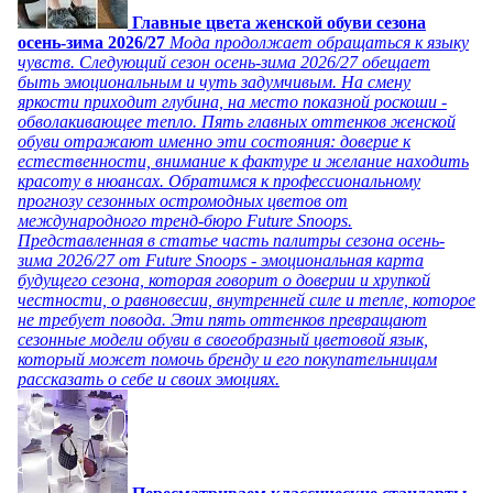
Главные цвета женской обуви сезона
осень-зима 2026/27
Мода продолжает обращаться к языку
чувств. Следующий сезон осень-зима 2026/27 обещает
быть эмоциональным и чуть задумчивым. На смену
яркости приходит глубина, на место показной роскоши -
обволакивающее тепло. Пять главных оттенков женской
обуви отражают именно эти состояния: доверие к
естественности, внимание к фактуре и желание находить
красоту в нюансах. Обратимся к профессиональному
прогнозу сезонных остромодных цветов от
международного тренд-бюро Future Snoops.
Представленная в статье часть палитры сезона осень-
зима 2026/27 от Future Snoops - эмоциональная карта
будущего сезона, которая говорит о доверии и хрупкой
честности, о равновесии, внутренней силе и тепле, которое
не требует повода. Эти пять оттенков превращают
сезонные модели обуви в своеобразный цветовой язык,
который может помочь бренду и его покупательницам
рассказать о себе и своих эмоциях.