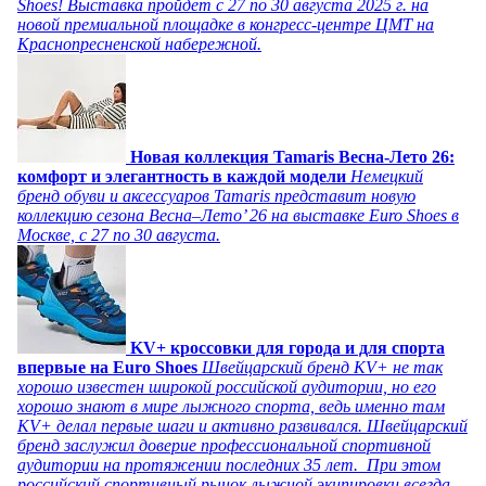
Shoes! Выставка пройдет c 27 по 30 августа 2025 г. на
новой премиальной площадке в конгресс-центре ЦМТ на
Краснопресненской набережной.
Новая коллекция Tamaris Весна-Лето 26:
комфорт и элегантность в каждой модели
Немецкий
бренд обуви и аксессуаров Tamaris представит новую
коллекцию сезона Весна–Лето’ 26 на выставке Euro Shoes в
Москве, с 27 по 30 августа.
KV+ кроссовки для города и для спорта
впервые на Euro Shoes
Швейцарский бренд KV+ не так
хорошо известен широкой российской аудитории, но его
хорошо знают в мире лыжного спорта, ведь именно там
KV+ делал первые шаги и активно развивался. Швейцарский
бренд заслужил доверие профессиональной спортивной
аудитории на протяжении последних 35 лет. При этом
российский спортивный рынок лыжной экипировки всегда