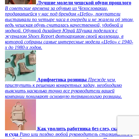
Лучшие модели чешской обуви прошлого
В советские времена за обувью из Чехословакии,
продававшейся у нас под брендом «Цебо», покупатели
выстаивали по четыре часа в очереди и не жалели об этом,
ведь чешская обувь считалась качественной, удобной и
модной. Обувной дизайнер Юрай Шушка поделился с
журналом Shoes Report фотоархивом своей коллекции, в
которой собраны самые интересные модели «Цебо» с 1940-
х до 1980-х годов.
Арифметика розницы
Прежде чем,
приступить к решению конкретных задач, необходимо
выяснить насколько точно все руководители вашей
компании понимают основную терминологию розницы.
Как уволить работника без слез, скандала
и суда
Рано или поздно любой руководитель сталкивается с