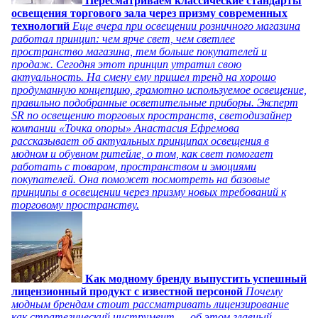
Пересматриваем классические стандарты
освещения торгового зала через призму современных
технологий
Еще вчера при освещении розничного магазина
работал принцип: чем ярче свет, чем светлее
пространство магазина, тем больше покупателей и
продаж. Сегодня этот принцип утратил свою
актуальность. На смену ему пришел тренд на хорошо
продуманную концепцию, грамотно используемое освещение,
правильно подобранные осветительные приборы. Эксперт
SR по освещению торговых пространств, светодизайнер
компании «Точка опоры» Анастасия Ефремова
рассказывает об актуальных принципах освещения в
модном и обувном ритейле, о том, как свет помогает
работать с товаром, пространством и эмоциями
покупателей. Она поможет посмотреть на базовые
принципы в освещении через призму новых требований к
торговому пространству.
Как модному бренду выпустить успешный
лицензионный продукт с известной персоной
Почему
модным брендам стоит рассматривать лицензирование
как стратегический инструмент — об этом главный