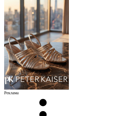
Фабрика зонтов DINIYA является одним из лидеров
продаж на рынке в России, Беларуси и других
странах СНГ. Широкий модельный ряд женских,
мужских, детских и пляжных зонтов в необычном
дизайнерском исполнении, отличается надёжностью
и высоким качеством…
05.08.2026
462
Реклама