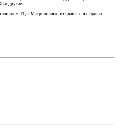
L и другие.
столичном ТЦ « Метрополис», открыв его в недавно
овия продвижения локальных