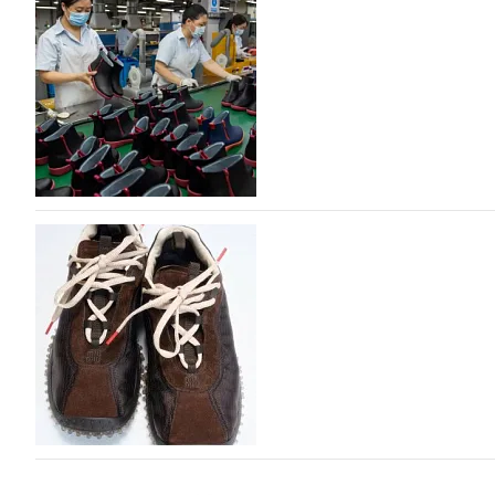
дизайнерских марок
Российский маркетплейс Lamoda решил обновить разде
марок одежды, обуви и аксессуаров. Бренды также по
06.08.2026
193
Объем мирового производства обуви в 2025 г
В 2025 году мировое производство обуви практически н
на 0,1% до 24,6 млрд пар, - данные опубликованы в а
2026», Португальской ассоциацией…
06.08.2026
423
Miu Miu в сезоне Осень-Зима 2026 перевыпуст