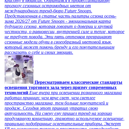
красоту в нюансах. Обратимся к профессиональному
прогнозу сезонных остромодных цветов от
международного тренд-бюро Future Snoops.
Представленная в статье часть палитры сезона осень-
зима 2026/27 от Future Snoops - эмоциональная карта
будущего сезона, которая говорит о доверии и хрупкой
честности, о равновесии, внутренней силе и тепле, которое
не требует повода. Эти пять оттенков превращают
сезонные модели обуви в своеобразный цветовой язык,
который может помочь бренду и его покупательницам
рассказать о себе и своих эмоциях.
Пересматриваем классические стандарты
освещения торгового зала через призму современных
технологий
Еще вчера при освещении розничного магазина
работал принцип: чем ярче свет, чем светлее
пространство магазина, тем больше покупателей и
продаж. Сегодня этот принцип утратил свою
актуальность. На смену ему пришел тренд на хорошо
продуманную концепцию, грамотно используемое освещение,
правильно подобранные осветительные приборы. Эксперт
SR по освещению торговых пространств, светодизайнер