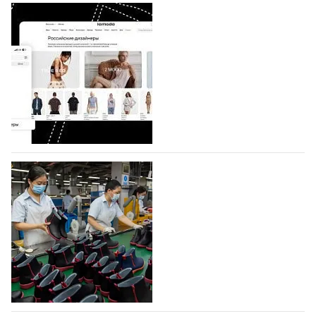
На платформе Lamoda - новый раздел и
условия продвижения локальных
дизайнерских марок
Российский маркетплейс Lamoda решил обновить
раздел для продажи продукции локальных
дизайнерских марок одежды, обуви и аксессуаров.
Бренды также получат маркетинговую…
06.08.2026
217