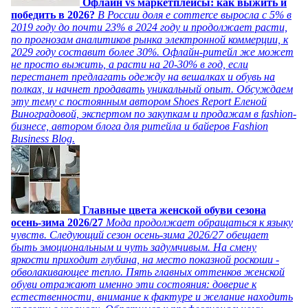
Офлайн vs маркетплейсы: как выжить и
победить в 2026?
В России доля e commerce выросла с 5% в
2019 году до почти 23% в 2024 году и продолжает расти,
по прогнозам аналитиков рынка электронной коммерции, к
2029 году составит более 30%. Офлайн-ритейл же может
не просто выжить, а расти на 20-30% в год, если
перестанет предлагать одежду на вешалках и обувь на
полках, и начнет продавать уникальный опыт. Обсуждаем
эту тему с постоянным автором Shoes Report Еленой
Виноградовой, экспертом по закупкам и продажам в fashion-
бизнесе, автором блога для ритейла и байеров Fashion
Business Blog.
Главные цвета женской обуви сезона
осень-зима 2026/27
Мода продолжает обращаться к языку
чувств. Следующий сезон осень-зима 2026/27 обещает
быть эмоциональным и чуть задумчивым. На смену
яркости приходит глубина, на место показной роскоши -
обволакивающее тепло. Пять главных оттенков женской
обуви отражают именно эти состояния: доверие к
естественности, внимание к фактуре и желание находить