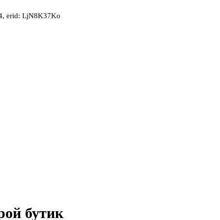
, erid: LjN8K37Ko
рой бутик