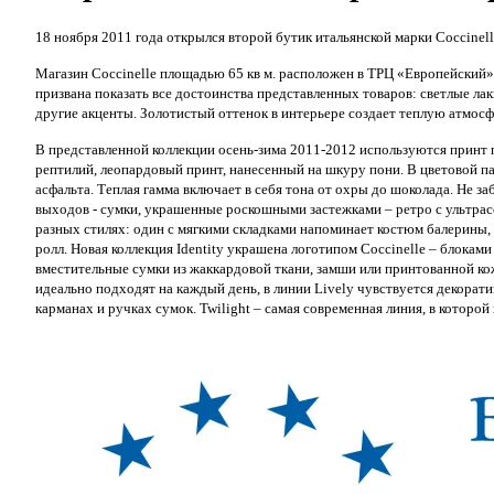
18 ноября 2011 года открылся второй бутик итальянской марки Coccinell
Магазин Coccinelle площадью 65 кв м. расположен в ТРЦ «Европейский».
призвана показать все достоинства представленных товаров: светлые ла
другие акценты. Золотистый оттенок в интерьере создает теплую атмосф
В представленной коллекции осень-зима 2011-2012 используются принт п
рептилий, леопардовый принт, нанесенный на шкуру пони. В цветовой па
асфальта. Теплая гамма включает в себя тона от охры до шоколада. Не з
выходов - сумки, украшенные роскошными застежками – ретро с ультра
разных стилях: один с мягкими складками напоминает костюм балерины, 
ролл. Новая коллекция Identity украшена логотипом Coccinelle – блоками
вместительные сумки из жаккардовой ткани, замши или принтованной ко
идеально подходят на каждый день, в линии Lively чувствуется декорат
карманах и ручках сумок. Twilight – самая современная линия, в которо