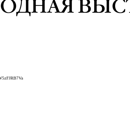
2W5zFJRB7Va