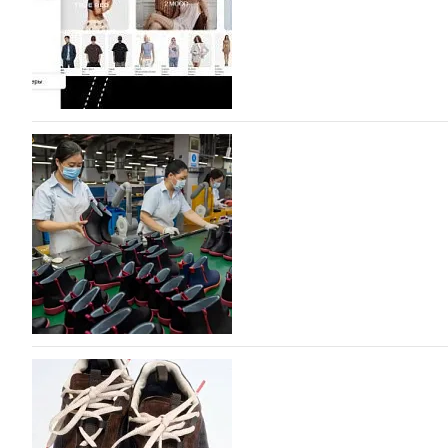
разработку, производство и…
07.08.2026
614
На платформе Lamoda - новый раздел и усл
дизайнерских марок
Российский маркетплейс Lamoda решил обновить разде
марок одежды, обуви и аксессуаров. Бренды также по
06.08.2026
794
Объем мирового производства обуви в 2025 г
В 2025 году мировое производство обуви практически н
на 0,1% до 24,6 млрд пар, - данные опубликованы в а