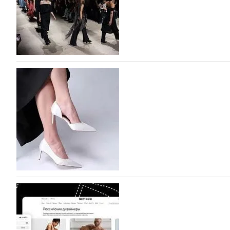
На участие в Московской неделе моды подано
На участие в седьмой Московской неделе моды, которая
октября, уже подано 1047 заявок. Примерно половину и
которых не были представлены в…
07.08.2026
746
BALLINA представит свои новинки на Euro Sh
Компания BALLINA Guangzhou Lihuang Footwear Co., Ltd
Гуанчжоу, столице моды Китая, является профессиона