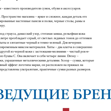
e - известного производителя сумок, обуви и аксессуаров.
 Пространство магазина – яркое и сложное, каждая деталь его
кированные настенные панели и полки, черные столы, рамы и
еру.
од страуса, дамасский узор, стеганая замша, рельефная кожа
литре преобладает серый, от светлых ледяных тонов до оттенков
абыты и элегантные черный и темно-зеленый. Для вечерних
современным миксом материалов. Хиты – два клатча в совершенно
другой из черной кожи с застежками-молниями – чистый рок-н-
 из буквы С. Она включает в себя четыре линии. Dressy –
жи, украшенные металлическими деталями. Scoop – сумки, которые
ивный эффект логотипа марки, он расположен на пряжках на
й представлены ультралегкие, практичные сумки разных размеров.