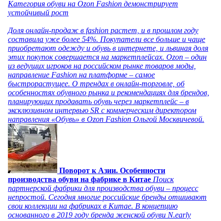
Категория обуви на Ozon Fashion демонстрирует
устойчивый рост
Доля онлайн-продаж в fashion растет, и в прошлом году
составила уже более 54%. Покупатели все больше и чаще
приобретают одежду и обувь в интернете, и львиная доля
этих покупок совершается на маркетплейсах. Ozon – один
из ведущих игроков на российском рынке товаров моды,
направление Fashion на платформе – самое
быстрорастущее. О трендах в онлайн-торговле, об
особенностях обувного рынка и рекомендациях для брендов,
планирующих продавать обувь через маркетплейс – в
эксклюзивном интервью SR с коммерческим директором
направления «Обувь» в Ozon Fashion Ольгой Москвичевой.
Поворот к Азии. Особенности
производства обуви на фабрике в Китае
Поиск
партнерской фабрики для производства обуви – процесс
непростой. Сегодня многие российские бренды отшивают
свои коллекции на фабриках в Китае. В концепцию
основанного в 2019 году бренда женской обуви N.early