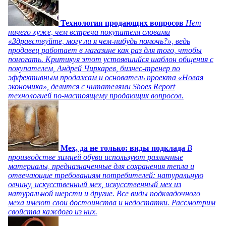
Технология продающих вопросов
Нет
ничего хуже, чем встреча покупателя словами
«Здравствуйте, могу ли я чем-нибудь помочь?», ведь
продавец работает в магазине как раз для того, чтобы
помогать. Критикуя этот устоявшийся шаблон общения с
покупателем, Андрей Чиркарев, бизнес-тренер по
эффективным продажам и основатель проекта «Новая
экономика», делится с читателями Shoes Report
технологией по-настоящему продающих вопросов.
Мех, да не только: виды подклада
В
производстве зимней обуви используют различные
материалы, предназначенные для сохранения тепла и
отвечающие требованиям потребителей: натуральную
овчину, искусственный мех, искусственный мех из
натуральной шерсти и другие. Все виды подкладочного
меха имеют свои достоинства и недостатки. Рассмотрим
свойства каждого из них.