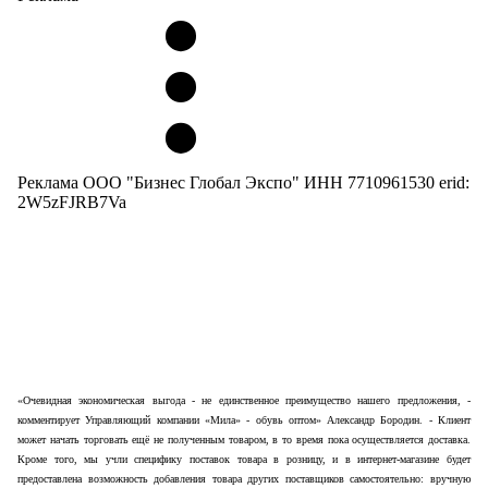
Реклама ООО "Бизнес Глобал Экспо" ИНН 7710961530 erid:
2W5zFJRB7Va
«Очевидная экономическая выгода - не единственное преимущество нашего предложения, -
комментирует Управляющий компании «Мила» - обувь оптом» Александр Бородин. - Клиент
может начать торговать ещё не полученным товаром, в то время пока осуществляется доставка.
Кроме того, мы учли специфику поставок товара в розницу, и в интернет-магазине будет
предоставлена возможность добавления товара других поставщиков самостоятельно: вручную