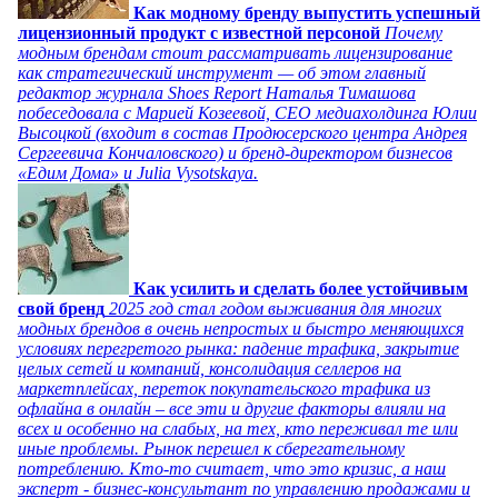
Как модному бренду выпустить успешный
лицензионный продукт с известной персоной
Почему
модным брендам стоит рассматривать лицензирование
как стратегический инструмент — об этом главный
редактор журнала Shoes Report Наталья Тимашова
побеседовала с Марией Козеевой, СЕО медиахолдинга Юлии
Высоцкой (входит в состав Продюсерского центра Андрея
Сергеевича Кончаловского) и бренд-директором бизнесов
«Едим Дома» и Julia Vysotskaya.
Как усилить и сделать более устойчивым
свой бренд
2025 год стал годом выживания для многих
модных брендов в очень непростых и быстро меняющихся
условиях перегретого рынка: падение трафика, закрытие
целых сетей и компаний, консолидация селлеров на
маркетплейсах, переток покупательского трафика из
офлайна в онлайн – все эти и другие факторы влияли на
всех и особенно на слабых, на тех, кто переживал те или
иные проблемы. Рынок перешел к сберегательному
потреблению. Кто-то считает, что это кризис, а наш
эксперт - бизнес-консультант по управлению продажами и