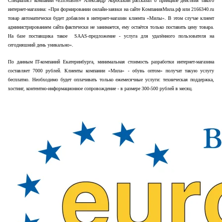
Специалист компании «ElitMaster» Александр Аброськин рассказал о принципе действия такого
интернет-магазина: «При формировании онлайн-заявки на сайте КомпанияМила.рф или 2166340.ru
товар автоматически будет добавлен в интернет-магазин клиента «Милы». В этом случае клиент
администрированием сайта фактически не занимается, ему остаётся только поставить цену товара.
На базе поставщика такое SAAS-предложение - услуга для удалённого пользователя на
сегодняшний день уникально».
По данным IT-компаний Екатеринбурга, минимальная стоимость разработки интернет-магазина
составляет 7000 рублей. Клиенты компании «Мила» - обувь оптом» получат такую услугу
бесплатно. Необходимо будет оплачивать только ежемесячные услуги: техническая поддержка,
хостинг, контентно-информационное сопровождение - в размере 300-500 рублей в месяц.