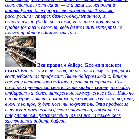
свою систему мотивации — слишком уж непрост и
индивидуален был процесс ее разработки. Тогда мы
расспросили четырех бизнес-консультантов, и
окончательно убедились в том, что тема мотивации
продавцов очень сложна, ведь даже наши эксперты не
смогли прийти к единому мнению.
Вся правда о байере. Кто он и как им
стать?
Байер – уже не новая, но по-прежнему популярная и
востребованная профессия. Быть байером модно. Байеры
стоят у истоков зарождения и развития трендов. Если
дизайнер предлагает свое видение моды в сезоне, то байер
отбирает наиболее интересные коммерческие идеи. Именно
от байеров зависит политика продаж магазинов и то, что,
в конце концов, будет носить покупатель. Эта профессия
окружена магическим флером, зачастую, связанным с
отсутствием представлений, в чем же на самом деле
заключается работа байера.