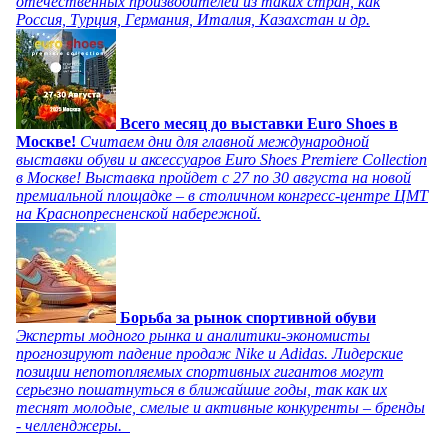
отечественных производителей из таких стран, как
Россия, Турция, Германия, Италия, Казахстан и др.
Всего месяц до выставки Euro Shoes в
Москве!
Считаем дни для главной международной
выставки обуви и аксессуаров Euro Shoes Premiere Collection
в Москве! Выставка пройдет с 27 по 30 августа на новой
премиальной площадке – в столичном конгресс-центре ЦМТ
на Краснопресненской набережной.
Борьба за рынок спортивной обуви
Эксперты модного рынка и аналитики-экономисты
прогнозируют падение продаж Nike и Adidas. Лидерские
позиции непотопляемых спортивных гигантов могут
серьезно пошатнуться в ближайшие годы, так как их
теснят молодые, смелые и активные конкуренты – бренды
- челленджеры.