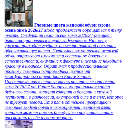
Главные цвета женской обуви сезона
осень-зима 2026/27
Мода продолжает обращаться к языку
чувств. Следующий сезон осень-зима 2026/27 обещает
быть эмоциональным и чуть задумчивым. На смену
яркости приходит глубина, на место показной роскоши -
обволакивающее тепло. Пять главных оттенков женской
обуви отражают именно эти состояния: доверие к
естественности, внимание к фактуре и желание находить
красоту в нюансах. Обратимся к профессиональному
прогнозу сезонных остромодных цветов от
международного тренд-бюро Future Snoops.
Представленная в статье часть палитры сезона осень-
зима 2026/27 от Future Snoops - эмоциональная карта
будущего сезона, которая говорит о доверии и хрупкой
честности, о равновесии, внутренней силе и тепле, которое
не требует повода. Эти пять оттенков превращают
сезонные модели обуви в своеобразный цветовой язык,
который может помочь бренду и его покупательницам
рассказать о себе и своих эмоциях.