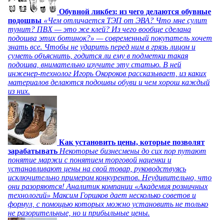
Обувной ликбез: из чего делаются обувные
подошвы
«Чем отличается ТЭП от ЭВА? Что мне сулит
тунит? ПВХ — это же клей? Из чего вообще сделана
подошва этих ботинок?» — современный покупатель хочет
знать все. Чтобы не ударить перед ним в грязь лицом и
суметь объяснить, годится ли ему в подметки такая
подошва, внимательно изучите эту статью. В ней
инженер-технолог Игорь Окороков рассказывает, из каких
материалов делаются подошвы обуви и чем хорош каждый
из них.
Как установить цены, которые позволят
зарабатывать
Некоторые бизнесмены до сих пор путают
понятие маржи с понятием торговой наценки и
устанавливают цены на свой товар, руководствуясь
исключительно примером конкурентов. Неудивительно, что
они разоряются! Аналитик компании «Академия розничных
технологий» Максим Горшков дает несколько советов и
формул, с помощью которых можно установить не только
не разорительные, но и прибыльные цены.