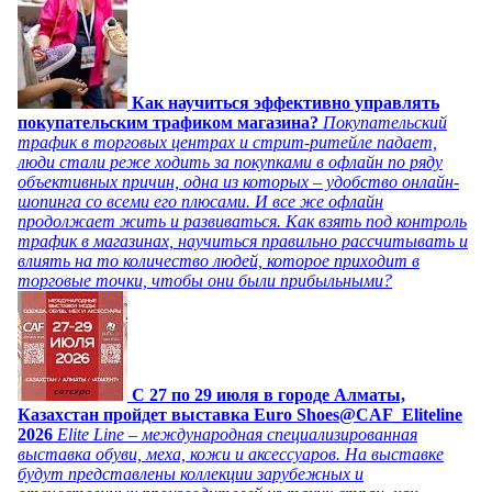
Как научиться эффективно управлять
покупательским трафиком магазина?
Покупательский
трафик в торговых центрах и стрит-ритейле падает,
люди стали реже ходить за покупками в офлайн по ряду
объективных причин, одна из которых – удобство онлайн-
шопинга со всеми его плюсами. И все же офлайн
продолжает жить и развиваться. Как взять под контроль
трафик в магазинах, научиться правильно рассчитывать и
влиять на то количество людей, которое приходит в
торговые точки, чтобы они были прибыльными?
C 27 по 29 июля в городе Алматы,
Казахстан пройдет выставка Euro Shoes@CAF_Eliteline
2026
Elite Line – международная специализированная
выставка обуви, меха, кожи и аксессуаров. На выставке
будут представлены коллекции зарубежных и