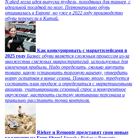
N.aked легла идея выпуска туфель, походящих для танцев, с
идеальной посадкой по ноге. Первоначально обувь
отшивалась в Европе, но уже в 2022 году производство
обуви перенесли в Китай.
Как конкурировать с маркетплейсами в
2025 году
Бизнес обуви является сложным процессом из-за
множества смежных микростратегий, используемых для
извлечения прибыли. Надо определить, сколько закупить
товара, какую установить торговую наценку, утвердить
норму остатков в конце сезона. Помимо этого, требуется
составить план продаж и определиться с маркетинговыми
акциями, учитывающими сезонный спрос и конкурентное
окружение, настроить систему мотивации персонала и
правильно расставить точки контроля.
Rieker и Remonte представят свои новые
коллекции на Euro Shoes!
Бренды Rieker и Remonte,