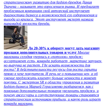
стратегическому развитию для fashion-брендов Дания
Ткачева – называет это взрослением рынка. И предлагает
проблемным компаниям свой авторский инструмент
диагностики бизнеса и возможностей его оздоровления и
выхода из кризиса. Этот инструмент эксперт назвала
пирамидой зрелости бренда.
До 20-30% к обороту могут дать магазину
продажи дополнительных товаров и услуг
Многие
магазины сегодня уперлись в «потолок» продаж:
ассортимент есть, команда работает, маркетинг запущен,
но выручка не растет. Где искать возможности для
роста? В действительности ресурсы для роста скрыты
прямо в чеке покупателя. И речь не о повышении цен, а об
умение предложить клиенту больше ценности в момент
покупки. С экспертом SR в области управления и развития
fashion-бизнеса Марией Герасименко разбираемся, как с
помощью дополнительных товаров увеличить продажи, и
почему аксессуары и сопутствующие товары становятся
стратегическим источником прибыли, и какую роль играет
команда магазина.