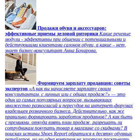
Продажи обуви и аксессуаров:
эффективные приемы деловой риторики
Какие речевые
модули - эффективны при общении с потенциальными и
действующими клиентами салонов обуви, а какие – нет,
знает бизнес-консультант Анна Бочарова.
Формируем зарплату продавцов: советы
экспертов
«А как вы начисляете зарплату своим
консультантам, с личных или с общих продаж?» — это
один из самых популярных вопросов, вызывающих
множество разногласий и пересудов на интернет-форумах
владельцев розничного бизнеса. Действительно, как же
правильно формировать заработок продавцов? А как быть
с премиями, откуда взять план продаж, разрешать ли
сотрудникам покупать товар в магазине со скидками? В
поисках истины Shoes Report обратился к десятку обувных
ретейлеров, но ни одна компания не захотела раскрывать