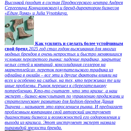
Высоцкой (входит в состав Продюсерского центра Андрея
Сергеевича Кончаловского) и бренд-директором бизнесов
«Едим Дома» и Julia Vysotskaya.
Как усилить и сделать более устойчивым
свой бренд
2025 год стал годом выживания для многих
модных брендов в очень непростых и быстро меняющихся
условиях перегретого рынка: падение трафика, закрытие
целых сетей и компаний, консолидация селлеров на
маркетплейсах, переток покупательского трафика из
офлайна в онлайн – все эти и другие факторы влияли на
всех и особенно на слабых, на тех, кто переживал те или
иные проблемы. Рынок перешел к сберегательному
потреблению. Кто-то считает, что это кризис, а наш
эксперт - бизнес-консультант по управлению продажами и
стратегическому развитию для fashion-брендов Дания
Ткачева – называет это взрослением рынка. И предлагает
проблемным компаниям свой авторский инструмент
диагностики бизнеса и возможностей его оздоровления и
выхода из кризиса. Этот инструмент эксперт назвала
пирамидой зрелости бренда.