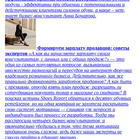
модули - эффективны при общении с потенциальными и
действующими клиентами салонов обуви, а какие – нет,
знает бизнес-консультант Анна Бочарова.
Формируем зарплату продавцов: советы
экспертов
«А как вы начисляете зарплату своим
консультантам, с личных или с общих продаж?» — это
один из самых популярных вопросов, вызывающих
множество разногласий и пересудов на интернет-форумах
владельцев розничного бизнеса. Действительно, как же
правильно формировать заработок продавцов? А как быть
с премиями, откуда взять план продаж, разрешать ли
сотрудникам покупать товар в магазине со скидками? В
поисках истины Shoes Report обратился к десятку обувных
ретейлеров, но ни одна компания не захотела раскрывать
свою систему мотивации — слишком уж непрост и
индивидуален был процесс ее разработки. Тогда мы
расспросили четырех бизнес-консультантов, и
окончательно убедились в том, что тема мотивации
продавцов очень сложна, ведь даже наши эксперты не
смогли прийти к единому мнению.