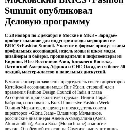
Summit опубликовал
Деловую программу
С 28 ноября по 2 декабря в Москве в МКЗ « Зарядье»
пройдет знаковое для индустрии моды мероприятие
BRICS+Fashion Summit. Участие в форуме примут главы
профильных ассоциаций, недель моды и школ моды,
дизайнеры и байеры, производители и инфлюенсеры из
Европы, Юго-Восточной Азии, Ближнего Востока,
Латинской Америки, Африки и СНГ. Ожидается более 50
лекций, мастер-классов и панельных дискуссий.
В числе спикеров заявлены председатель совета директоров
Китайской ассоциации моды Янг Жиан, старший член
правления Fashion Design Council of India и глава
Ассоциации производителей одежды Индии Парас
Байроля, сооснователь Brazil Immersive Fashion Week
Оливия Меркатор, владелец и председатель совета
директоров «Gloria Jeans» Владимир Мельников,
российские дизайнеры Алена Ахмадуллина (Alena
Akhmadullina), Алиса Боха (Monochrome) и многие
другие. От обувной отрасли на Саммите выступит вице-