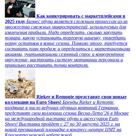
Как конкурировать с маркетплейсами в
2025 году
Бизнес обуви является сложным процессом из-за
множества смежных микростратегий, используемых для
извлечения прибыли. Надо определить, сколько закупить
товара, какую установить торговую наценку, утвердить
норму остатков в конце сезона. Помимо этого, требуется
составить план продаж и определиться с маркетинговыми
акциями, учитывающими сезонный спрос и конкурентное
окружение, настроить систему мотивации персонала и
правильно расставить точки контроля.
Rieker и Remonte представят свои новые
коллекции на Euro Shoes!
Бренды Rieker и Remonte,
входящие в число ведущих обувных компаний Германии,
представят свои коллекции сезона Весна-Лето’26 в Москве
на международной выставке обуви и аксессуаров Euro
Shoes! Выставка пройдет c 27 по 30 августа 2025 г. на
новой премиальной площадке в конгресс-центре ЦМТ на
Краснопресненской набережной.