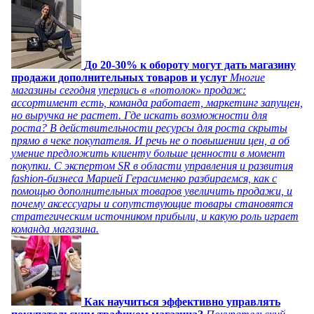
До 20-30% к обороту могут дать магазину
продажи дополнительных товаров и услуг
Многие
магазины сегодня уперлись в «потолок» продаж:
ассортимент есть, команда работает, маркетинг запущен,
но выручка не растет. Где искать возможности для
роста? В действительности ресурсы для роста скрыты
прямо в чеке покупателя. И речь не о повышении цен, а об
умение предложить клиенту больше ценности в момент
покупки. С экспертом SR в области управления и развития
fashion-бизнеса Марией Герасименко разбираемся, как с
помощью дополнительных товаров увеличить продажи, и
почему аксессуары и сопутствующие товары становятся
стратегическим источником прибыли, и какую роль играет
команда магазина.
Как научиться эффективно управлять