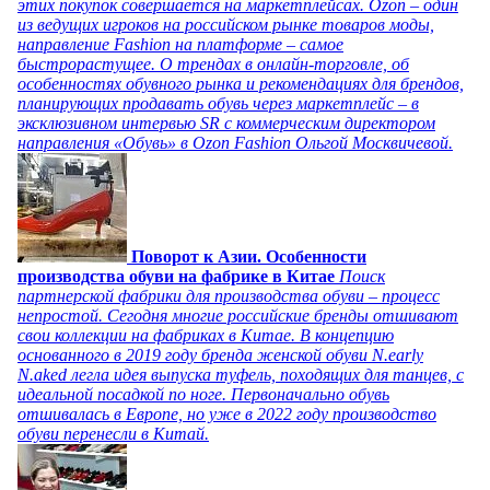
этих покупок совершается на маркетплейсах. Ozon – один
из ведущих игроков на российском рынке товаров моды,
направление Fashion на платформе – самое
быстрорастущее. О трендах в онлайн-торговле, об
особенностях обувного рынка и рекомендациях для брендов,
планирующих продавать обувь через маркетплейс – в
эксклюзивном интервью SR с коммерческим директором
направления «Обувь» в Ozon Fashion Ольгой Москвичевой.
Поворот к Азии. Особенности
производства обуви на фабрике в Китае
Поиск
партнерской фабрики для производства обуви – процесс
непростой. Сегодня многие российские бренды отшивают
свои коллекции на фабриках в Китае. В концепцию
основанного в 2019 году бренда женской обуви N.early
N.aked легла идея выпуска туфель, походящих для танцев, с
идеальной посадкой по ноге. Первоначально обувь
отшивалась в Европе, но уже в 2022 году производство
обуви перенесли в Китай.