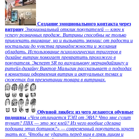
Создание эмоционального контакта через
витрину
Эмоциональный отклик покупателей — ключ к
успеху розничных продаж. Витрины способны не только
привлекать внимание, но и вызывать эмоции: от радости и
ностальгии до чувства принадлежности и желания
обладать. Использование психологических триггеров в
дизайне витрин помогает превратить прохожего в
покупателя. Эксперт SR по визуальному мерчандайзингу и
ритейл-дизайну Виктор Малыгин рассказывает о подходах
в концепции оформления витрин и актуальных темах и
сюжетах для презентации товара в витринах.
Обувной ликбез: из чего делаются обувные
подошвы
«Чем отличается ТЭП от ЭВА? Что мне сулит
тунит? ПВХ — это же клей? Из чего вообще сделана
подошва этих ботинок?» — современный покупатель хочет
знать все. Чтобы не ударить перед ним в грязь лицом и