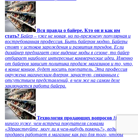
Вся правда о байере. Кто он и как им
стать?
Байер – уже не новая, но по-прежнему популярная и
востребованная профессия. Быть байером модно. Байеры
стоят у истоков зарождения и развития трендов. Если
дизайнер предлагает свое видение моды в сезоне, то байер
отбирает наиболее интересные коммерческие идеи. Именно
от байеров зависит политика продаж магазинов и то, что,
в конце концов, будет носить покупатель. Эта профессия
окружена магическим флером, зачастую, связанным с
отсутствием представлений, в чем же на самом деле
заключается работа байера.
Технология продающих вопросов
Нет
ничего хуже, чем встреча покупателя словами
«Здравствуйте, могу ли я чем-нибудь помочь?», ведь
продавец работает в магазине как раз для того, чтобы