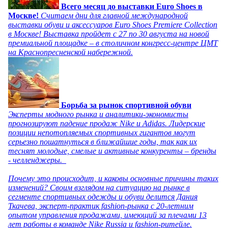
Всего месяц до выставки Euro Shoes в
Москве!
Считаем дни для главной международной
выставки обуви и аксессуаров Euro Shoes Premiere Collection
в Москве! Выставка пройдет с 27 по 30 августа на новой
премиальной площадке – в столичном конгресс-центре ЦМТ
на Краснопресненской набережной.
Борьба за рынок спортивной обуви
Эксперты модного рынка и аналитики-экономисты
прогнозируют падение продаж Nike и Adidas. Лидерские
позиции непотопляемых спортивных гигантов могут
серьезно пошатнуться в ближайшие годы, так как их
теснят молодые, смелые и активные конкуренты – бренды
- челленджеры.
Почему это происходит, и каковы основные причины таких
изменений? Своим взглядом на ситуацию на рынке в
сегменте спортивных одежды и обуви делится Дания
Ткачева, эксперт-практик fashion-рынка с 20-летним
опытом управления продажами, имеющий за плечами 13
лет работы в команде Nike Russia и fashion-ритейле.