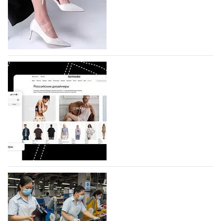
которая пройдет в российской столице с 26 сентября
по 1 октября, уже подано 1047 заявок. Примерно
половину из них (494) прислали дизайнеры,
коллекции которых не были представлены в…
07.08.2026
587
BALLINA представит свои новинки на Euro
Shoes
Компания BALLINA Guangzhou Lihuang Footwear
Co., Ltd., основанная в 2011 году и расположенная в
Гуанчжоу, столице моды Китая, является
профессиональной обувной компанией,
объединяющей разработку, производство и…
07.08.2026
443
На платформе Lamoda - новый раздел и
условия продвижения локальных
дизайнерских марок