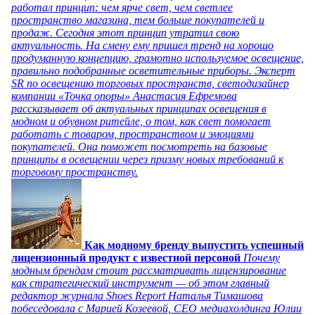
работал принцип: чем ярче свет, чем светлее
пространство магазина, тем больше покупателей и
продаж. Сегодня этот принцип утратил свою
актуальность. На смену ему пришел тренд на хорошо
продуманную концепцию, грамотно используемое освещение,
правильно подобранные осветительные приборы. Эксперт
SR по освещению торговых пространств, светодизайнер
компании «Точка опоры» Анастасия Ефремова
рассказывает об актуальных принципах освещения в
модном и обувном ритейле, о том, как свет помогает
работать с товаром, пространством и эмоциями
покупателей. Она поможет посмотреть на базовые
принципы в освещении через призму новых требований к
торговому пространству.
Как модному бренду выпустить успешный
лицензионный продукт с известной персоной
Почему
модным брендам стоит рассматривать лицензирование
как стратегический инструмент — об этом главный
редактор журнала Shoes Report Наталья Тимашова
побеседовала с Марией Козеевой, СЕО медиахолдинга Юлии