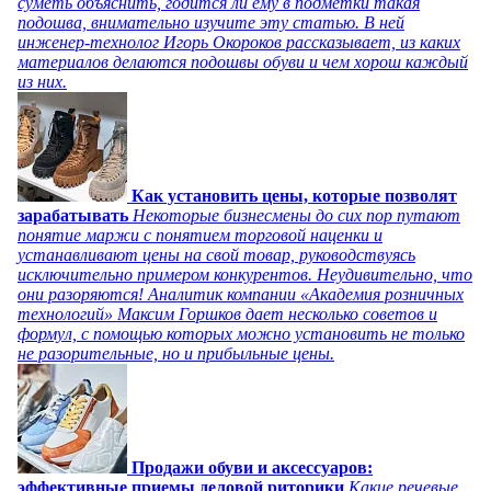
суметь объяснить, годится ли ему в подметки такая
подошва, внимательно изучите эту статью. В ней
инженер-технолог Игорь Окороков рассказывает, из каких
материалов делаются подошвы обуви и чем хорош каждый
из них.
Как установить цены, которые позволят
зарабатывать
Некоторые бизнесмены до сих пор путают
понятие маржи с понятием торговой наценки и
устанавливают цены на свой товар, руководствуясь
исключительно примером конкурентов. Неудивительно, что
они разоряются! Аналитик компании «Академия розничных
технологий» Максим Горшков дает несколько советов и
формул, с помощью которых можно установить не только
не разорительные, но и прибыльные цены.
Продажи обуви и аксессуаров:
эффективные приемы деловой риторики
Какие речевые