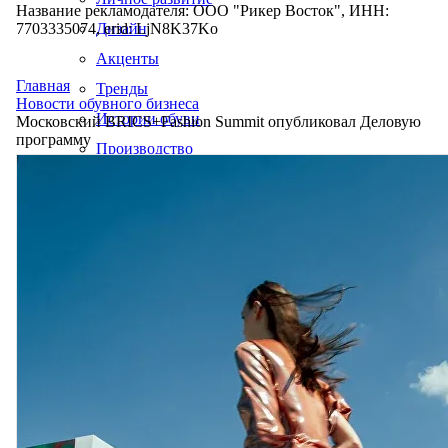
Название рекламодателя: ООО "Рикер Восток", ИНН:
7703335074, erid: LjN8K37Ko
Дизайн
Акценты
Главная
Тренды
Новости обувного бизнеса
Истории обуви
Московский BRICS+Fashion Summit опубликовал Деловую
программу
Производство