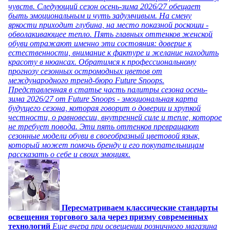
чувств. Следующий сезон осень-зима 2026/27 обещает
быть эмоциональным и чуть задумчивым. На смену
яркости приходит глубина, на место показной роскоши -
обволакивающее тепло. Пять главных оттенков женской
обуви отражают именно эти состояния: доверие к
естественности, внимание к фактуре и желание находить
красоту в нюансах. Обратимся к профессиональному
прогнозу сезонных остромодных цветов от
международного тренд-бюро Future Snoops.
Представленная в статье часть палитры сезона осень-
зима 2026/27 от Future Snoops - эмоциональная карта
будущего сезона, которая говорит о доверии и хрупкой
честности, о равновесии, внутренней силе и тепле, которое
не требует повода. Эти пять оттенков превращают
сезонные модели обуви в своеобразный цветовой язык,
который может помочь бренду и его покупательницам
рассказать о себе и своих эмоциях.
Пересматриваем классические стандарты
освещения торгового зала через призму современных
технологий
Еще вчера при освещении розничного магазина