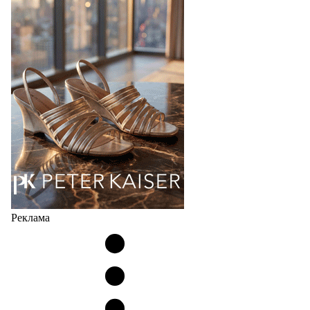
Популярный силуэт бренда,1999 года выпуска,
соответствует сегодняшнему тренду на
сникерины (гибридный вариант балеток и
кроссовок обтекаемой формы и с тонкой подошвой).
Но в модели Miu Miu Bubble присутствует еще и…
05.08.2026
2731
Реклама