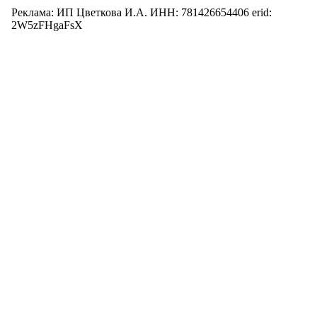
Реклама: ИП Цветкова И.А. ИНН: 781426654406 erid:
2W5zFHgaFsX