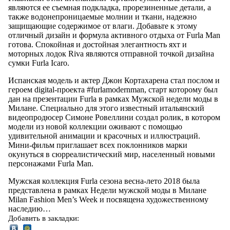
являются ее съемная подкладка, прорезиненные детали, а
также водонепроницаемые молнии и ткани, надежно
защищающие содержимое от влаги. Добавьте к этому
отличный дизайн и формула активного отдыха от Furla Man
готова. Спокойная и достойная элегантность яхт и
моторных лодок Riva являются отправной точкой дизайна
сумки Furla Icaro.
Испанская модель и актер Джон Кортахарена стал послом и
героем digital-проекта #furlamodernman, старт которому был
дан на презентации Furla в рамках Мужской недели моды в
Милане. Специально для этого известный итальянский
видеопродюсер Симоне Ровеллини создал ролик, в котором
модели из новой коллекции оживают с помощью
удивительной анимации и красочных и иллюстраций.
Мини-фильм приглашает всех поклонников марки
окунуться в сюрреалистический мир, населенный новыми
персонажами Furla Man.
Мужская коллекция Furla сезона весна-лето 2018 была
представлена в рамках Недели мужской моды в Милане
Milan Fashion Men’s Week и посвящена художественному
наследию…
Добавить в закладки: