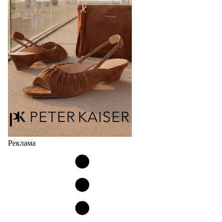
раздел для продажи продукции локальных
дизайнерских марок одежды, обуви и аксессуаров.
Бренды также получат маркетинговую…
06.08.2026
957
Реклама