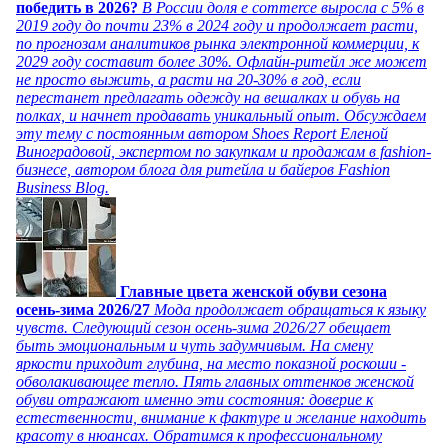
победить в 2026?
В России доля e commerce выросла с 5% в
2019 году до почти 23% в 2024 году и продолжает расти,
по прогнозам аналитиков рынка электронной коммерции, к
2029 году составит более 30%. Офлайн-ритейл же может
не просто выжить, а расти на 20-30% в год, если
перестанет предлагать одежду на вешалках и обувь на
полках, и начнет продавать уникальный опыт. Обсуждаем
эту тему с постоянным автором Shoes Report Еленой
Виноградовой, экспертом по закупкам и продажам в fashion-
бизнесе, автором блога для ритейла и байеров Fashion
Business Blog.
Главные цвета женской обуви сезона
осень-зима 2026/27
Мода продолжает обращаться к языку
чувств. Следующий сезон осень-зима 2026/27 обещает
быть эмоциональным и чуть задумчивым. На смену
яркости приходит глубина, на место показной роскоши -
обволакивающее тепло. Пять главных оттенков женской
обуви отражают именно эти состояния: доверие к
естественности, внимание к фактуре и желание находить
красоту в нюансах. Обратимся к профессиональному