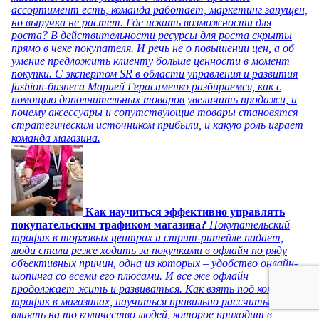
ассортимент есть, команда работает, маркетинг запущен,
но выручка не растет. Где искать возможности для
роста? В действительности ресурсы для роста скрыты
прямо в чеке покупателя. И речь не о повышении цен, а об
умение предложить клиенту больше ценности в момент
покупки. С экспертом SR в области управления и развития
fashion-бизнеса Марией Герасименко разбираемся, как с
помощью дополнительных товаров увеличить продажи, и
почему аксессуары и сопутствующие товары становятся
стратегическим источником прибыли, и какую роль играет
команда магазина.
Как научиться эффективно управлять
покупательским трафиком магазина?
Покупательский
трафик в торговых центрах и стрит-ритейле падает,
люди стали реже ходить за покупками в офлайн по ряду
объективных причин, одна из которых – удобство онлайн-
шопинга со всеми его плюсами. И все же офлайн
продолжает жить и развиваться. Как взять под контроль
трафик в магазинах, научиться правильно рассчитывать и
влиять на то количество людей, которое приходит в