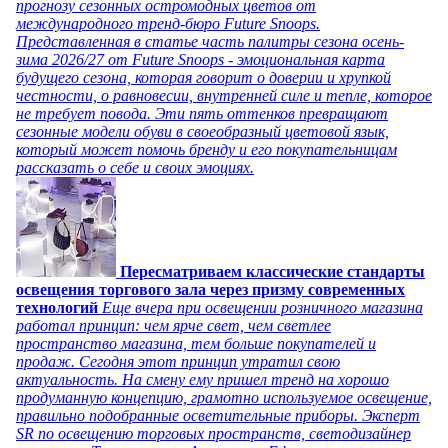
прогнозу сезонных остромодных цветов от
международного тренд-бюро Future Snoops.
Представленная в статье часть палитры сезона осень-
зима 2026/27 от Future Snoops - эмоциональная карта
будущего сезона, которая говорит о доверии и хрупкой
честности, о равновесии, внутренней силе и тепле, которое
не требует повода. Эти пять оттенков превращают
сезонные модели обуви в своеобразный цветовой язык,
который может помочь бренду и его покупательницам
рассказать о себе и своих эмоциях.
Пересматриваем классические стандарты
освещения торгового зала через призму современных
технологий
Еще вчера при освещении розничного магазина
работал принцип: чем ярче свет, чем светлее
пространство магазина, тем больше покупателей и
продаж. Сегодня этот принцип утратил свою
актуальность. На смену ему пришел тренд на хорошо
продуманную концепцию, грамотно используемое освещение,
правильно подобранные осветительные приборы. Эксперт
SR по освещению торговых пространств, светодизайнер