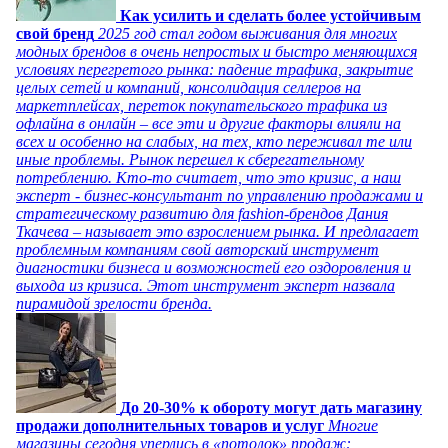
Как усилить и сделать более устойчивым
свой бренд
2025 год стал годом выживания для многих
модных брендов в очень непростых и быстро меняющихся
условиях перегретого рынка: падение трафика, закрытие
целых сетей и компаний, консолидация селлеров на
маркетплейсах, переток покупательского трафика из
офлайна в онлайн – все эти и другие факторы влияли на
всех и особенно на слабых, на тех, кто переживал те или
иные проблемы. Рынок перешел к сберегательному
потреблению. Кто-то считает, что это кризис, а наш
эксперт - бизнес-консультант по управлению продажами и
стратегическому развитию для fashion-брендов Дания
Ткачева – называет это взрослением рынка. И предлагает
проблемным компаниям свой авторский инструмент
диагностики бизнеса и возможностей его оздоровления и
выхода из кризиса. Этот инструмент эксперт назвала
пирамидой зрелости бренда.
До 20-30% к обороту могут дать магазину
продажи дополнительных товаров и услуг
Многие
магазины сегодня уперлись в «потолок» продаж: