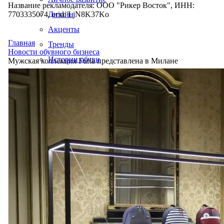
Название рекламодателя: ООО "Рикер Восток", ИНН:
7703335074, erid: LjN8K37Ko
Дизайн
Акценты
Главная
Тренды
Новости обувного бизнеса
Истории обуви
Мужская коллекция Furla представлена в Милане
Производство