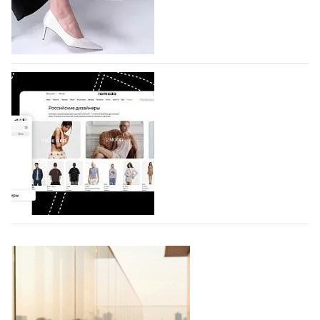
по 1 октября, уже подано 1047 заявок. Примерно
половину из них (494) прислали дизайнеры,
коллекции которых не были представлены в…
07.08.2026
893
BALLINA представит свои новинки на Euro
Shoes
Компания BALLINA Guangzhou Lihuang Footwear
Co., Ltd., основанная в 2011 году и расположенная в
Гуанчжоу, столице моды Китая, является
профессиональной обувной компанией,
объединяющей разработку, производство и…
07.08.2026
764
На платформе Lamoda - новый раздел и
условия продвижения локальных
дизайнерских марок
Российский маркетплейс Lamoda решил обновить