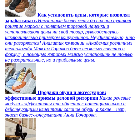
Как установить цены, которые позволят
зарабатывать
Некоторые бизнесмены до сих пор путают
понятие маржи с понятием торговой наценки и
устанавливают цены на свой товар, руководствуясь
исключительно примером конкурентов. Неудивительно, что
они разоряются! Аналитик компании «Академия розничных
технологий» Максим Горшков дает несколько советов и
формул, с помощью которых можно установить не только
не разорительные, но и прибыльные цены.
Продажи обуви и аксессуаров:
эффективные приемы деловой риторики
Какие речевые
модули - эффективны при общении с потенциальными и
действующими клиентами салонов обуви, а какие – нет,
знает бизнес-консультант Анна Бочарова.