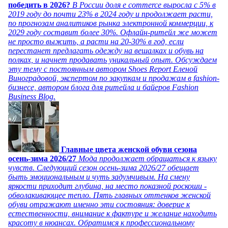
победить в 2026?
В России доля e commerce выросла с 5% в
2019 году до почти 23% в 2024 году и продолжает расти,
по прогнозам аналитиков рынка электронной коммерции, к
2029 году составит более 30%. Офлайн-ритейл же может
не просто выжить, а расти на 20-30% в год, если
перестанет предлагать одежду на вешалках и обувь на
полках, и начнет продавать уникальный опыт. Обсуждаем
эту тему с постоянным автором Shoes Report Еленой
Виноградовой, экспертом по закупкам и продажам в fashion-
бизнесе, автором блога для ритейла и байеров Fashion
Business Blog.
Главные цвета женской обуви сезона
осень-зима 2026/27
Мода продолжает обращаться к языку
чувств. Следующий сезон осень-зима 2026/27 обещает
быть эмоциональным и чуть задумчивым. На смену
яркости приходит глубина, на место показной роскоши -
обволакивающее тепло. Пять главных оттенков женской
обуви отражают именно эти состояния: доверие к
естественности, внимание к фактуре и желание находить
красоту в нюансах. Обратимся к профессиональному