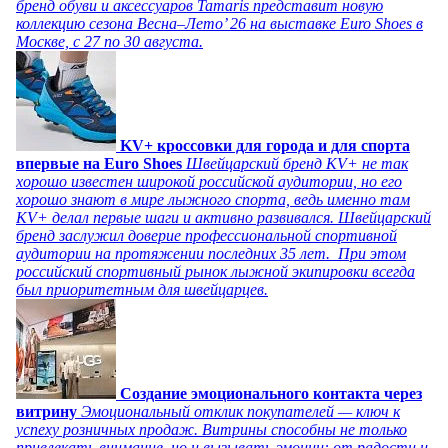
бренд обуви и аксессуаров Tamaris представит новую
коллекцию сезона Весна–Лето’ 26 на выставке Euro Shoes в
Москве, с 27 по 30 августа.
KV+ кроссовки для города и для спорта
впервые на Euro Shoes
Швейцарский бренд KV+ не так
хорошо известен широкой российской аудитории, но его
хорошо знают в мире лыжного спорта, ведь именно там
KV+ делал первые шаги и активно развивался. Швейцарский
бренд заслужил доверие профессиональной спортивной
аудитории на протяжении последних 35 лет. При этом
российский спортивный рынок лыжной экипировки всегда
был приоритетным для швейцарцев.
Создание эмоционального контакта через
витрину
Эмоциональный отклик покупателей — ключ к
успеху розничных продаж. Витрины способны не только
привлекать внимание, но и вызывать эмоции: от радости и