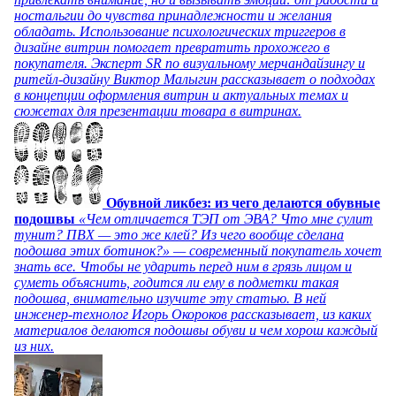
ностальгии до чувства принадлежности и желания
обладать. Использование психологических триггеров в
дизайне витрин помогает превратить прохожего в
покупателя. Эксперт SR по визуальному мерчандайзингу и
ритейл-дизайну Виктор Малыгин рассказывает о подходах
в концепции оформления витрин и актуальных темах и
сюжетах для презентации товара в витринах.
Обувной ликбез: из чего делаются обувные
подошвы
«Чем отличается ТЭП от ЭВА? Что мне сулит
тунит? ПВХ — это же клей? Из чего вообще сделана
подошва этих ботинок?» — современный покупатель хочет
знать все. Чтобы не ударить перед ним в грязь лицом и
суметь объяснить, годится ли ему в подметки такая
подошва, внимательно изучите эту статью. В ней
инженер-технолог Игорь Окороков рассказывает, из каких
материалов делаются подошвы обуви и чем хорош каждый
из них.