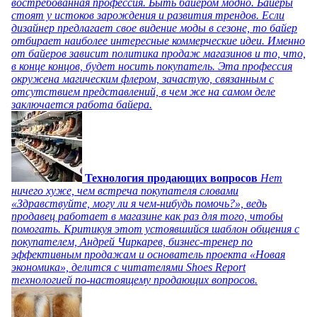
востребованная профессия. Быть байером модно. Байеры
стоят у истоков зарождения и развития трендов. Если
дизайнер предлагает свое видение моды в сезоне, то байер
отбирает наиболее интересные коммерческие идеи. Именно
от байеров зависит политика продаж магазинов и то, что,
в конце концов, будет носить покупатель. Эта профессия
окружена магическим флером, зачастую, связанным с
отсутствием представлений, в чем же на самом деле
заключается работа байера.
Технология продающих вопросов
Нет
ничего хуже, чем встреча покупателя словами
«Здравствуйте, могу ли я чем-нибудь помочь?», ведь
продавец работает в магазине как раз для того, чтобы
помогать. Критикуя этот устоявшийся шаблон общения с
покупателем, Андрей Чиркарев, бизнес-тренер по
эффективным продажам и основатель проекта «Новая
экономика», делится с читателями Shoes Report
технологией по-настоящему продающих вопросов.