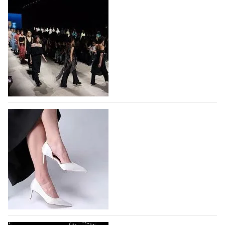
На участие в Московской неделе моды
подано 1047 заявок
На участие в седьмой Московской неделе моды,
которая пройдет в российской столице с 26 сентября
по 1 октября, уже подано 1047 заявок. Примерно
половину из них (494) прислали дизайнеры,
коллекции которых не были представлены в…
07.08.2026
363