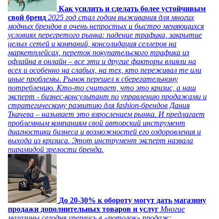
Как усилить и сделать более устойчивым
свой бренд
2025 год стал годом выживания для многих
модных брендов в очень непростых и быстро меняющихся
условиях перегретого рынка: падение трафика, закрытие
целых сетей и компаний, консолидация селлеров на
маркетплейсах, переток покупательского трафика из
офлайна в онлайн – все эти и другие факторы влияли на
всех и особенно на слабых, на тех, кто переживал те или
иные проблемы. Рынок перешел к сберегательному
потреблению. Кто-то считает, что это кризис, а наш
эксперт - бизнес-консультант по управлению продажами и
стратегическому развитию для fashion-брендов Дания
Ткачева – называет это взрослением рынка. И предлагает
проблемным компаниям свой авторский инструмент
диагностики бизнеса и возможностей его оздоровления и
выхода из кризиса. Этот инструмент эксперт назвала
пирамидой зрелости бренда.
До 20-30% к обороту могут дать магазину
продажи дополнительных товаров и услуг
Многие
магазины сегодня уперлись в «потолок» продаж: