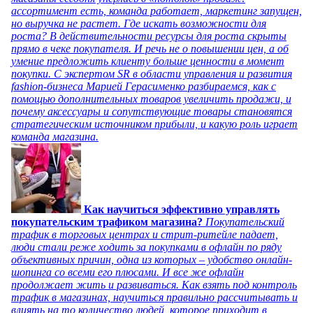
ассортимент есть, команда работает, маркетинг запущен,
но выручка не растет. Где искать возможности для
роста? В действительности ресурсы для роста скрыты
прямо в чеке покупателя. И речь не о повышении цен, а об
умение предложить клиенту больше ценности в момент
покупки. С экспертом SR в области управления и развития
fashion-бизнеса Марией Герасименко разбираемся, как с
помощью дополнительных товаров увеличить продажи, и
почему аксессуары и сопутствующие товары становятся
стратегическим источником прибыли, и какую роль играет
команда магазина.
Как научиться эффективно управлять
покупательским трафиком магазина?
Покупательский
трафик в торговых центрах и стрит-ритейле падает,
люди стали реже ходить за покупками в офлайн по ряду
объективных причин, одна из которых – удобство онлайн-
шопинга со всеми его плюсами. И все же офлайн
продолжает жить и развиваться. Как взять под контроль
трафик в магазинах, научиться правильно рассчитывать и
влиять на то количество людей, которое приходит в