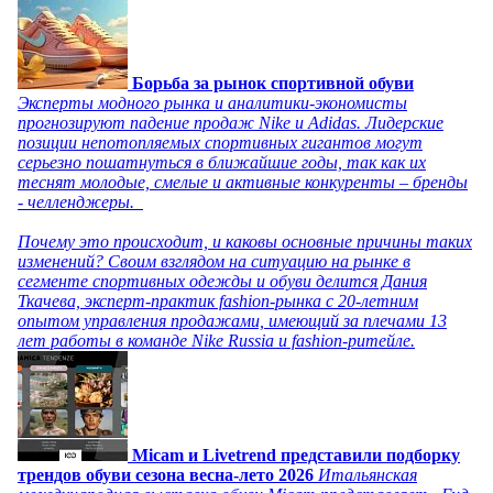
Борьба за рынок спортивной обуви
Эксперты модного рынка и аналитики-экономисты
прогнозируют падение продаж Nike и Adidas. Лидерские
позиции непотопляемых спортивных гигантов могут
серьезно пошатнуться в ближайшие годы, так как их
теснят молодые, смелые и активные конкуренты – бренды
- челленджеры.
Почему это происходит, и каковы основные причины таких
изменений? Своим взглядом на ситуацию на рынке в
сегменте спортивных одежды и обуви делится Дания
Ткачева, эксперт-практик fashion-рынка с 20-летним
опытом управления продажами, имеющий за плечами 13
лет работы в команде Nike Russia и fashion-ритейле.
Micam и Livetrend представили подборку
трендов обуви сезона весна-лето 2026
Итальянская