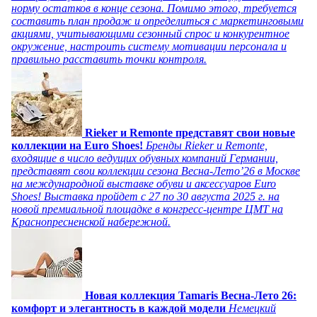
норму остатков в конце сезона. Помимо этого, требуется
составить план продаж и определиться с маркетинговыми
акциями, учитывающими сезонный спрос и конкурентное
окружение, настроить систему мотивации персонала и
правильно расставить точки контроля.
Rieker и Remonte представят свои новые
коллекции на Euro Shoes!
Бренды Rieker и Remonte,
входящие в число ведущих обувных компаний Германии,
представят свои коллекции сезона Весна-Лето’26 в Москве
на международной выставке обуви и аксессуаров Euro
Shoes! Выставка пройдет c 27 по 30 августа 2025 г. на
новой премиальной площадке в конгресс-центре ЦМТ на
Краснопресненской набережной.
Новая коллекция Tamaris Весна-Лето 26:
комфорт и элегантность в каждой модели
Немецкий