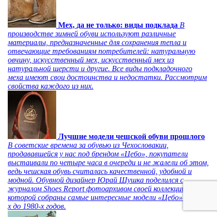
Мех, да не только: виды подклада
В
производстве зимней обуви используют различные
материалы, предназначенные для сохранения тепла и
отвечающие требованиям потребителей: натуральную
овчину, искусственный мех, искусственный мех из
натуральной шерсти и другие. Все виды подкладочного
меха имеют свои достоинства и недостатки. Рассмотрим
свойства каждого из них.
Лучшие модели чешской обуви прошлого
В советские времена за обувью из Чехословакии,
продававшейся у нас под брендом «Цебо», покупатели
выстаивали по четыре часа в очереди и не жалели об этом,
ведь чешская обувь считалась качественной, удобной и
модной. Обувной дизайнер Юрай Шушка поделился с
журналом Shoes Report фотоархивом своей коллекции, в
которой собраны самые интересные модели «Цебо» с 1940-
х до 1980-х годов.