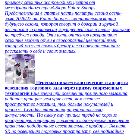
прогнозу сезонных остромодных цветов от
международного тренд-бюро Future Snoops.
Представленная в статье часть палитры сезона осень-
зима 2026/27 от Future Snoops - эмоциональная карта
будущего сезона, которая говорит о доверии и хрупкой
честности, о равновесии, внутренней силе и тепле, которое
не требует повода. Эти пять оттенков превращают
сезонные модели обуви в своеобразный цветовой язык,
который может помочь бренду и его покупательницам
рассказать о себе и своих эмоциях.
Пересматриваем классические стандарты
освещения торгового зала через призму современных
технологий
Еще вчера при освещении розничного магазина
работал принцип: чем ярче свет, чем светлее
пространство магазина, тем больше покупателей и
продаж. Сегодня этот принцип утратил свою
актуальность. На смену ему пришел тренд на хорошо
продуманную концепцию, грамотно используемое освещение,
правильно подобранные осветительные приборы. Эксперт
SR по освещению торговых пространств, светодизайнер