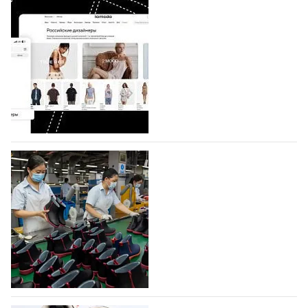
BALLINA представит свои новинки на Euro
Shoes
Компания BALLINA Guangzhou Lihuang Footwear
Co., Ltd., основанная в 2011 году и расположенная в
Гуанчжоу, столице моды Китая, является
профессиональной обувной компанией,
объединяющей разработку, производство и…
07.08.2026
277
На платформе Lamoda - новый раздел и
условия продвижения локальных
дизайнерских марок
Российский маркетплейс Lamoda решил обновить
раздел для продажи продукции локальных
дизайнерских марок одежды, обуви и аксессуаров.
Бренды также получат маркетинговую…
06.08.2026
450