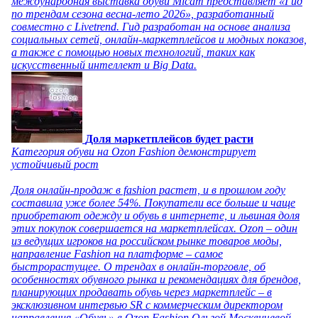
международная выставка обуви Micam представляет «Гид
по трендам сезона весна-лето 2026», разработанный
совместно с Livetrend. Гид разработан на основе анализа
социальных сетей, онлайн-маркетплейсов и модных показов,
а также с помощью новых технологий, таких как
искусственный интеллект и Big Data.
Доля маркетплейсов будет расти
Категория обуви на Ozon Fashion демонстрирует
устойчивый рост
Доля онлайн-продаж в fashion растет, и в прошлом году
составила уже более 54%. Покупатели все больше и чаще
приобретают одежду и обувь в интернете, и львиная доля
этих покупок совершается на маркетплейсах. Ozon – один
из ведущих игроков на российском рынке товаров моды,
направление Fashion на платформе – самое
быстрорастущее. О трендах в онлайн-торговле, об
особенностях обувного рынка и рекомендациях для брендов,
планирующих продавать обувь через маркетплейс – в
эксклюзивном интервью SR с коммерческим директором
направления «Обувь» в Ozon Fashion Ольгой Москвичевой.