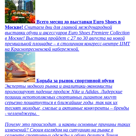
Всего месяц до выставки Euro Shoes в
Москве!
Считаем дни для главной международной
выставки обуви и аксессуаров Euro Shoes Premiere Collection
в Москве! Выставка пройдет с 27 по 30 августа на новой
премиальной площадке – в столичном конгресс-центре ЦМТ
на Краснопресненской набережной.
Борьба за рынок спортивной обуви
Эксперты модного рынка и аналитики-экономисты
прогнозируют падение продаж Nike и Adidas. Лидерские
позиции непотопляемых спортивных гигантов могут
серьезно пошатнуться в ближайшие годы, так как их
теснят молодые, смелые и активные конкуренты – бренды
- челленджеры.
Почему это происходит, и каковы основные причины таких
изменений? Своим взглядом на ситуацию на рынке в
сегменте спортивных одежды и обуви делится Дания