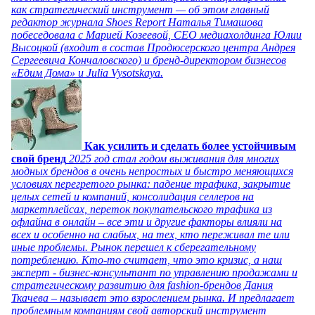
как стратегический инструмент — об этом главный
редактор журнала Shoes Report Наталья Тимашова
побеседовала с Марией Козеевой, СЕО медиахолдинга Юлии
Высоцкой (входит в состав Продюсерского центра Андрея
Сергеевича Кончаловского) и бренд-директором бизнесов
«Едим Дома» и Julia Vysotskaya.
Как усилить и сделать более устойчивым
свой бренд
2025 год стал годом выживания для многих
модных брендов в очень непростых и быстро меняющихся
условиях перегретого рынка: падение трафика, закрытие
целых сетей и компаний, консолидация селлеров на
маркетплейсах, переток покупательского трафика из
офлайна в онлайн – все эти и другие факторы влияли на
всех и особенно на слабых, на тех, кто переживал те или
иные проблемы. Рынок перешел к сберегательному
потреблению. Кто-то считает, что это кризис, а наш
эксперт - бизнес-консультант по управлению продажами и
стратегическому развитию для fashion-брендов Дания
Ткачева – называет это взрослением рынка. И предлагает
проблемным компаниям свой авторский инструмент