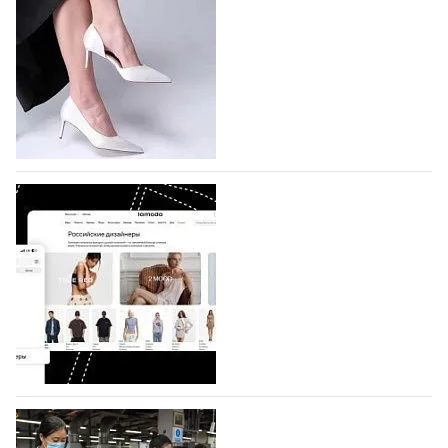
На участие в седьмой Московской неделе моды,
которая пройдет в российской столице с 26 сентября
по 1 октября, уже подано 1047 заявок. Примерно
половину из них (494) прислали дизайнеры,
коллекции которых не были представлены в…
07.08.2026
860
BALLINA представит свои новинки на Euro
Shoes
Компания BALLINA Guangzhou Lihuang Footwear
Co., Ltd., основанная в 2011 году и расположенная в
Гуанчжоу, столице моды Китая, является
профессиональной обувной компанией,
объединяющей разработку, производство и…
07.08.2026
729
На платформе Lamoda - новый раздел и