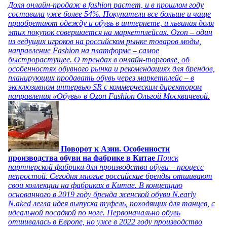
Доля онлайн-продаж в fashion растет, и в прошлом году
составила уже более 54%. Покупатели все больше и чаще
приобретают одежду и обувь в интернете, и львиная доля
этих покупок совершается на маркетплейсах. Ozon – один
из ведущих игроков на российском рынке товаров моды,
направление Fashion на платформе – самое
быстрорастущее. О трендах в онлайн-торговле, об
особенностях обувного рынка и рекомендациях для брендов,
планирующих продавать обувь через маркетплейс – в
эксклюзивном интервью SR с коммерческим директором
направления «Обувь» в Ozon Fashion Ольгой Москвичевой.
Поворот к Азии. Особенности
производства обуви на фабрике в Китае
Поиск
партнерской фабрики для производства обуви – процесс
непростой. Сегодня многие российские бренды отшивают
свои коллекции на фабриках в Китае. В концепцию
основанного в 2019 году бренда женской обуви N.early
N.aked легла идея выпуска туфель, походящих для танцев, с
идеальной посадкой по ноге. Первоначально обувь
отшивалась в Европе, но уже в 2022 году производство