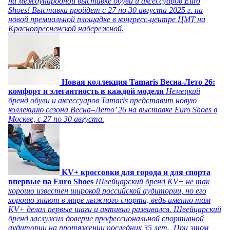
на международной выставке обуви и аксессуаров Euro
Shoes! Выставка пройдет c 27 по 30 августа 2025 г. на
новой премиальной площадке в конгресс-центре ЦМТ на
Краснопресненской набережной.
Новая коллекция Tamaris Весна-Лето 26:
комфорт и элегантность в каждой модели
Немецкий
бренд обуви и аксессуаров Tamaris представит новую
коллекцию сезона Весна–Лето’ 26 на выставке Euro Shoes в
Москве, с 27 по 30 августа.
KV+ кроссовки для города и для спорта
впервые на Euro Shoes
Швейцарский бренд KV+ не так
хорошо известен широкой российской аудитории, но его
хорошо знают в мире лыжного спорта, ведь именно там
KV+ делал первые шаги и активно развивался. Швейцарский
бренд заслужил доверие профессиональной спортивной
аудитории на протяжении последних 35 лет. При этом