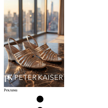
перевыпустил свой хит - кроссовки
Bubble
Популярный силуэт бренда,1999 года выпуска,
соответствует сегодняшнему тренду на
сникерины (гибридный вариант балеток и
кроссовок обтекаемой формы и с тонкой подошвой).
Но в модели Miu Miu Bubble присутствует еще и…
05.08.2026
4750
Реклама