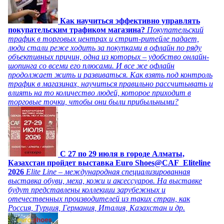
Как научиться эффективно управлять
покупательским трафиком магазина?
Покупательский
трафик в торговых центрах и стрит-ритейле падает,
люди стали реже ходить за покупками в офлайн по ряду
объективных причин, одна из которых – удобство онлайн-
шопинга со всеми его плюсами. И все же офлайн
продолжает жить и развиваться. Как взять под контроль
трафик в магазинах, научиться правильно рассчитывать и
влиять на то количество людей, которое приходит в
торговые точки, чтобы они были прибыльными?
C 27 по 29 июля в городе Алматы,
Казахстан пройдет выставка Euro Shoes@CAF_Eliteline
2026
Elite Line – международная специализированная
выставка обуви, меха, кожи и аксессуаров. На выставке
будут представлены коллекции зарубежных и
отечественных производителей из таких стран, как
Россия, Турция, Германия, Италия, Казахстан и др.