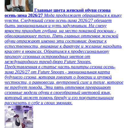
Главные цвета женской обуви сезона
осень-зима 2026/27
Мода продолжает обращаться к языку
чувств. Следующий сезон осень-зима 2026/27 обещает
быть эмоциональным и чуть задумчивым. На смену
яркости приходит глубина, на место показной роскоши -
обволакивающее тепло. Пять главных оттенков женской
обуви отражают именно эти состояния: доверие к
естественности, внимание к фактуре и желание находить
красоту в нюансах. Обратимся к профессиональному
прогнозу сезонных остромодных цветов от
международного тренд-бюро Future Snoops.
Представленная в статье часть палитры сезона осень-
зима 2026/27 от Future Snoops - эмоциональная карта
будущего сезона, которая говорит о доверии и хрупкой
честности, о равновесии, внутренней силе и тепле, которое
не требует повода. Эти пять оттенков превращают
сезонные модели обуви в своеобразный цветовой язык,
который может помочь бренду и его покупательницам
рассказать о себе и своих эмоциях.