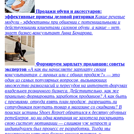
Продажи обуви и аксессуаров:
эффективные приемы деловой риторики
Какие речевые
модули - эффективны при общении с потенциальными и
действующими клиентами салонов обуви, а какие – нет,
знает бизнес-консультант Анна Бочарова.
Формируем зарплату продавцов: советы
экспертов
«А как вы начисляете зарплату своим
консультантам, с личных или с общих продаж?» — это
один из самых популярных вопросов, вызывающих
множество разногласий и пересудов на интернет-форумах
владельцев розничного бизнеса. Действительно, как же
правильно формировать заработок продавцов? А как быть
с премиями, откуда взять план продаж, разрешать ли
сотрудникам покупать товар в магазине со скидками? В
поисках истины Shoes Report обратился к десятку обувных
ретейлеров, но ни одна компания не захотела раскрывать
свою систему мотивации — слишком уж непрост и
индивидуален был процесс ее разработки. Тогда мы
расспросили четырех бизнес-консультантов, и