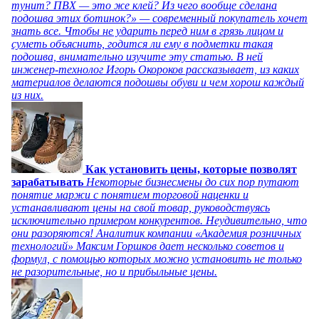
тунит? ПВХ — это же клей? Из чего вообще сделана
подошва этих ботинок?» — современный покупатель хочет
знать все. Чтобы не ударить перед ним в грязь лицом и
суметь объяснить, годится ли ему в подметки такая
подошва, внимательно изучите эту статью. В ней
инженер-технолог Игорь Окороков рассказывает, из каких
материалов делаются подошвы обуви и чем хорош каждый
из них.
Как установить цены, которые позволят
зарабатывать
Некоторые бизнесмены до сих пор путают
понятие маржи с понятием торговой наценки и
устанавливают цены на свой товар, руководствуясь
исключительно примером конкурентов. Неудивительно, что
они разоряются! Аналитик компании «Академия розничных
технологий» Максим Горшков дает несколько советов и
формул, с помощью которых можно установить не только
не разорительные, но и прибыльные цены.