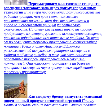
Пересматриваем классические стандарты
освещения торгового зала через призму современных
технологий
Еще вчера при освещении розничного магазина
работал принцип: чем ярче свет, чем светлее
пространство магазина, тем больше покупателей и
продаж. Сегодня этот принцип утратил свою
актуальность. На смену ему пришел тренд на хорошо
продуманную концепцию, грамотно используемое освещение,
правильно подобранные осветительные приборы. Эксперт
SR по освещению торговых пространств, светодизайнер
компании «Точка опоры» Анастасия Ефремова
рассказывает об актуальных принципах освещения в
модном и обувном ритейле, о том, как свет помогает
работать с товаром, пространством и эмоциями
покупателей. Она поможет посмотреть на базовые
принципы в освещении через призму новых требований к
торговому пространству.
Как модному бренду выпустить успешный
лицензионный продукт с известной персоной
Почему
модным брендам стоит рассматривать лицензирование