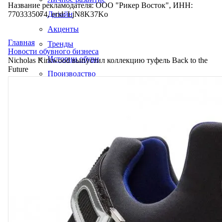
Название рекламодателя: ООО "Рикер Восток", ИНН:
7703335074, erid: LjN8K37Ko
Дизайн
Акценты
Главная
Тренды
Новости обувного бизнеса
Истории обуви
Nicholas Kirkwood выпустил коллекцию туфель Back to the
Future
Производство