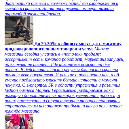
диагностики бизнеса и возможностей его оздоровления и
выхода из кризиса. Этот инструмент эксперт назвала
пирамидой зрелости бренда.
До 20-30% к обороту могут дать магазину
продажи дополнительных товаров и услуг
Многие
магазины сегодня уперлись в «потолок» продаж:
ассортимент есть, команда работает, маркетинг запущен,
но выручка не растет. Где искать возможности для
роста? В действительности ресурсы для роста скрыты
прямо в чеке покупателя. И речь не о повышении цен, а об
умение предложить клиенту больше ценности в момент
покупки. С экспертом SR в области управления и развития
fashion-бизнеса Марией Герасименко разбираемся, как с
помощью дополнительных товаров увеличить продажи, и
почему аксессуары и сопутствующие товары становятся
стратегическим источником прибыли, и какую роль играет
команда магазина.