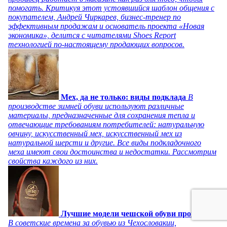
помогать. Критикуя этот устоявшийся шаблон общения с
покупателем, Андрей Чиркарев, бизнес-тренер по
эффективным продажам и основатель проекта «Новая
экономика», делится с читателями Shoes Report
технологией по-настоящему продающих вопросов.
Мех, да не только: виды подклада
В
производстве зимней обуви используют различные
материалы, предназначенные для сохранения тепла и
отвечающие требованиям потребителей: натуральную
овчину, искусственный мех, искусственный мех из
натуральной шерсти и другие. Все виды подкладочного
меха имеют свои достоинства и недостатки. Рассмотрим
свойства каждого из них.
Лучшие модели чешской обуви прошлого
В советские времена за обувью из Чехословакии,