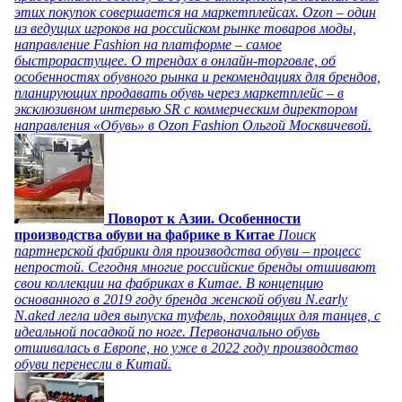
этих покупок совершается на маркетплейсах. Ozon – один
из ведущих игроков на российском рынке товаров моды,
направление Fashion на платформе – самое
быстрорастущее. О трендах в онлайн-торговле, об
особенностях обувного рынка и рекомендациях для брендов,
планирующих продавать обувь через маркетплейс – в
эксклюзивном интервью SR с коммерческим директором
направления «Обувь» в Ozon Fashion Ольгой Москвичевой.
Поворот к Азии. Особенности
производства обуви на фабрике в Китае
Поиск
партнерской фабрики для производства обуви – процесс
непростой. Сегодня многие российские бренды отшивают
свои коллекции на фабриках в Китае. В концепцию
основанного в 2019 году бренда женской обуви N.early
N.aked легла идея выпуска туфель, походящих для танцев, с
идеальной посадкой по ноге. Первоначально обувь
отшивалась в Европе, но уже в 2022 году производство
обуви перенесли в Китай.