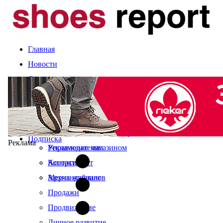
Главная
Новости
Статьи
Компании и марки
События
Оценка сезона
Календарь выставок
Экспертное мнение
О журнале
Рынок
Читайте в свежем номере
Подписка
Реклама
Управление магазином
Рекламодателям
Ассортимент
Контакты
Мерчандайзинг
Архив журналов
Продажи
Продвижение
Личное развитие