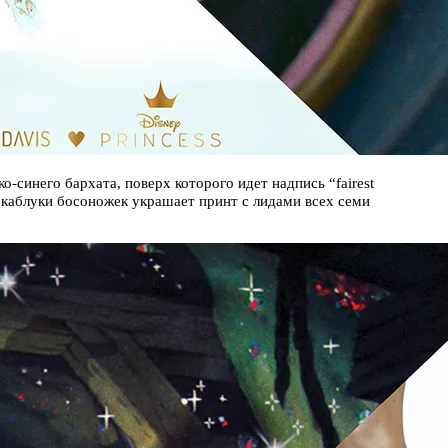
-синего бархата, поверх которого идет надпись “fairest
ные каблуки босоножек украшает принт с лидами всех семи