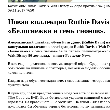
Ботильоны Ruthie Davis x Walt Disney «Добро против Зла» (The
09.11.2017
7650
Новая коллекция Ruthie Davi
«Белоснежка и семь гномов».
Американский дизайнер обуви Рути Дэвис (Ruthie Davis) н
капсульная коллекция коллаборации Ruthie Davis x Walt 
«Белоснежка и семь гномов» была первой полнометражно
Walt Disney 80 лет назад, - пишет Footwear News.
В коллекции представлено восемь моделей обуви. Среди них т
ботильоны на шпильке и платформе, несколько моделей босон
ярким принтом.
Каждая пара обуви коллекции имеет свое название, которое н
мультфильма.
К примеру, среди представленных моделей есть ботильоны из
(The Good vs. Evil). Верх ботильонов украшен вышивкой с изо
королевы. На правой ноге – Белоснежка. На левой - Злая корол
получились бы обычные черные ботильоны, но мультяшные из