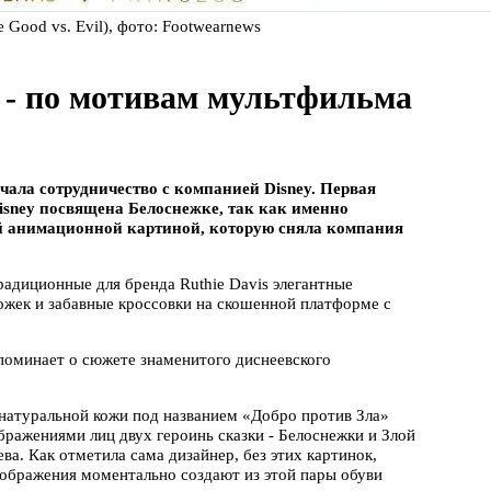
 Good vs. Evil), фото: Footwearnews
s - по мотивам мультфильма
ачала сотрудничество с компанией Disney. Первая
Disney посвящена Белоснежке, так как именно
й анимационной картиной, которую сняла компания
радиционные для бренда Ruthie Davis элегантные
ожек и забавные кроссовки на скошенной платформе с
апоминает о сюжете знаменитого диснеевского
 натуральной кожи под названием «Добро против Зла»
бражениями лиц двух героинь сказки - Белоснежки и Злой
ева. Как отметила сама дизайнер, без этих картинок,
ображения моментально создают из этой пары обуви