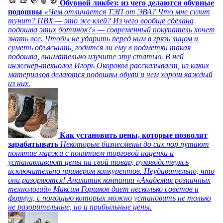
Обувной ликбез: из чего делаются обувные
подошвы
«Чем отличается ТЭП от ЭВА? Что мне сулит
тунит? ПВХ — это же клей? Из чего вообще сделана
подошва этих ботинок?» — современный покупатель хочет
знать все. Чтобы не ударить перед ним в грязь лицом и
суметь объяснить, годится ли ему в подметки такая
подошва, внимательно изучите эту статью. В ней
инженер-технолог Игорь Окороков рассказывает, из каких
материалов делаются подошвы обуви и чем хорош каждый
из них.
Как установить цены, которые позволят
зарабатывать
Некоторые бизнесмены до сих пор путают
понятие маржи с понятием торговой наценки и
устанавливают цены на свой товар, руководствуясь
исключительно примером конкурентов. Неудивительно, что
они разоряются! Аналитик компании «Академия розничных
технологий» Максим Горшков дает несколько советов и
формул, с помощью которых можно установить не только
не разорительные, но и прибыльные цены.