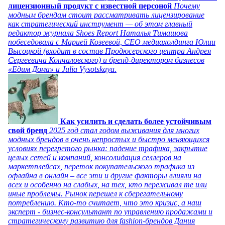
лицензионный продукт с известной персоной
Почему
модным брендам стоит рассматривать лицензирование
как стратегический инструмент — об этом главный
редактор журнала Shoes Report Наталья Тимашова
побеседовала с Марией Козеевой, СЕО медиахолдинга Юлии
Высоцкой (входит в состав Продюсерского центра Андрея
Сергеевича Кончаловского) и бренд-директором бизнесов
«Едим Дома» и Julia Vysotskaya.
Как усилить и сделать более устойчивым
свой бренд
2025 год стал годом выживания для многих
модных брендов в очень непростых и быстро меняющихся
условиях перегретого рынка: падение трафика, закрытие
целых сетей и компаний, консолидация селлеров на
маркетплейсах, переток покупательского трафика из
офлайна в онлайн – все эти и другие факторы влияли на
всех и особенно на слабых, на тех, кто переживал те или
иные проблемы. Рынок перешел к сберегательному
потреблению. Кто-то считает, что это кризис, а наш
эксперт - бизнес-консультант по управлению продажами и
стратегическому развитию для fashion-брендов Дания