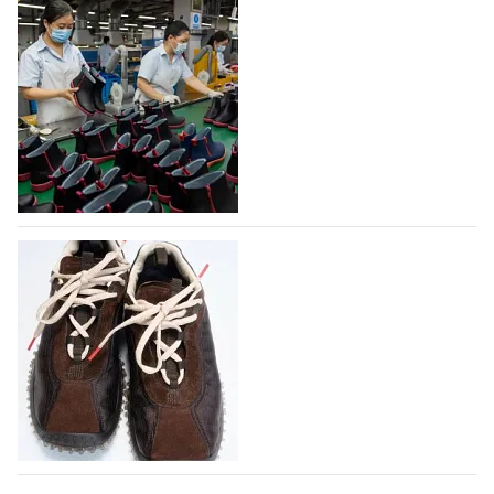
На платформе Lamoda - новый раздел и
условия продвижения локальных
дизайнерских марок
Российский маркетплейс Lamoda решил обновить
раздел для продажи продукции локальных
дизайнерских марок одежды, обуви и аксессуаров.
Бренды также получат маркетинговую…
06.08.2026
258
Объем мирового производства обуви в
2025 году практически не увеличился
В 2025 году мировое производство обуви
практически не изменилось, зафиксировав
незначительный рост на 0,1% до 24,6 млрд пар, -
данные опубликованы в аналитическом вестнике
«Всемирный ежегодник обуви 2026», Португальской
ассоциацией…