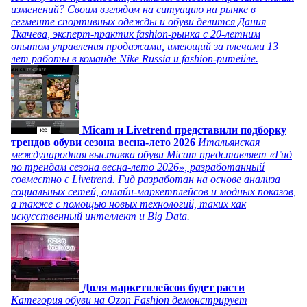
изменений? Своим взглядом на ситуацию на рынке в
сегменте спортивных одежды и обуви делится Дания
Ткачева, эксперт-практик fashion-рынка с 20-летним
опытом управления продажами, имеющий за плечами 13
лет работы в команде Nike Russia и fashion-ритейле.
Micam и Livetrend представили подборку
трендов обуви сезона весна-лето 2026
Итальянская
международная выставка обуви Micam представляет «Гид
по трендам сезона весна-лето 2026», разработанный
совместно с Livetrend. Гид разработан на основе анализа
социальных сетей, онлайн-маркетплейсов и модных показов,
а также с помощью новых технологий, таких как
искусственный интеллект и Big Data.
Доля маркетплейсов будет расти
Категория обуви на Ozon Fashion демонстрирует