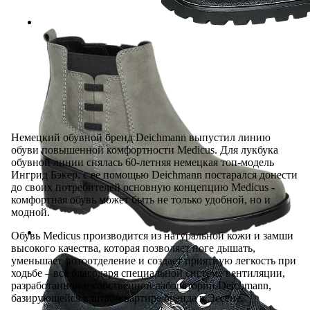
Немецкий обувной бренд Deichmann выпустил линию
обуви повышенной комфортности Medicus. Для лукбука
обувной линии снялась 60-летняя немецкая топ-модель
Ингрид Бэкер, с ее помощью Deichmann постарался донести
до своих потребителей основную концепцию Medicus -
комфортная обувь может быть не только удобной, но и
модной.
Обувь Medicus производится из натуральной кожи и замши
высокого качества, которая позволяет ноге дышать,
уменьшает потоотделение и создает приятную легкость при
ходьбе – все благодаря специальной системе вентиляции,
разработанной в собственной лаборатории Deichmann,
базирующейся в штаб-квартире бренда в Эссене.