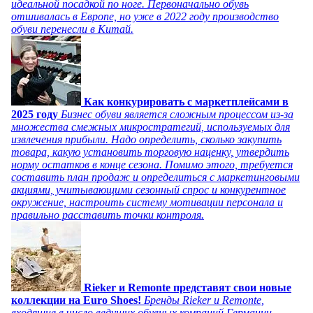
идеальной посадкой по ноге. Первоначально обувь
отшивалась в Европе, но уже в 2022 году производство
обуви перенесли в Китай.
Как конкурировать с маркетплейсами в
2025 году
Бизнес обуви является сложным процессом из-за
множества смежных микростратегий, используемых для
извлечения прибыли. Надо определить, сколько закупить
товара, какую установить торговую наценку, утвердить
норму остатков в конце сезона. Помимо этого, требуется
составить план продаж и определиться с маркетинговыми
акциями, учитывающими сезонный спрос и конкурентное
окружение, настроить систему мотивации персонала и
правильно расставить точки контроля.
Rieker и Remonte представят свои новые
коллекции на Euro Shoes!
Бренды Rieker и Remonte,
входящие в число ведущих обувных компаний Германии,