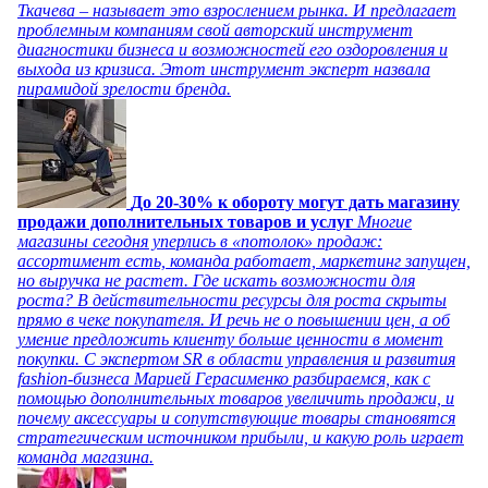
Ткачева – называет это взрослением рынка. И предлагает
проблемным компаниям свой авторский инструмент
диагностики бизнеса и возможностей его оздоровления и
выхода из кризиса. Этот инструмент эксперт назвала
пирамидой зрелости бренда.
До 20-30% к обороту могут дать магазину
продажи дополнительных товаров и услуг
Многие
магазины сегодня уперлись в «потолок» продаж:
ассортимент есть, команда работает, маркетинг запущен,
но выручка не растет. Где искать возможности для
роста? В действительности ресурсы для роста скрыты
прямо в чеке покупателя. И речь не о повышении цен, а об
умение предложить клиенту больше ценности в момент
покупки. С экспертом SR в области управления и развития
fashion-бизнеса Марией Герасименко разбираемся, как с
помощью дополнительных товаров увеличить продажи, и
почему аксессуары и сопутствующие товары становятся
стратегическим источником прибыли, и какую роль играет
команда магазина.