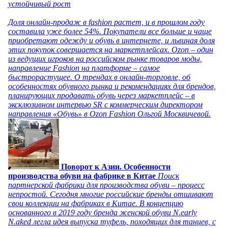
устойчивый рост
Доля онлайн-продаж в fashion растет, и в прошлом году
составила уже более 54%. Покупатели все больше и чаще
приобретают одежду и обувь в интернете, и львиная доля
этих покупок совершается на маркетплейсах. Ozon – один
из ведущих игроков на российском рынке товаров моды,
направление Fashion на платформе – самое
быстрорастущее. О трендах в онлайн-торговле, об
особенностях обувного рынка и рекомендациях для брендов,
планирующих продавать обувь через маркетплейс – в
эксклюзивном интервью SR с коммерческим директором
направления «Обувь» в Ozon Fashion Ольгой Москвичевой.
Поворот к Азии. Особенности
производства обуви на фабрике в Китае
Поиск
партнерской фабрики для производства обуви – процесс
непростой. Сегодня многие российские бренды отшивают
свои коллекции на фабриках в Китае. В концепцию
основанного в 2019 году бренда женской обуви N.early
N.aked легла идея выпуска туфель, походящих для танцев, с