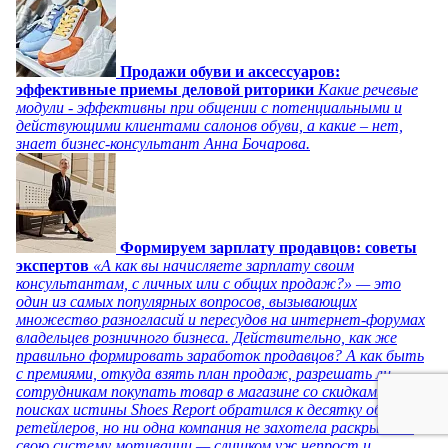
Продажи обуви и аксессуаров:
эффективные приемы деловой риторики
Какие речевые
модули - эффективны при общении с потенциальными и
действующими клиентами салонов обуви, а какие – нет,
знает бизнес-консультант Анна Бочарова.
Формируем зарплату продавцов: советы
экспертов
«А как вы начисляете зарплату своим
консультантам, с личных или с общих продаж?» — это
один из самых популярных вопросов, вызывающих
множество разногласий и пересудов на интернет-форумах
владельцев розничного бизнеса. Действительно, как же
правильно формировать заработок продавцов? А как быть
с премиями, откуда взять план продаж, разрешать ли
сотрудникам покупать товар в магазине со скидками? В
поисках истины Shoes Report обратился к десятку обувных
ретейлеров, но ни одна компания не захотела раскрывать
свою систему мотивации — слишком уж непрост и