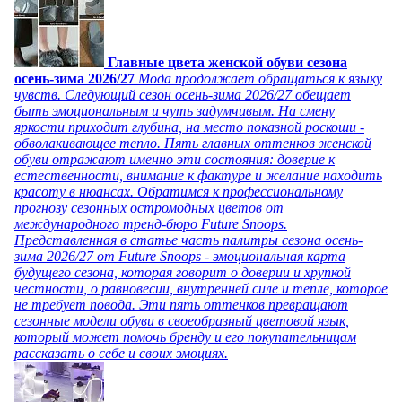
Главные цвета женской обуви сезона
осень-зима 2026/27
Мода продолжает обращаться к языку
чувств. Следующий сезон осень-зима 2026/27 обещает
быть эмоциональным и чуть задумчивым. На смену
яркости приходит глубина, на место показной роскоши -
обволакивающее тепло. Пять главных оттенков женской
обуви отражают именно эти состояния: доверие к
естественности, внимание к фактуре и желание находить
красоту в нюансах. Обратимся к профессиональному
прогнозу сезонных остромодных цветов от
международного тренд-бюро Future Snoops.
Представленная в статье часть палитры сезона осень-
зима 2026/27 от Future Snoops - эмоциональная карта
будущего сезона, которая говорит о доверии и хрупкой
честности, о равновесии, внутренней силе и тепле, которое
не требует повода. Эти пять оттенков превращают
сезонные модели обуви в своеобразный цветовой язык,
который может помочь бренду и его покупательницам
рассказать о себе и своих эмоциях.