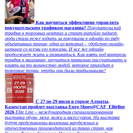
Как научиться эффективно управлять
покупательским трафиком магазина?
Покупательский
трафик в торговых центрах и стрит-ритейле падает,
люди стали реже ходить за покупками в офлайн по ряду
объективных причин, одна из которых – удобство онлайн-
шопинга со всеми его плюсами. И все же офлайн
продолжает жить и развиваться. Как взять под контроль
трафик в магазинах, научиться правильно рассчитывать и
влиять на то количество людей, которое приходит в
торговые точки, чтобы они были прибыльными?
C 27 по 29 июля в городе Алматы,
Казахстан пройдет выставка Euro Shoes@CAF_Eliteline
2026
Elite Line – международная специализированная
выставка обуви, меха, кожи и аксессуаров. На выставке
будут представлены коллекции зарубежных и
отечественных производителей из таких стран, как