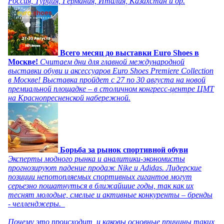
Россия, Турция, Германия, Италия, Казахстан и др.
Всего месяц до выставки Euro Shoes в
Москве!
Считаем дни для главной международной
выставки обуви и аксессуаров Euro Shoes Premiere Collection
в Москве! Выставка пройдет с 27 по 30 августа на новой
премиальной площадке – в столичном конгресс-центре ЦМТ
на Краснопресненской набережной.
Борьба за рынок спортивной обуви
Эксперты модного рынка и аналитики-экономисты
прогнозируют падение продаж Nike и Adidas. Лидерские
позиции непотопляемых спортивных гигантов могут
серьезно пошатнуться в ближайшие годы, так как их
теснят молодые, смелые и активные конкуренты – бренды
- челленджеры.
Почему это происходит, и каковы основные причины таких