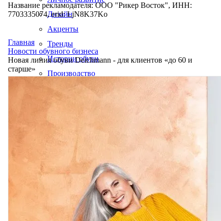
Название рекламодателя: ООО "Рикер Восток", ИНН:
7703335074, erid: LjN8K37Ko
Дизайн
Акценты
Главная
Тренды
Новости обувного бизнеса
Истории обуви
Новая линия обуви Deichmann - для клиентов «до 60 и
старше»
Производство