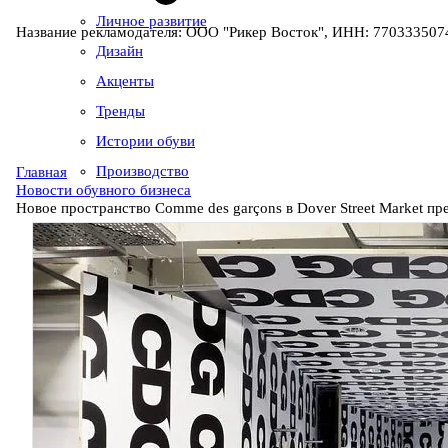
Личное развитие
Название рекламодателя: ООО "Рикер Восток", ИНН: 7703335074
Дизайн
Акценты
Тренды
Истории обуви
Производство
Главная
Новости обувного бизнеса
Новое пространство Comme des garçons в Dover Street Market пр