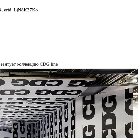
, erid: LjN8K37Ko
езентует коллекцию CDG line