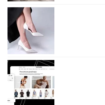
На участие в Московской неделе моды подано
На участие в седьмой Московской неделе моды, которая
октября, уже подано 1047 заявок. Примерно половину и
которых не были представлены в…
07.08.2026
753
BALLINA представит свои новинки на Euro Sh
Компания BALLINA Guangzhou Lihuang Footwear Co., Ltd
Гуанчжоу, столице моды Китая, является профессиона
разработку, производство и…
07.08.2026
621